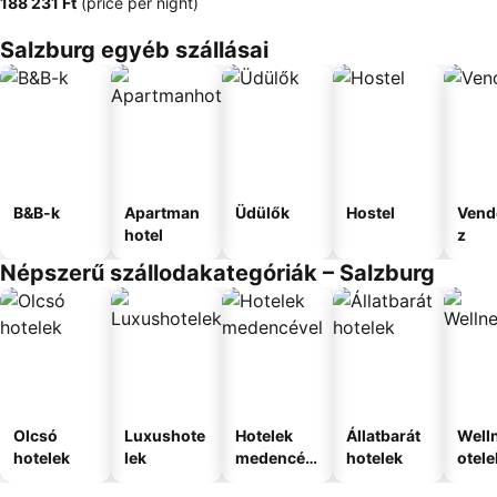
‎188 231 Ft
(price per night)
Salzburg egyéb szállásai
B&B-k
Apartman
Üdülők
Hostel
Vend
hotel
z
Népszerű szállodakategóriák – Salzburg
Olcsó
Luxushote
Hotelek
Állatbarát
Well
hotelek
lek
medencév
hotelek
otele
el