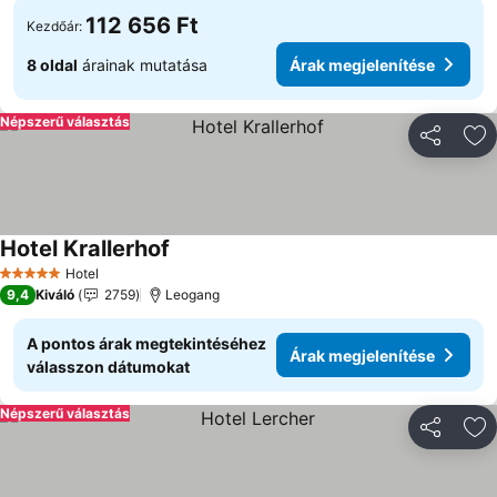
112 656 Ft
Kezdőár:
8 oldal
árainak mutatása
Árak megjelenítése
Népszerű választás
Megosztá
Ho
Hotel Krallerhof
Hotel
5 Kategória
9,4
Kiváló
2759
Leogang
A pontos árak megtekintéséhez
Árak megjelenítése
válasszon dátumokat
Népszerű választás
Megosztá
Ho