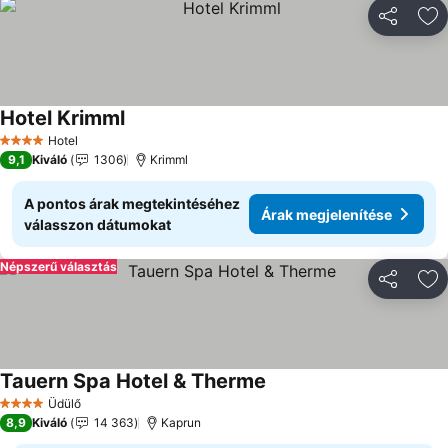
Megosztá
Ho
Hotel Krimml
Hotel
4 Kategória
9,1
Kiváló
1306
Krimml
A pontos árak megtekintéséhez
Árak megjelenítése
válasszon dátumokat
Népszerű választás
Megosztá
Ho
Tauern Spa Hotel & Therme
Üdülő
4 Kategória
8,9
Kiváló
14 363
Kaprun