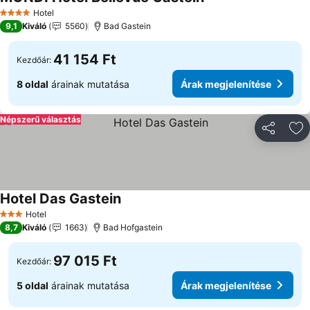
Hotel
4 Kategória
9,1
Kiváló
5560
Bad Gastein
41 154 Ft
Kezdőár:
8 oldal
árainak mutatása
Árak megjelenítése
Népszerű választás
Megosztá
Ho
Hotel Das Gastein
Hotel
3 Kategória
8,7
Kiváló
1663
Bad Hofgastein
97 015 Ft
Kezdőár:
5 oldal
árainak mutatása
Árak megjelenítése