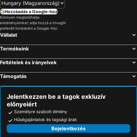
Szállás Mauterndorf
Szállás Maria Alm
Hozzáadás a Google-hoz
Szállás Grödig
Szállás Puch bei Hallein
Könnyen megtalálhatja
eredményeinket: adja hozzá a trivagót
Szállás Eugendorf
Szállás Mittersill
preferált forrásként a Google-höz.
Szállás Saalfelden am Steinernen Meer
Szállás Mariapfarr
Vállalat
Szállás Mühlbach am Hochkönig
Szállás Uttendorf/Weißsee
Termékeink
Szállás Hallein
Szállás Fuschl am See
Szállás Krimml
Szállás Abersee
Feltételek és irányelvek
Szállás Faistenau
Szállás Anif
Támogatás
Szállás Hollersbach im Pinzgau
Szállás Bischofshofen
Szállás Fusch an der Glocknerstraße
Szállás Dorfgastein
Jelentkezzen be a tagok exkluzív
előnyeiért
Személyre szabott élmény
Hűségajánlatok és tagsági árak
Bejelentkezés