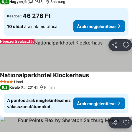
8,4
Nagyon jó
9818
Salzburg
46 276 Ft
Kezdőár:
10 oldal
árainak mutatása
Árak megjelenítése
Népszerű választás
Megosztá
Ho
Nationalparkhotel Klockerhaus
Hotel
4 Kategória
9,2
Kiváló
2014
Krimml
A pontos árak megtekintéséhez
Árak megjelenítése
válasszon dátumokat
Megosztá
Ho