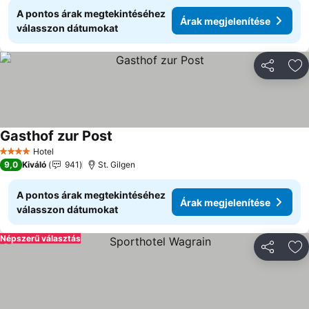
A pontos árak megtekintéséhez
Árak megjelenítése
válasszon dátumokat
Megosztá
Ho
Gasthof zur Post
Hotel
4 Kategória
9,0
Kiváló
941
St. Gilgen
A pontos árak megtekintéséhez
Árak megjelenítése
válasszon dátumokat
Népszerű választás
Megosztá
Ho