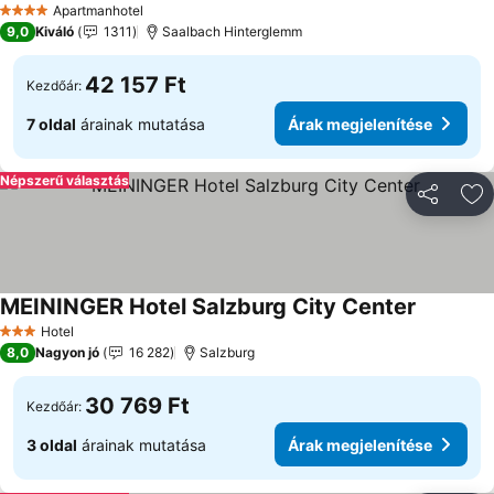
Apartmanhotel
4 Kategória
9,0
Kiváló
1311
Saalbach Hinterglemm
42 157 Ft
Kezdőár:
7 oldal
árainak mutatása
Árak megjelenítése
Népszerű választás
Megosztá
Ho
MEININGER Hotel Salzburg City Center
Hotel
3 Kategória
8,0
Nagyon jó
16 282
Salzburg
30 769 Ft
Kezdőár:
3 oldal
árainak mutatása
Árak megjelenítése