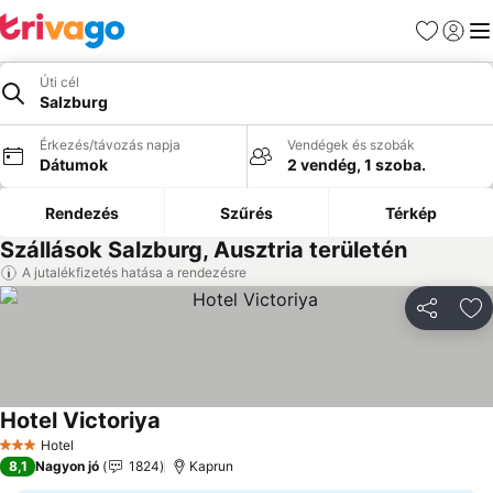
Kedvencek
Bejelen
Me
Úti cél
Salzburg
Érkezés/távozás napja
Vendégek és szobák
Dátumok
2 vendég, 1 szoba.
Rendezés
Szűrés
Térkép
Szállások Salzburg, Ausztria területén
A jutalékfizetés hatása a rendezésre
Megosztá
Ho
Hotel Victoriya
Hotel
3 Kategória
8,1
Nagyon jó
1824
Kaprun