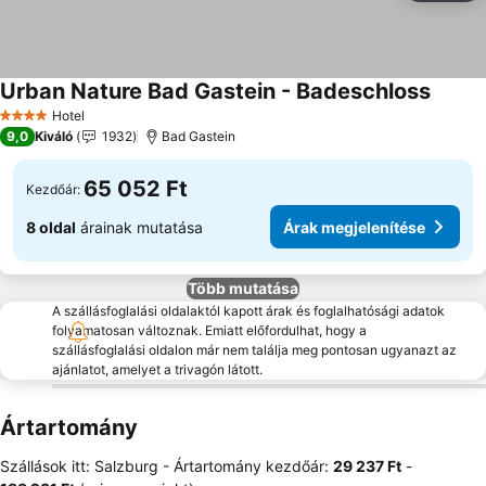
Urban Nature Bad Gastein - Badeschloss
Hotel
4 Kategória
9,0
Kiváló
1932
Bad Gastein
65 052 Ft
Kezdőár:
8 oldal
árainak mutatása
Árak megjelenítése
Több mutatása
A szállásfoglalási oldalaktól kapott árak és foglalhatósági adatok
folyamatosan változnak. Emiatt előfordulhat, hogy a
szállásfoglalási oldalon már nem találja meg pontosan ugyanazt az
ajánlatot, amelyet a trivagón látott.
Ártartomány
Szállások itt: Salzburg -
Ártartomány
kezdőár:
‎29 237 Ft
-