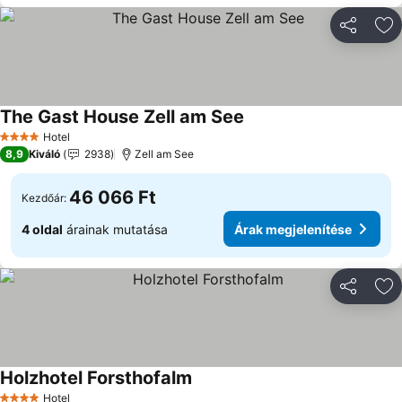
Megosztá
Ho
The Gast House Zell am See
Hotel
4 Kategória
8,9
Kiváló
2938
Zell am See
46 066 Ft
Kezdőár:
4 oldal
árainak mutatása
Árak megjelenítése
Megosztá
Ho
Holzhotel Forsthofalm
Hotel