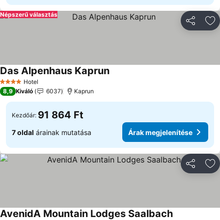
Népszerű választás
Megosztá
Ho
Das Alpenhaus Kaprun
Hotel
4 Kategória
8,9
Kiváló
6037
Kaprun
91 864 Ft
Kezdőár:
7 oldal
árainak mutatása
Árak megjelenítése
Megosztá
Ho
AvenidA Mountain Lodges Saalbach