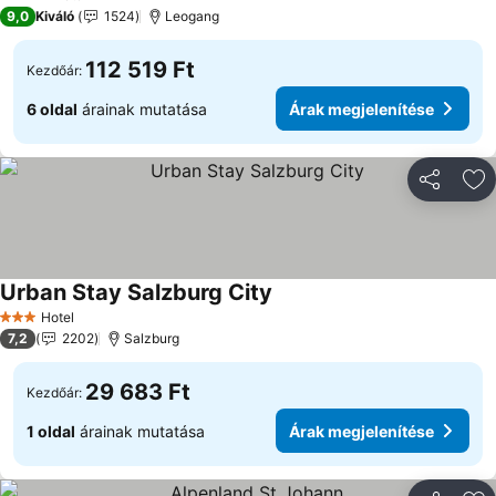
4 Kategória
9,0
Kiváló
1524
Leogang
112 519 Ft
Kezdőár:
6 oldal
árainak mutatása
Árak megjelenítése
Megosztá
Ho
Urban Stay Salzburg City
Hotel
3 Kategória
7,2
2202
Salzburg
29 683 Ft
Kezdőár:
1 oldal
árainak mutatása
Árak megjelenítése