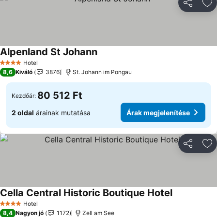
Megosztá
Ho
Alpenland St Johann
Hotel
4 Kategória
8,6
Kiváló
3876
St. Johann im Pongau
80 512 Ft
Kezdőár:
2 oldal
árainak mutatása
Árak megjelenítése
Megosztá
Ho
Cella Central Historic Boutique Hotel
Hotel
4 Kategória
8,4
Nagyon jó
1172
Zell am See