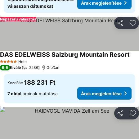
Árak megjelenítése
válasszon dátumokat
Népszerű választás
Megosztá
Ho
DAS EDELWEISS Salzburg Mountain Resort
Hotel
5 Kategória
9,6
Kiváló
2236
Großarl
188 231 Ft
Kezdőár:
7 oldal
árainak mutatása
Árak megjelenítése
Megosztá
Ho