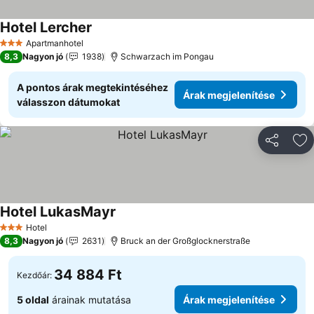
Hotel Lercher
Apartmanhotel
3 Kategória
8,3
Nagyon jó
1938
Schwarzach im Pongau
A pontos árak megtekintéséhez
Árak megjelenítése
válasszon dátumokat
Megosztá
Ho
Hotel LukasMayr
Hotel
3 Kategória
8,3
Nagyon jó
2631
Bruck an der Großglocknerstraße
34 884 Ft
Kezdőár:
5 oldal
árainak mutatása
Árak megjelenítése