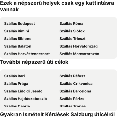
Ezek a népszerű helyek csak egy kattintásra
vannak
Szállás Budapest
Szállás Róma
Szállás Rimini
Szállás Siófok
Szállás Bibione
Szállás Trieszt
Szállás Balaton
Szállás Horvátország
Szállás Horvát tengerpart
Szállás Magyarország
További népszerű úti célok
Szállás Zakynthos
Szállás Mallorca
Szállás Bari
Szállás Páfosz
Szállás Prága
Szállás Crikvenica
Szállás Lido di Jesolo
Szállás Barcelona
Szállás Hajdúszoboszló
Szállás Párizs
Szállás Caorle
Szállás Tropea
Gyakran Ismételt Kérdések Salzburg úticélról
Szállás Dubrovnik
Szállás Eger