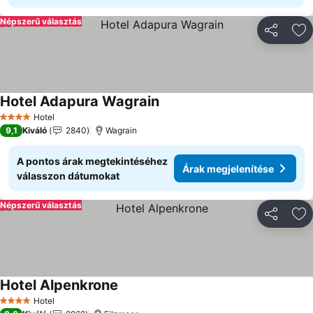
Népszerű választás
Megosztá
Ho
Hotel Adapura Wagrain
Hotel
4 Kategória
9,1
Kiváló
2840
Wagrain
A pontos árak megtekintéséhez
Árak megjelenítése
válasszon dátumokat
Népszerű választás
Megosztá
Ho
Hotel Alpenkrone
Hotel
4 Kategória