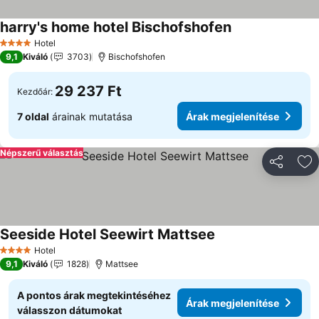
harry's home hotel Bischofshofen
Hotel
4 Kategória
9,1
Kiváló
3703
Bischofshofen
29 237 Ft
Kezdőár:
7 oldal
árainak mutatása
Árak megjelenítése
Népszerű választás
Megosztá
Ho
Seeside Hotel Seewirt Mattsee
Hotel
4 Kategória
9,1
Kiváló
1828
Mattsee
A pontos árak megtekintéséhez
Árak megjelenítése
válasszon dátumokat