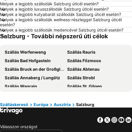
Melyek a legjobb szállodák Salzburg úticél esetén?
Szállás Debrecen
Szállás Bécs
Melyek a legjobb luxusszállodák Salzburg úticél esetén?
Szállás Balatonfüred
Szállás London
Melyek a legjobb kutyabarát szállodák Salzburg úticél esetén?
Melyek a legjobb szállodák wellness-részleggel Salzburg úticél
Szállás Portorož
Szállás Napospart
esetén?
Melyek a legjobb szállodák medencével Salzburg úticél esetén?
Szállás Alghero
Szállás Rodosz sziget
Salzburg - További népszerű úti célok
Szállás Olaszország
Szállás Málta
Szállás Korfu
Szállás Szardínia
Szállás Werfenweng
Szállás Rauris
Szállás Görögország
Szállás Szlovénia
Szállás Bad Hofgastein
Szállás Filzmoos
Szállás Török Riviéra
Szállás Krk-sziget
Szállás Bruck an der Großglocknerstraße
Szállás Abtenau
Szállás Kréta
Szállás Isztria
Szállás Annaberg / Lungötz
Szállás Strobl
Szállás Balaton déli part
Szállás Kefalonia
Szállás Wagrain
Szállás St. Gilgen
Szállás Montenegró
Szállás Menorca
Szállás Radstadt
Szállás Altenmarkt im Pongau
Szállás Tenerife
Szállás Szicília
Szállás Wals-Siezenheim
Szállás St. Johann im Pongau
Szálláskereső
Európa
Ausztria
Salzburg
Szállás Garda-tó
Szállás Észak-Olaszország
Szállás Großarl
Szállás Golling an der Salzach
Facebook
Twitter
Insta
Yo
Szállás Neukirchen am Großvenediger
Szállás Hof bei Salzburg
Válasszon országot
Szállás St. Michael
Szállás Piesendorf