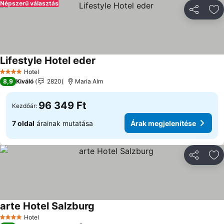
Népszerű választás
Megosztá
Ho
Lifestyle Hotel eder
Hotel
4 Kategória
8,9
Kiváló
2820
Maria Alm
96 349 Ft
Kezdőár:
7 oldal
árainak mutatása
Árak megjelenítése
Megosztá
Ho
arte Hotel Salzburg
Hotel
4 Kategória