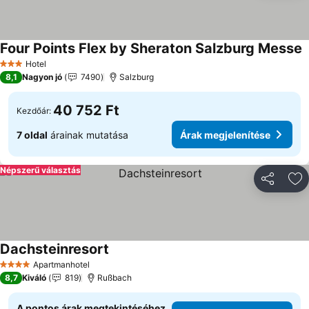
Four Points Flex by Sheraton Salzburg Messe
Hotel
3 Kategória
8,1
Nagyon jó
7490
Salzburg
40 752 Ft
Kezdőár:
7 oldal
árainak mutatása
Árak megjelenítése
Népszerű választás
Megosztá
Ho
Dachsteinresort
Apartmanhotel
4 Kategória
8,7
Kiváló
819
Rußbach
A pontos árak megtekintéséhez