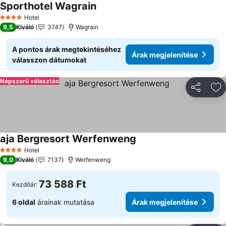
Sporthotel Wagrain
Hotel
4 Kategória
9,5
Kiváló
3747
Wagrain
A pontos árak megtekintéséhez
Árak megjelenítése
válasszon dátumokat
Népszerű választás
Megosztá
Ho
aja Bergresort Werfenweng
Hotel
4 Kategória
9,0
Kiváló
7137
Werfenweng
73 588 Ft
Kezdőár:
6 oldal
árainak mutatása
Árak megjelenítése