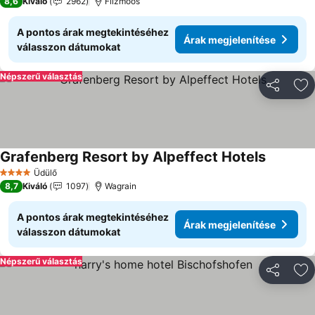
8,6
Kiváló
2962
Filzmoos
A pontos árak megtekintéséhez
Árak megjelenítése
válasszon dátumokat
Népszerű választás
Megosztá
Ho
Grafenberg Resort by Alpeffect Hotels
Üdülő
4 Kategória
8,7
Kiváló
1097
Wagrain
A pontos árak megtekintéséhez
Árak megjelenítése
válasszon dátumokat
Népszerű választás
Megosztá
Ho