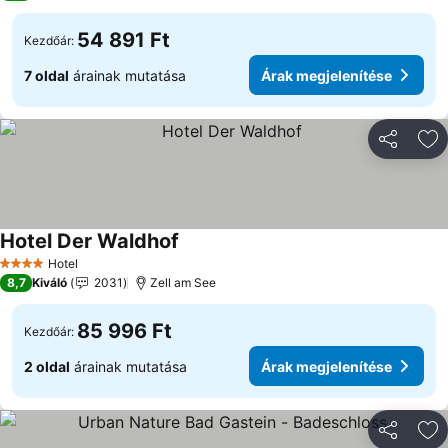
54 891 Ft
Kezdőár:
7 oldal
árainak mutatása
Árak megjelenítése
Megosztá
Ho
Hotel Der Waldhof
Hotel
4 Kategória
8,7
Kiváló
2031
Zell am See
85 996 Ft
Kezdőár:
2 oldal
árainak mutatása
Árak megjelenítése
Megosztá
Ho