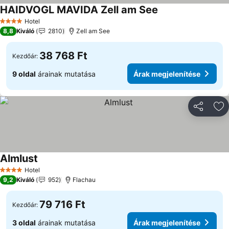
HAIDVOGL MAVIDA Zell am See
Hotel
4 Kategória
8,8
Kiváló
2810
Zell am See
38 768 Ft
Kezdőár:
9 oldal
árainak mutatása
Árak megjelenítése
Megosztá
Ho
Almlust
Hotel
4 Kategória
9,2
Kiváló
952
Flachau
79 716 Ft
Kezdőár:
3 oldal
árainak mutatása
Árak megjelenítése