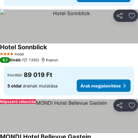
Megosztá
Ho
Hotel Sonnblick
Hotel
4 Kategória
9,1
Kiváló
1392
Kaprun
89 019 Ft
Kezdőár:
5 oldal
árainak mutatása
Árak megjelenítése
Népszerű választás
Megosztá
Ho
MONDI Hotel Bellevue Gastein