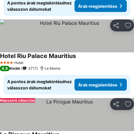
A pontos árak megtekintéséhez
Árak megjelenítése
válasszon dátumokat
Megosztá
Ho
Hotel Riu Palace Mauritius
Hotel
4 Kategória
8,8
Kiváló
3717
Le Morne
A pontos árak megtekintéséhez
Árak megjelenítése
válasszon dátumokat
Népszerű választás
Megosztá
Ho