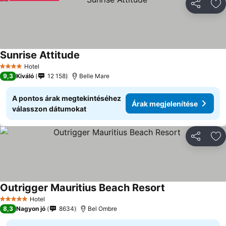
Megosztá
Ho
Sunrise Attitude
Hotel
4 Kategória
9,3
Kiváló
12 158
Belle Mare
A pontos árak megtekintéséhez
Árak megjelenítése
válasszon dátumokat
Megosztá
Ho
Outrigger Mauritius Beach Resort
Hotel
5 Kategória
8,3
Nagyon jó
8634
Bel Ombre