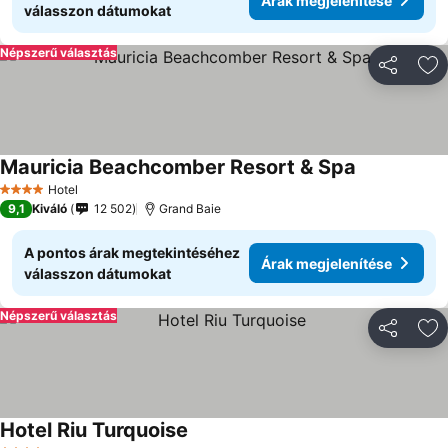
Árak megjelenítése
válasszon dátumokat
Népszerű választás
Megosztá
Ho
Mauricia Beachcomber Resort & Spa
Hotel
4 Kategória
9,1
Kiváló
12 502
Grand Baie
A pontos árak megtekintéséhez
Árak megjelenítése
válasszon dátumokat
Népszerű választás
Megosztá
Ho
Hotel Riu Turquoise