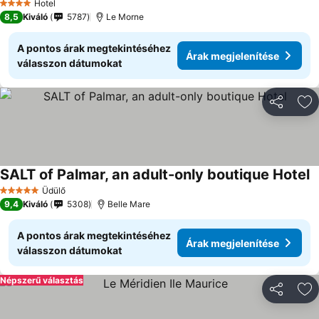
Hotel
4 Kategória
8,5
Kiváló
5787
Le Morne
A pontos árak megtekintéséhez
Árak megjelenítése
válasszon dátumokat
Megosztá
Ho
SALT of Palmar, an adult-only boutique Hotel
Üdülő
5 Kategória
9,4
Kiváló
5308
Belle Mare
A pontos árak megtekintéséhez
Árak megjelenítése
válasszon dátumokat
Népszerű választás
Megosztá
Ho