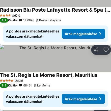
Radisson Blu Poste Lafayette Resort & Spa (Adults Only)
Üdülő
4 Kategória
9,2
Kiváló
12 689
Poste Lafayette
A pontos árak megtekintéséhez
Árak megjelenítése
válasszon dátumokat
Megosztá
Ho
The St. Regis Le Morne Resort, Mauritius
Üdülő
5 Kategória
9,3
Kiváló
6846
Le Morne
A pontos árak megtekintéséhez
Árak megjelenítése
válasszon dátumokat