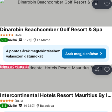
Megosztá
Ho
Dinarobin Beachcomber Golf Resort & Spa
Hotel
5 Kategória
9,6
Kiváló
9127
Le Morne
A pontos árak megtekintéséhez
Árak megjelenítése
válasszon dátumokat
Népszerű választás
Megosztá
Ho
Intercontinental Hotels Resort Mauritius By Ihg
Üdülő
5 Kategória
8,8
Kiváló
14 369
Balaclava