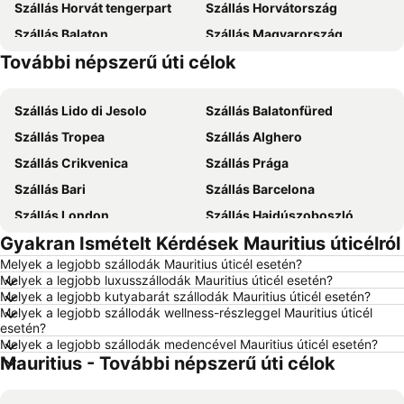
Szállás Horvát tengerpart
Szállás Horvátország
Szállás Balaton
Szállás Magyarország
További népszerű úti célok
Szállás Mallorca
Szállás Rodosz sziget
Szállás Lido di Jesolo
Szállás Balatonfüred
Szállás Tropea
Szállás Alghero
Szállás Crikvenica
Szállás Prága
Szállás Bari
Szállás Barcelona
Szállás London
Szállás Hajdúszoboszló
Gyakran Ismételt Kérdések Mauritius úticélról
Szállás Debrecen
Szállás Abbázia
Melyek a legjobb szállodák Mauritius úticél esetén?
Szállás Bécs
Szállás Alicante
Melyek a legjobb luxusszállodák Mauritius úticél esetén?
Szállás Antalya
Szállás Sharm el-Sheikh
Melyek a legjobb kutyabarát szállodák Mauritius úticél esetén?
Melyek a legjobb szállodák wellness-részleggel Mauritius úticél
Szállás Dubrovnik
Szállás Nizza
esetén?
Melyek a legjobb szállodák medencével Mauritius úticél esetén?
Szállás Trieszt
Szállás Krk-sziget
Mauritius - További népszerű úti célok
Szállás Olaszország
Szállás Málta
Szállás Isztria
Szállás Zakynthos