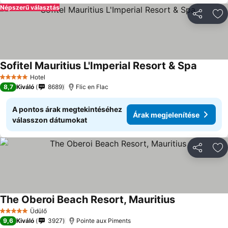
Népszerű választás
Megosztá
Ho
Sofitel Mauritius L'Imperial Resort & Spa
Hotel
5 Kategória
8,7
Kiváló
8689
Flic en Flac
A pontos árak megtekintéséhez
Árak megjelenítése
válasszon dátumokat
Megosztá
Ho
The Oberoi Beach Resort, Mauritius
Üdülő
5 Kategória
9,6
Kiváló
3927
Pointe aux Piments