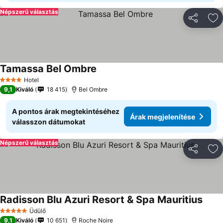
Népszerű választás
Megosztá
Ho
Tamassa Bel Ombre
Hotel
4 Kategória
9,1
Kiváló
18 415
Bel Ombre
A pontos árak megtekintéséhez
Árak megjelenítése
válasszon dátumokat
Népszerű választás
Megosztá
Ho
Radisson Blu Azuri Resort & Spa Mauritius
Üdülő
5 Kategória
9,1
Kiváló
10 651
Roche Noire