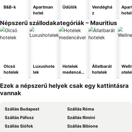
B&B-k
Apartman
Üdülők
Vendéghá
Apar
hotel
z
hotel
Népszerű szállodakategóriák – Mauritius
Olcsó
Luxushote
Hotelek
Állatbarát
Well
hotelek
lek
medencév
hotelek
otele
el
Ezek a népszerű helyek csak egy kattintásra
vannak
Szállás Budapest
Szállás Róma
Szállás Páfosz
Szállás Rimini
Szállás Siófok
Szállás Bibione