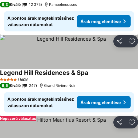
4 Kategória
9,3
Kiváló
12 375
Pampelmousses
A pontos árak megtekintéséhez
Árak megjelenítése
válasszon dátumokat
Megosztá
Ho
Legend Hill Residences & Spa
Üdülő
5 Kategória
9,5
Kiváló
247
Grand Rivière Noir
A pontos árak megtekintéséhez
Árak megjelenítése
válasszon dátumokat
Népszerű választás
Megosztá
Ho