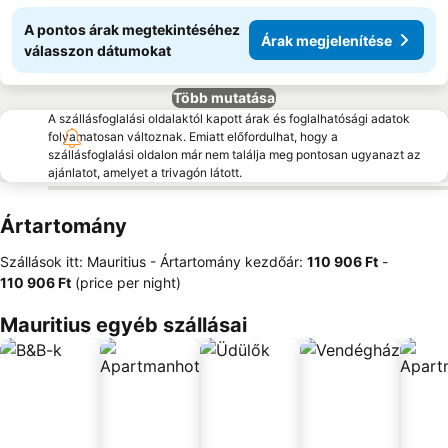
A pontos árak megtekintéséhez
Árak megjelenítése
válasszon dátumokat
Több mutatása
A szállásfoglalási oldalaktól kapott árak és foglalhatósági adatok
folyamatosan változnak. Emiatt előfordulhat, hogy a
szállásfoglalási oldalon már nem találja meg pontosan ugyanazt az
ajánlatot, amelyet a trivagón látott.
Ártartomány
Szállások itt: Mauritius -
Ártartomány
kezdőár:
‎110 906 Ft
-
‎110 906 Ft
(price per night)
Mauritius egyéb szállásai