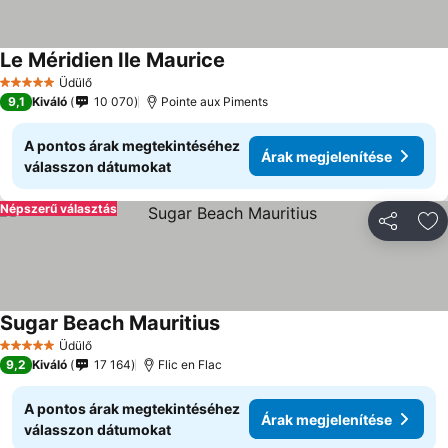
Le Méridien Ile Maurice
Üdülő
5 Kategória
9,1
Kiváló
10 070
Pointe aux Piments
A pontos árak megtekintéséhez
Árak megjelenítése
válasszon dátumokat
Népszerű választás
Megosztá
Ho
Sugar Beach Mauritius
Üdülő
5 Kategória
9,2
Kiváló
17 164
Flic en Flac
A pontos árak megtekintéséhez
Árak megjelenítése
válasszon dátumokat