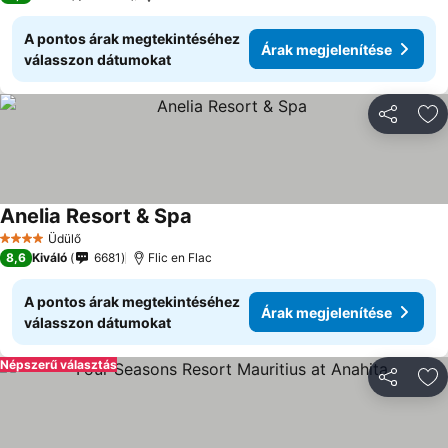
A pontos árak megtekintéséhez
Árak megjelenítése
válasszon dátumokat
Megosztá
Ho
Anelia Resort & Spa
Üdülő
4 Kategória
8,6
Kiváló
6681
Flic en Flac
A pontos árak megtekintéséhez
Árak megjelenítése
válasszon dátumokat
Népszerű választás
Megosztá
Ho