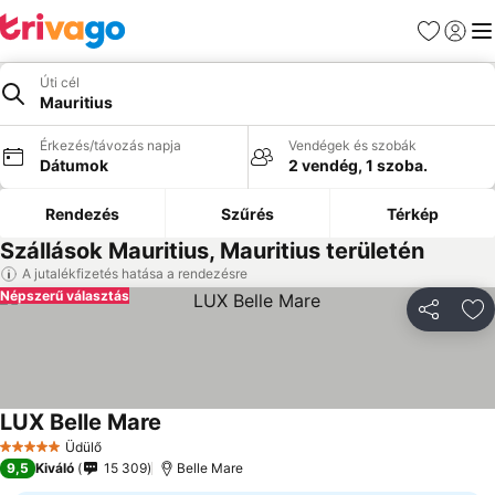
Kedvencek
Bejelen
Me
Úti cél
Mauritius
Érkezés/távozás napja
Vendégek és szobák
Dátumok
2 vendég, 1 szoba.
Rendezés
Szűrés
Térkép
Szállások Mauritius, Mauritius területén
A jutalékfizetés hatása a rendezésre
Népszerű választás
Megosztá
Ho
LUX Belle Mare
Üdülő
5 Kategória
9,5
Kiváló
15 309
Belle Mare