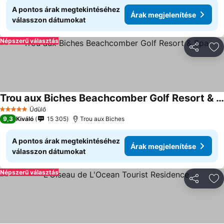
A pontos árak megtekintéséhez
Árak megjelenítése
válasszon dátumokat
Népszerű választás
Megosztá
Ho
Trou aux Biches Beachcomber Golf Resort & Spa
Üdülő
5 Kategória
9,3
Kiváló
15 305
Trou aux Biches
A pontos árak megtekintéséhez
Árak megjelenítése
válasszon dátumokat
Népszerű választás
Megosztá
Ho