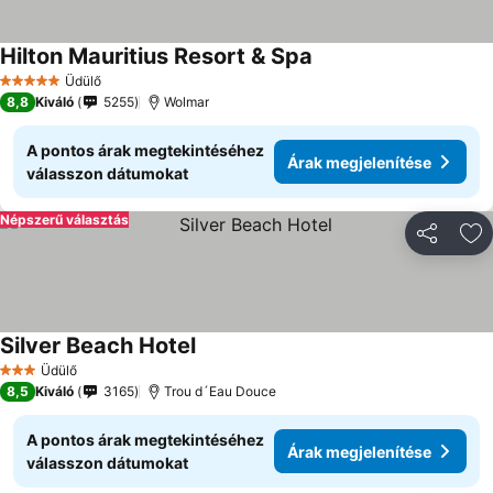
Hilton Mauritius Resort & Spa
Üdülő
5 Kategória
8,8
Kiváló
5255
Wolmar
A pontos árak megtekintéséhez
Árak megjelenítése
válasszon dátumokat
Népszerű választás
Megosztá
Ho
Silver Beach Hotel
Üdülő
3 Kategória
8,5
Kiváló
3165
Trou d´Eau Douce
A pontos árak megtekintéséhez
Árak megjelenítése
válasszon dátumokat