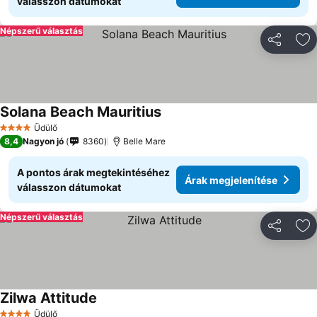
válasszon dátumokat
Népszerű választás
Megosztá
Ho
Solana Beach Mauritius
Üdülő
4 Kategória
8,4
Nagyon jó
8360
Belle Mare
A pontos árak megtekintéséhez
Árak megjelenítése
válasszon dátumokat
Népszerű választás
Megosztá
Ho
Zilwa Attitude
Üdülő