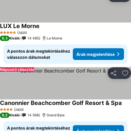
LUX Le Morne
Üdülő
5 Kategória
9,3
Kiváló
14 485
Le Morne
A pontos árak megtekintéséhez
Árak megjelenítése
válasszon dátumokat
Népszerű választás
Megosztá
Ho
Canonnier Beachcomber Golf Resort & Spa
Üdülő
4 Kategória
9,2
Kiváló
14 568
Grand Baie
A pontos árak megtekintéséhez