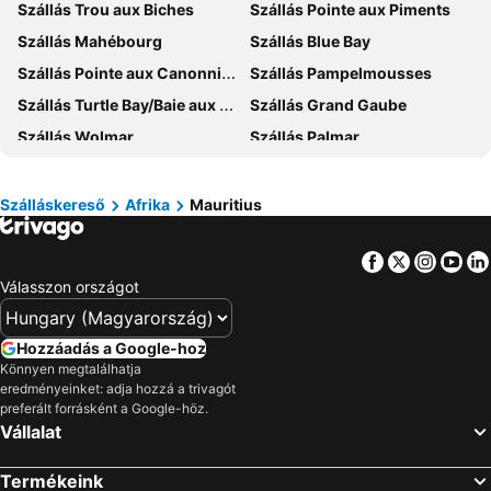
Szállás Trou aux Biches
Szállás Pointe aux Piments
Szállás Korfu
Szállás Kefalonia
Szállás Mahébourg
Szállás Blue Bay
Szállás Kréta
Szállás Szlovénia
Szállás Pointe aux Canonniers
Szállás Pampelmousses
Szállás Montenegró
Szállás Tenerife
Szállás Turtle Bay/Baie aux Turtes
Szállás Grand Gaube
Szállás Görögország
Szállás Menorca
Szállás Wolmar
Szállás Palmar
Szállás Szardínia
Szállás Garda-tó
Szállás Grand Rivière Noir
Szállás Tamarin
Szállás Balaton déli part
Szállás Földközi-tenger
Szállás Poste Lafayette
Szállás Quatre Bornes
Szálláskereső
Afrika
Mauritius
Szállás Várna
Szállás Török Riviéra
Szállás Curepipe
Szállás Roche Noire
Facebook
Twitter
Insta
Yo
Szállás Mont Choisy
Szállás Rodrigues
Válasszon országot
Szállás Soulliac
Szállás Chamarel
Szállás Beau Champ
Szállás Chemin Grenier
Hozzáadás a Google-hoz
Szállás Triolet
Szállás Pointe d' Esny
Könnyen megtalálhatja
eredményeinket: adja hozzá a trivagót
Szállás Goodlands
Szállás Rose Hill
preferált forrásként a Google-höz.
Szállás Bois Chéri
Szállás Anse La Raie
Vállalat
Szállás Baie du Tombeau
Szállás Poste de Flacq
Termékeink