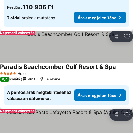
110 906 Ft
Kezdőár:
7 oldal
árainak mutatása
Árak megjelenítése
Népszerű választás
Megosztá
Ho
Paradis Beachcomber Golf Resort & Spa
Hotel
5 Kategória
9,4
Kiváló
9650
Le Morne
A pontos árak megtekintéséhez
Árak megjelenítése
válasszon dátumokat
Népszerű választás
Megosztá
Ho