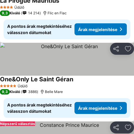
La Pirogue Mauritius
Üdülő
4 Kategória
9,3
Kiváló
14 214
Flic en Flac
A pontos árak megtekintéséhez
Árak megjelenítése
válasszon dátumokat
Megosztá
Ho
One&Only Le Saint Géran
Üdülő
5 Kategória
9,3
Kiváló
3886
Belle Mare
A pontos árak megtekintéséhez
Árak megjelenítése
válasszon dátumokat
Népszerű választás
Megosztá
Ho