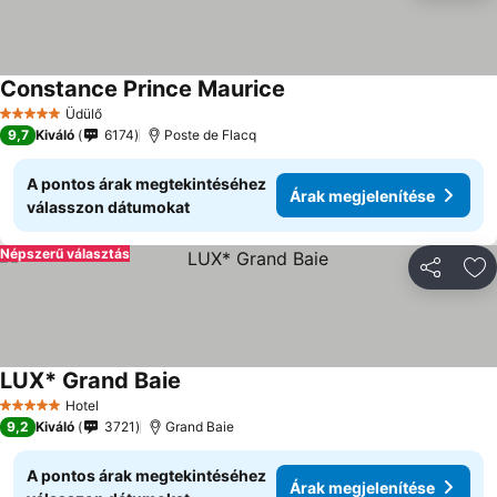
Constance Prince Maurice
Üdülő
5 Kategória
9,7
Kiváló
6174
Poste de Flacq
A pontos árak megtekintéséhez
Árak megjelenítése
válasszon dátumokat
Népszerű választás
Megosztá
Ho
LUX* Grand Baie
Hotel
5 Kategória
9,2
Kiváló
3721
Grand Baie
A pontos árak megtekintéséhez
Árak megjelenítése