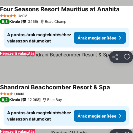
Four Seasons Resort Mauritius at Anahita
Üdülő
5 Kategória
9,3
Kiváló
3456
Beau Champ
A pontos árak megtekintéséhez
Árak megjelenítése
válasszon dátumokat
Népszerű választás
Megosztá
Ho
Shandrani Beachcomber Resort & Spa
Üdülő
4 Kategória
9,2
Kiváló
12 098
Blue Bay
A pontos árak megtekintéséhez
Árak megjelenítése
válasszon dátumokat
Népszerű választás