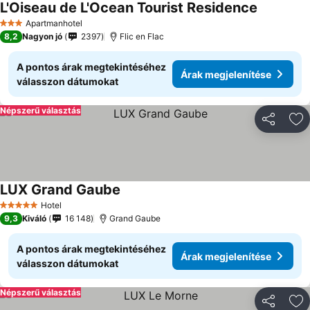
L'Oiseau de L'Ocean Tourist Residence
Apartmanhotel
3 Kategória
8,2
Nagyon jó
2397
Flic en Flac
A pontos árak megtekintéséhez
Árak megjelenítése
válasszon dátumokat
Népszerű választás
Megosztá
Ho
LUX Grand Gaube
Hotel
5 Kategória
9,3
Kiváló
16 148
Grand Gaube
A pontos árak megtekintéséhez
Árak megjelenítése
válasszon dátumokat
Népszerű választás
Megosztá
Ho