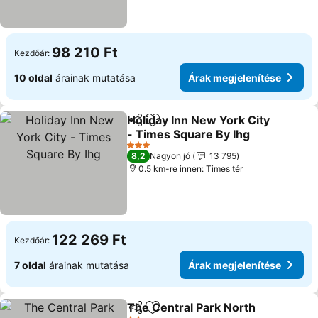
98 210 Ft
Kezdőár:
10 oldal
árainak mutatása
Árak megjelenítése
Holiday Inn New York City
Megosztás
Hozzáadás a kedvencekhez
- Times Square By Ihg
Árak megjelenítése
3 Kategória
8,2
Nagyon jó
13 795
0.5 km-re innen: Times tér
122 269 Ft
Kezdőár:
7 oldal
árainak mutatása
Árak megjelenítése
The Central Park North
Megosztás
Hozzáadás a kedvencekhez
Ára