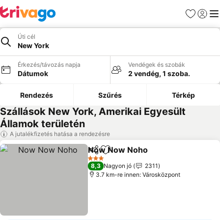
Kedvencek
Bejelen
Me
Úti cél
New York
Érkezés/távozás napja
Vendégek és szobák
Dátumok
2 vendég, 1 szoba.
Rendezés
Szűrés
Térkép
Szállások New York, Amerikai Egyesült
Államok területén
A jutalékfizetés hatása a rendezésre
Now Now Noho
Megosztás
Hozzáadás a kedvencekhez
Árak megje
3 Kategória
8,3
Nagyon jó
2311
3.7 km-re innen: Városközpont