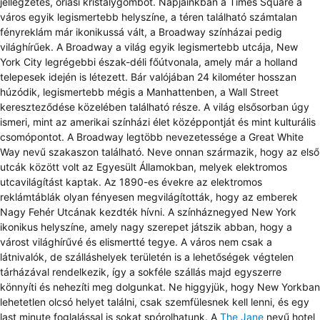
jellegzetes, óriási kristálygömböt. Napjainkban a Times Square a
város egyik legismertebb helyszíne, a téren található számtalan
fényreklám már ikonikussá vált, a Broadway színházai pedig
világhírűek. A Broadway a világ egyik legismertebb utcája, New
York City legrégebbi észak-déli főútvonala, amely már a holland
telepesek idején is létezett. Bár valójában 24 kilométer hosszan
húzódik, legismertebb mégis a Manhattenben, a Wall Street
kereszteződése közelében található része. A világ elsősorban úgy
ismeri, mint az amerikai színházi élet középpontját és mint kulturális
csomópontot. A Broadway legtöbb nevezetessége a Great White
Way nevű szakaszon található. Neve onnan származik, hogy az első
utcák között volt az Egyesült Államokban, melyek elektromos
utcavilágítást kaptak. Az 1890-es évekre az elektromos
reklámtáblák olyan fényesen megvilágították, hogy az emberek
Nagy Fehér Utcának kezdték hívni. A színháznegyed New York
ikonikus helyszíne, amely nagy szerepet játszik abban, hogy a
várost világhírűvé és elismertté tegye. A város nem csak a
látnivalók, de szálláshelyek területén is a lehetőségek végtelen
tárházával rendelkezik, így a sokféle szállás majd egyszerre
könnyíti és nehezíti meg dolgunkat. Ne higgyjük, hogy New Yorkban
lehetetlen olcsó helyet találni, csak szemfülesnek kell lenni, és egy
last minute foglalással is sokat spórolhatunk. A
The Jane
nevű hotel