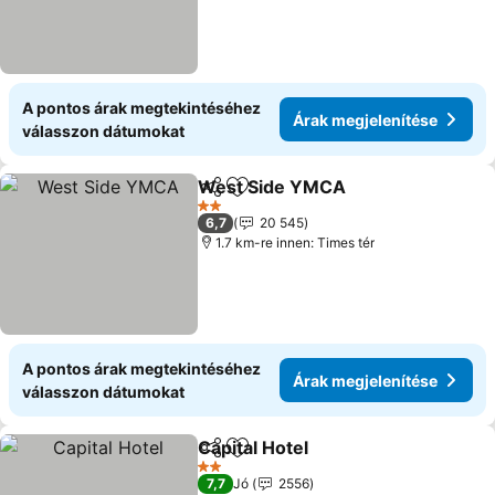
A pontos árak megtekintéséhez
Árak megjelenítése
válasszon dátumokat
West Side YMCA
Megosztás
Hozzáadás a kedvencekhez
Árak meg
2 Kategória
6,7
20 545
1.7 km-re innen: Times tér
A pontos árak megtekintéséhez
Árak megjelenítése
válasszon dátumokat
Capital Hotel
Megosztás
Hozzáadás a kedvencekhez
Árak megjelen
2 Kategória
7,7
Jó
2556