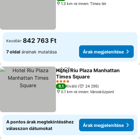
1.3 km-re innen: Times tér
842 763 Ft
Kezdőár:
7 oldal
árainak mutatása
Árak megjelenítése
Hotel Riu Plaza Manhattan
Megosztás
Hozzáadás a kedvencekhez
Times Square
Árak megjelenítése
4 Kategória
9,1
Kiváló
24 295
0.1 km-re innen: Városközpont
A pontos árak megtekintéséhez
Árak megjelenítése
válasszon dátumokat