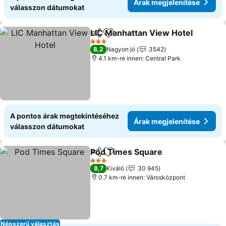
Árak megjelenítése
válasszon dátumokat
LIC Manhattan View Hotel
Megosztás
Hozzáadás a kedvencekhez
3 Kategória
8,2
Nagyon jó
3542
4.1 km-re innen: Central Park
A pontos árak megtekintéséhez
Árak megjelenítése
válasszon dátumokat
Pod Times Square
Megosztás
Hozzáadás a kedvencekhez
Árak me
3 Kategória
8,7
Kiváló
30 945
0.7 km-re innen: Városközpont
Népszerű választás