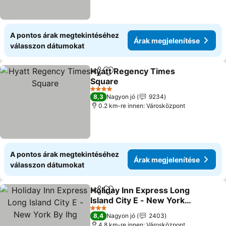
A pontos árak megtekintéséhez
Árak megjelenítése
válasszon dátumokat
Hyatt Regency Times
Megosztás
Hozzáadás a kedvencekhez
Square
Árak megjelenítése
4 Kategória
8,3
Nagyon jó
9234
0.2 km-re innen: Városközpont
A pontos árak megtekintéséhez
Árak megjelenítése
válasszon dátumokat
Holiday Inn Express Long
Megosztás
Hozzáadás a kedvencekhez
Island City E - New York
By Ihg
Árak megjelenítése
3 Kategória
8,4
Nagyon jó
2403
4.8 km-re innen: Városközpont