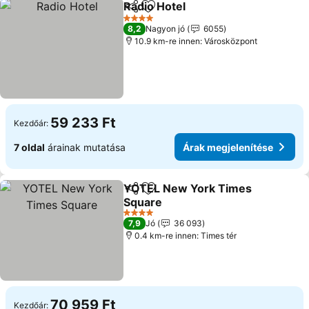
Radio Hotel
Megosztás
Hozzáadás a kedvencekhez
Árak megjelení
4 Kategória
8,2
Nagyon jó
6055
10.9 km-re innen: Városközpont
59 233 Ft
Kezdőár:
7 oldal
árainak mutatása
Árak megjelenítése
YOTEL New York Times
Megosztás
Hozzáadás a kedvencekhez
Square
Árak megjelenítése
4 Kategória
7,9
Jó
36 093
0.4 km-re innen: Times tér
70 959 Ft
Kezdőár: