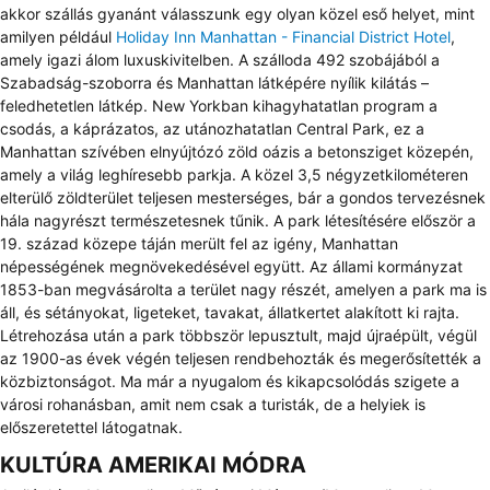
akkor szállás gyanánt válasszunk egy olyan közel eső helyet, mint
amilyen például
Holiday Inn Manhattan - Financial District Hotel
,
amely igazi álom luxuskivitelben. A szálloda 492 szobájából a
Szabadság-szoborra és Manhattan látképére nyílik kilátás –
feledhetetlen látkép. New Yorkban kihagyhatatlan program a
csodás, a káprázatos, az utánozhatatlan Central Park, ez a
Manhattan szívében elnyújtózó zöld oázis a betonsziget közepén,
amely a világ leghíresebb parkja. A közel 3,5 négyzetkilométeren
elterülő zöldterület teljesen mesterséges, bár a gondos tervezésnek
hála nagyrészt természetesnek tűnik. A park létesítésére először a
19. század közepe táján merült fel az igény, Manhattan
népességének megnövekedésével együtt. Az állami kormányzat
1853-ban megvásárolta a terület nagy részét, amelyen a park ma is
áll, és sétányokat, ligeteket, tavakat, állatkertet alakított ki rajta.
Létrehozása után a park többször lepusztult, majd újraépült, végül
az 1900-as évek végén teljesen rendbehozták és megerősítették a
közbiztonságot. Ma már a nyugalom és kikapcsolódás szigete a
városi rohanásban, amit nem csak a turisták, de a helyiek is
előszeretettel látogatnak.
KULTÚRA AMERIKAI MÓDRA