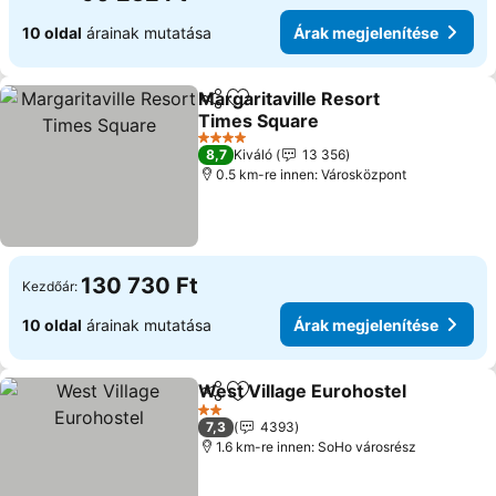
10 oldal
árainak mutatása
Árak megjelenítése
Margaritaville Resort
Megosztás
Hozzáadás a kedvencekhez
Times Square
Árak megjelenítése
4 Kategória
8,7
Kiváló
13 356
0.5 km-re innen: Városközpont
130 730 Ft
Kezdőár:
10 oldal
árainak mutatása
Árak megjelenítése
West Village Eurohostel
Megosztás
Hozzáadás a kedvencekhez
Ár
2 Kategória
7,3
4393
1.6 km-re innen: SoHo városrész