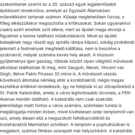
szakemberek szerint ez a 20. század egyik legjelentősebb
építészeti remekműve, amelyet az Egyesült Államokban
műemlékként tartanak számon. Külseje meglehetősen furcsa, s
főleg elkészültekor megosztotta a kritikusokat. Sokan ugyanakkor
csakis azért emeltek szót ellene, mert az épület maga elvonja a
figyelmet a benne található műalkotásokról. Mivel az épület
belsejének nagy részét egy spirális rámpa képezi, sokáig problémát
jelentett a festmények megfelelő kiállítása, nem is beszélve a
szobrokról, melyek számára kevés hely akadt. A múzeum
gyűjteménye igen gazdag, többek között olyan világhírű művészek
alkotásai találhatóak itt meg, mint Gauguin, Manet, Vincent van
Gogh, illetve Pablo Picasso 32 műve is. A művészeti utazás
következő állomása némileg eltér a korábbiaktól, mégis magas
esztétikai értékkel rendelkezik, így ne felejtsük ki az útinaplónkból a
St. Patrik Katedrálist, amely a város legfontosabb útvonala, a Fifth
Avenue mentén található. A katedrális nem csak szakrális
jelentősége miatt fontos a város számára, számtalan turista is
meglátogatja minden évben, mivel kivételesen szép templomról van
szó, amely élesen elüt a megszokott felhőkarcolóktól és
irodaházaktól Manhattan szívében. A templom a popkultúrában is
megjelent, számos filmben szerepelt már helyszínként. A katedrális