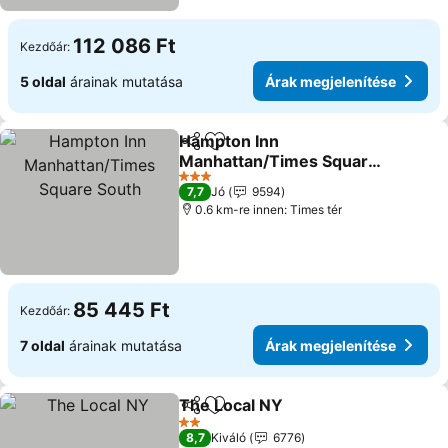
112 086 Ft
Kezdőár:
5 oldal
árainak mutatása
Árak megjelenítése
Hampton Inn
Megosztás
Hozzáadás a kedvencekhez
Manhattan/Times Square
South
Árak megjelenítése
3 Kategória
7,7
Jó
9594
0.6 km-re innen: Times tér
85 445 Ft
Kezdőár:
7 oldal
árainak mutatása
Árak megjelenítése
The Local NY
Megosztás
Hozzáadás a kedvencekhez
Árak megjele
2 Kategória
8,7
Kiváló
6776