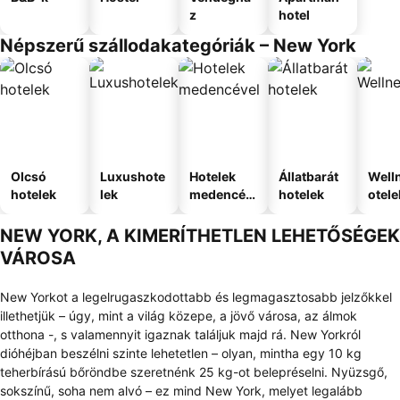
z
hotel
Népszerű szállodakategóriák – New York
Olcsó
Luxushote
Hotelek
Állatbarát
Well
hotelek
lek
medencév
hotelek
otele
el
NEW YORK, A KIMERÍTHETLEN LEHETŐSÉGEK
VÁROSA
New Yorkot a legelrugaszkodottabb és legmagasztosabb jelzőkkel
illethetjük – úgy, mint a világ közepe, a jövő városa, az álmok
otthona -, s valamennyit igaznak találjuk majd rá. New Yorkról
dióhéjban beszélni szinte lehetetlen – olyan, mintha egy 10 kg
teherbírású bőröndbe szeretnénk 25 kg-ot belepréselni. Nyüzsgő,
sokszínű, soha nem alvó – ez mind New York, melyet legalább