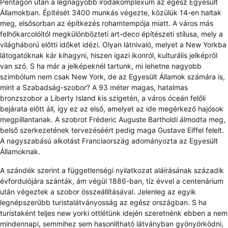
Pentagon után a legnagyobb irodakomplexum az egész Egyesült
Államokban. Építését 3400 munkás végezte, közülük 14-en haltak
meg, elsősorban az építkezés rohamtempója miatt. A város más
felhőkarcolóitól megkülönbözteti art-deco építészeti stílusa, mely a
világháború előtti időket idézi. Olyan látnivaló, melyet a New Yorkba
látogatóknak kár kihagyni, hiszen igazi ikonról, kulturális jelképről
van szó. S ha már a jelképeknél tartunk, mi lehetne nagyobb
szimbólum nem csak New York, de az Egyesült Államok számára is,
mint a Szabadság-szobor? A 93 méter magas, hatalmas
bronzszobor a Liberty Island kis szigetén, a város óceán felőli
bejárata előtt áll, így ez az első, amelyet az ide megérkező hajósok
megpillantanak. A szobrot Fréderic Auguste Bartholdi álmodta meg,
belső szerkezetének tervezéséért pedig maga Gustave Eiffel felelt.
A nagyszabású alkotást Franciaország adományozta az Egyesült
Államoknak.
A szándék szerint a függetlenségi nyilatkozat aláírásának századik
évfordulójára szánták, ám végül 1886-ban, tíz évvel a centenárium
után végeztek a szobor összeállításával. Jelenleg az egyik
legnépszerűbb turistalátványosság az egész országban. S ha
turistaként teljes new yorki ottlétünk idején szeretnénk ebben a nem
mindennapi, semmihez sem hasonlítható látványban gyönyörködni,