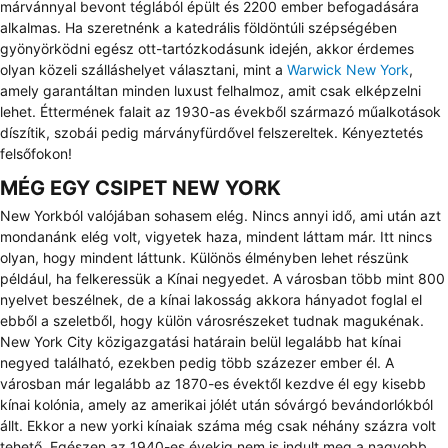
márvánnyal bevont téglából épült és 2200 ember befogadására
alkalmas. Ha szeretnénk a katedrális földöntúli szépségében
gyönyörködni egész ott-tartózkodásunk idején, akkor érdemes
olyan közeli szálláshelyet választani, mint a
Warwick New York
,
amely garantáltan minden luxust felhalmoz, amit csak elképzelni
lehet. Éttermének falait az 1930-as évekből származó műalkotások
díszítik, szobái pedig márványfürdővel felszereltek. Kényeztetés
felsőfokon!
MÉG EGY CSIPET NEW YORK
New Yorkból valójában sohasem elég. Nincs annyi idő, ami után azt
mondanánk elég volt, vigyetek haza, mindent láttam már. Itt nincs
olyan, hogy mindent láttunk. Különös élményben lehet részünk
például, ha felkeressük a Kínai negyedet. A városban több mint 800
nyelvet beszélnek, de a kínai lakosság akkora hányadot foglal el
ebből a szeletből, hogy külön városrészeket tudnak magukénak.
New York City közigazgatási határain belül legalább hat kínai
negyed található, ezekben pedig több százezer ember él. A
városban már legalább az 1870-es évektől kezdve él egy kisebb
kínai kolónia, amely az amerikai jólét után sóvárgó bevándorlókból
állt. Ekkor a new yorki kínaiak száma még csak néhány százra volt
tehető. Egészen az 1940-es évekig nem is indult meg a nagyobb