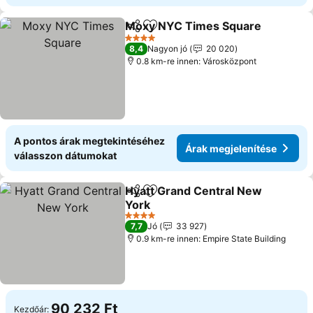
Moxy NYC Times Square
Megosztás
Hozzáadás a kedvencekhez
Á
4 Kategória
8,4
Nagyon jó
20 020
0.8 km-re innen: Városközpont
A pontos árak megtekintéséhez
Árak megjelenítése
válasszon dátumokat
Hyatt Grand Central New
Megosztás
Hozzáadás a kedvencekhez
York
Árak megjelenítése
4 Kategória
7,7
Jó
33 927
0.9 km-re innen: Empire State Building
90 232 Ft
Kezdőár: