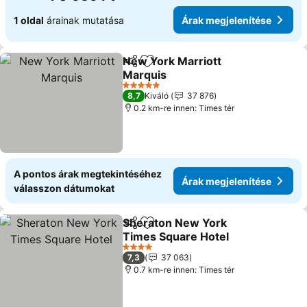
1 oldal
árainak mutatása
Árak megjelenítése
New York Marriott
Megosztás
Hozzáadás a kedvencekhez
Marquis
Árak megjelenítése
5 Kategória
8,7
Kiváló
37 876
0.2 km-re innen: Times tér
A pontos árak megtekintéséhez
Árak megjelenítése
válasszon dátumokat
Sheraton New York
Megosztás
Hozzáadás a kedvencekhez
Times Square Hotel
Árak megjelenítése
4 Kategória
7,3
37 063
0.7 km-re innen: Times tér