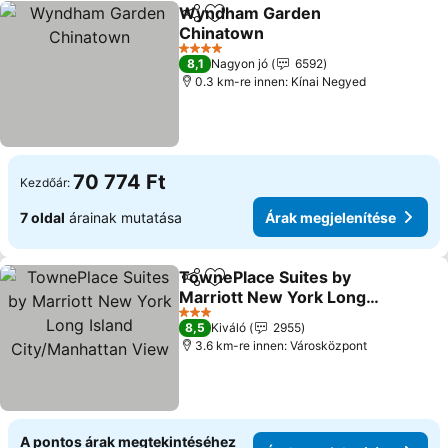
Wyndham Garden
Megosztás
Hozzáadás a kedvencekhez
Chinatown
Árak megjelenítése
4 Kategória
8,1
Nagyon jó
6592
0.3 km-re innen: Kínai Negyed
70 774 Ft
Kezdőár:
7 oldal
árainak mutatása
Árak megjelenítése
TownePlace Suites by
Megosztás
Hozzáadás a kedvencekhez
Marriott New York Long
Island City/Manhattan
Árak megjelenítése
3 Kategória
8,5
Kiváló
2955
View
3.6 km-re innen: Városközpont
A pontos árak megtekintéséhez