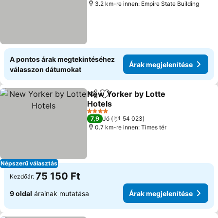
3.2 km-re innen: Empire State Building
A pontos árak megtekintéséhez
Árak megjelenítése
válasszon dátumokat
New Yorker by Lotte
Megosztás
Hozzáadás a kedvencekhez
Hotels
Árak megjelenítése
4 Kategória
7,9
Jó
54 023
0.7 km-re innen: Times tér
Népszerű választás
75 150 Ft
Kezdőár:
9 oldal
árainak mutatása
Árak megjelenítése