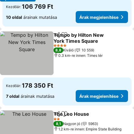
106 769 Ft
Kezdőár:
10 oldal
árainak mutatása
Árak megjelenítése
Tempo by Hilton New
Megosztás
Hozzáadás a kedvencekhez
York Times Square
Árak megjelenítése
4 Kategória
8,8
Kiváló
10 559
0.3 km-re innen: Times tér
178 350 Ft
Kezdőár:
7 oldal
árainak mutatása
Árak megjelenítése
The Leo House
Megosztás
Hozzáadás a kedvencekhez
Árak megje
2 Kategória
8,1
Nagyon jó
5963
1.2 km-re innen: Empire State Building