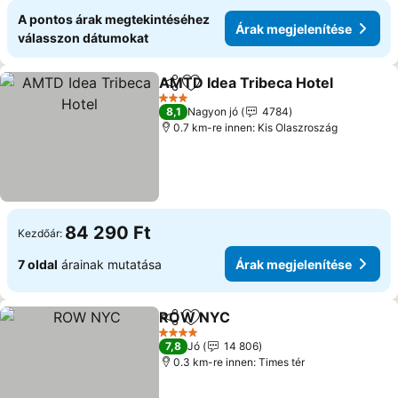
A pontos árak megtekintéséhez
Árak megjelenítése
válasszon dátumokat
AMTD Idea Tribeca Hotel
Megosztás
Hozzáadás a kedvencekhez
Á
3 Kategória
8,1
Nagyon jó
4784
0.7 km-re innen: Kis Olaszroszág
84 290 Ft
Kezdőár:
7 oldal
árainak mutatása
Árak megjelenítése
ROW NYC
Megosztás
Hozzáadás a kedvencekhez
Árak megjelenít
4 Kategória
7,8
Jó
14 806
0.3 km-re innen: Times tér