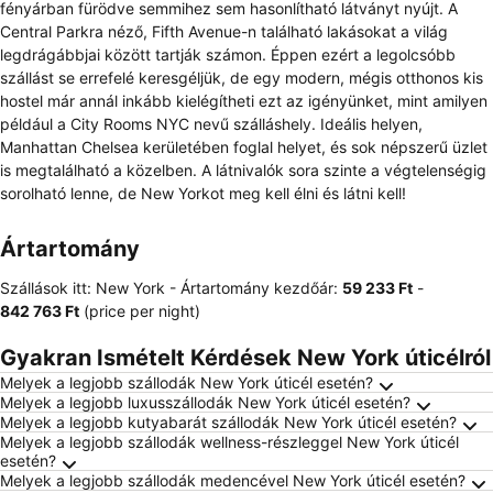
fényárban fürödve semmihez sem hasonlítható látványt nyújt. A
Central Parkra néző, Fifth Avenue-n található lakásokat a világ
legdrágábbjai között tartják számon. Éppen ezért a legolcsóbb
szállást se errefelé keresgéljük, de egy modern, mégis otthonos kis
hostel már annál inkább kielégítheti ezt az igényünket, mint amilyen
például a City Rooms NYC nevű szálláshely. Ideális helyen,
Manhattan Chelsea kerületében foglal helyet, és sok népszerű üzlet
is megtalálható a közelben. A látnivalók sora szinte a végtelenségig
sorolható lenne, de New Yorkot meg kell élni és látni kell!
Ártartomány
Szállások itt: New York -
Ártartomány
kezdőár:
‎59 233 Ft
-
‎842 763 Ft
(price per night)
Gyakran Ismételt Kérdések New York úticélról
Melyek a legjobb szállodák New York úticél esetén?
Melyek a legjobb luxusszállodák New York úticél esetén?
Melyek a legjobb kutyabarát szállodák New York úticél esetén?
Melyek a legjobb szállodák wellness-részleggel New York úticél
esetén?
Melyek a legjobb szállodák medencével New York úticél esetén?