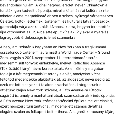
bevándorlási hullám. A kínai negyed, eredeti nevén Chinatown a
turisták igen kedvelt célpontja, mivel a kínai, ázsiai kultúra szinte
minden eleme megtalálható ebben a színes, nyüzsgő városrészben.
Üzletek, boltok, éttermek, történelmi és kulturális látványosságok
garmadája várja azokat, akik kíváncsiak arra, hogyan teremtették
újra otthonukat az USA-ba áttelepült kínaiak, így akár a nyaralás
legnagyobb érdekessége is lehet számunkra.
A hely, ami szintén kihagyhatatlan New Yorkban a tragikummal
összefonódó történelmi aura miatt a World Trade Center – Ground
Zero, vagyis a 2001. szeptember 11-i terrortámadás során
megsemmisült tornyok emlékhelye, melyet Reflecting Absence
(Tükröződő hiány) névre kereszteltek. Az emlékhely magában
foglalja a két megsemmisült torony alapját, amelyeket vízzel
feltöltött medencékké alakítottak át, az áldozatok nevei pedig az
ezek mellett elhelyezett falakon olvashatóak. Látogassunk el
ottlétünk idején New York szívébe, a Fifth Avenue-ra (Ötödik
sugárút) is, amely a manhattani utcák számozásának kiindulópontja.
A Fifth Avenue New York számos történelmi épülete mellett elhalad,
ezért népszerű turistaútvonal, mindemellett számos divatház,
elegáns szalon és felkapott bolt otthona. A sugárút karácsony táján,