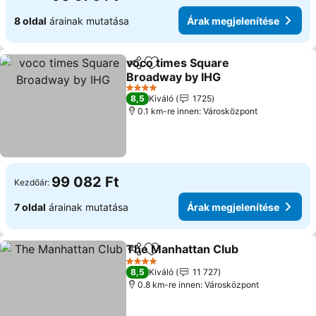
8 oldal
árainak mutatása
Árak megjelenítése
voco times Square
Megosztás
Hozzáadás a kedvencekhez
Broadway by IHG
Árak megjelenítése
4 Kategória
8,5
Kiváló
1725
0.1 km-re innen: Városközpont
99 082 Ft
Kezdőár:
7 oldal
árainak mutatása
Árak megjelenítése
The Manhattan Club
Megosztás
Hozzáadás a kedvencekhez
Árak 
4 Kategória
8,5
Kiváló
11 727
0.8 km-re innen: Városközpont