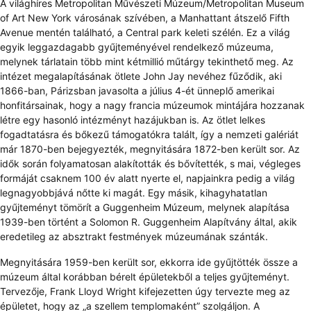
A világhíres Metropolitan Művészeti Múzeum/Metropolitan Museum
of Art New York városának szívében, a Manhattant átszelő Fifth
Avenue mentén található, a Central park keleti szélén. Ez a világ
egyik leggazdagabb gyűjteményével rendelkező múzeuma,
melynek tárlatain több mint kétmillió műtárgy tekinthető meg. Az
intézet megalapításának ötlete John Jay nevéhez fűződik, aki
1866-ban, Párizsban javasolta a július 4-ét ünneplő amerikai
honfitársainak, hogy a nagy francia múzeumok mintájára hozzanak
létre egy hasonló intézményt hazájukban is. Az ötlet lelkes
fogadtatásra és bőkezű támogatókra talált, így a nemzeti galériát
már 1870-ben bejegyezték, megnyitására 1872-ben került sor. Az
idők során folyamatosan alakították és bővítették, s mai, végleges
formáját csaknem 100 év alatt nyerte el, napjainkra pedig a világ
legnagyobbjává nőtte ki magát. Egy másik, kihagyhatatlan
gyűjteményt tömörít a Guggenheim Múzeum, melynek alapítása
1939-ben történt a Solomon R. Guggenheim Alapítvány által, akik
eredetileg az absztrakt festmények múzeumának szánták.
Megnyitására 1959-ben került sor, ekkorra ide gyűjtötték össze a
múzeum által korábban bérelt épületekből a teljes gyűjteményt.
Tervezője, Frank Lloyd Wright kifejezetten úgy tervezte meg az
épületet, hogy az „a szellem templomaként” szolgáljon. A