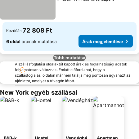
72 808 Ft
Kezdőár:
6 oldal
árainak mutatása
Árak megjelenítése
Több mutatása
A szállásfoglalási oldalaktól kapott árak és foglalhatósági adatok
folyamatosan változnak. Emiatt előfordulhat, hogy a
szállásfoglalási oldalon már nem találja meg pontosan ugyanazt az
ajánlatot, amelyet a trivagón látott.
New York egyéb szállásai
B&B-k
Hostel
Vendéghá
Apartman