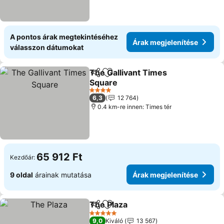
A pontos árak megtekintéséhez
Árak megjelenítése
válasszon dátumokat
The Gallivant Times
Megosztás
Hozzáadás a kedvencekhez
Square
Árak megjelenítése
4 Kategória
6,3
12 764
0.4 km-re innen: Times tér
65 912 Ft
Kezdőár:
9 oldal
árainak mutatása
Árak megjelenítése
The Plaza
Megosztás
Hozzáadás a kedvencekhez
Árak megjeleníté
5 Kategória
9,0
Kiváló
13 567