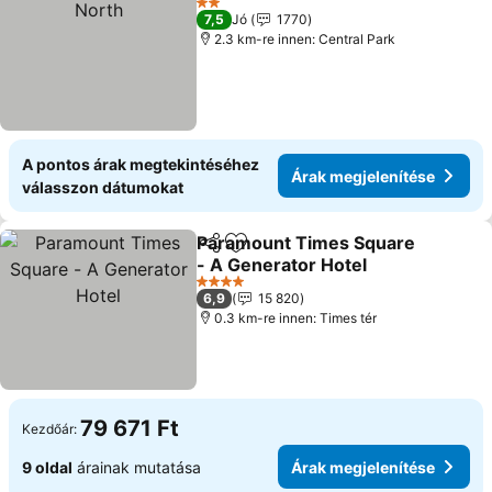
2 Kategória
7,5
Jó
1770
2.3 km-re innen: Central Park
A pontos árak megtekintéséhez
Árak megjelenítése
válasszon dátumokat
Paramount Times Square
Megosztás
Hozzáadás a kedvencekhez
- A Generator Hotel
Árak megjelenítése
4 Kategória
6,9
15 820
0.3 km-re innen: Times tér
79 671 Ft
Kezdőár:
9 oldal
árainak mutatása
Árak megjelenítése