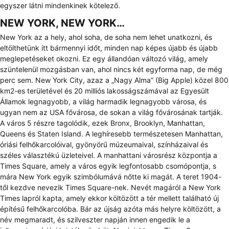
egyszer látni mindenkinek kötelező.
NEW YORK, NEW YORK…
New York az a hely, ahol soha, de soha nem lehet unatkozni, és
eltölthetünk itt bármennyi időt, minden nap képes újabb és újabb
meglepetéseket okozni. Ez egy állandóan változó világ, amely
szüntelenül mozgásban van, ahol nincs két egyforma nap, de még
perc sem. New York City, azaz a „Nagy Alma” (Big Apple) közel 800
km2-es területével és 20 milliós lakosságszámával az Egyesült
Államok legnagyobb, a világ harmadik legnagyobb városa, és
ugyan nem az USA fővárosa, de sokan a világ fővárosának tartják.
A város 5 részre tagolódik, ezek Bronx, Brooklyn, Manhattan,
Queens és Staten Island. A leghíresebb természetesen Manhattan,
óriási felhőkarcolóival, gyönyörű múzeumaival, színházaival és
széles választékú üzleteivel. A manhattani városrész központja a
Times Square
, amely a város egyik legfontosabb csomópontja, s
mára New York egyik szimbólumává nőtte ki magát. A teret 1904-
től kezdve nevezik Times Square-nek. Nevét magáról a New York
Times lapról kapta, amely ekkor költözött a tér mellett található új
építésű felhőkarcolóba. Bár az újság azóta más helyre költözött, a
név megmaradt, és szilveszter napján innen engedik le a