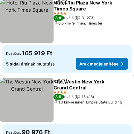
Hotel Riu Plaza New York
Megosztás
Hozzáadás a kedvencekhez
Times Square
Árak megjelenítése
4 Kategória
8,8
Kiváló
31 273
0.5 km-re innen: Times tér
165 919 Ft
Kezdőár:
5 oldal
árainak mutatása
Árak megjelenítése
The Westin New York
Megosztás
Hozzáadás a kedvencekhez
Grand Central
Árak megjelenítése
4 Kategória
8,5
Kiváló
15 418
1.0 km-re innen: Empire State Building
90 976 Ft
Kezdőár: