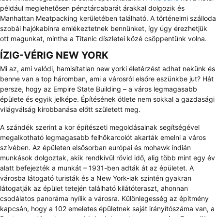
például meglehetősen pénztárcabarát árakkal dolgozik és
Manhattan Meatpacking kerületében található. A történelmi szálloda
szobái hajókabinra emlékeztetnek bennünket, így úgy érezhetjük
ott magunkat, mintha a Titanic díszletei közé csöppentünk volna.
ÍZIG-VÉRIG NEW YORK
Mi az, ami valódi, hamisítatlan new yorki életérzést adhat nekünk és
benne van a top háromban, ami a városról elsőre eszünkbe jut? Hát
persze, hogy az Empire State Building – a város legmagasabb
épülete és egyik jelképe. Építésének ötlete nem sokkal a gazdasági
világválság kirobbanása előtt született meg.
A szándék szerint a kor építészeti megoldásainak segítségével
megalkotható legmagasabb felhőkarcolót akarták emelni a város
szívében. Az épületen elsősorban európai és mohawk indián
munkások dolgoztak, akik rendkívül rövid idő, alig több mint egy év
alatt befejezték a munkát – 1931-ben adták át az épületet. A
városba látogató turisták és a New York-iak szintén gyakran
látogatják az épület tetején található kilátóteraszt, ahonnan
csodálatos panoráma nyílik a városra. Különlegesség az építmény
kapcsán, hogy a 102 emeletes épületnek saját irányítószáma van, a