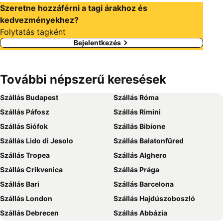
Szeretne hozzáférni a tagi árakhoz és
kedvezményekhez?
Folytatás tagként
Bejelentkezés
További népszerű keresések
Szállás Budapest
Szállás Róma
Szállás Páfosz
Szállás Rimini
Szállás Siófok
Szállás Bibione
Szállás Lido di Jesolo
Szállás Balatonfüred
Szállás Tropea
Szállás Alghero
Szállás Crikvenica
Szállás Prága
Szállás Bari
Szállás Barcelona
Szállás London
Szállás Hajdúszoboszló
Szállás Debrecen
Szállás Abbázia