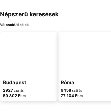
Népszerű keresések
Városok
Úti célok
Budapest
Róma
2927
6458
szállás
szállás
59 302 Ft
77 104 Ft
átl.
átl.