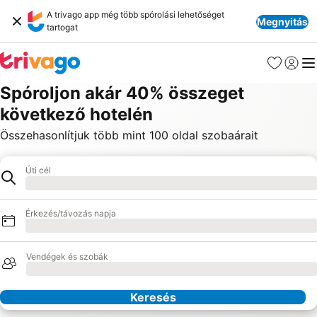
A trivago app még több spórolási lehetőséget
Megnyitás
tartogat
Kedvencek
Bejelen
Me
Spóroljon akár 40% összeget
következő hotelén
Összehasonlítjuk több mint 100 oldal szobaárait
Úti cél
Hotel
Betöltés
Érkezés/távozás napja
Betöltés
Vendégek és szobák
Betöltés
Keresés