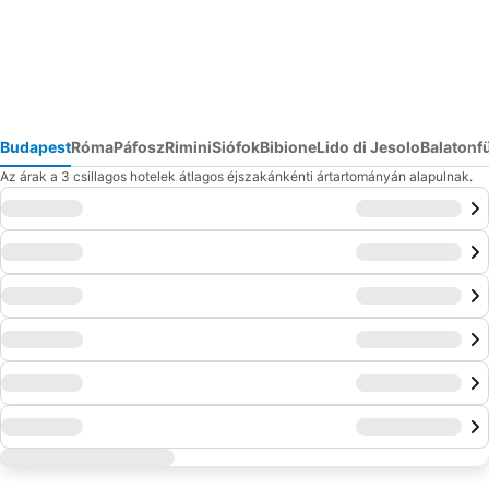
Budapest
Róma
Páfosz
Rimini
Siófok
Bibione
Lido di Jesolo
Balatonf
Az árak a 3 csillagos hotelek átlagos éjszakánkénti ártartományán alapulnak.