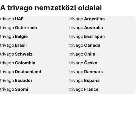
Szállás Bécs
Szállás Alicante
A trivago nemzetközi oldalai
Szállás Antalya
Szállás Sharm el-Sheikh
trivago
‏ UAE
trivago
‏ Argentina
Szállás Dubrovnik
Szállás Nizza
trivago
‏ Österreich
trivago
‏ Australia
Szállás Trieszt
Szállás New York
trivago
‏ België
trivago
‏ България
Szállás Nápoly
Szállás Grado
trivago
‏ Brasil
trivago
‏ Canada
Szállás Poreč
Szállás Caorle
trivago
‏ Schweiz
trivago
‏ Chile
Szállás Nyíregyháza
Szállás Lignano Sabbiadoro
trivago
‏ Colombia
trivago
‏ Česko
Szállás Portorož
Szállás Szeged
trivago
‏ Deutschland
trivago
‏ Danmark
Szállás Bled
Szállás Gyula
trivago
‏ Ecuador
trivago
‏ España
Szállás Mogán
Szállás Párizs
trivago
‏ Suomi
trivago
‏ France
Szállás Dubaj
Szállás Velence
trivago
‏ Ελλάδα
trivago
‏ 香港
Szállás Eger
Szállás Málaga
trivago
‏ Hrvatska
trivago
‏ Magyarország
Szállás Napospart
Szállás El-Gurdaka
trivago
‏ Indonesia
trivago
‏ Ireland
Szállás Zágráb
Szállás Split
trivago
‏ ישראל
trivago
‏ India
Szállás Zakopane
Szállás Amszterdam
trivago
‏ Italia
trivago
‏ 日本
Szállás Valencia
Szállás Benidorm