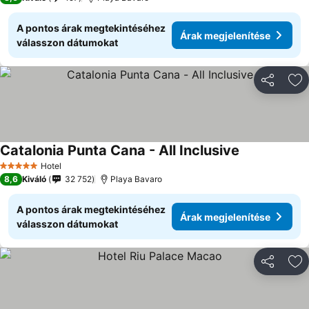
A pontos árak megtekintéséhez
Árak megjelenítése
válasszon dátumokat
Megosztá
Ho
Catalonia Punta Cana - All Inclusive
Hotel
5 Kategória
8,6
Kiváló
32 752
Playa Bavaro
A pontos árak megtekintéséhez
Árak megjelenítése
válasszon dátumokat
Megosztá
Ho