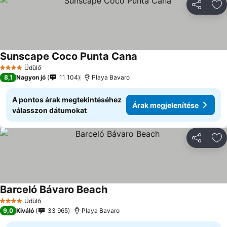
Megosztá
Ho
Sunscape Coco Punta Cana
Üdülő
4 Kategória
8,1
Nagyon jó
11 104
Playa Bavaro
A pontos árak megtekintéséhez
Árak megjelenítése
válasszon dátumokat
Megosztá
Ho
Barceló Bávaro Beach
Üdülő
4 Kategória
9,0
Kiváló
33 965
Playa Bavaro