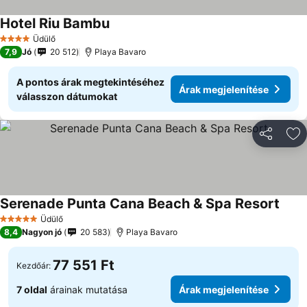
Hotel Riu Bambu
Üdülő
4 Kategória
7,9
Jó
20 512
Playa Bavaro
A pontos árak megtekintéséhez
Árak megjelenítése
válasszon dátumokat
Megosztá
Ho
Serenade Punta Cana Beach & Spa Resort
Üdülő
5 Kategória
8,4
Nagyon jó
20 583
Playa Bavaro
77 551 Ft
Kezdőár:
7 oldal
árainak mutatása
Árak megjelenítése