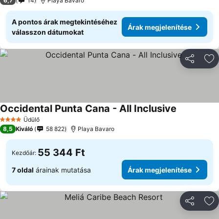
6,7
14
Playa Bavaro
A pontos árak megtekintéséhez
Árak megjelenítése
válasszon dátumokat
Megosztá
Ho
Occidental Punta Cana - All Inclusive
Üdülő
4 Kategória
8,5
Kiváló
58 822
Playa Bavaro
55 344 Ft
Kezdőár:
7 oldal
árainak mutatása
Árak megjelenítése
Megosztá
Ho