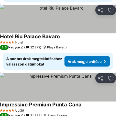
Megosztá
Ho
Hotel Riu Palace Bavaro
Hotel
5 Kategória
8,3
Nagyon jó
22 279
Playa Bavaro
A pontos árak megtekintéséhez
Árak megjelenítése
válasszon dátumokat
Megosztá
Ho
Impressive Premium Punta Cana
Üdülő
5 Kategória
8,3
Nagyon jó
31 732
Playa Bavaro