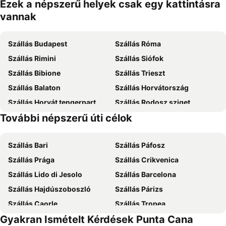
Ezek a népszerű helyek csak egy kattintásra
vannak
Szállás Budapest
Szállás Róma
Szállás Rimini
Szállás Siófok
Szállás Bibione
Szállás Trieszt
Szállás Balaton
Szállás Horvátország
Szállás Horvát tengerpart
Szállás Rodosz sziget
További népszerű úti célok
Szállás Korfu
Szállás Szardínia
Szállás Bari
Szállás Páfosz
Szállás Prága
Szállás Crikvenica
Szállás Lido di Jesolo
Szállás Barcelona
Szállás Hajdúszoboszló
Szállás Párizs
Szállás Caorle
Szállás Tropea
Gyakran Ismételt Kérdések Punta Cana
Szállás Dubrovnik
Szállás Eger