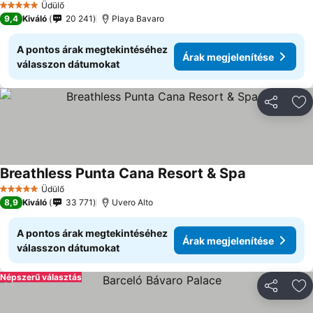
Üdülő
5 Kategória
9,4
Kiváló
20 241
Playa Bavaro
A pontos árak megtekintéséhez
Árak megjelenítése
válasszon dátumokat
Megosztá
Ho
Breathless Punta Cana Resort & Spa
Üdülő
5 Kategória
8,9
Kiváló
33 771
Uvero Alto
A pontos árak megtekintéséhez
Árak megjelenítése
válasszon dátumokat
Népszerű választás
Megosztá
Ho