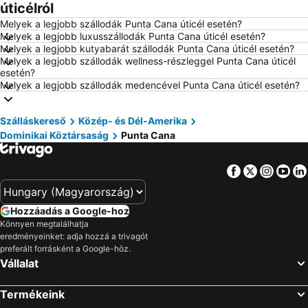
úticélról
Szállás Debrecen
Szállás Bécs
Melyek a legjobb szállodák Punta Cana úticél esetén?
Szállás Balatonfüred
Szállás London
Melyek a legjobb luxusszállodák Punta Cana úticél esetén?
Melyek a legjobb kutyabarát szállodák Punta Cana úticél esetén?
Szállás Portorož
Szállás Napospart
Melyek a legjobb szállodák wellness-részleggel Punta Cana úticél
Szállás Alghero
Szállás Magyarország
esetén?
Melyek a legjobb szállodák medencével Punta Cana úticél esetén?
Szállás Zakynthos
Szállás Mallorca
Szállás Olaszország
Szállás Málta
Szálláskereső
Közép- és Dél-Amerika
Szállás Görögország
Szállás Szlovénia
Dominikai Köztársaság
Punta Cana
Szállás Török Riviéra
Szállás Krk-sziget
Szállás Kréta
Szállás Isztria
Facebook
Twitter
Insta
Yo
Szállás Balaton déli part
Szállás Kefalonia
Szállás Montenegró
Szállás Menorca
Hozzáadás a Google-hoz
Könnyen megtalálhatja
Szállás Tenerife
Szállás Szicília
eredményeinket: adja hozzá a trivagót
Szállás Garda-tó
Szállás Észak-Olaszország
preferált forrásként a Google-höz.
Vállalat
Termékeink