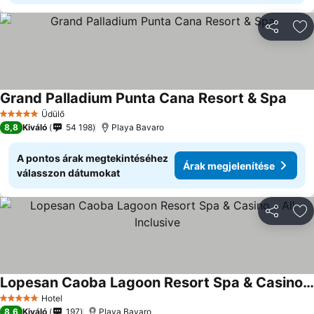
Megosztá
Ho
Grand Palladium Punta Cana Resort & Spa
Üdülő
5 Kategória
8,8
Kiváló
54 198
Playa Bavaro
A pontos árak megtekintéséhez
Árak megjelenítése
válasszon dátumokat
Megosztá
Ho
Lopesan Caoba Lagoon Resort Spa & Casino - All Inclusive
Hotel
5 Kategória
8,6
Kiváló
197
Playa Bavaro