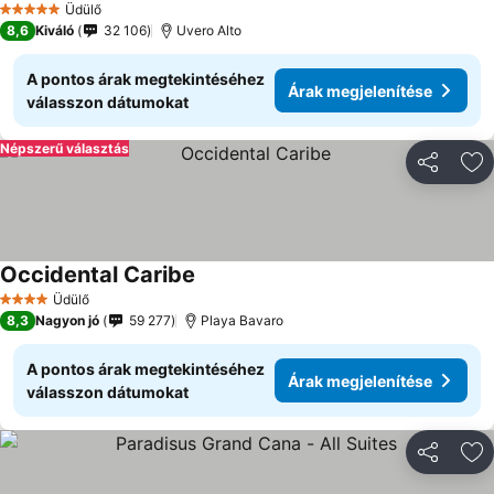
Üdülő
5 Kategória
8,6
Kiváló
32 106
Uvero Alto
A pontos árak megtekintéséhez
Árak megjelenítése
válasszon dátumokat
Népszerű választás
Megosztá
Ho
Occidental Caribe
Üdülő
4 Kategória
8,3
Nagyon jó
59 277
Playa Bavaro
A pontos árak megtekintéséhez
Árak megjelenítése
válasszon dátumokat
Megosztá
Ho