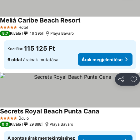
Meliá Caribe Beach Resort
Hotel
5 Kategória
8,7
Kiváló
49 395
Playa Bavaro
115 125 Ft
Kezdőár:
6 oldal
árainak mutatása
Árak megjelenítése
Megosztá
Ho
Secrets Royal Beach Punta Cana
Üdülő
5 Kategória
9,0
Kiváló
29 888
Playa Bavaro
A pontos árak megtekintéséhez