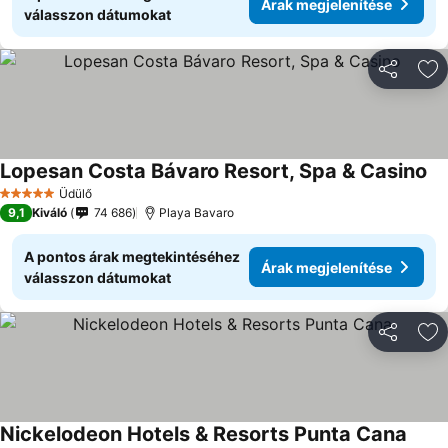
Árak megjelenítése
válasszon dátumokat
Megosztá
Ho
Lopesan Costa Bávaro Resort, Spa & Casino
Üdülő
5 Kategória
9,1
Kiváló
74 686
Playa Bavaro
A pontos árak megtekintéséhez
Árak megjelenítése
válasszon dátumokat
Megosztá
Ho
Nickelodeon Hotels & Resorts Punta Cana