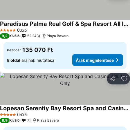
Paradisus Palma Real Golf & Spa Resort All Inclusive
Üdülő
5 Kategória
9,2
Kiváló
52 243
Playa Bavaro
135 070 Ft
Kezdőár:
8 oldal
árainak mutatása
Árak megjelenítése
Megosztá
Ho
Lopesan Serenity Bay Resort Spa and Casino Adults Only
Üdülő
5 Kategória
8,9
Kiváló
7
Playa Bavaro