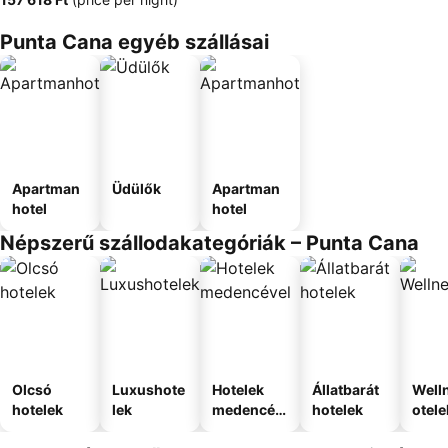
Punta Cana egyéb szállásai
Apartman
Üdülők
Apartman
hotel
hotel
Népszerű szállodakategóriák – Punta Cana
Olcsó
Luxushote
Hotelek
Állatbarát
Well
hotelek
lek
medencév
hotelek
otele
el