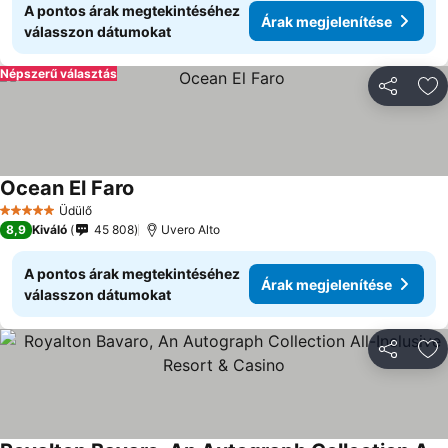
A pontos árak megtekintéséhez
Árak megjelenítése
válasszon dátumokat
Népszerű választás
Megosztá
Ho
Ocean El Faro
Üdülő
5 Kategória
8,9
Kiváló
45 808
Uvero Alto
A pontos árak megtekintéséhez
Árak megjelenítése
válasszon dátumokat
Megosztá
Ho