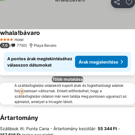
Megosztá
Ho
whala!bávaro
Hotel
4 Kategória
7,0
7750
Playa Bavaro
A pontos árak megtekintéséhez
Árak megjelenítése
válasszon dátumokat
Több mutatása
A szállásfoglalási oldalaktól kapott árak és foglalhatósági adatok
folyamatosan változnak. Emiatt előfordulhat, hogy a
szállásfoglalási oldalon már nem találja meg pontosan ugyanazt az
ajánlatot, amelyet a trivagón látott.
Ártartomány
Szállások itt: Punta Cana -
Ártartomány
kezdőár:
‎55 344 Ft
-
‎157 618 Ft
(price per night)