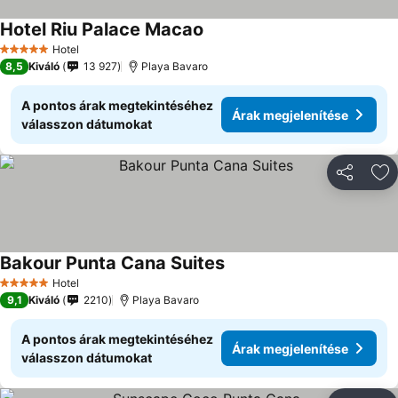
Hotel Riu Palace Macao
Hotel
5 Kategória
8,5
Kiváló
13 927
Playa Bavaro
A pontos árak megtekintéséhez
Árak megjelenítése
válasszon dátumokat
Megosztá
Ho
Bakour Punta Cana Suites
Hotel
5 Kategória
9,1
Kiváló
2210
Playa Bavaro
A pontos árak megtekintéséhez
Árak megjelenítése
válasszon dátumokat