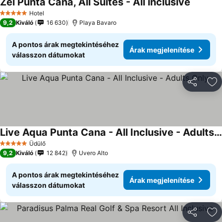
Zel Punta Cana, All Suites - All inclusive
Hotel
5 Kategória
9,2
Kiváló
16 630
Playa Bavaro
A pontos árak megtekintéséhez
Árak megjelenítése
válasszon dátumokat
Megosztá
Ho
Live Aqua Punta Cana - All Inclusive - Adults Only
Üdülő
5 Kategória
9,2
Kiváló
12 842
Uvero Alto
A pontos árak megtekintéséhez
Árak megjelenítése
válasszon dátumokat
Megosztá
Ho