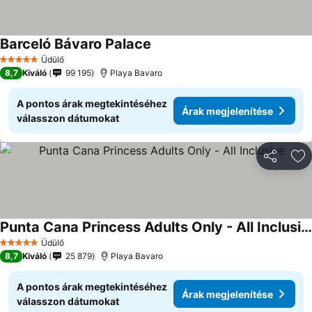
Barceló Bávaro Palace
Üdülő
5 Kategória
8,7
Kiváló
99 195
Playa Bavaro
A pontos árak megtekintéséhez
Árak megjelenítése
válasszon dátumokat
Megosztá
Ho
Punta Cana Princess Adults Only - All Inclusive
Üdülő
5 Kategória
8,7
Kiváló
25 879
Playa Bavaro
A pontos árak megtekintéséhez
Árak megjelenítése
válasszon dátumokat