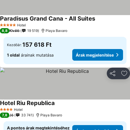
Paradisus Grand Cana - All Suites
Hotel
5 Kategória
8,8
Kiváló
19 519
Playa Bavaro
157 618 Ft
Kezdőár:
1 oldal
árainak mutatása
Árak megjelenítése
Megosztá
Ho
Hotel Riu Republica
Hotel
4 Kategória
7,8
Jó
33 741
Playa Bavaro
A pontos árak megtekintéséhez