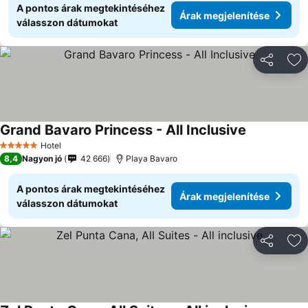
A pontos árak megtekintéséhez
Árak megjelenítése
válasszon dátumokat
Megosztá
Ho
Grand Bavaro Princess - All Inclusive
Hotel
5 Kategória
8,4
Nagyon jó
42 666
Playa Bavaro
A pontos árak megtekintéséhez
Árak megjelenítése
válasszon dátumokat
Megosztá
Ho