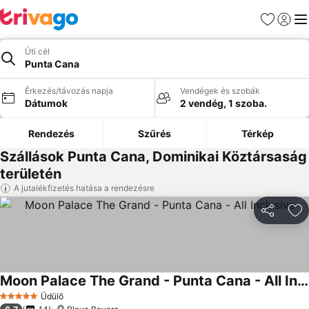
Kedvencek
Bejelen
Me
Úti cél
Punta Cana
Érkezés/távozás napja
Vendégek és szobák
Dátumok
2 vendég, 1 szoba.
Rendezés
Szűrés
Térkép
Szállások Punta Cana, Dominikai Köztársaság
területén
A jutalékfizetés hatása a rendezésre
Megosztá
Ho
Moon Palace The Grand - Punta Cana - All Inclusive
Üdülő
5 Kategória