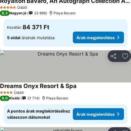
Royalton Bavaro, An Autograph Collection All-Inclusive Resort & Casino
Üdülő
5 Kategória
8,3
Nagyon jó
23 866
Playa Bavaro
84 371 Ft
Kezdőár:
5 oldal
árainak mutatása
Árak megjelenítése
Megosztá
Ho
Dreams Onyx Resort & Spa
Üdülő
4 Kategória
9,0
Kiváló
21 714
Playa Bavaro
A pontos árak megtekintéséhez
Árak megjelenítése
válasszon dátumokat