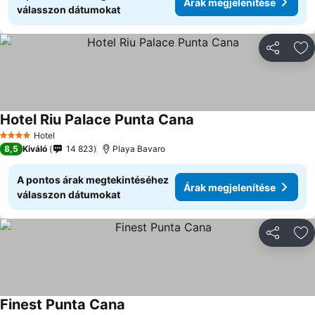
Árak megjelenítése
válasszon dátumokat
Megosztá
Ho
Hotel Riu Palace Punta Cana
Hotel
4 Kategória
8,5
Kiváló
14 823
Playa Bavaro
A pontos árak megtekintéséhez
Árak megjelenítése
válasszon dátumokat
Megosztá
Ho
Finest Punta Cana