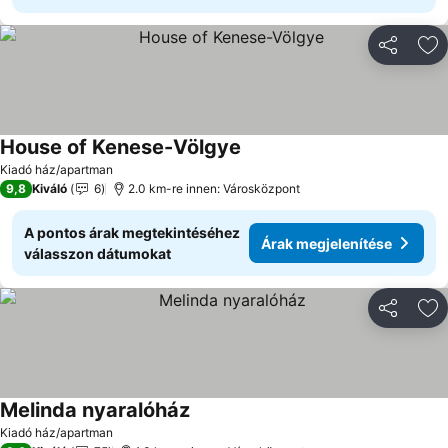
Megosztá
Ho
House of Kenese-Völgye
Árak megjelenítése
Kiadó ház/apartman
9,8
Kiváló
6
2.0 km-re innen: Városközpont
A pontos árak megtekintéséhez
Árak megjelenítése
válasszon dátumokat
Megosztá
Ho
Melinda nyaralóház
Árak megjelenítése
Kiadó ház/apartman