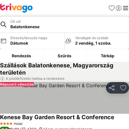
Kedvencek
Bejelen
Me
Úti cél
Balatonkenese
Érkezés/távozás napja
Vendégek és szobák
Dátumok
2 vendég, 1 szoba.
Rendezés
Szűrés
Térkép
Szállások Balatonkenese, Magyarország
területén
A jutalékfizetés hatása a rendezésre
Népszerű választás
Megosztá
Ho
Kenese Bay Garden Resort & Conference
Árak m
Hotel
4 Kategória