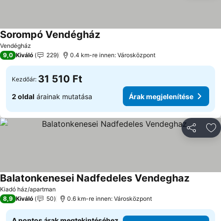
Sorompó Vendégház
Árak megjelenítése
Vendégház
9,0
Kiváló
229
0.4 km-re innen: Városközpont
31 510 Ft
Kezdőár:
2 oldal
árainak mutatása
Árak megjelenítése
Megosztá
Ho
Balatonkenesei Nadfedeles Vendeghaz
Árak meg
Kiadó ház/apartman
8,9
Kiváló
50
0.6 km-re innen: Városközpont
A pontos árak megtekintéséhez