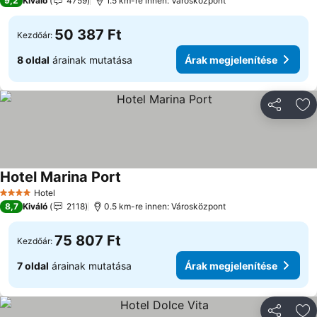
9,2
Kiváló
4759
1.5 km-re innen: Városközpont
50 387 Ft
Kezdőár:
8 oldal
árainak mutatása
Árak megjelenítése
Megosztá
Ho
Hotel Marina Port
Árak megjelenítése
Hotel
4 Kategória
8,7
Kiváló
2118
0.5 km-re innen: Városközpont
75 807 Ft
Kezdőár:
7 oldal
árainak mutatása
Árak megjelenítése