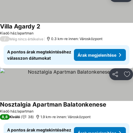
Villa Agardy 2
Árak megjelenítése
Kiadó ház/apartman
/
0.3 km-re innen: Városközpont
Még nincs értékelve
A pontos árak megtekintéséhez
Árak megjelenítése
válasszon dátumokat
Megosztá
Ho
Nosztalgia Apartman Balatonkenese
Árak megjel
Kiadó ház/apartman
8,8
Kiváló
38
1.9 km-re innen: Városközpont
A pontos árak megtekintéséhez