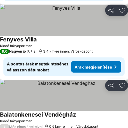
Megosztá
Ho
Fenyves Villa
Árak megjelenítése
Kiadó ház/apartman
8,0
Nagyon jó
2
3.4 km-re innen: Városközpont
A pontos árak megtekintéséhez
Árak megjelenítése
válasszon dátumokat
Megosztá
Ho
Balatonkenesei Vendégház
Árak megjelenítése
Kiadó ház/apartman
/
0.6 km-re innen: Városközpont
Még nincs értékelve