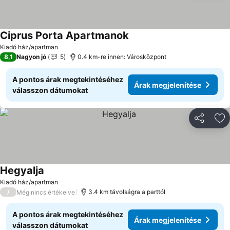
Ciprus Porta Apartmanok
Árak megjelenítése
Kiadó ház/apartman
8,1
Nagyon jó
5
0.4 km-re innen: Városközpont
A pontos árak megtekintéséhez
Árak megjelenítése
válasszon dátumokat
Megosztá
Ho
Hegyalja
Árak megjelenítése
Kiadó ház/apartman
/
3.4 km távolságra a parttól
Még nincs értékelve
A pontos árak megtekintéséhez
Árak megjelenítése
válasszon dátumokat