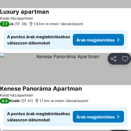
Luxury apartman
Árak megjelenítése
Kiadó ház/apartman
7,7
Jó
36
1.9 km-re innen: Városközpont
A pontos árak megtekintéséhez
Árak megjelenítése
válasszon dátumokat
Megosztá
Ho
Kenese Panoráma Apartman
Árak megjelenítése
Kiadó ház/apartman
9,5
Kiváló
41
1.1 km-re innen: Városközpont
A pontos árak megtekintéséhez
Árak megjelenítése
válasszon dátumokat