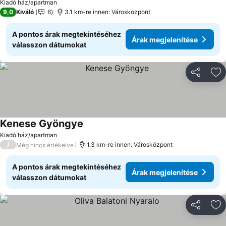
Kiadó ház/apartman
9,0
Kiváló
6
3.1 km-re innen: Városközpont
A pontos árak megtekintéséhez
Árak megjelenítése
válasszon dátumokat
Megosztá
Ho
Kenese Gyöngye
Árak megjelenítése
Kiadó ház/apartman
/
1.3 km-re innen: Városközpont
Még nincs értékelve
A pontos árak megtekintéséhez
Árak megjelenítése
válasszon dátumokat
Megosztá
Ho