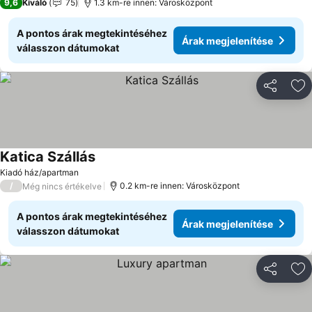
9,6
Kiváló
75
1.3 km-re innen: Városközpont
A pontos árak megtekintéséhez
Árak megjelenítése
válasszon dátumokat
Megosztá
Ho
Katica Szállás
Árak megjelenítése
Kiadó ház/apartman
/
0.2 km-re innen: Városközpont
Még nincs értékelve
A pontos árak megtekintéséhez
Árak megjelenítése
válasszon dátumokat
Megosztá
Ho