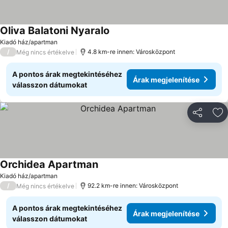
Oliva Balatoni Nyaralo
Árak megjelenítése
Kiadó ház/apartman
/
4.8 km-re innen: Városközpont
Még nincs értékelve
A pontos árak megtekintéséhez
Árak megjelenítése
válasszon dátumokat
Megosztá
Ho
Orchidea Apartman
Árak megjelenítése
Kiadó ház/apartman
/
92.2 km-re innen: Városközpont
Még nincs értékelve
A pontos árak megtekintéséhez
Árak megjelenítése
válasszon dátumokat