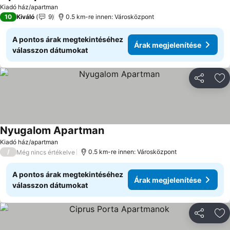
Árak megjelenítése
Kiadó ház/apartman
10
Kiváló
9
0.5 km-re innen: Városközpont
A pontos árak megtekintéséhez
Árak megjelenítése
válasszon dátumokat
Megosztá
Ho
Nyugalom Apartman
Árak megjelenítése
Kiadó ház/apartman
/
0.5 km-re innen: Városközpont
Még nincs értékelve
A pontos árak megtekintéséhez
Árak megjelenítése
válasszon dátumokat
Megosztá
Ho