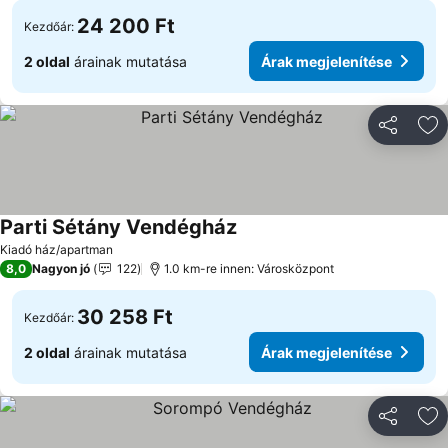
24 200 Ft
Kezdőár:
2 oldal
árainak mutatása
Árak megjelenítése
Megosztá
Ho
Parti Sétány Vendégház
Árak megjelenítése
Kiadó ház/apartman
8,0
Nagyon jó
122
1.0 km-re innen: Városközpont
30 258 Ft
Kezdőár:
2 oldal
árainak mutatása
Árak megjelenítése
Megosztá
Ho