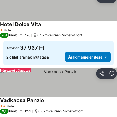
Megosztá
Ho
Hotel Dolce Vita
Árak megjelenítése
Hotel
1 Kategória
9,3
Kiváló
476
0.5 km-re innen: Városközpont
37 967 Ft
Kezdőár:
2 oldal
árainak mutatása
Árak megjelenítése
Népszerű választás
Megosztá
Ho
Vadkacsa Panzio
Árak megjelenítése
Hotel
2 Kategória
9,1
Kiváló
1271
0.6 km-re innen: Városközpont