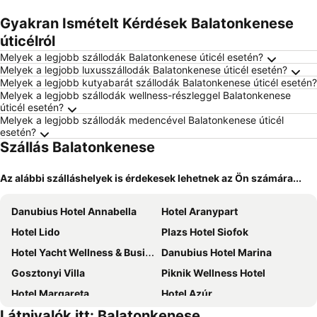
Gyakran Ismételt Kérdések Balatonkenese
úticélról
Melyek a legjobb szállodák Balatonkenese úticél esetén?
Melyek a legjobb luxusszállodák Balatonkenese úticél esetén?
Melyek a legjobb kutyabarát szállodák Balatonkenese úticél esetén?
Melyek a legjobb szállodák wellness-részleggel Balatonkenese
úticél esetén?
Melyek a legjobb szállodák medencével Balatonkenese úticél
esetén?
Szállás Balatonkenese
Az alábbi szálláshelyek is érdekesek lehetnek az Ön számára...
Danubius Hotel Annabella
Hotel Aranypart
Hotel Lido
Plazs Hotel Siofok
Hotel Yacht Wellness & Business
Danubius Hotel Marina
Gosztonyi Villa
Piknik Wellness Hotel
Hotel Margareta
Hotel Azúr
Látnivalók itt: Balatonkenese
Hotel Korona
Luxury Apartment Siofok