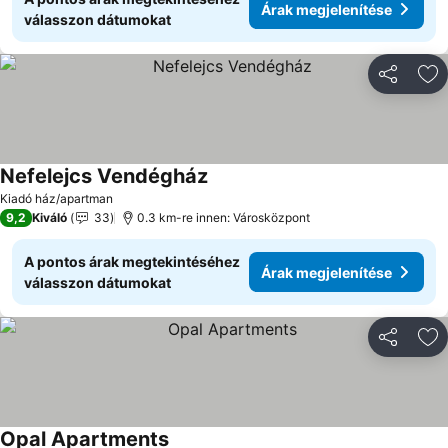
Árak megjelenítése
válasszon dátumokat
Megosztá
Ho
Nefelejcs Vendégház
Árak megjelenítése
Kiadó ház/apartman
9,2
Kiváló
33
0.3 km-re innen: Városközpont
A pontos árak megtekintéséhez
Árak megjelenítése
válasszon dátumokat
Megosztá
Ho
Opal Apartments