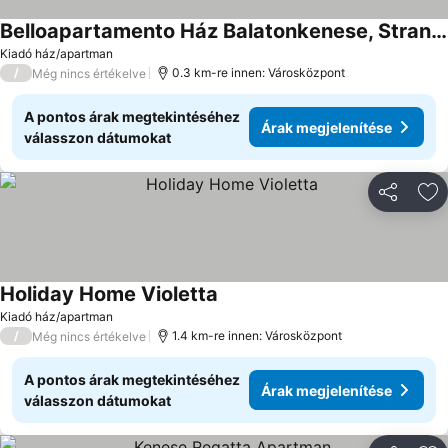
Belloapartamento Ház Balatonkenese, Strand 800m, Jakuzzi
Árak megjelenítése
Kiadó ház/apartman
/
0.3 km-re innen: Városközpont
Még nincs értékelve
A pontos árak megtekintéséhez
Árak megjelenítése
válasszon dátumokat
Megosztá
Ho
Holiday Home Violetta
Árak megjelenítése
Kiadó ház/apartman
/
1.4 km-re innen: Városközpont
Még nincs értékelve
A pontos árak megtekintéséhez
Árak megjelenítése
válasszon dátumokat