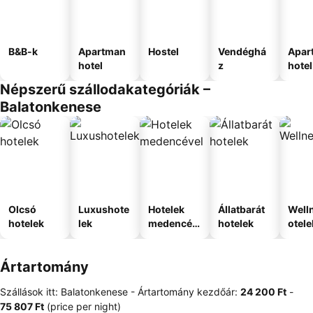
B&B-k
Apartman
Hostel
Vendéghá
Apar
hotel
z
hotel
Népszerű szállodakategóriák –
Balatonkenese
Olcsó
Luxushote
Hotelek
Állatbarát
Well
hotelek
lek
medencév
hotelek
otele
el
Ártartomány
Szállások itt: Balatonkenese -
Ártartomány
kezdőár:
‎24 200 Ft
-
‎75 807 Ft
(price per night)