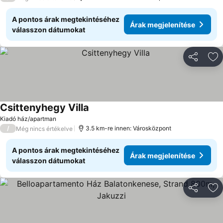
A pontos árak megtekintéséhez
Árak megjelenítése
válasszon dátumokat
Megosztá
Ho
Csittenyhegy Villa
Árak megjelenítése
Kiadó ház/apartman
/
3.5 km-re innen: Városközpont
Még nincs értékelve
A pontos árak megtekintéséhez
Árak megjelenítése
válasszon dátumokat
Megosztá
Ho