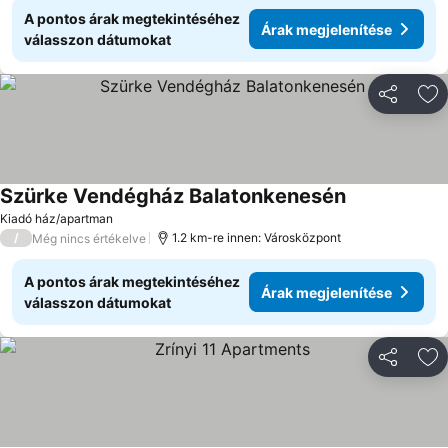
A pontos árak megtekintéséhez
Árak megjelenítése
válasszon dátumokat
Megosztá
Ho
Szürke Vendégház Balatonkenesén
Árak megjele
Kiadó ház/apartman
/
1.2 km-re innen: Városközpont
Még nincs értékelve
A pontos árak megtekintéséhez
Árak megjelenítése
válasszon dátumokat
Megosztá
Ho