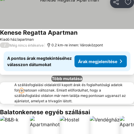
Megosztá
Ho
Kenese Regatta Apartman
Árak megjelenítése
Kiadó ház/apartman
/
0.2 km-re innen: Városközpont
Még nincs értékelve
A pontos árak megtekintéséhez
Árak megjelenítése
válasszon dátumokat
Több mutatása
A szállásfoglalási oldalaktól kapott árak és foglalhatósági adatok
folyamatosan változnak. Emiatt előfordulhat, hogy a
szállásfoglalási oldalon már nem találja meg pontosan ugyanazt az
ajánlatot, amelyet a trivagón látott.
Balatonkenese egyéb szállásai