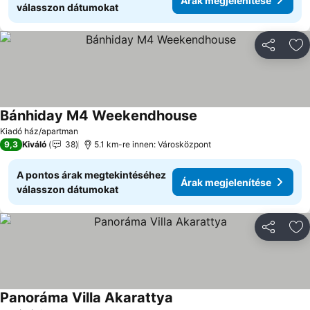
Árak megjelenítése
válasszon dátumokat
Megosztá
Ho
Bánhiday M4 Weekendhouse
Árak megjelenítése
Kiadó ház/apartman
9,3
Kiváló
38
5.1 km-re innen: Városközpont
A pontos árak megtekintéséhez
Árak megjelenítése
válasszon dátumokat
Megosztá
Ho
Panoráma Villa Akarattya
Árak megjelenítése