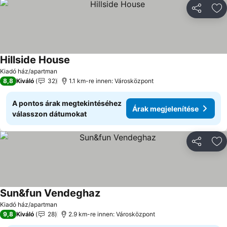
Megosztá
Ho
Hillside House
Árak megjelenítése
Kiadó ház/apartman
8,8
Kiváló
32
1.1 km-re innen: Városközpont
A pontos árak megtekintéséhez
Árak megjelenítése
válasszon dátumokat
Megosztá
Ho
Sun&fun Vendeghaz
Árak megjelenítése
Kiadó ház/apartman
9,8
Kiváló
28
2.9 km-re innen: Városközpont