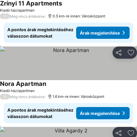
Zrínyi 11 Apartments
Árak megjelenítése
Kiadó ház/apartman
/
0.5 km-re innen: Városközpont
Még nincs értékelve
A pontos árak megtekintéséhez
Árak megjelenítése
válasszon dátumokat
Megosztá
Ho
Nora Apartman
Árak megjelenítése
Kiadó ház/apartman
/
1.6 km-re innen: Városközpont
Még nincs értékelve
A pontos árak megtekintéséhez
Árak megjelenítése
válasszon dátumokat
Megosztá
Ho