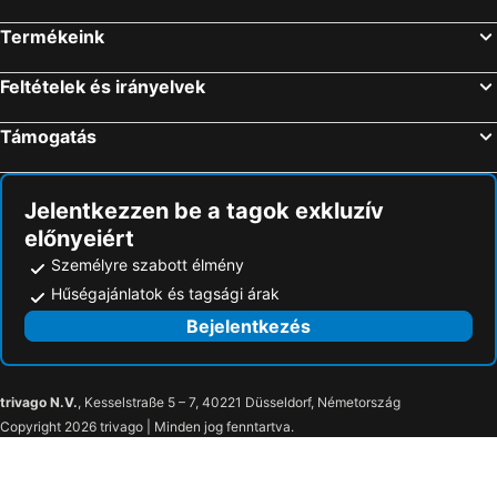
Zalakaros, Dél-Dunántúl Szállás
Gyula, Dél-Alföld Szállás
Apartman Bella Hotel
Alma Vendeghaz
Termékeink
Feltételek és irányelvek
Támogatás
Jelentkezzen be a tagok exkluzív
előnyeiért
Személyre szabott élmény
Hűségajánlatok és tagsági árak
Bejelentkezés
trivago N.V.
, Kesselstraße 5 – 7, 40221 Düsseldorf, Németország
Copyright 2026 trivago | Minden jog fenntartva.