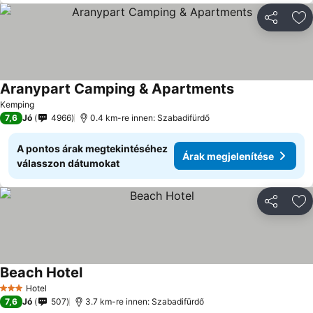
Megosztá
Ho
Aranypart Camping & Apartments
Kemping
7,6
Jó
4966
0.4 km-re innen: Szabadifürdő
A pontos árak megtekintéséhez
Árak megjelenítése
válasszon dátumokat
Megosztá
Ho
Beach Hotel
Hotel
3 Kategória
7,6
Jó
507
3.7 km-re innen: Szabadifürdő