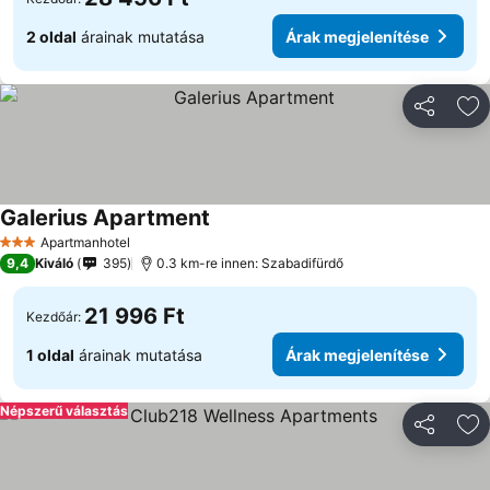
2 oldal
árainak mutatása
Árak megjelenítése
Megosztá
Ho
Galerius Apartment
Apartmanhotel
3 Kategória
9,4
Kiváló
395
0.3 km-re innen: Szabadifürdő
21 996 Ft
Kezdőár:
1 oldal
árainak mutatása
Árak megjelenítése
Népszerű választás
Megosztá
Ho