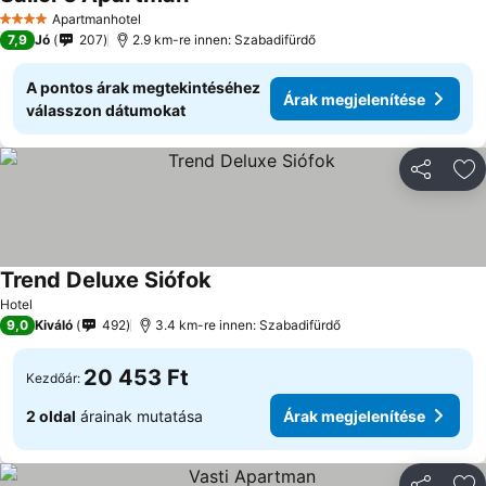
Apartmanhotel
4 Kategória
7,9
Jó
207
2.9 km-re innen: Szabadifürdő
A pontos árak megtekintéséhez
Árak megjelenítése
válasszon dátumokat
Megosztá
Ho
Trend Deluxe Siófok
Hotel
9,0
Kiváló
492
3.4 km-re innen: Szabadifürdő
20 453 Ft
Kezdőár:
2 oldal
árainak mutatása
Árak megjelenítése