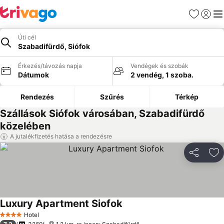
Kedvencek
Bejelen
Me
Úti cél
Szabadifürdő, Siófok
Érkezés/távozás napja
Vendégek és szobák
Dátumok
2 vendég, 1 szoba.
Rendezés
Szűrés
Térkép
Szállások Siófok városában, Szabadifürdő
közelében
A jutalékfizetés hatása a rendezésre
Megosztá
Ho
Luxury Apartment Siofok
Hotel
4 Kategória