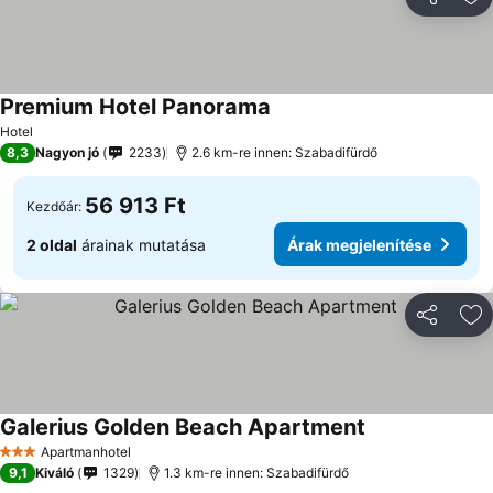
Megosztá
Ho
Premium Hotel Panorama
Hotel
8,3
Nagyon jó
2233
2.6 km-re innen: Szabadifürdő
56 913 Ft
Kezdőár:
2 oldal
árainak mutatása
Árak megjelenítése
Megosztá
Ho
Galerius Golden Beach Apartment
Apartmanhotel
3 Kategória
9,1
Kiváló
1329
1.3 km-re innen: Szabadifürdő