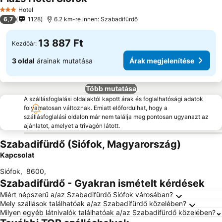
Hotel
3 Kategória
6,7
1128
6.2 km-re innen: Szabadifürdő
13 887 Ft
Kezdőár:
3 oldal
árainak mutatása
Árak megjelenítése
Több mutatása
A szállásfoglalási oldalaktól kapott árak és foglalhatósági adatok
folyamatosan változnak. Emiatt előfordulhat, hogy a
szállásfoglalási oldalon már nem találja meg pontosan ugyanazt az
ajánlatot, amelyet a trivagón látott.
Szabadifürdő (Siófok, Magyarország)
Kapcsolat
Siófok
,
8600
,
Szabadifürdő - Gyakran ismételt kérdések
Miért népszerű a/az Szabadifürdő Siófok városában?
Mely szállások találhatóak a/az Szabadifürdő közelében?
Milyen egyéb látnivalók találhatóak a/az Szabadifürdő közelében?