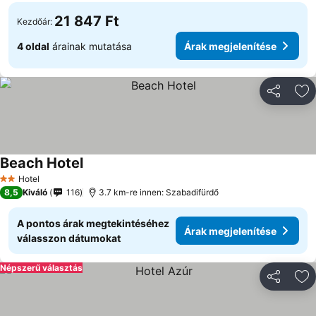
21 847 Ft
Kezdőár:
4 oldal
árainak mutatása
Árak megjelenítése
Megosztá
Ho
Beach Hotel
Hotel
2 Kategória
8,5
Kiváló
116
3.7 km-re innen: Szabadifürdő
A pontos árak megtekintéséhez
Árak megjelenítése
válasszon dátumokat
Népszerű választás
Megosztá
Ho