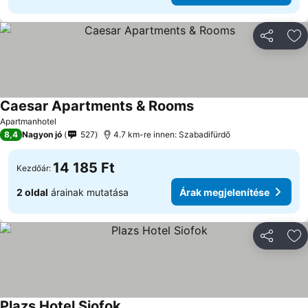
Megosztá
Ho
Caesar Apartments & Rooms
Apartmanhotel
8,4
Nagyon jó
527
4.7 km-re innen: Szabadifürdő
14 185 Ft
Kezdőár:
2 oldal
árainak mutatása
Árak megjelenítése
Megosztá
Ho
Plazs Hotel Siofok