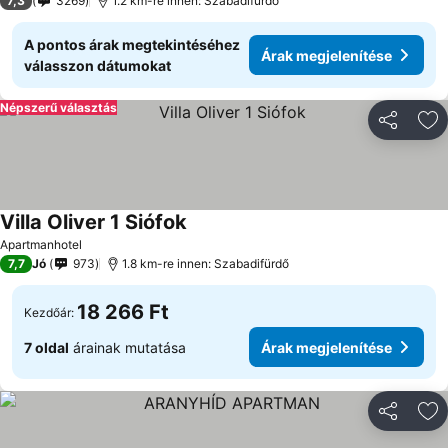
7,3
3269
1.2 km-re innen: Szabadifürdő
A pontos árak megtekintéséhez
Árak megjelenítése
válasszon dátumokat
Népszerű választás
Megosztá
Ho
Villa Oliver 1 Siófok
Apartmanhotel
7,7
Jó
973
1.8 km-re innen: Szabadifürdő
18 266 Ft
Kezdőár:
7 oldal
árainak mutatása
Árak megjelenítése
Megosztá
Ho