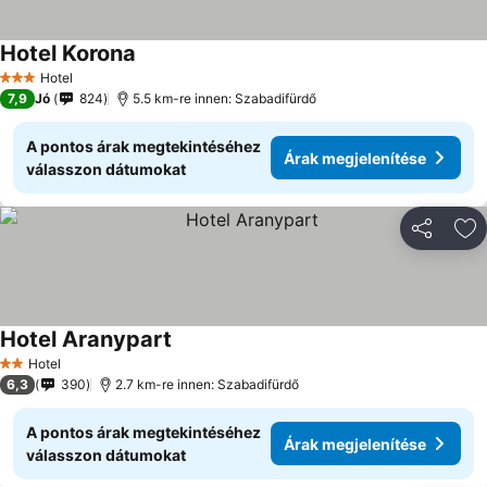
Hotel Korona
Hotel
3 Kategória
7,9
Jó
824
5.5 km-re innen: Szabadifürdő
A pontos árak megtekintéséhez
Árak megjelenítése
válasszon dátumokat
Megosztá
Ho
Hotel Aranypart
Hotel
2 Kategória
6,3
390
2.7 km-re innen: Szabadifürdő
A pontos árak megtekintéséhez
Árak megjelenítése
válasszon dátumokat