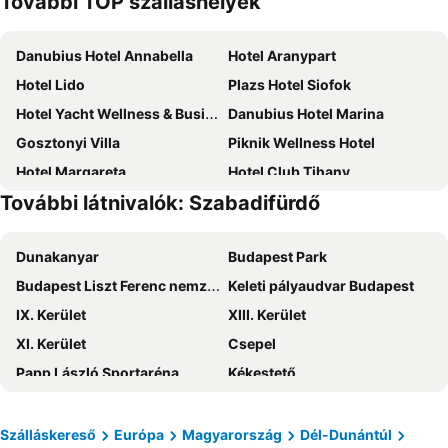
További TOP szálláshelyek
Danubius Hotel Annabella
Hotel Aranypart
Hotel Lido
Plazs Hotel Siofok
Hotel Yacht Wellness & Business
Danubius Hotel Marina
Gosztonyi Villa
Piknik Wellness Hotel
Hotel Margareta
Hotel Club Tihany
További látnivalók: Szabadifürdő
Hotel Azúr
Hotel Korona
Luxury Apartment Siofok
Hotel Familia
Dunakanyar
Budapest Park
CE Napfény Hotel
Hunguest Hotel Bál Resort
Budapest Liszt Ferenc nemzetközi repülőtér
Keleti pályaudvar Budapest
Krisztina Pension
Müller's 1
IX. Kerület
XIII. Kerület
Kenese Bay Garden Resort & Conference
Mövenpick Balaland Resort Lake Balaton
XI. Kerület
Csepel
Natura ex. Fortuna
Holiday Hotel Csopak
Papp László Sportaréna
Kékestető
Manuela Hotel
Anna Grand Hotel
Efott Fesztivál
III. Kerület
Akadémia Hotel
Vénusz Hotel
VII. Kerület
Népliget
Hotel Aranysas
Aura Hotel
Szálláskereső
Európa
Magyarország
Dél-Dunántúl