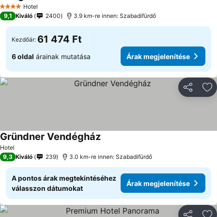
Hotel
4 Kategória
9,1
Kiváló
2400
3.9 km-re innen: Szabadifürdő
61 474 Ft
Kezdőár:
6 oldal
árainak mutatása
Árak megjelenítése
Megosztá
Ho
Gründner Vendégház
Hotel
9,3
Kiváló
239
3.0 km-re innen: Szabadifürdő
A pontos árak megtekintéséhez
Árak megjelenítése
válasszon dátumokat