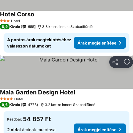
Hotel Corso
Hotel
3 Kategória
8,9
Kiváló
655
3.8 km-re innen: Szabadifürdő
A pontos árak megtekintéséhez
Árak megjelenítése
válasszon dátumokat
Megosztá
Ho
Mala Garden Design Hotel
Hotel
4 Kategória
9,6
Kiváló
4773
3.2 km-re innen: Szabadifürdő
54 857 Ft
Kezdőár:
2 oldal
árainak mutatása
Árak megjelenítése