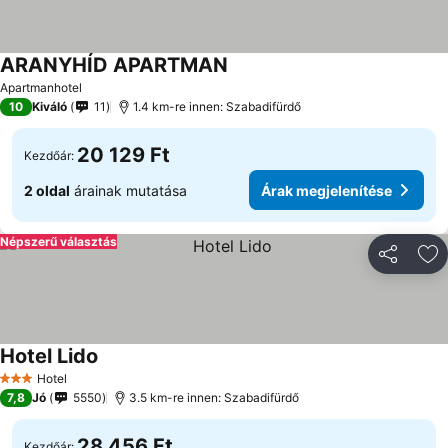
ARANYHÍD APARTMAN
Apartmanhotel
10
Kiváló
11
1.4 km-re innen: Szabadifürdő
20 129 Ft
Kezdőár:
2 oldal
árainak mutatása
Árak megjelenítése
Népszerű választás
Megosztá
Ho
Hotel Lido
Hotel
3 Kategória
7,8
Jó
5550
3.5 km-re innen: Szabadifürdő
28 456 Ft
Kezdőár: