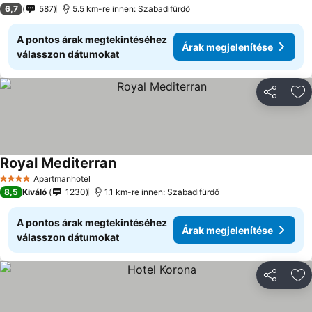
6,7
587
5.5 km-re innen: Szabadifürdő
A pontos árak megtekintéséhez
Árak megjelenítése
válasszon dátumokat
Megosztá
Ho
Royal Mediterran
Apartmanhotel
4 Kategória
8,5
Kiváló
1230
1.1 km-re innen: Szabadifürdő
A pontos árak megtekintéséhez
Árak megjelenítése
válasszon dátumokat
Megosztá
Ho