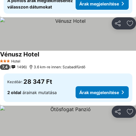
A pontos árak megtekintéséhez
Árak megjelenítése
válasszon dátumokat
Megosztá
Ho
Vénusz Hotel
Hotel
3 Kategória
7,4
1496
3.6 km-re innen: Szabadifürdő
28 347 Ft
Kezdőár:
2 oldal
árainak mutatása
Árak megjelenítése
Megosztá
Ho