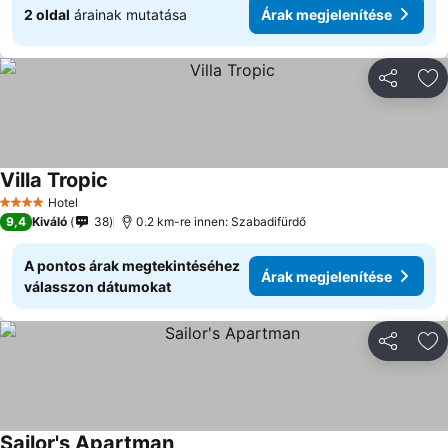
2 oldal
árainak mutatása
Árak megjelenítése
Megosztá
Ho
Villa Tropic
Hotel
4 Kategória
9,4
Kiváló
38
0.2 km-re innen: Szabadifürdő
A pontos árak megtekintéséhez
Árak megjelenítése
válasszon dátumokat
Megosztá
Ho
Sailor's Apartman