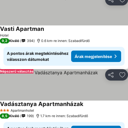
Megosztá
Ho
Vasti Apartman
Hotel
9,2
Kiváló
394
0.6 km-re innen: Szabadifürdő
A pontos árak megtekintéséhez
Árak megjelenítése
válasszon dátumokat
Népszerű választás
Megosztá
Ho
Vadásztanya Apartmanházak
Apartmanhotel
3 Kategória
8,5
Kiváló
199
1.7 km-re innen: Szabadifürdő