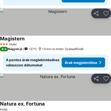
Megosztá
Ho
Magistern
Hotel
3 Kategória
8,0
Nagyon jó
1271
1.5 km-re innen: Szabadifürdő
A pontos árak megtekintéséhez
Árak megjelenítése
válasszon dátumokat
Megosztá
Ho
Natura ex. Fortuna
Hotel