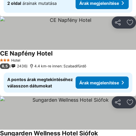
2 oldal
árainak mutatása
Árak megjelenítése
Megosztá
Ho
CE Napfény Hotel
Hotel
3 Kategória
6,5
2436
4.4 km-re innen: Szabadifürdő
A pontos árak megtekintéséhez
Árak megjelenítése
válasszon dátumokat
Megosztá
Ho
Sungarden Wellness Hotel Siófok