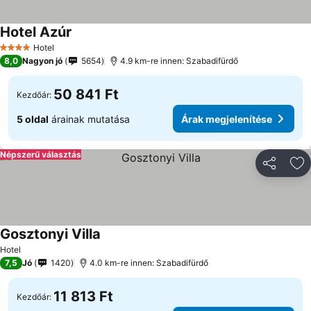
Hotel Azúr
Hotel
4 Kategória
8,0
Nagyon jó
5654
4.9 km-re innen: Szabadifürdő
50 841 Ft
Kezdőár:
5 oldal
árainak mutatása
Árak megjelenítése
Népszerű választás
Megosztá
Ho
Gosztonyi Villa
Hotel
7,5
Jó
1420
4.0 km-re innen: Szabadifürdő
11 813 Ft
Kezdőár: