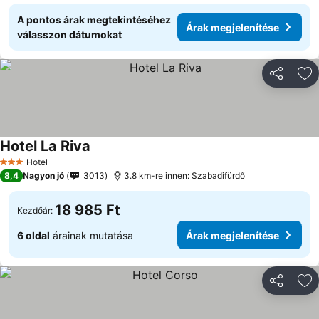
A pontos árak megtekintéséhez
Árak megjelenítése
válasszon dátumokat
Megosztá
Ho
Hotel La Riva
Hotel
3 Kategória
8,4
Nagyon jó
3013
3.8 km-re innen: Szabadifürdő
18 985 Ft
Kezdőár:
6 oldal
árainak mutatása
Árak megjelenítése
Megosztá
Ho