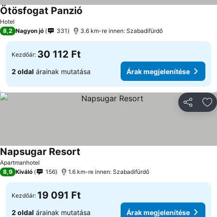
Ötösfogat Panzió
Hotel
8,2
Nagyon jó
331
3.6 km-re innen: Szabadifürdő
30 112 Ft
Kezdőár:
2 oldal
árainak mutatása
Árak megjelenítése
Megosztá
Ho
Napsugar Resort
Apartmanhotel
8,9
Kiváló
156
1.6 km-re innen: Szabadifürdő
19 091 Ft
Kezdőár:
2 oldal
árainak mutatása
Árak megjelenítése