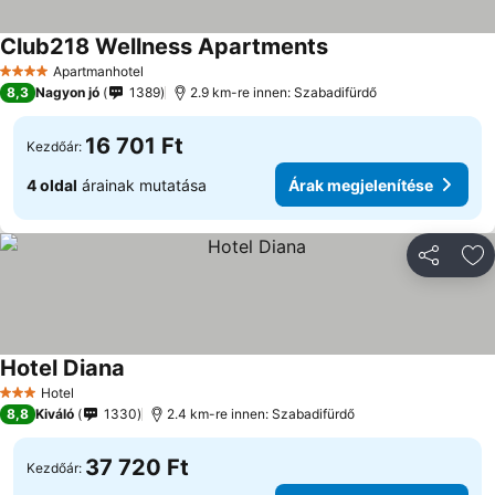
Club218 Wellness Apartments
Apartmanhotel
4 Kategória
8,3
Nagyon jó
1389
2.9 km-re innen: Szabadifürdő
16 701 Ft
Kezdőár:
4 oldal
árainak mutatása
Árak megjelenítése
Megosztá
Ho
Hotel Diana
Hotel
3 Kategória
8,8
Kiváló
1330
2.4 km-re innen: Szabadifürdő
37 720 Ft
Kezdőár: