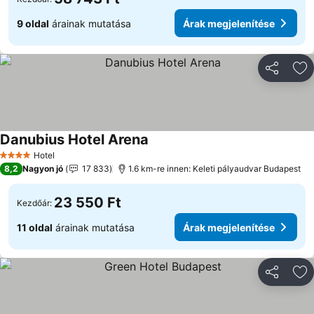
9 oldal
árainak mutatása
Árak megjelenítése
Megosztá
Ho
Danubius Hotel Arena
Hotel
4 Kategória
8,2
Nagyon jó
17 833
1.6 km-re innen: Keleti pályaudvar Budapest
23 550 Ft
Kezdőár:
11 oldal
árainak mutatása
Árak megjelenítése
Megosztá
Ho