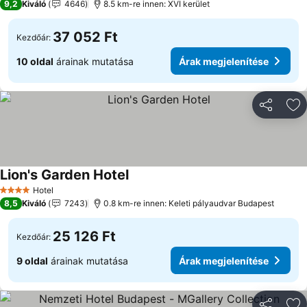
9,2
Kiváló
4646
8.5 km-re innen: XVI kerület
37 052 Ft
Kezdőár:
10 oldal
árainak mutatása
Árak megjelenítése
Megosztá
Ho
Lion's Garden Hotel
Hotel
4 Kategória
8,5
Kiváló
7243
0.8 km-re innen: Keleti pályaudvar Budapest
25 126 Ft
Kezdőár:
9 oldal
árainak mutatása
Árak megjelenítése