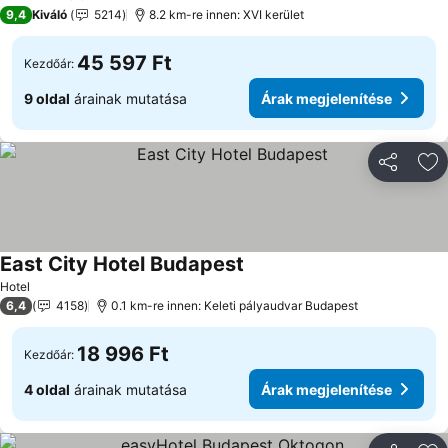
5 Kategória
9,4
Kiváló
5214
8.2 km-re innen: XVI kerület
45 597 Ft
Kezdőár:
9 oldal
árainak mutatása
Árak megjelenítése
Megosztá
Ho
East City Hotel Budapest
Hotel
6,4
4158
0.1 km-re innen: Keleti pályaudvar Budapest
18 996 Ft
Kezdőár:
4 oldal
árainak mutatása
Árak megjelenítése