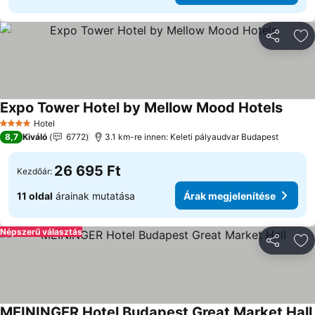
Megosztá
Ho
Expo Tower Hotel by Mellow Mood Hotels
Hotel
4 Kategória
8,7
Kiváló
6772
3.1 km-re innen: Keleti pályaudvar Budapest
26 695 Ft
Kezdőár:
11 oldal
árainak mutatása
Árak megjelenítése
Népszerű választás
Megosztá
Ho
MEININGER Hotel Budapest Great Market Hall