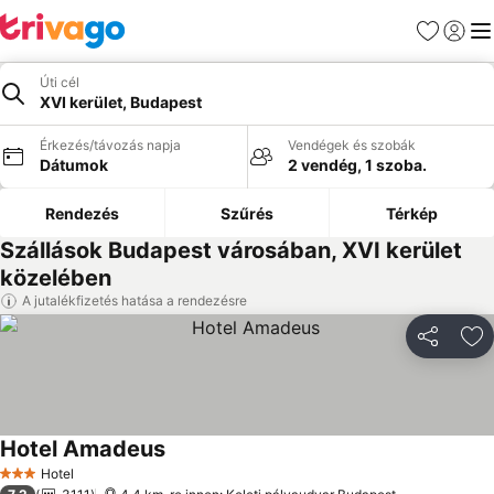
Kedvencek
Bejelen
Me
Úti cél
XVI kerület, Budapest
Érkezés/távozás napja
Vendégek és szobák
Dátumok
2 vendég, 1 szoba.
Rendezés
Szűrés
Térkép
Szállások Budapest városában, XVI kerület
közelében
A jutalékfizetés hatása a rendezésre
Megosztá
Ho
Hotel Amadeus
Hotel
3 Kategória