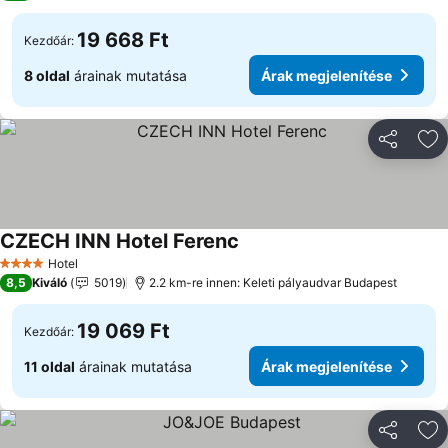
19 668 Ft
Kezdőár:
8 oldal
árainak mutatása
Árak megjelenítése
Megosztá
Ho
CZECH INN Hotel Ferenc
Hotel
4 Kategória
8,5
Kiváló
5019
2.2 km-re innen: Keleti pályaudvar Budapest
19 069 Ft
Kezdőár:
11 oldal
árainak mutatása
Árak megjelenítése
Megosztá
Ho