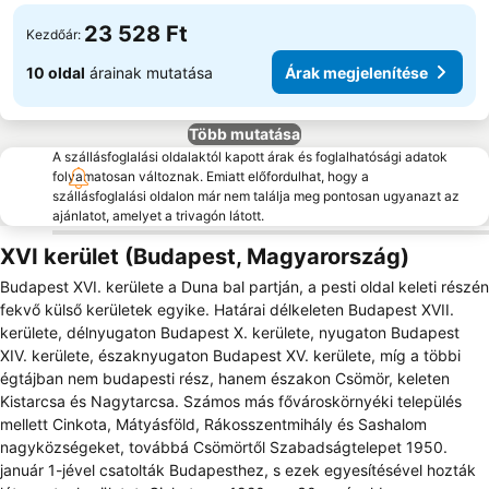
23 528 Ft
Kezdőár:
10 oldal
árainak mutatása
Árak megjelenítése
Több mutatása
A szállásfoglalási oldalaktól kapott árak és foglalhatósági adatok
folyamatosan változnak. Emiatt előfordulhat, hogy a
szállásfoglalási oldalon már nem találja meg pontosan ugyanazt az
ajánlatot, amelyet a trivagón látott.
XVI kerület (Budapest, Magyarország)
Budapest XVI. kerülete a Duna bal partján, a pesti oldal keleti részén
fekvő külső kerületek egyike. Határai délkeleten Budapest XVII.
kerülete, délnyugaton Budapest X. kerülete, nyugaton Budapest
XIV. kerülete, északnyugaton Budapest XV. kerülete, míg a többi
égtájban nem budapesti rész, hanem északon Csömör, keleten
Kistarcsa és Nagytarcsa. Számos más fővároskörnyéki település
mellett Cinkota, Mátyásföld, Rákosszentmihály és Sashalom
nagyközségeket, továbbá Csömörtől Szabadságtelepet 1950.
január 1-jével csatolták Budapesthez, s ezek egyesítésével hozták