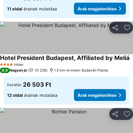
11 oldal
árainak mutatása
Árak megjelenítése
Megosztá
Ho
Hotel President Budapest, Affiliated by Meliá
Hotel
4 Kategória
8,0
Nagyon jó
10 226
1.3 km-re innen: Budavári Palota
26 503 Ft
Kezdőár:
12 oldal
árainak mutatása
Árak megjelenítése
Megosztá
Ho