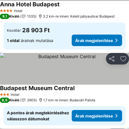
Anna Hotel Budapest
Hotel
4 Kategória
9,1
Kiváló
1535
3.2 km-re innen: Keleti pályaudvar Budapest
28 903 Ft
Kezdőár:
1 oldal
árainak mutatása
Árak megjelenítése
Megosztá
Ho
Budapest Museum Central
Hotel
3 Kategória
8,5
Kiváló
2905
1.7 km-re innen: Budavári Palota
A pontos árak megtekintéséhez
Árak megjelenítése
válasszon dátumokat