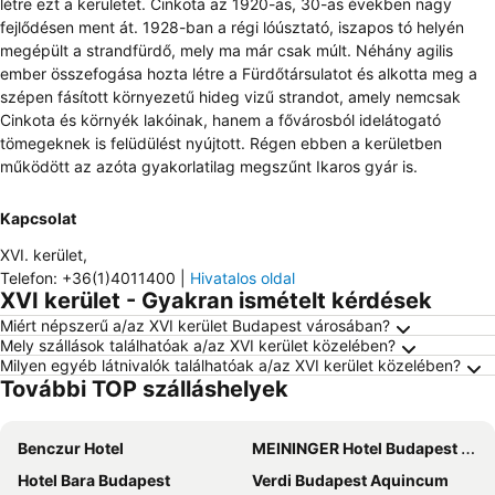
létre ezt a kerületet. Cinkota az 1920-as, 30-as években nagy
fejlődésen ment át. 1928-ban a régi lóúsztató, iszapos tó helyén
megépült a strandfürdő, mely ma már csak múlt. Néhány agilis
ember összefogása hozta létre a Fürdőtársulatot és alkotta meg a
szépen fásított környezetű hideg vizű strandot, amely nemcsak
Cinkota és környék lakóinak, hanem a fővárosból idelátogató
tömegeknek is felüdülést nyújtott. Régen ebben a kerületben
működött az azóta gyakorlatilag megszűnt Ikaros gyár is.
Kapcsolat
XVI. kerület
,
Telefon
:
+36(1)4011400
|
Hivatalos oldal
XVI kerület - Gyakran ismételt kérdések
Miért népszerű a/az XVI kerület Budapest városában?
Mely szállások találhatóak a/az XVI kerület közelében?
Milyen egyéb látnivalók találhatóak a/az XVI kerület közelében?
További TOP szálláshelyek
Benczur Hotel
MEININGER Hotel Budapest Great Market Hall
Hotel Bara Budapest
Verdi Budapest Aquincum