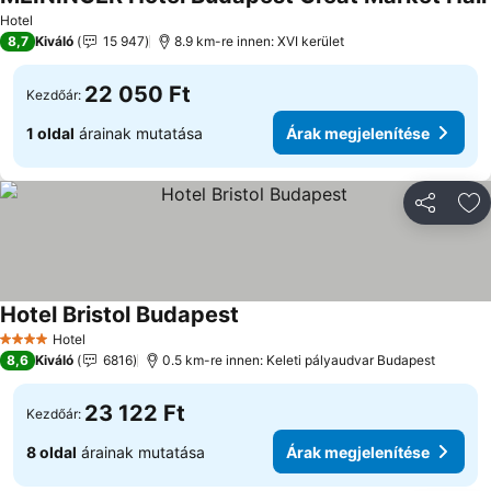
Hotel
8,7
Kiváló
15 947
8.9 km-re innen: XVI kerület
22 050 Ft
Kezdőár:
1 oldal
árainak mutatása
Árak megjelenítése
Megosztá
Ho
Hotel Bristol Budapest
Hotel
4 Kategória
8,6
Kiváló
6816
0.5 km-re innen: Keleti pályaudvar Budapest
23 122 Ft
Kezdőár:
8 oldal
árainak mutatása
Árak megjelenítése