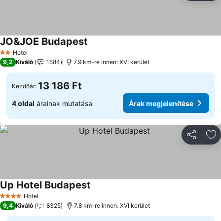
JO&JOE Budapest
Hotel
2 Kategória
9,2
Kiváló
1584
7.9 km-re innen: XVI kerület
13 186 Ft
Kezdőár:
4 oldal
árainak mutatása
Árak megjelenítése
Megosztá
Ho
Up Hotel Budapest
Hotel
4 Kategória
9,4
Kiváló
8325
7.8 km-re innen: XVI kerület