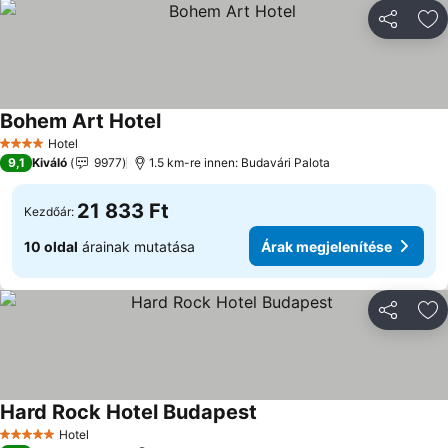
Megosztá
Ho
Bohem Art Hotel
Hotel
4 Kategória
9,1
Kiváló
9977
1.5 km-re innen: Budavári Palota
21 833 Ft
Kezdőár:
10 oldal
árainak mutatása
Árak megjelenítése
Megosztá
Ho
Hard Rock Hotel Budapest
Hotel
5 Kategória