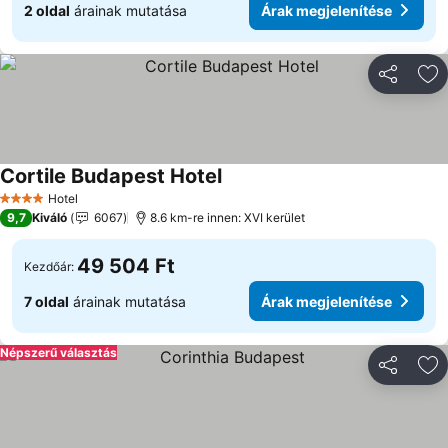
2 oldal
árainak mutatása
Árak megjelenítése
Megosztá
Ho
Cortile Budapest Hotel
Hotel
4 Kategória
9,7
Kiváló
6067
8.6 km-re innen: XVI kerület
49 504 Ft
Kezdőár:
7 oldal
árainak mutatása
Árak megjelenítése
Népszerű választás
Megosztá
Ho