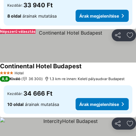
33 940 Ft
Kezdőár:
8 oldal
árainak mutatása
Árak megjelenítése
Népszerű választás
Megosztá
Ho
Continental Hotel Budapest
Hotel
4 Kategória
8,8
Kiváló
36 300
1.3 km-re innen: Keleti pályaudvar Budapest
34 666 Ft
Kezdőár:
10 oldal
árainak mutatása
Árak megjelenítése
Megosztá
Ho