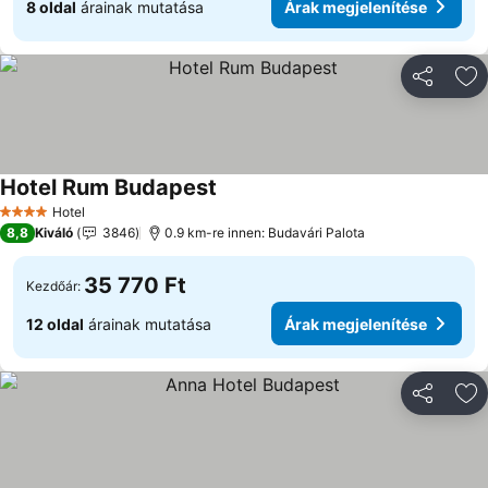
8 oldal
árainak mutatása
Árak megjelenítése
Megosztá
Ho
Hotel Rum Budapest
Hotel
4 Kategória
8,8
Kiváló
3846
0.9 km-re innen: Budavári Palota
35 770 Ft
Kezdőár:
12 oldal
árainak mutatása
Árak megjelenítése
Megosztá
Ho