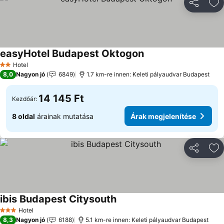
Megosztá
Ho
easyHotel Budapest Oktogon
Hotel
2 Kategória
8,0
Nagyon jó
6849
1.7 km-re innen: Keleti pályaudvar Budapest
14 145 Ft
Kezdőár:
8 oldal
árainak mutatása
Árak megjelenítése
Megosztá
Ho
ibis Budapest Citysouth
Hotel
3 Kategória
8,3
Nagyon jó
6188
5.1 km-re innen: Keleti pályaudvar Budapest