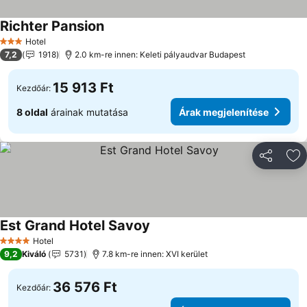
Richter Pansion
Hotel
3 Kategória
7,2
1918
2.0 km-re innen: Keleti pályaudvar Budapest
15 913 Ft
Kezdőár:
8 oldal
árainak mutatása
Árak megjelenítése
Megosztá
Ho
Est Grand Hotel Savoy
Hotel
4 Kategória
9,2
Kiváló
5731
7.8 km-re innen: XVI kerület
36 576 Ft
Kezdőár: