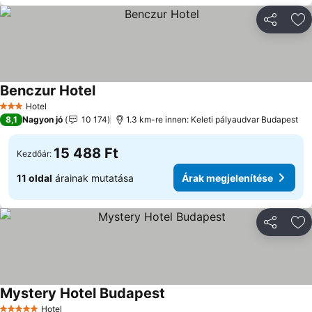
Megosztá
Ho
Benczur Hotel
Hotel
3 Kategória
8,1
Nagyon jó
10 174
1.3 km-re innen: Keleti pályaudvar Budapest
15 488 Ft
Kezdőár:
11 oldal
árainak mutatása
Árak megjelenítése
Megosztá
Ho
Mystery Hotel Budapest
Hotel