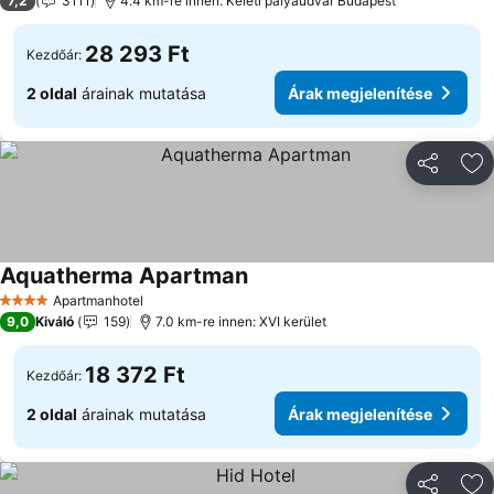
7,2
3111
4.4 km-re innen: Keleti pályaudvar Budapest
28 293 Ft
Kezdőár:
2 oldal
árainak mutatása
Árak megjelenítése
Megosztá
Ho
Aquatherma Apartman
Apartmanhotel
4 Kategória
9,0
Kiváló
159
7.0 km-re innen: XVI kerület
18 372 Ft
Kezdőár:
2 oldal
árainak mutatása
Árak megjelenítése