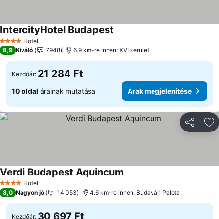
IntercityHotel Budapest
Hotel
4 Kategória
8,9
Kiváló
7948
6.9 km-re innen: XVI kerület
21 284 Ft
Kezdőár:
10 oldal
árainak mutatása
Árak megjelenítése
Megosztá
Ho
Verdi Budapest Aquincum
Hotel
4 Kategória
8,0
Nagyon jó
14 053
4.6 km-re innen: Budavári Palota
30 697 Ft
Kezdőár: