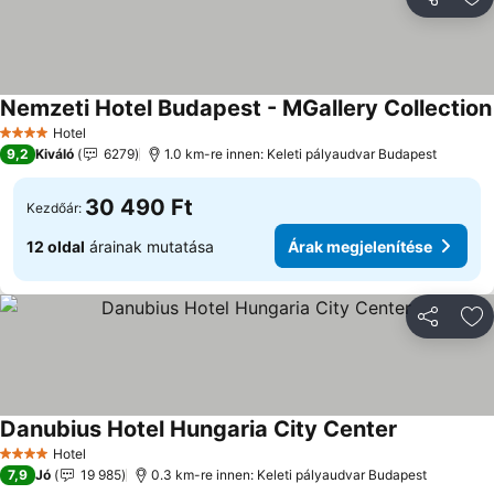
Megosztá
Ho
Nemzeti Hotel Budapest - MGallery Collection
Hotel
4 Kategória
9,2
Kiváló
6279
1.0 km-re innen: Keleti pályaudvar Budapest
30 490 Ft
Kezdőár:
12 oldal
árainak mutatása
Árak megjelenítése
Megosztá
Ho
Danubius Hotel Hungaria City Center
Hotel
4 Kategória
7,9
Jó
19 985
0.3 km-re innen: Keleti pályaudvar Budapest