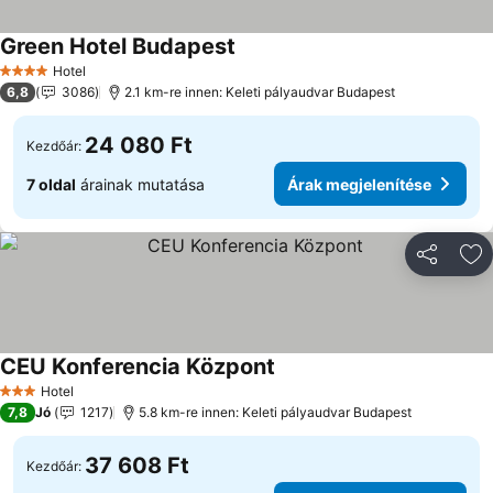
Green Hotel Budapest
Hotel
4 Kategória
6,8
3086
2.1 km-re innen: Keleti pályaudvar Budapest
24 080 Ft
Kezdőár:
7 oldal
árainak mutatása
Árak megjelenítése
Megosztá
Ho
CEU Konferencia Központ
Hotel
3 Kategória
7,8
Jó
1217
5.8 km-re innen: Keleti pályaudvar Budapest
37 608 Ft
Kezdőár: