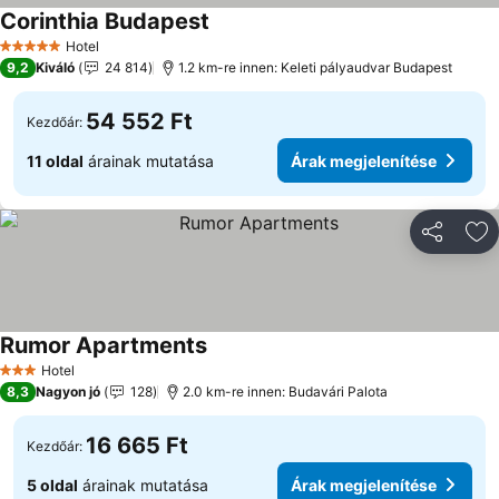
Corinthia Budapest
Hotel
5 Kategória
9,2
Kiváló
24 814
1.2 km-re innen: Keleti pályaudvar Budapest
54 552 Ft
Kezdőár:
11 oldal
árainak mutatása
Árak megjelenítése
Megosztá
Ho
Rumor Apartments
Hotel
3 Kategória
8,3
Nagyon jó
128
2.0 km-re innen: Budavári Palota
16 665 Ft
Kezdőár:
5 oldal
árainak mutatása
Árak megjelenítése