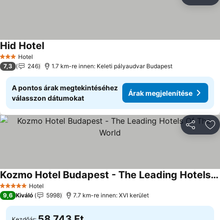
Megosztá
Ho
Hid Hotel
Hotel
3 Kategória
7,3
246
1.7 km-re innen: Keleti pályaudvar Budapest
A pontos árak megtekintéséhez
Árak megjelenítése
válasszon dátumokat
Megosztá
Ho
Kozmo Hotel Budapest - The Leading Hotels Of The World
Hotel
5 Kategória
9,6
Kiváló
5998
7.7 km-re innen: XVI kerület
58 743 Ft
Kezdőár: