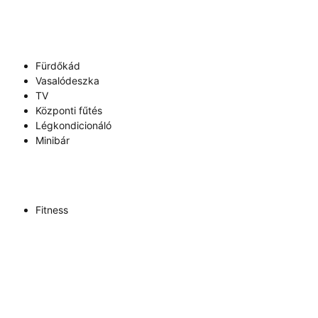
Fürdőkád
Vasalódeszka
TV
Központi fűtés
Légkondicionáló
Minibár
Fitness