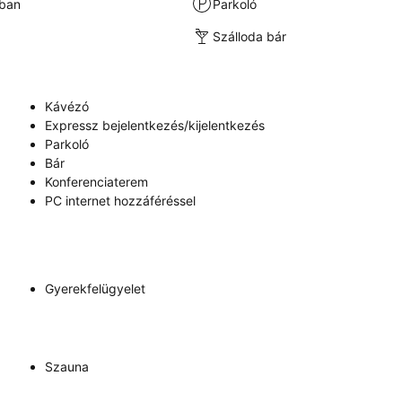
kban
Parkoló
Szálloda bár
Kávézó
Expressz bejelentkezés/kijelentkezés
Parkoló
Bár
Konferenciaterem
PC internet hozzáféréssel
Gyerekfelügyelet
Szauna