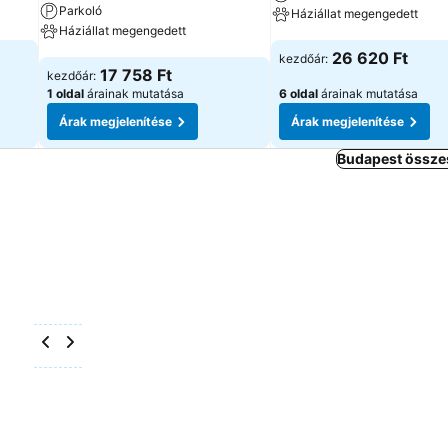
Parkoló
Háziállat megengedett
Háziállat megengedett
Árak megjelenítése
26 620 Ft
kezdőár:
Árak megjelenítése
17 758 Ft
kezdőár:
1 oldal
árainak mutatása
6 oldal
árainak mutatása
Árak megjelenítése
Árak megjelenítése
Budapest összes