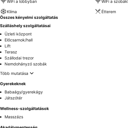
WiFi a lobbyban
WiFi a szobá
Klíma
Étterem
Összes kényelmi szolgáltatás
Szálláshely szolgáltatásai
Üzleti központ
Előcsarnok/hall
Lift
Terasz
Szállodai trezor
Nemdohányzó szobák
Több mutatása
Gyerekeknek
Babaágy/gyerekágy
Játszótér
Wellness-szolgáltatások
Masszázs
Akadálymentesség