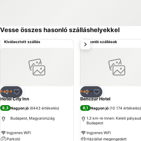
Vesse összes hasonló szálláshelyekkel
Kiválasztott szállás
Hasonló szállások
következő
Hozzáadás a kedvencekhez
Hozzáadás a kedve
Hotel
Hotel
4 Kategória
3 Kategória
Megosztás
Megosztás
Hotel City Inn
Benczur Hotel
8,3
8,1
Nagyon jó
(
6443 értékelés
)
Nagyon jó
(
10 174 értékelés
)
Budapest, Magyarország
1.3 km-re innen: Keleti pályau
Budapest
Ingyenes WiFi
Ingyenes WiFi
Parkoló
Háziállat megengedett