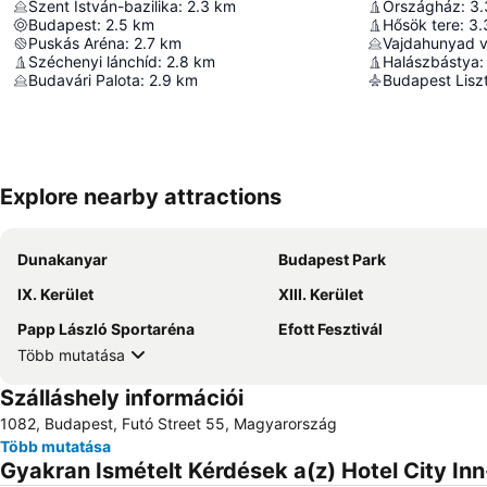
Szent István-bazilika
:
2.3
km
Országház
:
3.
Budapest
:
2.5
km
Hősök tere
:
3.
Puskás Aréna
:
2.7
km
Vajdahunyad v
Széchenyi lánchíd
:
2.8
km
Halászbástya
:
Budavári Palota
:
2.9
km
Explore nearby attractions
Dunakanyar
Budapest Park
IX. Kerület
XIII. Kerület
Papp László Sportaréna
Efott Fesztivál
Több mutatása
Szálláshely információi
1082, Budapest, Futó Street 55, Magyarország
Több mutatása
Gyakran Ismételt Kérdések a(z) Hotel City Inn