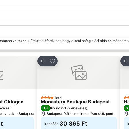
matosan változnak. Emiatt előfordulhat, hogy a szállásfoglalási oldalon már nem t
edvencekhez
Hozzáadás a kedvencekhez
Megosztás
Me
Hotel
4 Kategória
4 
st Oktogon
Monastery Boutique Budapest
Ho
9,2
8
ékelés
)
Kiváló
(
3189 értékelés
)
i pályaudvar Budapest
Budapest, 0.9 km-re innen: Városközpont
t
30 865 Ft
kezdőár: