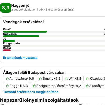
Nagyon jó
8,3
a vezető oldalakon írt 6443 értékelés
alapján
Vendégek értékelései
Kiváló
Nagyon jó
Jó
Elfogadható
Rossz
Értékelések mutatása
Átlagon felüli Budapest városában
Atmoszféra
•
9,6
Élmény
•
9,2
Wifi
•
8,8
Kiszolgál
Reggeli
•
8,3
Szolgáltatás/létesítmény
•
8,2
Akadályme
További értékelések megjelenítése
Népszerű kényelmi szolgáltatások