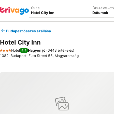
Úti cél
Érkezés/távoz
Dátumok
Budapest összes szállása
Hotel City Inn
Hotel
Nagyon jó
(
6443 értékelés
)
8,3
4 Kategória
1082, Budapest, Futó Street 55, Magyarország