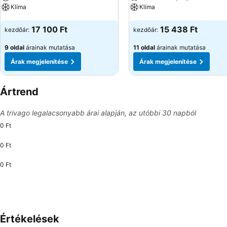
Klíma
Klíma
Árak megjelenítése
Árak megjelenítése
17 100 Ft
15 438 Ft
kezdőár:
kezdőár:
9 oldal
árainak mutatása
11 oldal
árainak mutatása
Árak megjelenítése
Árak megjelenítése
Ártrend
A trivago legalacsonyabb árai alapján, az utóbbi 30 napból
0 Ft
0 Ft
0 Ft
Értékelések