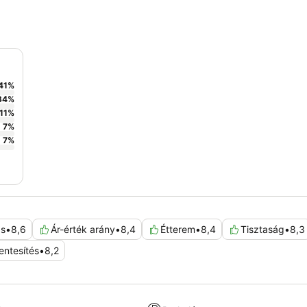
41
%
34
%
11
%
7
%
7
%
ás
•
8,6
Ár-érték arány
•
8,4
Étterem
•
8,4
Tisztaság
•
8,3
ntesítés
•
8,2