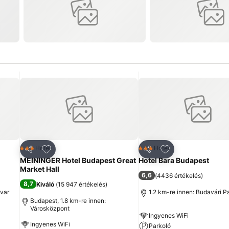
ncekhez
Hozzáadás a kedvencekhez
Hozzáadás a ked
Hotel
Hotel
3 Kategória
3 Kategória
Megosztás
Megosztás
MEININGER Hotel Budapest Great
Hotel Bara Budapest
Market Hall
6,6
(
4436 értékelés
)
8,7
Kiváló
(
15 947 értékelés
)
dvar
1.2 km-re innen: Budavári P
Budapest, 1.8 km-re innen:
Városközpont
Ingyenes WiFi
Ingyenes WiFi
Parkoló