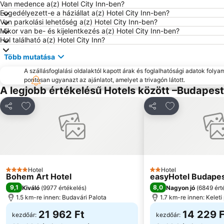
Van medence a(z) Hotel City Inn-ben?
Engedélyezett-e a háziállat a(z) Hotel City Inn-ben?
Van parkolási lehetőség a(z) Hotel City Inn-ben?
Mikor van be- és kijelentkezés a(z) Hotel City Inn-ben?
Hol található a(z) Hotel City Inn?
Több mutatása
A szállásfoglalási oldalaktól kapott árak és foglalhatósági adatok folya
pontosan ugyanazt az ajánlatot, amelyet a trivagón látott.
A legjobb értékelésű Hotels között –Budapest
Hozzáadás a kedvencekhez
Hozzáadás a k
Megosztás
Megosztás
Hotel
Hotel
4 Kategória
2 Kategória
Bohem Art Hotel
easyHotel Budape
9,1
8,0
Kiváló
(
9977 értékelés
)
Nagyon jó
(
6849 ért
1.5 km-re innen: Budavári Palota
1.7 km-re innen: Kelet
21 962 Ft
14 229 F
kezdőár:
kezdőár: