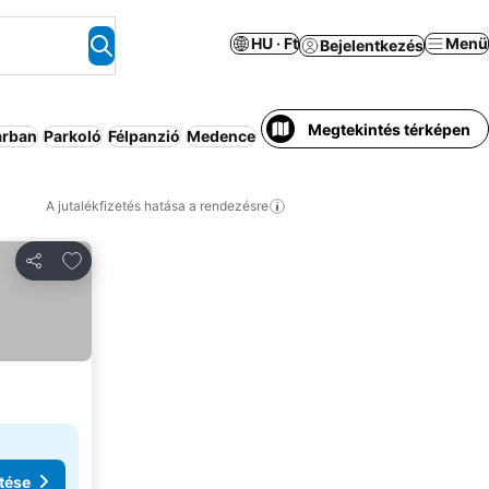
HU · Ft
Menü
Bejelentkezés
Megtekintés térképen
árban
Parkoló
Félpanzió
Medence
Apartmanhotel
Üdülő
Háziáll
A jutalékfizetés hatása a rendezésre
Hozzáadás a kedvencekhez
Megosztás
tése