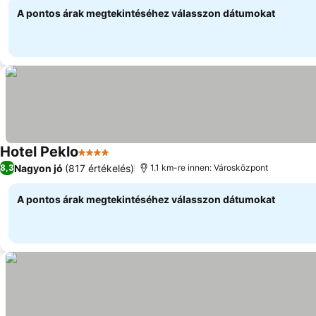
A pontos árak megtekintéséhez válasszon dátumokat
Hotel Peklo
4 Kategória
Árak megjelenítése
Nagyon jó
(817 értékelés)
8,3
1.1 km-re innen: Városközpont
A pontos árak megtekintéséhez válasszon dátumokat