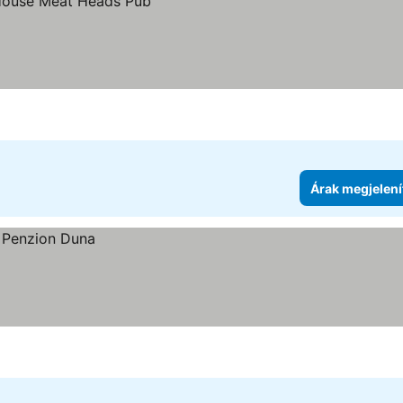
e
Árak megjelení