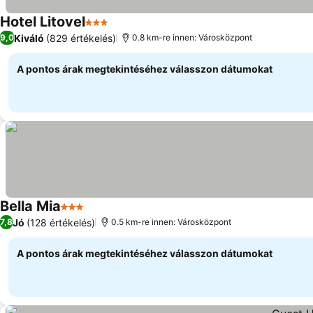
Hotel Litovel
3 Kategória
Árak megjelenítése
Kiváló
(829 értékelés)
9,0
0.8 km-re innen: Városközpont
A pontos árak megtekintéséhez válasszon dátumokat
Bella Mia
3 Kategória
Árak megjelenítése
Jó
(128 értékelés)
7,8
0.5 km-re innen: Városközpont
A pontos árak megtekintéséhez válasszon dátumokat