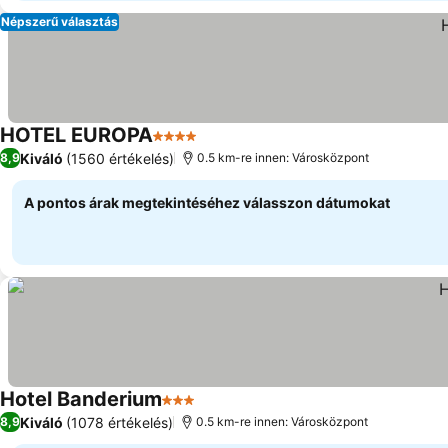
Népszerű választás
HOTEL EUROPA
4 Kategória
Árak megjelenítése
Kiváló
(1560 értékelés)
8,9
0.5 km-re innen: Városközpont
A pontos árak megtekintéséhez válasszon dátumokat
Hotel Banderium
3 Kategória
Árak megjelenítése
Kiváló
(1078 értékelés)
8,9
0.5 km-re innen: Városközpont