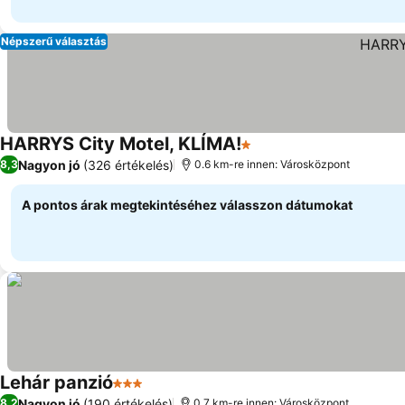
Népszerű választás
HARRYS City Motel, KLÍMA!
1 Kategória
Árak megjelenítése
Nagyon jó
(326 értékelés)
8,3
0.6 km-re innen: Városközpont
A pontos árak megtekintéséhez válasszon dátumokat
Lehár panzió
3 Kategória
Árak megjelenítése
Nagyon jó
(190 értékelés)
8,2
0.7 km-re innen: Városközpont