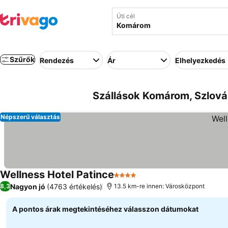
Úti cél
Szűrők
Rendezés
Ár
Elhelyezkedés
Szállások Komárom, Szlovák
Népszerű választás
Wellness Hotel Patince
4 Kategória
Árak megjelenítése
Nagyon jó
(4763 értékelés)
8,3
13.5 km-re innen: Városközpont
A pontos árak megtekintéséhez válasszon dátumokat