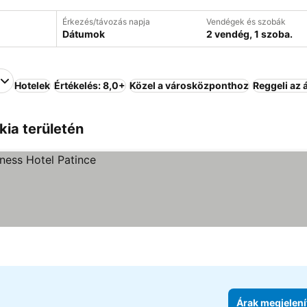
Érkezés/távozás napja
Vendégek és szobák
Dátumok
2 vendég, 1 szoba.
Hotelek
Értékelés: 8,0+
Közel a városközponthoz
Reggeli az 
ia területén
Árak megjelení