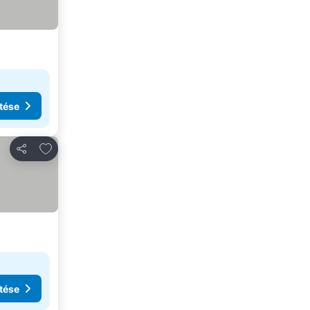
tése
Hozzáadás a kedvencekhez
Megosztás
tése