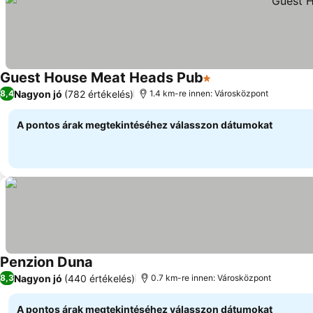
Guest House Meat Heads Pub
1 Kategória
Árak megjelenítés
Nagyon jó
(782 értékelés)
8,4
1.4 km-re innen: Városközpont
A pontos árak megtekintéséhez válasszon dátumokat
Penzion Duna
Árak megjelenítése
Nagyon jó
(440 értékelés)
8,3
0.7 km-re innen: Városközpont
A pontos árak megtekintéséhez válasszon dátumokat