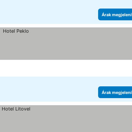
Árak megjelení
Árak megjelení