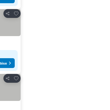
Hozzáadás a kedvencekhez
Megosztás
tése
Hozzáadás a kedvencekhez
Megosztás