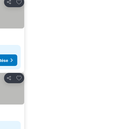
Hozzáadás a kedvencekhez
Megosztás
tése
Hozzáadás a kedvencekhez
Megosztás