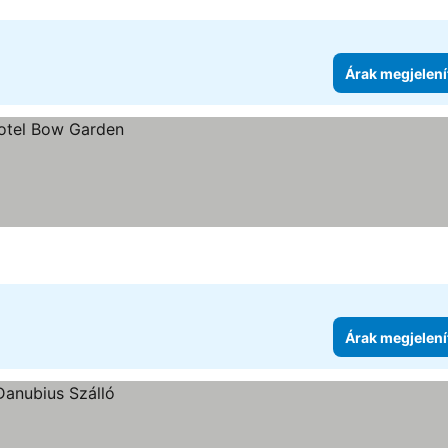
Árak megjelení
Árak megjelení