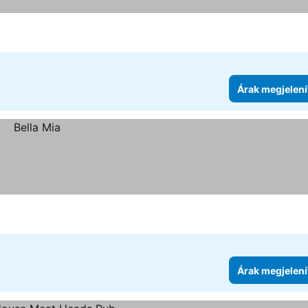
Árak megjelení
Árak megjelení