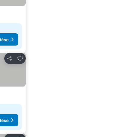
tése
Hozzáadás a kedvencekhez
Megosztás
tése