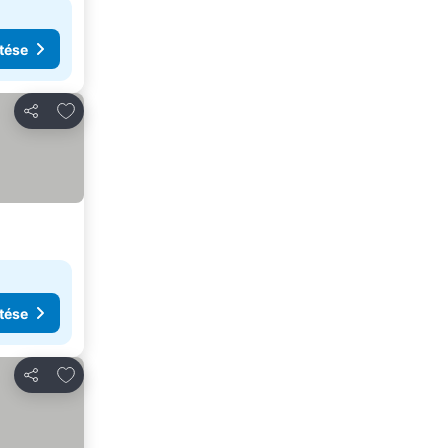
tése
Hozzáadás a kedvencekhez
Megosztás
tése
Hozzáadás a kedvencekhez
Megosztás