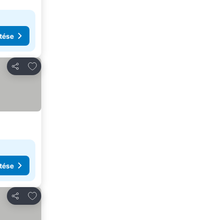
tése
Hozzáadás a kedvencekhez
Megosztás
tése
Hozzáadás a kedvencekhez
Megosztás