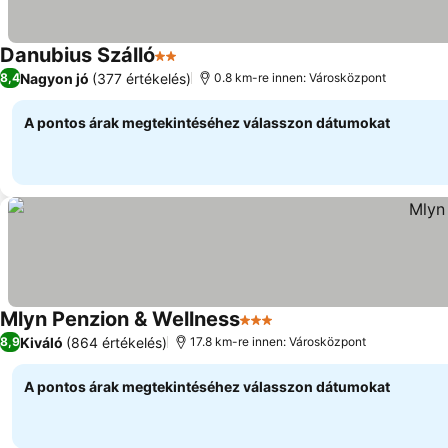
Danubius Szálló
2 Kategória
Árak megjelenítése
Nagyon jó
(377 értékelés)
8,4
0.8 km-re innen: Városközpont
A pontos árak megtekintéséhez válasszon dátumokat
Mlyn Penzion & Wellness
3 Kategória
Árak megjelenítése
Kiváló
(864 értékelés)
8,9
17.8 km-re innen: Városközpont
A pontos árak megtekintéséhez válasszon dátumokat