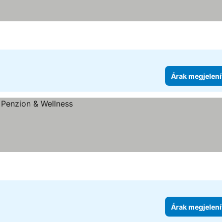
Árak megjelení
Árak megjelení