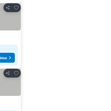
Hozzáadás a kedvencekhez
Megosztás
tése
Hozzáadás a kedvencekhez
Megosztás