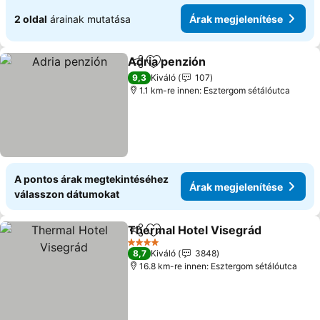
2 oldal
árainak mutatása
Árak megjelenítése
Adria penzión
Megosztás
Hozzáadás a kedvencekhez
Árak megjele
9,3
Kiváló
107
1.1 km-re innen: Esztergom sétálóutca
A pontos árak megtekintéséhez
Árak megjelenítése
válasszon dátumokat
Thermal Hotel Visegrád
Megosztás
Hozzáadás a kedvencekhez
Ár
4 Kategória
8,7
Kiváló
3848
16.8 km-re innen: Esztergom sétálóutca