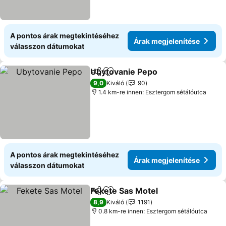
A pontos árak megtekintéséhez
Árak megjelenítése
válasszon dátumokat
Ubytovanie Pepo
Megosztás
Hozzáadás a kedvencekhez
Árak megj
9,0
Kiváló
90
1.4 km-re innen: Esztergom sétálóutca
A pontos árak megtekintéséhez
Árak megjelenítése
válasszon dátumokat
Fekete Sas Motel
Megosztás
Hozzáadás a kedvencekhez
Árak meg
8,9
Kiváló
1191
0.8 km-re innen: Esztergom sétálóutca