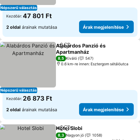
Népszerű választás
47 801 Ft
Kezdőár:
2 oldal
árainak mutatása
Árak megjelenítése
Alabárdos Panzió és
Megosztás
Hozzáadás a kedvencekhez
Apartmanház
Árak megjelenítése
8,5
Kiváló
547
0.6 km-re innen: Esztergom sétálóutca
Népszerű választás
26 873 Ft
Kezdőár:
2 oldal
árainak mutatása
Árak megjelenítése
Hotel Slobi
Megosztás
Hozzáadás a kedvencekhez
Árak megjelenít
8,3
Nagyon jó
1058