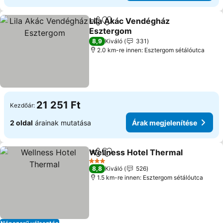
Lila Akác Vendégház
Megosztás
Hozzáadás a kedvencekhez
Esztergom
Árak megjelenítése
8,9
Kiváló
331
2.0 km-re innen: Esztergom sétálóutca
21 251 Ft
Kezdőár:
2 oldal
árainak mutatása
Árak megjelenítése
Wellness Hotel Thermal
Megosztás
Hozzáadás a kedvencekhez
Ár
3 Kategória
8,8
Kiváló
526
1.5 km-re innen: Esztergom sétálóutca