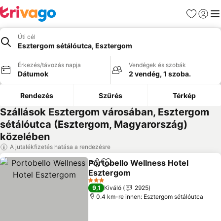
Kedvencek
Bejelen
Me
Úti cél
Esztergom sétálóutca, Esztergom
Érkezés/távozás napja
Vendégek és szobák
Dátumok
2 vendég, 1 szoba.
Rendezés
Szűrés
Térkép
Szállások Esztergom városában, Esztergom
sétálóutca (Esztergom, Magyarország)
közelében
A jutalékfizetés hatása a rendezésre
Portobello Wellness Hotel
Megosztás
Hozzáadás a kedvencekhez
Esztergom
Árak megjelenítése
3 Kategória
9,1
Kiváló
2925
0.4 km-re innen: Esztergom sétálóutca