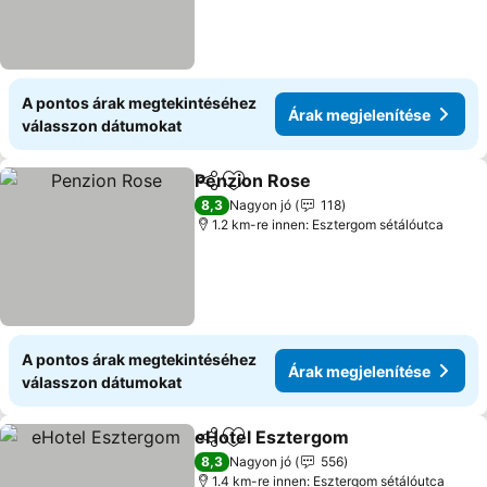
A pontos árak megtekintéséhez
Árak megjelenítése
válasszon dátumokat
Penzion Rose
Megosztás
Hozzáadás a kedvencekhez
Árak megjele
8,3
Nagyon jó
118
1.2 km-re innen: Esztergom sétálóutca
A pontos árak megtekintéséhez
Árak megjelenítése
válasszon dátumokat
eHotel Esztergom
Megosztás
Hozzáadás a kedvencekhez
Árak me
8,3
Nagyon jó
556
1.4 km-re innen: Esztergom sétálóutca