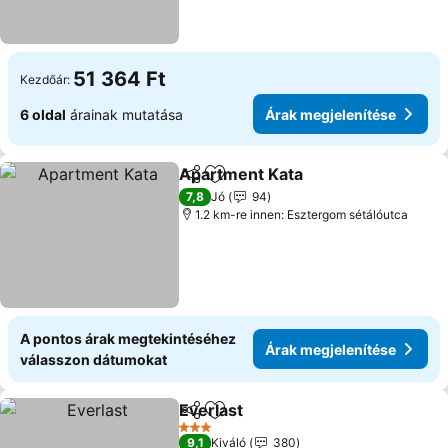
51 364 Ft
Kezdőár:
6 oldal
árainak mutatása
Árak megjelenítése
Apartment Kata
Megosztás
Hozzáadás a kedvencekhez
Árak megje
7,8
Jó
94
1.2 km-re innen: Esztergom sétálóutca
A pontos árak megtekintéséhez
Árak megjelenítése
válasszon dátumokat
Everlast
Megosztás
Hozzáadás a kedvencekhez
Árak megjelenítés
3 Kategória
9,1
Kiváló
380