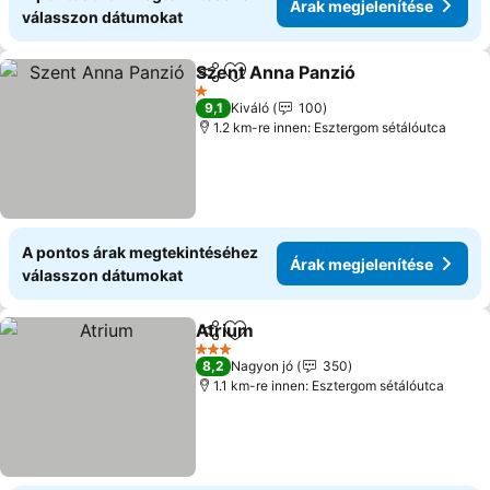
Árak megjelenítése
válasszon dátumokat
Szent Anna Panzió
Megosztás
Hozzáadás a kedvencekhez
Árak me
1 Kategória
9,1
Kiváló
100
1.2 km-re innen: Esztergom sétálóutca
A pontos árak megtekintéséhez
Árak megjelenítése
válasszon dátumokat
Atrium
Megosztás
Hozzáadás a kedvencekhez
Árak megjelenítése
3 Kategória
8,2
Nagyon jó
350
1.1 km-re innen: Esztergom sétálóutca