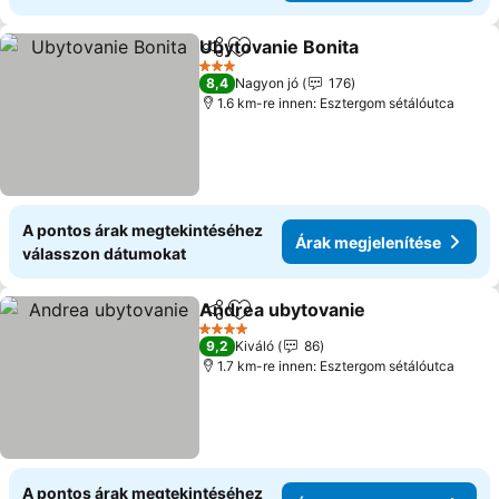
Ubytovanie Bonita
Megosztás
Hozzáadás a kedvencekhez
Árak me
3 Kategória
8,4
Nagyon jó
176
1.6 km-re innen: Esztergom sétálóutca
A pontos árak megtekintéséhez
Árak megjelenítése
válasszon dátumokat
Andrea ubytovanie
Megosztás
Hozzáadás a kedvencekhez
Árak me
4 Kategória
9,2
Kiváló
86
1.7 km-re innen: Esztergom sétálóutca
A pontos árak megtekintéséhez