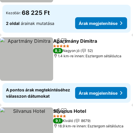
68 225 Ft
Kezdőár:
2 oldal
árainak mutatása
Árak megjelenítése
Apartmány Dimitra
Megosztás
Hozzáadás a kedvencekhez
Árak me
5 Kategória
8,3
Nagyon jó
52
1.4 km-re innen: Esztergom sétálóutca
A pontos árak megtekintéséhez
Árak megjelenítése
válasszon dátumokat
Silvanus Hotel
Megosztás
Hozzáadás a kedvencekhez
Árak megjel
4 Kategória
9,1
Kiváló
8679
18.9 km-re innen: Esztergom sétálóutca