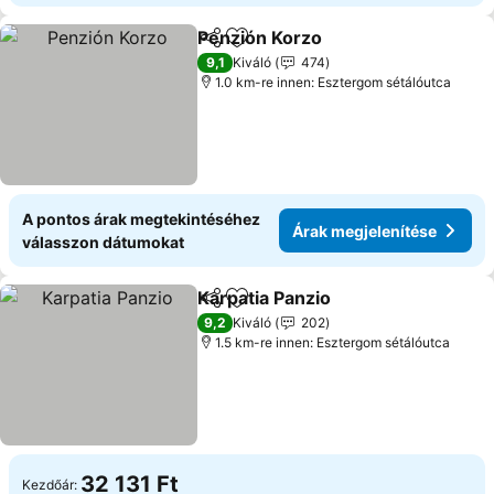
Penzión Korzo
Megosztás
Hozzáadás a kedvencekhez
Árak megjel
9,1
Kiváló
474
1.0 km-re innen: Esztergom sétálóutca
A pontos árak megtekintéséhez
Árak megjelenítése
válasszon dátumokat
Karpatia Panzio
Megosztás
Hozzáadás a kedvencekhez
Árak megje
9,2
Kiváló
202
1.5 km-re innen: Esztergom sétálóutca
32 131 Ft
Kezdőár: