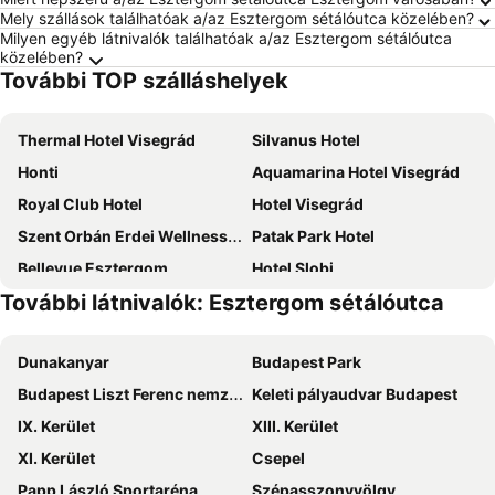
Mely szállások találhatóak a/az Esztergom sétálóutca közelében?
Milyen egyéb látnivalók találhatóak a/az Esztergom sétálóutca
közelében?
További TOP szálláshelyek
Thermal Hotel Visegrád
Silvanus Hotel
Honti
Aquamarina Hotel Visegrád
Royal Club Hotel
Hotel Visegrád
Szent Orbán Erdei Wellness Hotel
Patak Park Hotel
Bellevue Esztergom
Hotel Slobi
További látnivalók: Esztergom sétálóutca
Portobello Wellness Hotel Esztergom
Hotel Adalbert Szent Tamás ház
Lila Akác Vendégház Esztergom
Grand Hotel Esztergom
Dunakanyar
Budapest Park
Bazilika alatt Panzió
Édes Otthon Vendégház
Budapest Liszt Ferenc nemzetközi repülőtér
Keleti pályaudvar Budapest
Hotel St.Florian Sturovo
Butikhotel Visegrád
IX. Kerület
XIII. Kerület
Pereszlényi Vendégház
Everlast
XI. Kerület
Csepel
Wellness Hotel Thermal
Szent Adalbert Hotel
Papp László Sportaréna
Szépasszonyvölgy
Szent Anna Panzió
Atrium