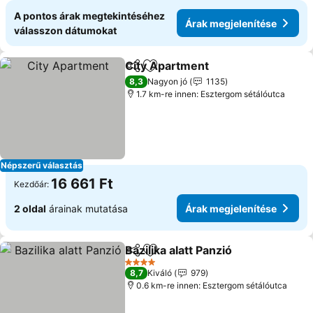
A pontos árak megtekintéséhez
Árak megjelenítése
válasszon dátumokat
City Apartment
Megosztás
Hozzáadás a kedvencekhez
Árak megje
8,3
Nagyon jó
1135
1.7 km-re innen: Esztergom sétálóutca
Népszerű választás
16 661 Ft
Kezdőár:
2 oldal
árainak mutatása
Árak megjelenítése
Bazilika alatt Panzió
Megosztás
Hozzáadás a kedvencekhez
Árak m
4 Kategória
8,7
Kiváló
979
0.6 km-re innen: Esztergom sétálóutca