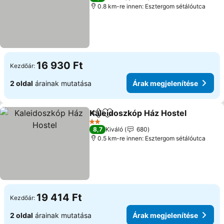
0.8 km-re innen: Esztergom sétálóutca
16 930 Ft
Kezdőár:
2 oldal
árainak mutatása
Árak megjelenítése
Kaleidoszkóp Ház Hostel
Megosztás
Hozzáadás a kedvencekhez
Á
2 Kategória
8,7
Kiváló
680
0.5 km-re innen: Esztergom sétálóutca
19 414 Ft
Kezdőár:
2 oldal
árainak mutatása
Árak megjelenítése