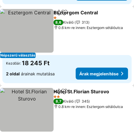
Esztergom Central
Megosztás
Hozzáadás a kedvencekhez
Árak me
1 Kategória
8,6
Kiváló
313
0.6 km-re innen: Esztergom sétálóutca
Népszerű választás
18 245 Ft
Kezdőár:
2 oldal
árainak mutatása
Árak megjelenítése
Hotel St.Florian Sturovo
Megosztás
Hozzáadás a kedvencekhez
Ár
2 Kategória
8,7
Kiváló
345
0.8 km-re innen: Esztergom sétálóutca