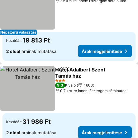
2.5 km-re innen: Esztergom sétálóutca
Népszerű választás
19 813 Ft
Kezdőár:
2 oldal
árainak mutatása
Árak megjelenítése
Hotel Adalbert Szent
Megosztás
Hozzáadás a kedvencekhez
Tamás ház
Árak megjelenítése
3 Kategória
9,3
Kiváló
1603
0.7 km-re innen: Esztergom sétálóutca
31 986 Ft
Kezdőár:
2 oldal
árainak mutatása
Árak megjelenítése