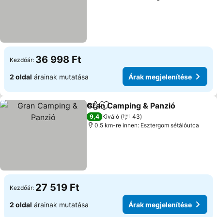
36 998 Ft
Kezdőár:
2 oldal
árainak mutatása
Árak megjelenítése
Gran Camping & Panzió
Megosztás
Hozzáadás a kedvencekhez
Ár
9,4
Kiváló
43
0.5 km-re innen: Esztergom sétálóutca
27 519 Ft
Kezdőár:
2 oldal
árainak mutatása
Árak megjelenítése