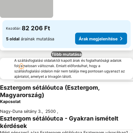
82 206 Ft
Kezdőár:
5 oldal
árainak mutatása
Árak megjelenítése
Több mutatása
A szállásfoglalási oldalaktól kapott árak és foglalhatósági adatok
folyamatosan változnak. Emiatt előfordulhat, hogy a
szállásfoglalási oldalon már nem találja meg pontosan ugyanazt az
ajánlatot, amelyet a trivagón látott.
Esztergom sétálóutca (Esztergom,
Magyarország)
Kapcsolat
Nagy-Duna sétány 3.
,
2500
,
Esztergom sétálóutca - Gyakran ismételt
kérdések
Miért népszerű a/az Esztergom sétálóutca Esztergom városában?