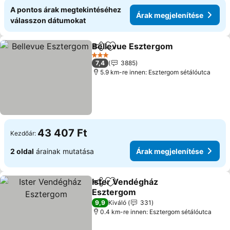
A pontos árak megtekintéséhez
Árak megjelenítése
válasszon dátumokat
Bellevue Esztergom
Megosztás
Hozzáadás a kedvencekhez
Árak 
3 Kategória
7,4
3885
5.9 km-re innen: Esztergom sétálóutca
43 407 Ft
Kezdőár:
2 oldal
árainak mutatása
Árak megjelenítése
Ister Vendégház
Megosztás
Hozzáadás a kedvencekhez
Esztergom
Árak megjelenítése
9,9
Kiváló
331
0.4 km-re innen: Esztergom sétálóutca