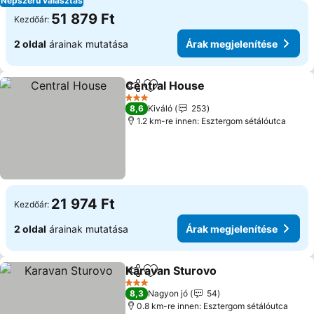
Népszerű választás
51 879 Ft
Kezdőár:
2 oldal
árainak mutatása
Árak megjelenítése
Central House
Megosztás
Hozzáadás a kedvencekhez
Árak megjel
3 Kategória
8,6
Kiváló
253
1.2 km-re innen: Esztergom sétálóutca
21 974 Ft
Kezdőár:
2 oldal
árainak mutatása
Árak megjelenítése
Karavan Sturovo
Megosztás
Hozzáadás a kedvencekhez
Árak megj
3 Kategória
8,3
Nagyon jó
54
0.8 km-re innen: Esztergom sétálóutca