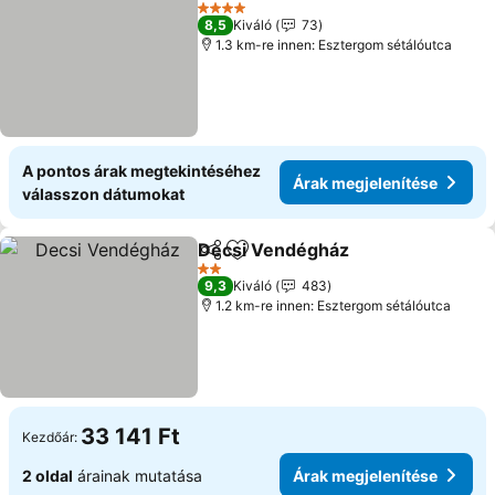
Hozzáadás a kedvencekhez
Árak megjeleníté
4 Kategória
8,5
Kiváló
73
1.3 km-re innen: Esztergom sétálóutca
A pontos árak megtekintéséhez
Árak megjelenítése
válasszon dátumokat
Decsi Vendégház
Megosztás
Hozzáadás a kedvencekhez
Árak meg
2 Kategória
9,3
Kiváló
483
1.2 km-re innen: Esztergom sétálóutca
33 141 Ft
Kezdőár:
2 oldal
árainak mutatása
Árak megjelenítése