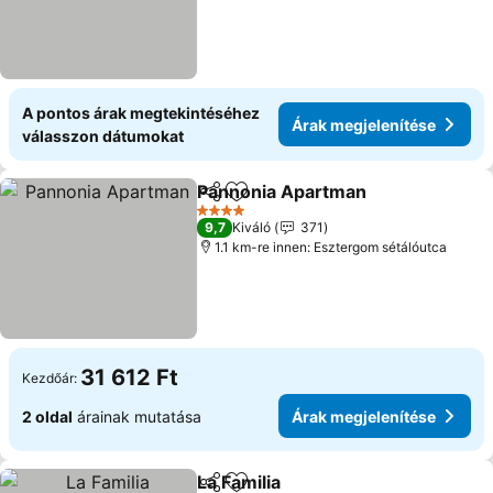
A pontos árak megtekintéséhez
Árak megjelenítése
válasszon dátumokat
Pannonia Apartman
Megosztás
Hozzáadás a kedvencekhez
Árak m
4 Kategória
9,7
Kiváló
371
1.1 km-re innen: Esztergom sétálóutca
31 612 Ft
Kezdőár:
2 oldal
árainak mutatása
Árak megjelenítése
La Familia
Megosztás