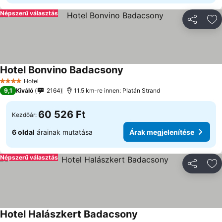
Népszerű választás
Megosztá
Ho
Hotel Bonvino Badacsony
Árak megjelenítése
Hotel
4 Kategória
9,1
Kiváló
2164
11.5 km-re innen: Platán Strand
60 526 Ft
Kezdőár:
6 oldal
árainak mutatása
Árak megjelenítése
Népszerű választás
Megosztá
Ho
Hotel Halászkert Badacsony
Árak megjelenítése