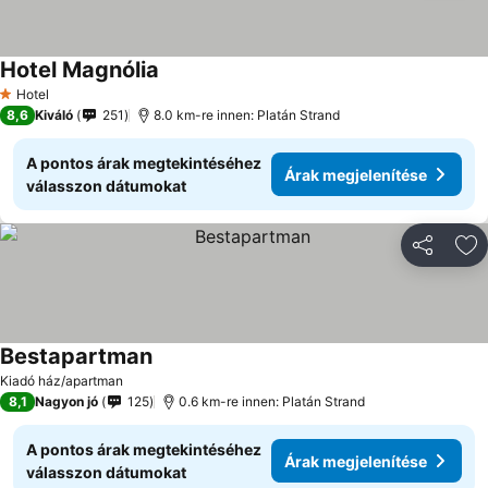
Hotel Magnólia
Árak megjelenítése
Hotel
1 Kategória
8,6
Kiváló
251
8.0 km-re innen: Platán Strand
A pontos árak megtekintéséhez
Árak megjelenítése
válasszon dátumokat
Megosztá
Ho
Bestapartman
Árak megjelenítése
Kiadó ház/apartman
8,1
Nagyon jó
125
0.6 km-re innen: Platán Strand
A pontos árak megtekintéséhez
Árak megjelenítése
válasszon dátumokat