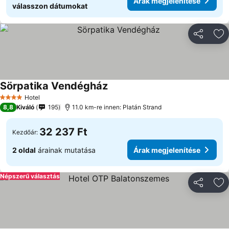
Árak megjelenítése
válasszon dátumokat
Megosztá
Ho
Sörpatika Vendégház
Árak megjelenítése
Hotel
4 Kategória
8,8
Kiváló
195
11.0 km-re innen: Platán Strand
32 237 Ft
Kezdőár:
2 oldal
árainak mutatása
Árak megjelenítése
Népszerű választás
Megosztá
Ho