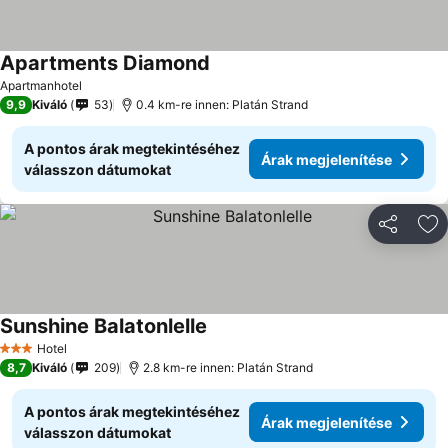
Apartments Diamond
Árak megjelenítése
Apartmanhotel
9,9
Kiváló
53
0.4 km-re innen: Platán Strand
A pontos árak megtekintéséhez
Árak megjelenítése
válasszon dátumokat
Megosztá
Ho
Sunshine Balatonlelle
Árak megjelenítése
Hotel
3 Kategória
8,7
Kiváló
209
2.8 km-re innen: Platán Strand
A pontos árak megtekintéséhez
Árak megjelenítése
válasszon dátumokat