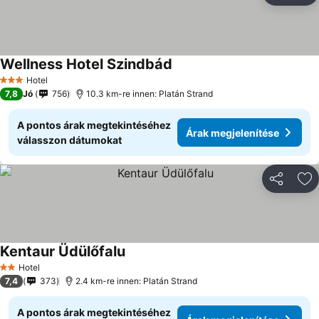
Wellness Hotel Szindbád
Árak megjelenítése
Hotel
3 Kategória
7,8
Jó
756
10.3 km-re innen: Platán Strand
A pontos árak megtekintéséhez
Árak megjelenítése
válasszon dátumokat
Megosztá
Ho
Kentaur Üdülőfalu
Árak megjelenítése
Hotel
2 Kategória
7,4
373
2.4 km-re innen: Platán Strand
A pontos árak megtekintéséhez