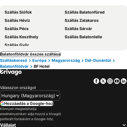
Szállás Siófok
Szállás Balatonfüred
Szállás Hévíz
Szállás Zalakaros
Szállás Pécs
Szállás Sárvár
Szállás Keszthely
Szállás Balatonlelle
Szállás Győr
Balatonföldvár összes szállása
Szálláskereső
Európa
Magyarország
Dél-Dunántúl
Balatonföldvár
BF Hotel
Facebook
Twitter
Insta
Yo
Válasszon országot
Hozzáadás a Google-hoz
Könnyen megtalálhatja
eredményeinket: adja hozzá a trivagót
preferált forrásként a Google-höz.
Vállalat