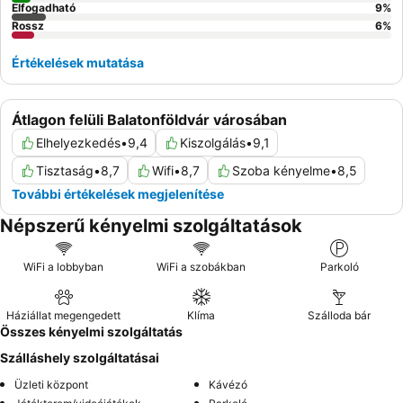
Elfogadható
9
%
Rossz
6
%
Értékelések mutatása
Átlagon felüli Balatonföldvár városában
Elhelyezkedés
•
9,4
Kiszolgálás
•
9,1
Tisztaság
•
8,7
Wifi
•
8,7
Szoba kényelme
•
8,5
További értékelések megjelenítése
Népszerű kényelmi szolgáltatások
WiFi a lobbyban
WiFi a szobákban
Parkoló
Háziállat megengedett
Klíma
Szálloda bár
Összes kényelmi szolgáltatás
Szálláshely szolgáltatásai
Üzleti központ
Kávézó