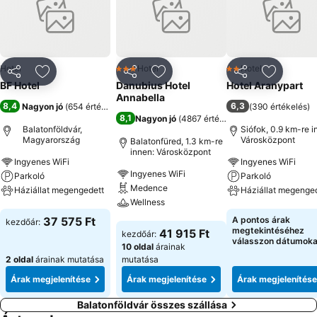
mindent megtesz a vendégeink kényelméért.
Hotel
Hotel
Hotel
3 Kategória
2 Kategória
Megosztás
Hozzáadás a kedvencekhez
Megosztás
Hozzáadás a kedvencekhez
Megosztás
Hozzáad
BF Hotel
Danubius Hotel
Hotel Aranypart
Annabella
8,4
6,3
Nagyon jó
(
654 értékelés
)
(
390 értékelés
)
8,1
Nagyon jó
(
4867 értékelés
)
Balatonföldvár,
Siófok, 0.9 km-re i
Magyarország
Városközpont
Balatonfüred, 1.3 km-re
innen: Városközpont
Ingyenes WiFi
Ingyenes WiFi
Ingyenes WiFi
Parkoló
Parkoló
Medence
Háziállat megengedett
Háziállat megenge
Wellness
Árak megjelenítése
Árak megjeleníté
37 575 Ft
A pontos árak
kezdőár:
Árak megjelenítése
megtekintéséhez
41 915 Ft
kezdőár:
válasszon dátumoka
10 oldal
árainak
2 oldal
árainak mutatása
mutatása
Árak megjelenítése
Árak megjelenítése
Árak megjelenítése
Balatonföldvár összes szállása