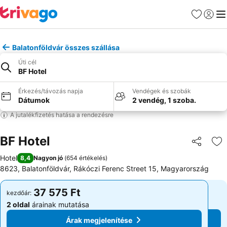
Kedvencek
Bejelen
Me
Balatonföldvár összes szállása
Úti cél
BF Hotel
Érkezés/távozás napja
Vendégek és szobák
Dátumok
2 vendég, 1 szoba.
A jutalékfizetés hatása a rendezésre
BF Hotel
Megosztá
Ho
Hotel
8,4
Nagyon jó
(
654 értékelés
)
8623, Balatonföldvár, Rákóczi Ferenc Street 15, Magyarország
37 575 Ft
37 575 Ft
kezdőár:
kezdőár:
2 oldal
árainak mutatása
2 oldal
árainak mutatása
Árak megjelenítése
Árak megjelenítése