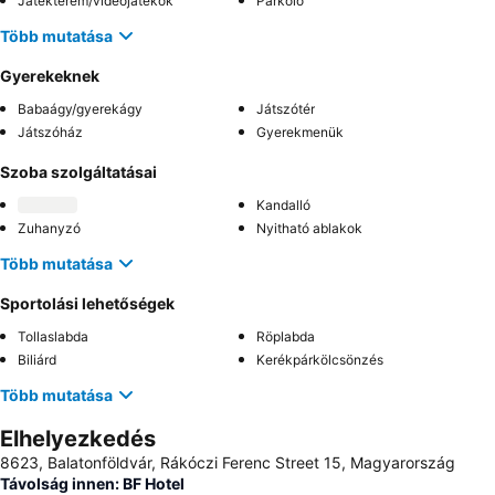
Játékterem/videójátékok
Parkoló
Több mutatása
Gyerekeknek
Babaágy/gyerekágy
Játszótér
Játszóház
Gyerekmenük
Szoba szolgáltatásai
Kandalló
Zuhanyzó
Nyitható ablakok
Több mutatása
Sportolási lehetőségek
Tollaslabda
Röplabda
Biliárd
Kerékpárkölcsönzés
Több mutatása
Elhelyezkedés
8623, Balatonföldvár, Rákóczi Ferenc Street 15, Magyarország
Távolság innen: BF Hotel