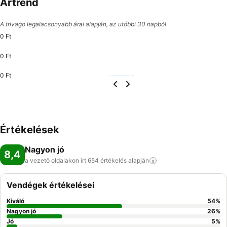
Ártrend
A trivago legalacsonyabb árai alapján, az utóbbi 30 napból
0 Ft
0 Ft
0 Ft
Értékelések
Nagyon jó
8,4
a vezető oldalakon írt 654 értékelés
alapján
Vendégek értékelései
Kiváló
54
%
Nagyon jó
26
%
Jó
5
%