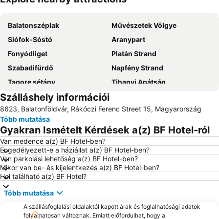
Nagy méretű térkép
Balatonszéplak
Művészetek Völgye
Siófok-Sóstó
Aranypart
Fonyódliget
Platán Strand
Szabadifürdő
Napfény Strand
Tagore sétány
Tihanyi Apátság
Szálláshely információi
Balatonfüred
Balaton Sound Fesztivál
8623, Balatonföldvár, Rákóczi Ferenc Street 15, Magyarország
Ezüstpart
Pálköve
Több mutatása
Balatonfüredi Állami Szívkórház
Siófok Vasútállomás
Gyakran Ismételt Kérdések a(z) BF Hotel-ról
Siófok Kikötő-hajóállomás
Szabadstrand
Van medence a(z) BF Hotel-ben?
Engedélyezett-e a háziállat a(z) BF Hotel-ben?
Keszthely Belváros
Balatonfüred Kikötő
Van parkolási lehetőség a(z) BF Hotel-ben?
Fő tér
Csopaki strand
Mikor van be- és kijelentkezés a(z) BF Hotel-ben?
Hol található a(z) BF Hotel?
Strand
Siófoki Víztorony
Több mutatása
Balatonlelle Sétálóutca
Lido strand
A szállásfoglalási oldalaktól kapott árak és foglalhatósági adatok
Balatonfüred vasútállomás
Sümeg vár
folyamatosan változnak. Emiatt előfordulhat, hogy a