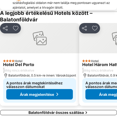
Zamárdi Kalandpark
Boglári Szüreti Fesztivál
szállásfoglalási oldalon már nem találja meg pontosan ugyanazt az
ajánlatot, amelyet a trivagón látott.
Balatonkiliti
Kőröshegyi völgyhíd
A legjobb értékelésű Hotels között –
Tapolca Belváros
Keszthelyi hajóállomás
Balatonföldvár
Balatonföldvár Vasútállomás
Borhetek
Megosztás
Hozzáadás a kedvencekhez
Megosztás
Hozzáadás
Anna-bál
Szigligeti Vár
Festetics-kastély
Balatonlellei Borhét
Annagora Aquapark
Balatoni Hal- és Borünnep
Balatoni Gőzös
Kvassay sétány
Hotel
Hotel
4 Kategória
Húsvéti Programok Balatonfüreden
Pünkösdi Művészeti Fesztivál Balatonfüred
3 Kategória
Hotel Del Porto
Hotel Három Hat
/
/
Még nincs értékelve
Még nincs értékelve
Ünnepi Könyvhét
International Dance Festival
Balatonföldvár, 0.5 km-re innen: Városközpont
Balatonföldvár, 0.9
Víztorony
Bábel Kert
A pontos árak megtekintéséhez
A pontos árak me
válasszon dátumokat
válasszon dátum
Árak megjelenítése
Árak megj
Balatonföldvár összes szállása