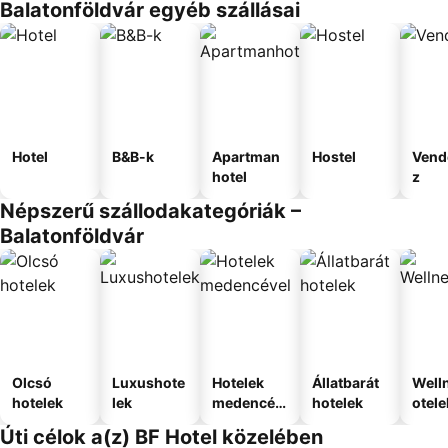
Balatonföldvár egyéb szállásai
Hotel
B&B-k
Apartman
Hostel
Vend
hotel
z
Népszerű szállodakategóriák –
Balatonföldvár
Olcsó
Luxushote
Hotelek
Állatbarát
Well
hotelek
lek
medencév
hotelek
otele
el
Úti célok a(z) BF Hotel közelében