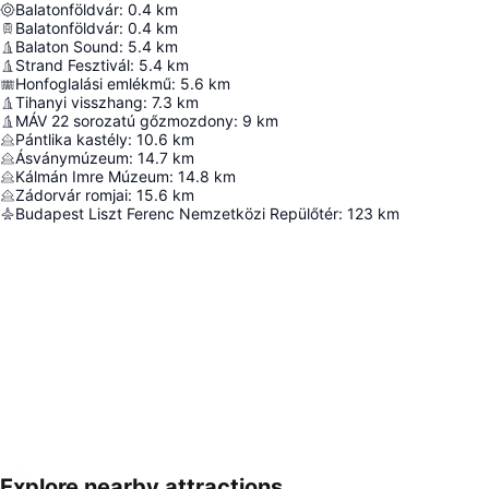
Balatonföldvár
:
0.4
km
Balatonföldvár
:
0.4
km
Balaton Sound
:
5.4
km
Strand Fesztivál
:
5.4
km
Honfoglalási emlékmű
:
5.6
km
Tihanyi visszhang
:
7.3
km
MÁV 22 sorozatú gőzmozdony
:
9
km
Pántlika kastély
:
10.6
km
Ásványmúzeum
:
14.7
km
Kálmán Imre Múzeum
:
14.8
km
Zádorvár romjai
:
15.6
km
Budapest Liszt Ferenc Nemzetközi Repülőtér
:
123
km
Explore nearby attractions