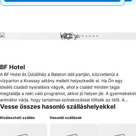
1 / 9
BF Hotel
A BF Hotel és Üdülőház a Balaton déli partján, közvetlenül a
vízparton a Kvassay sétány mellett helyezkedik el. Ha Ön egy
ideális családi nyaralásra vágyik, ahol a család minden tagja
megtalálja a neki való programot, akkor jó helyen jár. A gyermekeket
animátor várja, hogy tartalmas szórakozással töltsék az időt. A
Vesse összes hasonló szálláshelyekkel
kisebbek számára akár felügyeletet is biztosítunk. Ha csak
kettesben, vagy akár egyedül érkezik, akkor sem bánják meg, ha
Kiválasztott szállás
Hasonló szállások
minket választanak. 30 db fürdőszobás (zuhanyzós) LED/LCD Tv-
vel felszerelt szobával rendelkezünk. Ebből 3×2 db összenyitható
családi szobaként is használható. Barátságos személyzetünk,