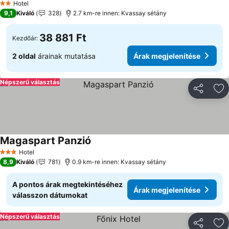
Hotel
2 Kategória
9,1
Kiváló
328
2.7 km-re innen: Kvassay sétány
38 881 Ft
Kezdőár:
2 oldal
árainak mutatása
Árak megjelenítése
Népszerű választás
Megosztá
Ho
Magaspart Panzió
Hotel
3 Kategória
8,9
Kiváló
781
0.9 km-re innen: Kvassay sétány
A pontos árak megtekintéséhez
Árak megjelenítése
válasszon dátumokat
Népszerű választás
Megosztá
Ho