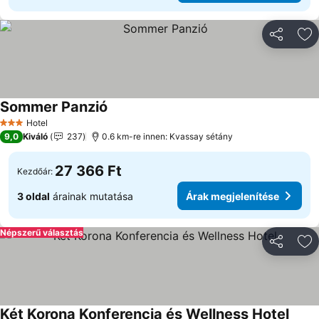
Megosztá
Ho
Sommer Panzió
Hotel
3 Kategória
9,0
Kiváló
237
0.6 km-re innen: Kvassay sétány
27 366 Ft
Kezdőár:
3 oldal
árainak mutatása
Árak megjelenítése
Népszerű választás
Megosztá
Ho
Két Korona Konferencia és Wellness Hotel