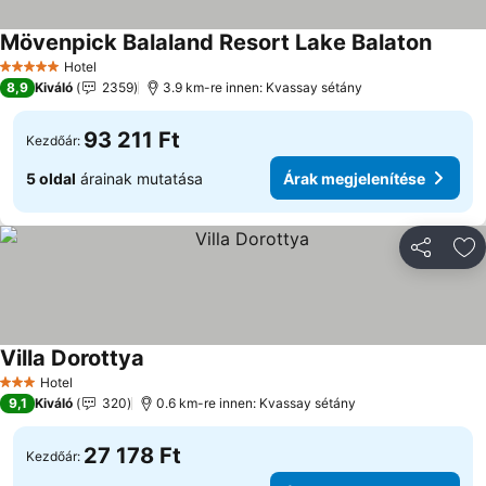
Mövenpick Balaland Resort Lake Balaton
Hotel
5 Kategória
8,9
Kiváló
2359
3.9 km-re innen: Kvassay sétány
93 211 Ft
Kezdőár:
5 oldal
árainak mutatása
Árak megjelenítése
Megosztá
Ho
Villa Dorottya
Hotel
3 Kategória
9,1
Kiváló
320
0.6 km-re innen: Kvassay sétány
27 178 Ft
Kezdőár: