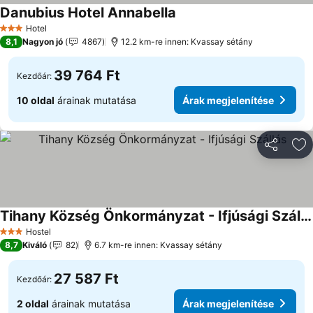
Danubius Hotel Annabella
Hotel
3 Kategória
8,1
Nagyon jó
4867
12.2 km-re innen: Kvassay sétány
39 764 Ft
Kezdőár:
10 oldal
árainak mutatása
Árak megjelenítése
Megosztá
Ho
Tihany Község Önkormányzat - Ifjúsági Szállás
Hostel
3 Kategória
8,7
Kiváló
82
6.7 km-re innen: Kvassay sétány
27 587 Ft
Kezdőár:
2 oldal
árainak mutatása
Árak megjelenítése