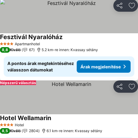
Megosztá
Ho
Fesztivál Nyaralóház
Apartmanhotel
4 Kategória
8,8
Kiváló
67
5.2 km-re innen: Kvassay sétány
A pontos árak megtekintéséhez
Árak megjelenítése
válasszon dátumokat
Népszerű választás
Megosztá
Ho
Hotel Wellamarin
Hotel
4 Kategória
8,5
Kiváló
2804
6.1 km-re innen: Kvassay sétány