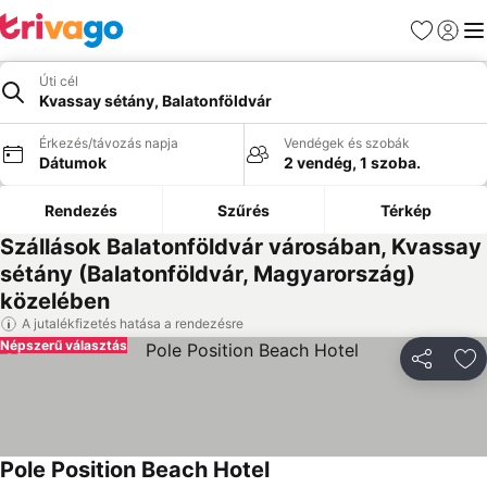
Kedvencek
Bejelen
Me
Úti cél
Kvassay sétány, Balatonföldvár
Érkezés/távozás napja
Vendégek és szobák
Dátumok
2 vendég, 1 szoba.
Rendezés
Szűrés
Térkép
Szállások Balatonföldvár városában, Kvassay
sétány (Balatonföldvár, Magyarország)
közelében
A jutalékfizetés hatása a rendezésre
Népszerű választás
Megosztá
Ho
Pole Position Beach Hotel