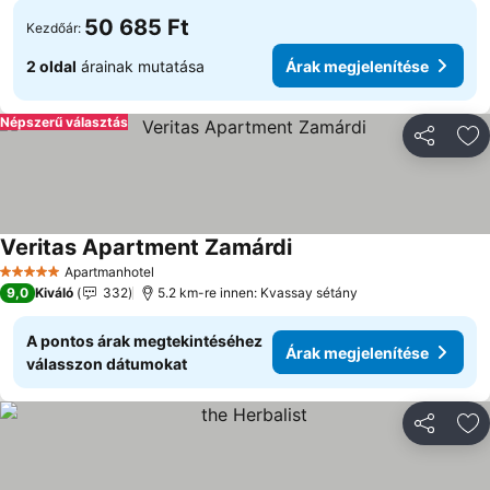
50 685 Ft
Kezdőár:
2 oldal
árainak mutatása
Árak megjelenítése
Népszerű választás
Megosztá
Ho
Veritas Apartment Zamárdi
Apartmanhotel
5 Kategória
9,0
Kiváló
332
5.2 km-re innen: Kvassay sétány
A pontos árak megtekintéséhez
Árak megjelenítése
válasszon dátumokat
Megosztá
Ho