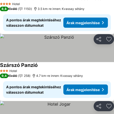
Hotel
4 Kategória
8,8
Kiváló
1150
3.5 km-re innen: Kvassay sétány
A pontos árak megtekintéséhez
Árak megjelenítése
válasszon dátumokat
Megosztá
Ho
Szárszó Panzió
Hotel
3 Kategória
9,4
Kiváló
258
4.7 km-re innen: Kvassay sétány
A pontos árak megtekintéséhez
Árak megjelenítése
válasszon dátumokat
Megosztá
Ho