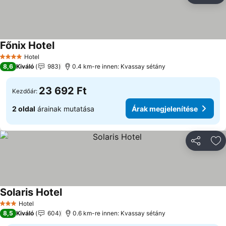
Főnix Hotel
Hotel
4 Kategória
8,6
Kiváló
983
0.4 km-re innen: Kvassay sétány
23 692 Ft
Kezdőár:
2 oldal
árainak mutatása
Árak megjelenítése
Megosztá
Ho
Solaris Hotel
Hotel
3 Kategória
8,5
Kiváló
604
0.6 km-re innen: Kvassay sétány