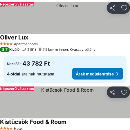
Népszerű választás
Megosztá
Ho
Oliver Lux
Apartmanhotel
4 Kategória
8,7
Kiváló
2151
7.5 km-re innen: Kvassay sétány
43 782 Ft
Kezdőár:
4 oldal
árainak mutatása
Árak megjelenítése
Népszerű választás
Megosztá
Ho
Kistücsök Food & Room
Hotel