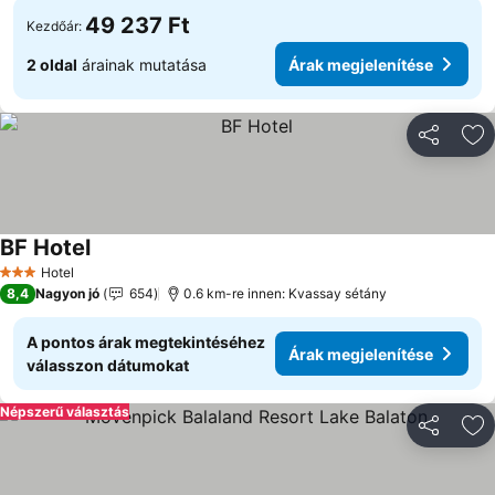
49 237 Ft
Kezdőár:
2 oldal
árainak mutatása
Árak megjelenítése
Megosztá
Ho
BF Hotel
Hotel
3 Kategória
8,4
Nagyon jó
654
0.6 km-re innen: Kvassay sétány
A pontos árak megtekintéséhez
Árak megjelenítése
válasszon dátumokat
Népszerű választás
Megosztá
Ho