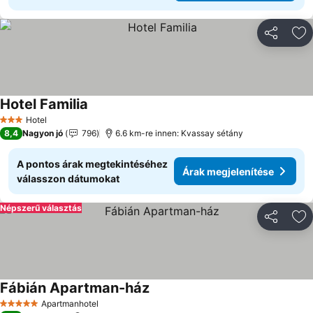
Megosztá
Ho
Hotel Familia
Hotel
3 Kategória
8,4
Nagyon jó
796
6.6 km-re innen: Kvassay sétány
A pontos árak megtekintéséhez
Árak megjelenítése
válasszon dátumokat
Népszerű választás
Megosztá
Ho
Fábián Apartman-ház
Apartmanhotel
5 Kategória