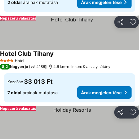
2 oldal
árainak mutatása
Árak megjelenítése
Népszerű választás
Megosztá
Ho
Hotel Club Tihany
Hotel
4 Kategória
8,2
Nagyon jó
4186
4.6 km-re innen: Kvassay sétány
33 013 Ft
Kezdőár:
7 oldal
árainak mutatása
Árak megjelenítése
Népszerű választás
Megosztá
Ho