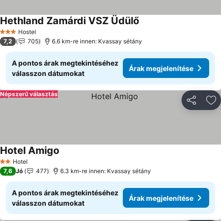
Hethland Zamárdi VSZ Üdülő
Hostel
3 Kategória
7,2
705
6.6 km-re innen: Kvassay sétány
A pontos árak megtekintéséhez
Árak megjelenítése
válasszon dátumokat
Népszerű választás
Megosztá
Ho
Hotel Amigo
Hotel
2 Kategória
7,6
Jó
477
6.3 km-re innen: Kvassay sétány
A pontos árak megtekintéséhez
Árak megjelenítése
válasszon dátumokat