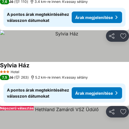
7,6
Jó
110
3.4 km-re innen: Kvassay sétány
A pontos árak megtekintéséhez
Árak megjelenítése
válasszon dátumokat
Megosztá
Ho
Sylvia Ház
Hotel
3 Kategória
7,5
Jó
263
5.2 km-re innen: Kvassay sétány
A pontos árak megtekintéséhez
Árak megjelenítése
válasszon dátumokat
Népszerű választás
Megosztá
Ho