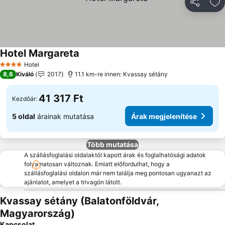
Megosztá
Ho
Hotel Margareta
Hotel
4 Kategória
8,6
Kiváló
2017
11.1 km-re innen: Kvassay sétány
41 317 Ft
Kezdőár:
5 oldal
árainak mutatása
Árak megjelenítése
Több mutatása
A szállásfoglalási oldalaktól kapott árak és foglalhatósági adatok
folyamatosan változnak. Emiatt előfordulhat, hogy a
szállásfoglalási oldalon már nem találja meg pontosan ugyanazt az
ajánlatot, amelyet a trivagón látott.
Kvassay sétány (Balatonföldvár,
Magyarország)
Kapcsolat