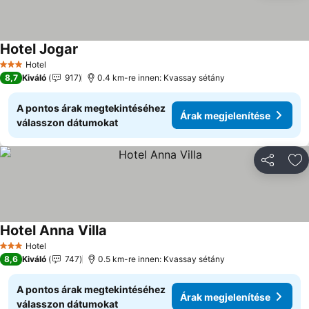
Hotel Jogar
Hotel
3 Kategória
8,7
Kiváló
917
0.4 km-re innen: Kvassay sétány
A pontos árak megtekintéséhez
Árak megjelenítése
válasszon dátumokat
Megosztá
Ho
Hotel Anna Villa
Hotel
3 Kategória
8,6
Kiváló
747
0.5 km-re innen: Kvassay sétány
A pontos árak megtekintéséhez
Árak megjelenítése
válasszon dátumokat