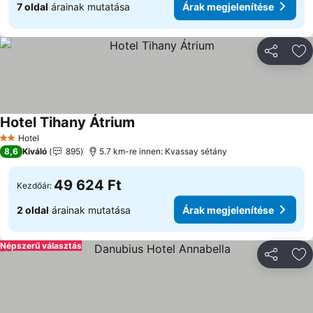
7 oldal
árainak mutatása
Árak megjelenítése
Megosztá
Ho
Hotel Tihany Átrium
Hotel
2 Kategória
8,6
Kiváló
895
5.7 km-re innen: Kvassay sétány
49 624 Ft
Kezdőár:
2 oldal
árainak mutatása
Árak megjelenítése
Népszerű választás
Megosztá
Ho