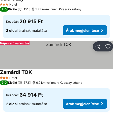
Hotel
3 Kategória
9,0
Kiváló
151
5.7 km-re innen: Kvassay sétány
20 915 Ft
Kezdőár:
2 oldal
árainak mutatása
Árak megjelenítése
Népszerű választás
Megosztá
Ho
Zamárdi TOK
Hotel
3 Kategória
9,0
Kiváló
573
6.2 km-re innen: Kvassay sétány
64 914 Ft
Kezdőár:
2 oldal
árainak mutatása
Árak megjelenítése