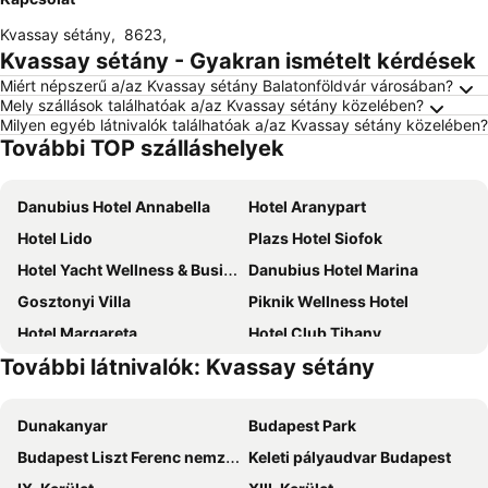
Kvassay sétány
,
8623
,
Kvassay sétány - Gyakran ismételt kérdések
Miért népszerű a/az Kvassay sétány Balatonföldvár városában?
Mely szállások találhatóak a/az Kvassay sétány közelében?
Milyen egyéb látnivalók találhatóak a/az Kvassay sétány közelében?
További TOP szálláshelyek
Danubius Hotel Annabella
Hotel Aranypart
Hotel Lido
Plazs Hotel Siofok
Hotel Yacht Wellness & Business
Danubius Hotel Marina
Gosztonyi Villa
Piknik Wellness Hotel
Hotel Margareta
Hotel Club Tihany
További látnivalók: Kvassay sétány
Hotel Azúr
Hotel Korona
Luxury Apartment Siofok
Hotel Familia
Dunakanyar
Budapest Park
CE Napfény Hotel
Müller's 1
Budapest Liszt Ferenc nemzetközi repülőtér
Keleti pályaudvar Budapest
Mövenpick Balaland Resort Lake Balaton
Natura ex. Fortuna