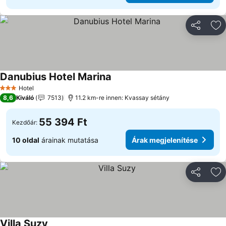
Megosztá
Ho
Danubius Hotel Marina
Hotel
3 Kategória
8,6
Kiváló
7513
11.2 km-re innen: Kvassay sétány
55 394 Ft
Kezdőár:
10 oldal
árainak mutatása
Árak megjelenítése
Megosztá
Ho
Villa Suzy