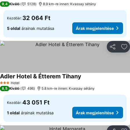
4 Kategória
9,4
Kiváló
5128
8.9 km-re innen: Kvassay sétány
32 064 Ft
Kezdőár:
5 oldal
árainak mutatása
Árak megjelenítése
Megosztá
Ho
Adler Hotel & Étterem Tihany
Hotel
3 Kategória
8,5
Kiváló
496
5.8 km-re innen: Kvassay sétány
43 051 Ft
Kezdőár:
1 oldal
árainak mutatása
Árak megjelenítése