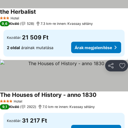
the Herbalist
Hotel
3 Kategória
9,6
Kiváló
528
7.3 km-re innen: Kvassay sétány
21 509 Ft
Kezdőár:
2 oldal
árainak mutatása
Árak megjelenítése
Megosztá
Ho
The Houses of History - anno 1830
Hotel
4 Kategória
9,1
Kiváló
2922
7.0 km-re innen: Kvassay sétány
31 217 Ft
Kezdőár: