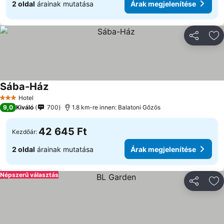
2 oldal
árainak mutatása
Árak megjelenítése
Megosztá
Ho
Sába-Ház
Árak megjelenítése
Hotel
3 Kategória
9,0
Kiváló
700
1.8 km-re innen: Balatoni Gőzös
42 645 Ft
Kezdőár:
2 oldal
árainak mutatása
Árak megjelenítése
Népszerű választás
Megosztá
Ho