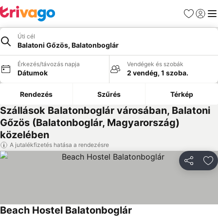
Kedvencek
Bejelen
Me
Úti cél
Balatoni Gőzös, Balatonboglár
Érkezés/távozás napja
Vendégek és szobák
Dátumok
2 vendég, 1 szoba.
Rendezés
Szűrés
Térkép
Szállások Balatonboglár városában, Balatoni
Gőzös (Balatonboglár, Magyarország)
közelében
A jutalékfizetés hatása a rendezésre
Megosztá
Ho
Beach Hostel Balatonboglár
Árak megjelenítése