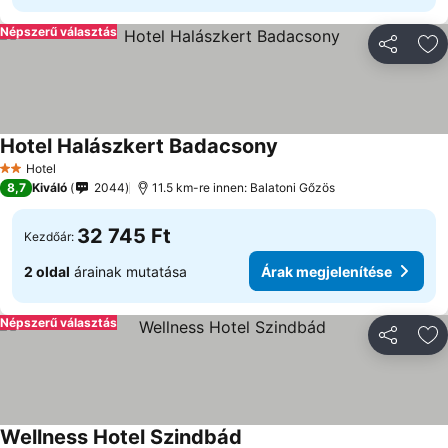
Népszerű választás
Megosztá
Ho
Hotel Halászkert Badacsony
Árak megjelenítése
Hotel
2 Kategória
8,7
Kiváló
2044
11.5 km-re innen: Balatoni Gőzös
32 745 Ft
Kezdőár:
2 oldal
árainak mutatása
Árak megjelenítése
Népszerű választás
Megosztá
Ho
Wellness Hotel Szindbád