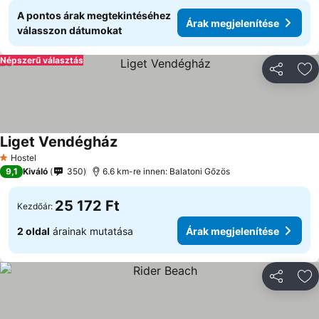
A pontos árak megtekintéséhez
Árak megjelenítése
válasszon dátumokat
Népszerű választás
Megosztá
Ho
Liget Vendégház
Árak megjelenítése
Hostel
1 Kategória
9,1
Kiváló
350
6.6 km-re innen: Balatoni Gőzös
25 172 Ft
Kezdőár:
2 oldal
árainak mutatása
Árak megjelenítése
Megosztá
Ho