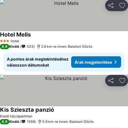
Megosztá
Ho
Hotel Melis
Árak megjelenítése
Hotel
3 Kategória
8,6
Kiváló
533
2.8 km-re innen: Balatoni Gőzös
A pontos árak megtekintéséhez
Árak megjelenítése
válasszon dátumokat
Megosztá
Ho
Kis Szieszta panzió
Árak megjelenítése
Kiadó ház/apartman
8,9
Kiváló
1559
0.9 km-re innen: Balatoni Gőzös