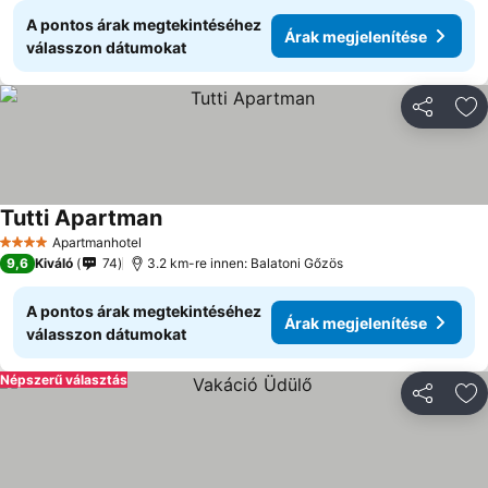
A pontos árak megtekintéséhez
Árak megjelenítése
válasszon dátumokat
Megosztá
Ho
Tutti Apartman
Árak megjelenítése
Apartmanhotel
4 Kategória
9,6
Kiváló
74
3.2 km-re innen: Balatoni Gőzös
A pontos árak megtekintéséhez
Árak megjelenítése
válasszon dátumokat
Népszerű választás
Megosztá
Ho