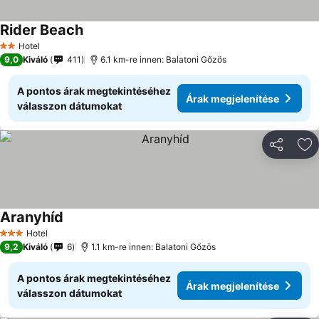
Rider Beach
Árak megjelenítése
Hotel
2 Kategória
9,0
Kiváló
411
6.1 km-re innen: Balatoni Gőzös
A pontos árak megtekintéséhez
Árak megjelenítése
válasszon dátumokat
Megosztá
Ho
Aranyhíd
Árak megjelenítése
Hotel
3 Kategória
9,2
Kiváló
6
1.1 km-re innen: Balatoni Gőzös
A pontos árak megtekintéséhez
Árak megjelenítése
válasszon dátumokat