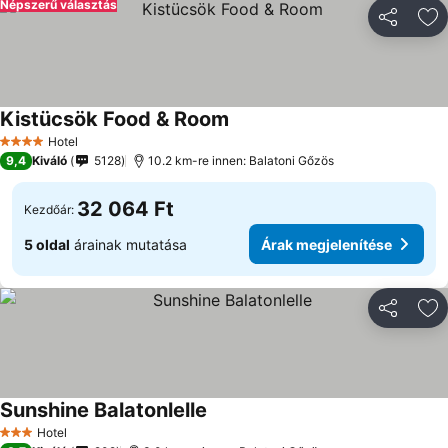
Népszerű választás
Megosztá
Ho
Kistücsök Food & Room
Árak megjelenítése
Hotel
4 Kategória
9,4
Kiváló
5128
10.2 km-re innen: Balatoni Gőzös
32 064 Ft
Kezdőár:
5 oldal
árainak mutatása
Árak megjelenítése
Megosztá
Ho
Sunshine Balatonlelle
Árak megjelenítése
Hotel
3 Kategória