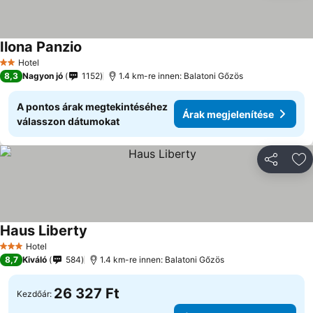
Ilona Panzio
Árak megjelenítése
Hotel
2 Kategória
8,3
Nagyon jó
1152
1.4 km-re innen: Balatoni Gőzös
A pontos árak megtekintéséhez
Árak megjelenítése
válasszon dátumokat
Megosztá
Ho
Haus Liberty
Árak megjelenítése
Hotel
3 Kategória
8,7
Kiváló
584
1.4 km-re innen: Balatoni Gőzös
26 327 Ft
Kezdőár: