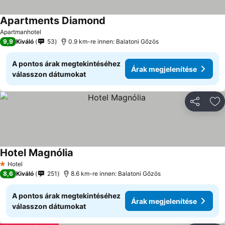
Apartments Diamond
Árak megjelenítése
Apartmanhotel
9,9
Kiváló
53
0.9 km-re innen: Balatoni Gőzös
A pontos árak megtekintéséhez
Árak megjelenítése
válasszon dátumokat
Megosztá
Ho
Hotel Magnólia
Árak megjelenítése
Hotel
1 Kategória
8,6
Kiváló
251
8.6 km-re innen: Balatoni Gőzös
A pontos árak megtekintéséhez
Árak megjelenítése
válasszon dátumokat