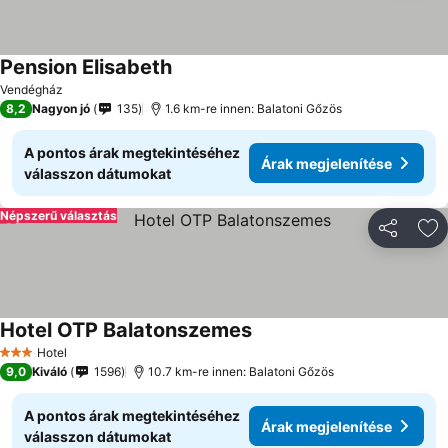
Pension Elisabeth
Árak megjelenítése
Vendégház
8,2
Nagyon jó
135
1.6 km-re innen: Balatoni Gőzös
A pontos árak megtekintéséhez
Árak megjelenítése
válasszon dátumokat
Népszerű választás
Megosztá
Ho
Hotel OTP Balatonszemes
Árak megjelenítése
Hotel
3 Kategória
9,0
Kiváló
1596
10.7 km-re innen: Balatoni Gőzös
A pontos árak megtekintéséhez
Árak megjelenítése
válasszon dátumokat