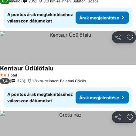
8,7
Kiváló
209
3.0 km-re innen: Balatoni Gőzös
A pontos árak megtekintéséhez
Árak megjelenítése
válasszon dátumokat
Megosztá
Ho
Kentaur Üdülőfalu
Árak megjelenítése
Hotel
2 Kategória
7,4
373
1.8 km-re innen: Balatoni Gőzös
A pontos árak megtekintéséhez
Árak megjelenítése
válasszon dátumokat
Megosztá
Ho