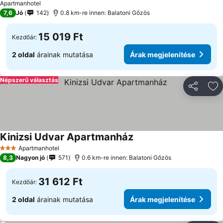
Apartmanhotel
7,6
Jó
142
0.8 km-re innen: Balatoni Gőzös
15 019 Ft
Kezdőár:
2 oldal
árainak mutatása
Árak megjelenítése
Népszerű választás
Megosztá
Ho
Kinizsi Udvar Apartmanház
Árak megjelenítése
Apartmanhotel
3 Kategória
8,3
Nagyon jó
571
0.6 km-re innen: Balatoni Gőzös
31 612 Ft
Kezdőár:
2 oldal
árainak mutatása
Árak megjelenítése