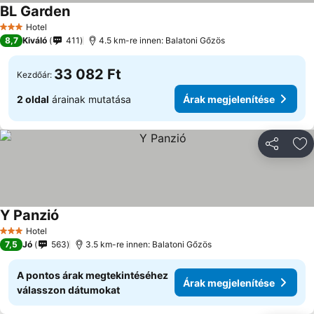
BL Garden
Árak megjelenítése
Hotel
3 Kategória
8,7
Kiváló
411
4.5 km-re innen: Balatoni Gőzös
33 082 Ft
Kezdőár:
2 oldal
árainak mutatása
Árak megjelenítése
Megosztá
Ho
Y Panzió
Árak megjelenítése
Hotel
3 Kategória
7,5
Jó
563
3.5 km-re innen: Balatoni Gőzös
A pontos árak megtekintéséhez
Árak megjelenítése
válasszon dátumokat