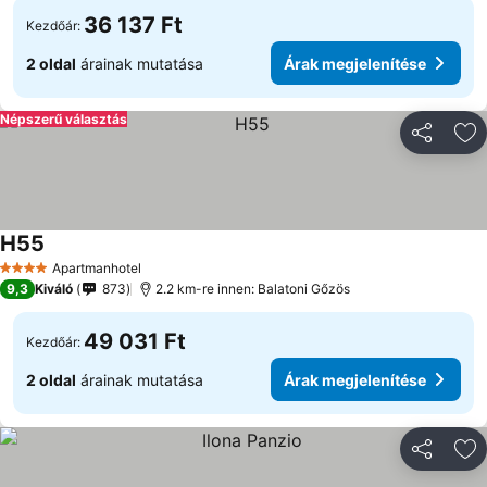
36 137 Ft
Kezdőár:
2 oldal
árainak mutatása
Árak megjelenítése
Népszerű választás
Megosztá
Ho
H55
Árak megjelenítése
Apartmanhotel
4 Kategória
9,3
Kiváló
873
2.2 km-re innen: Balatoni Gőzös
49 031 Ft
Kezdőár:
2 oldal
árainak mutatása
Árak megjelenítése
Megosztá
Ho