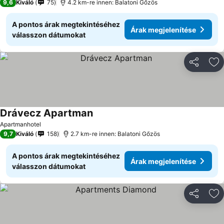
9,6
Kiváló
75
4.2 km-re innen: Balatoni Gőzös
A pontos árak megtekintéséhez
Árak megjelenítése
válasszon dátumokat
Megosztá
Ho
Drávecz Apartman
Árak megjelenítése
Apartmanhotel
9,7
Kiváló
158
2.7 km-re innen: Balatoni Gőzös
A pontos árak megtekintéséhez
Árak megjelenítése
válasszon dátumokat
Megosztá
Ho