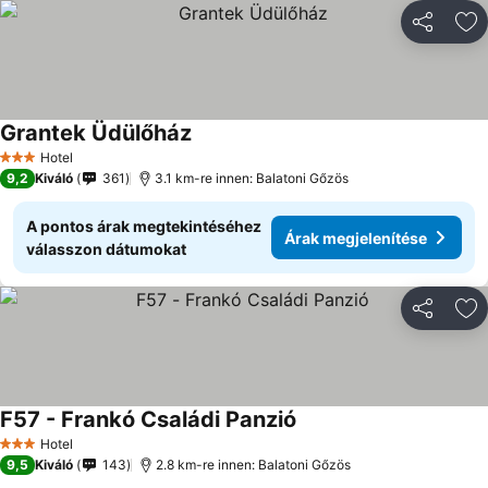
Megosztá
Ho
Grantek Üdülőház
Árak megjelenítése
Hotel
3 Kategória
9,2
Kiváló
361
3.1 km-re innen: Balatoni Gőzös
A pontos árak megtekintéséhez
Árak megjelenítése
válasszon dátumokat
Megosztá
Ho
F57 - Frankó Családi Panzió
Árak megjelenítése
Hotel
3 Kategória
9,5
Kiváló
143
2.8 km-re innen: Balatoni Gőzös