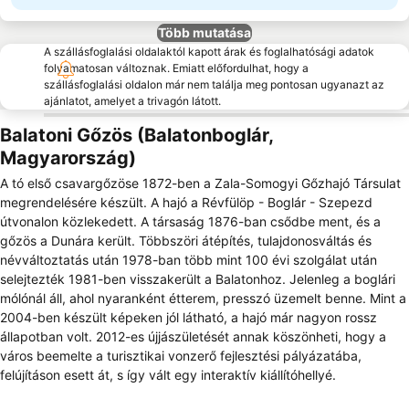
Több mutatása
A szállásfoglalási oldalaktól kapott árak és foglalhatósági adatok
folyamatosan változnak. Emiatt előfordulhat, hogy a
szállásfoglalási oldalon már nem találja meg pontosan ugyanazt az
ajánlatot, amelyet a trivagón látott.
Balatoni Gőzös (Balatonboglár,
Magyarország)
A tó első csavargőzöse 1872-ben a Zala-Somogyi Gőzhajó Társulat
megrendelésére készült. A hajó a Révfülöp - Boglár - Szepezd
útvonalon közlekedett. A társaság 1876-ban csődbe ment, és a
gőzös a Dunára került. Többszöri átépítés, tulajdonosváltás és
névváltoztatás után 1978-ban több mint 100 évi szolgálat után
selejtezték 1981-ben visszakerült a Balatonhoz. Jelenleg a boglári
mólónál áll, ahol nyaranként étterem, presszó üzemelt benne. Mint a
2004-ben készült képeken jól látható, a hajó már nagyon rossz
állapotban volt. 2012-es újjászületését annak köszönheti, hogy a
város beemelte a turisztikai vonzerő fejlesztési pályázatába,
felújításon esett át, s így vált egy interaktív kiállítóhellyé.