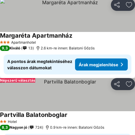
Megosztá
Ho
Margaréta Apartmanház
Árak megjelenítése
Apartmanhotel
3 Kategória
9,3
Kiváló
13
2.6 km-re innen: Balatoni Gőzös
A pontos árak megtekintéséhez
Árak megjelenítése
válasszon dátumokat
Népszerű választás
Megosztá
Ho
Partvilla Balatonboglar
Árak megjelenítése
Hotel
2 Kategória
8,3
Nagyon jó
724
0.9 km-re innen: Balatoni Gőzös