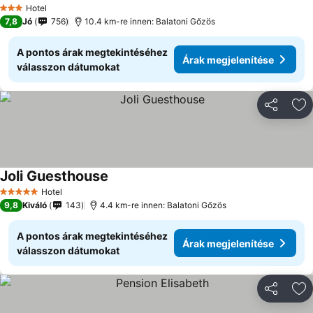
Árak megjelenítése
Hotel
3 Kategória
7,8
Jó
756
10.4 km-re innen: Balatoni Gőzös
A pontos árak megtekintéséhez
Árak megjelenítése
válasszon dátumokat
Megosztá
Ho
Joli Guesthouse
Árak megjelenítése
Hotel
5 Kategória
9,8
Kiváló
143
4.4 km-re innen: Balatoni Gőzös
A pontos árak megtekintéséhez
Árak megjelenítése
válasszon dátumokat
Megosztá
Ho