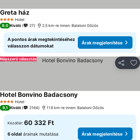
Greta ház
Árak megjelenítése
Hotel
4 Kategória
9,0
Kiváló
27
2.5 km-re innen: Balatoni Gőzös
A pontos árak megtekintéséhez
Árak megjelenítése
válasszon dátumokat
Népszerű választás
Megosztá
Ho
Hotel Bonvino Badacsony
Árak megjelenítése
Hotel
4 Kategória
9,1
Kiváló
2164
11.6 km-re innen: Balatoni Gőzös
60 332 Ft
Kezdőár:
6 oldal
árainak mutatása
Árak megjelenítése