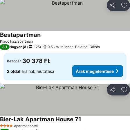
Megosztá
Ho
Bestapartman
Árak megjelenítése
Kiadó ház/apartman
8,1
Nagyon jó
125
0.5 km-re innen: Balatoni Gőzös
30 378 Ft
Kezdőár:
2 oldal
árainak mutatása
Árak megjelenítése
Megosztá
Ho
Bier-Lak Apartman House 71
Árak megjelenítése
Apartmanhotel
4 Kategória