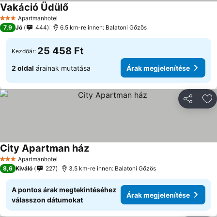
Vakáció Üdülő
Árak megjelenítése
Apartmanhotel
3 Kategória
7,9
Jó
444
6.5 km-re innen: Balatoni Gőzös
25 458 Ft
Kezdőár:
2 oldal
árainak mutatása
Árak megjelenítése
Megosztá
Ho
City Apartman ház
Árak megjelenítése
Apartmanhotel
3 Kategória
8,6
Kiváló
227
3.5 km-re innen: Balatoni Gőzös
A pontos árak megtekintéséhez
Árak megjelenítése
válasszon dátumokat