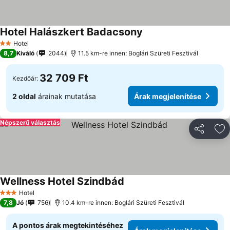
Hotel Halászkert Badacsony
Hotel
2 Kategória
8,7
Kiváló
2044
11.5 km-re innen: Boglári Szüreti Fesztivál
32 709 Ft
Kezdőár:
2 oldal
árainak mutatása
Árak megjelenítése
Népszerű választás
Megosztá
Ho
Wellness Hotel Szindbád
Hotel
3 Kategória
7,8
Jó
756
10.4 km-re innen: Boglári Szüreti Fesztivál
A pontos árak megtekintéséhez