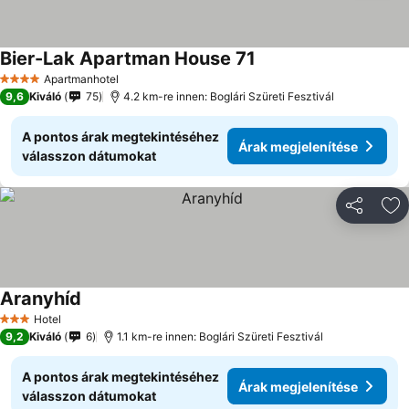
Bier-Lak Apartman House 71
Apartmanhotel
4 Kategória
9,6
Kiváló
75
4.2 km-re innen: Boglári Szüreti Fesztivál
A pontos árak megtekintéséhez
Árak megjelenítése
válasszon dátumokat
Megosztá
Ho
Aranyhíd
Hotel
3 Kategória
9,2
Kiváló
6
1.1 km-re innen: Boglári Szüreti Fesztivál
A pontos árak megtekintéséhez
Árak megjelenítése
válasszon dátumokat