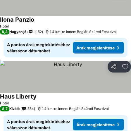
Ilona Panzio
Hotel
8,3
Nagyon jó
1152
1.4 km-re innen: Boglári Szüreti Fesztivál
A pontos árak megtekintéséhez
Árak megjelenítése
válasszon dátumokat
Megosztá
Ho
Haus Liberty
Hotel
8,7
Kiváló
584
1.4 km-re innen: Boglári Szüreti Fesztivál
A pontos árak megtekintéséhez
Árak megjelenítése
válasszon dátumokat