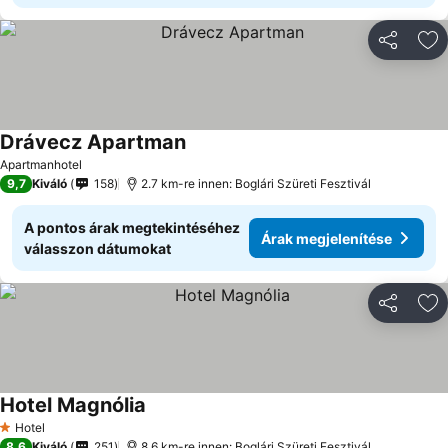
Megosztá
Ho
Drávecz Apartman
Apartmanhotel
9,7
Kiváló
158
2.7 km-re innen: Boglári Szüreti Fesztivál
A pontos árak megtekintéséhez
Árak megjelenítése
válasszon dátumokat
Megosztá
Ho
Hotel Magnólia
Hotel
1 Kategória
8,6
Kiváló
251
8.6 km-re innen: Boglári Szüreti Fesztivál