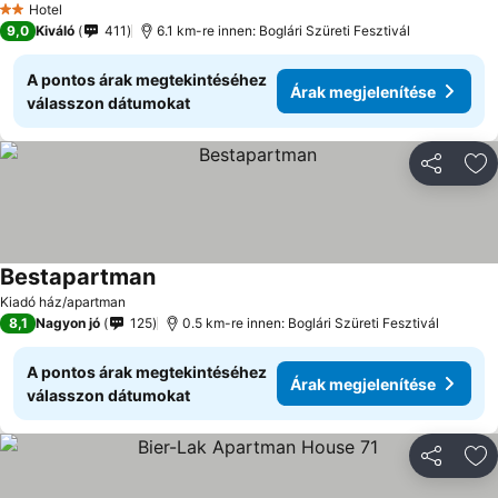
Hotel
2 Kategória
9,0
Kiváló
411
6.1 km-re innen: Boglári Szüreti Fesztivál
A pontos árak megtekintéséhez
Árak megjelenítése
válasszon dátumokat
Megosztá
Ho
Bestapartman
Kiadó ház/apartman
8,1
Nagyon jó
125
0.5 km-re innen: Boglári Szüreti Fesztivál
A pontos árak megtekintéséhez
Árak megjelenítése
válasszon dátumokat
Megosztá
Ho