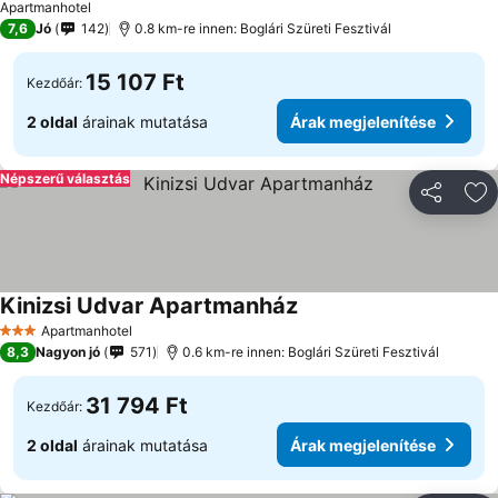
Apartmanhotel
7,6
Jó
142
0.8 km-re innen: Boglári Szüreti Fesztivál
15 107 Ft
Kezdőár:
2 oldal
árainak mutatása
Árak megjelenítése
Népszerű választás
Megosztá
Ho
Kinizsi Udvar Apartmanház
Apartmanhotel
3 Kategória
8,3
Nagyon jó
571
0.6 km-re innen: Boglári Szüreti Fesztivál
31 794 Ft
Kezdőár:
2 oldal
árainak mutatása
Árak megjelenítése