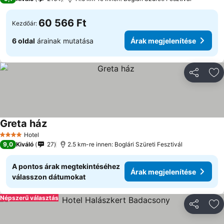
60 566 Ft
Kezdőár:
6 oldal
árainak mutatása
Árak megjelenítése
Megosztá
Ho
Greta ház
Hotel
4 Kategória
9,0
Kiváló
27
2.5 km-re innen: Boglári Szüreti Fesztivál
A pontos árak megtekintéséhez
Árak megjelenítése
válasszon dátumokat
Népszerű választás
Megosztá
Ho