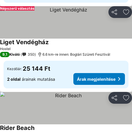
Népszerű választás
Megosztá
Ho
Liget Vendégház
Hostel
9,1
Kiváló
350
6.6 km-re innen: Boglári Szüreti Fesztivál
25 144 Ft
Kezdőár:
2 oldal
árainak mutatása
Árak megjelenítése
Megosztá
Ho
Rider Beach