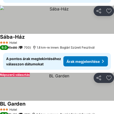
Megosztá
Ho
Sába-Ház
Hotel
3 Kategória
9,0
Kiváló
700
1.8 km-re innen: Boglári Szüreti Fesztivál
A pontos árak megtekintéséhez
Árak megjelenítése
válasszon dátumokat
Népszerű választás
Megosztá
Ho
BL Garden
Hotel
3 Kategória