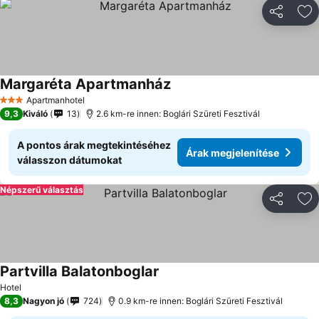
Megosztá
Ho
Margaréta Apartmanház
Apartmanhotel
3 Kategória
9,3
Kiváló
13
2.6 km-re innen: Boglári Szüreti Fesztivál
A pontos árak megtekintéséhez
Árak megjelenítése
válasszon dátumokat
Népszerű választás
Megosztá
Ho
Partvilla Balatonboglar
Hotel
8,3
Nagyon jó
724
0.9 km-re innen: Boglári Szüreti Fesztivál