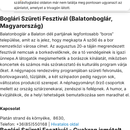
szállásfoglalási oldalon már nem találja meg pontosan ugyanazt az
ajánlatot, amelyet a trivagón látott.
Boglári Szüreti Fesztivál (Balatonboglár,
Magyarország)
Balatonboglár a Balaton déli partjának legfontosabb “boros”
települése, amit az is jelez, hogy megkapta A szőlő és a bor
nemzetközi városa címet. Az augusztus 20-a táján megrendezett
fesztivál nemcsak a borkedvelőknek, de a tó vendégeinek is igazi
ünnepe.A látogatók megismerhetik a borászok kínálatát, miközben
koncertek és számos más szórakoztató és kulturális program várja
őket. A négynapos rendezvény programjában szüreti felvonulás,
borlovagavató, tűzijáték, a két színpadon pedig nagyon sok,
változatos produkció szerepel. A néphagyományt őrző csoportok
mellett az ország sztárzenekarai, zenészei is fellépnek. A humor, a
kvízjátékok, de a helyi tehetségek bemutatkozása sem maradhat el.
Kapcsolat
Platán strand és környéke
,
8630
,
Telefon
:
+36(85)550168
|
Hivatalos oldal