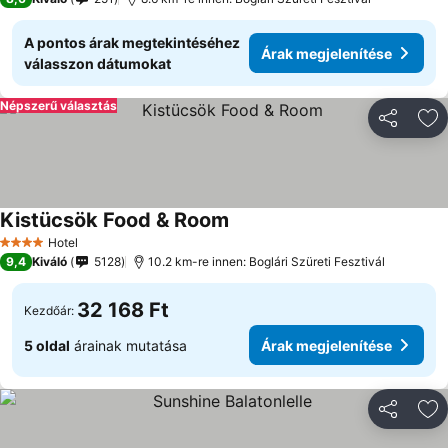
A pontos árak megtekintéséhez
Árak megjelenítése
válasszon dátumokat
Népszerű választás
Megosztá
Ho
Kistücsök Food & Room
Hotel
4 Kategória
9,4
Kiváló
5128
10.2 km-re innen: Boglári Szüreti Fesztivál
32 168 Ft
Kezdőár:
5 oldal
árainak mutatása
Árak megjelenítése
Megosztá
Ho