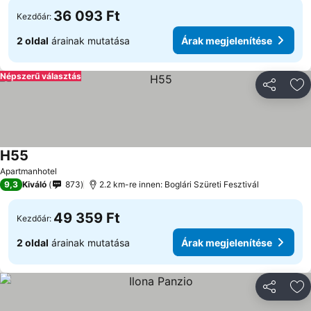
36 093 Ft
Kezdőár:
2 oldal
árainak mutatása
Árak megjelenítése
Népszerű választás
Megosztá
Ho
H55
Apartmanhotel
9,3
Kiváló
873
2.2 km-re innen: Boglári Szüreti Fesztivál
49 359 Ft
Kezdőár:
2 oldal
árainak mutatása
Árak megjelenítése
Megosztá
Ho