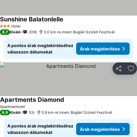
Sunshine Balatonlelle
Hotel
3 Kategória
8,7
Kiváló
209
3.0 km-re innen: Boglári Szüreti Fesztivál
A pontos árak megtekintéséhez
Árak megjelenítése
válasszon dátumokat
Megosztá
Ho
Apartments Diamond
Apartmanhotel
9,9
Kiváló
53
0.9 km-re innen: Boglári Szüreti Fesztivál
A pontos árak megtekintéséhez
Árak megjelenítése
válasszon dátumokat