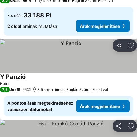
8,7
Kiváló
411
4.5 km-re innen: Boglári Szüreti Fesztivál
33 188 Ft
Kezdőár:
2 oldal
árainak mutatása
Árak megjelenítése
Megosztá
Ho
Y Panzió
Hotel
7,5
Jó
563
3.5 km-re innen: Boglári Szüreti Fesztivál
A pontos árak megtekintéséhez
Árak megjelenítése
válasszon dátumokat
Megosztá
Ho