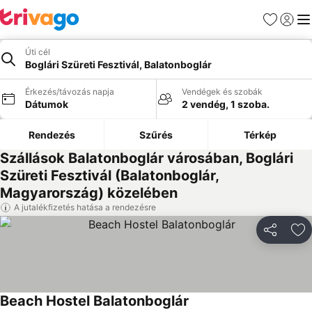
Kedvencek
Bejelen
Me
Úti cél
Boglári Szüreti Fesztivál, Balatonboglár
Érkezés/távozás napja
Vendégek és szobák
Dátumok
2 vendég, 1 szoba.
Rendezés
Szűrés
Térkép
Szállások Balatonboglár városában, Boglári
Szüreti Fesztivál (Balatonboglár,
Magyarország) közelében
A jutalékfizetés hatása a rendezésre
Megosztá
Ho
Beach Hostel Balatonboglár