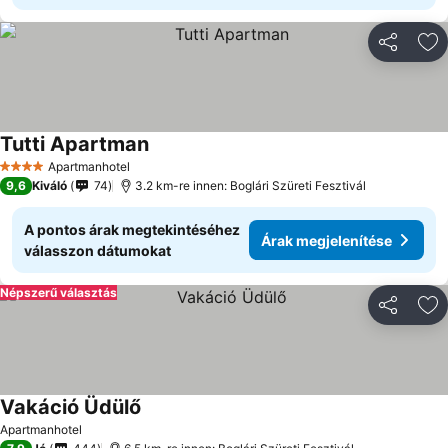
Megosztá
Ho
Tutti Apartman
Apartmanhotel
4 Kategória
9,6
Kiváló
74
3.2 km-re innen: Boglári Szüreti Fesztivál
A pontos árak megtekintéséhez
Árak megjelenítése
válasszon dátumokat
Népszerű választás
Megosztá
Ho
Vakáció Üdülő
Apartmanhotel