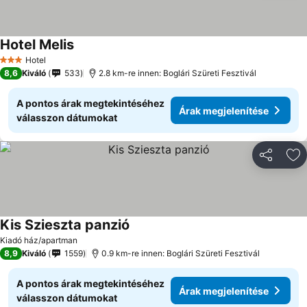
Hotel Melis
Hotel
3 Kategória
8,6
Kiváló
533
2.8 km-re innen: Boglári Szüreti Fesztivál
A pontos árak megtekintéséhez
Árak megjelenítése
válasszon dátumokat
Megosztá
Ho
Kis Szieszta panzió
Kiadó ház/apartman
8,9
Kiváló
1559
0.9 km-re innen: Boglári Szüreti Fesztivál
A pontos árak megtekintéséhez
Árak megjelenítése
válasszon dátumokat