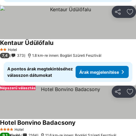
Megosztá
Ho
Kentaur Üdülőfalu
Hotel
2 Kategória
7,4
373
1.8 km-re innen: Boglári Szüreti Fesztivál
A pontos árak megtekintéséhez
Árak megjelenítése
válasszon dátumokat
Népszerű választás
Megosztá
Ho
Hotel Bonvino Badacsony
Hotel
4 Kategória
9,1
Kiváló
2164
11.6 km-re innen: Boglári Szüreti Fesztivál