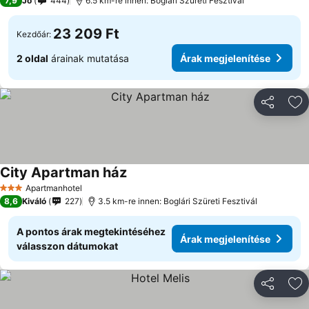
7,9
Jó
444
6.5 km-re innen: Boglári Szüreti Fesztivál
23 209 Ft
Kezdőár:
2 oldal
árainak mutatása
Árak megjelenítése
Megosztá
Ho
City Apartman ház
Apartmanhotel
3 Kategória
8,6
Kiváló
227
3.5 km-re innen: Boglári Szüreti Fesztivál
A pontos árak megtekintéséhez
Árak megjelenítése
válasszon dátumokat
Megosztá
Ho