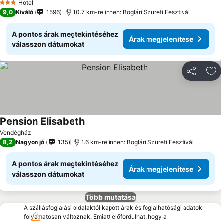
Hotel
3 Kategória
9,0
Kiváló
1596
10.7 km-re innen: Boglári Szüreti Fesztivál
A pontos árak megtekintéséhez
Árak megjelenítése
válasszon dátumokat
Megosztá
Ho
Pension Elisabeth
Vendégház
8,2
Nagyon jó
135
1.6 km-re innen: Boglári Szüreti Fesztivál
A pontos árak megtekintéséhez
Árak megjelenítése
válasszon dátumokat
Több mutatása
A szállásfoglalási oldalaktól kapott árak és foglalhatósági adatok
folyamatosan változnak. Emiatt előfordulhat, hogy a