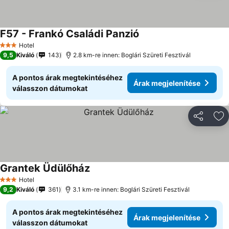
F57 - Frankó Családi Panzió
Hotel
3 Kategória
9,5
Kiváló
143
2.8 km-re innen: Boglári Szüreti Fesztivál
A pontos árak megtekintéséhez
Árak megjelenítése
válasszon dátumokat
Megosztá
Ho
Grantek Üdülőház
Hotel
3 Kategória
9,2
Kiváló
361
3.1 km-re innen: Boglári Szüreti Fesztivál
A pontos árak megtekintéséhez
Árak megjelenítése
válasszon dátumokat