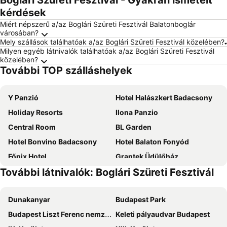
Boglári Szüreti Fesztivál - Gyakran ismételt
kérdések
Miért népszerű a/az Boglári Szüreti Fesztivál Balatonboglár
városában?
Mely szállások találhatóak a/az Boglári Szüreti Fesztivál közelében?
Milyen egyéb látnivalók találhatóak a/az Boglári Szüreti Fesztivál
közelében?
További TOP szálláshelyek
Y Panzió
Hotel Halászkert Badacsony
Holiday Resorts
Ilona Panzio
Central Room
BL Garden
Hotel Bonvino Badacsony
Hotel Balaton Fonyód
Főnix Hotel
Grantek Üdülőház
További látnivalók: Boglári Szüreti Fesztivál
Solaris Hotel
Wellness Hotel Szindbád
Magaspart Panzió
Pole Position Beach Hotel
Dunakanyar
Budapest Park
Partvilla Balatonboglar
Fenyves Yacht Club
Budapest Liszt Ferenc nemzetközi repülőtér
Keleti pályaudvar Budapest
BF Hotel
Villa Dorottya