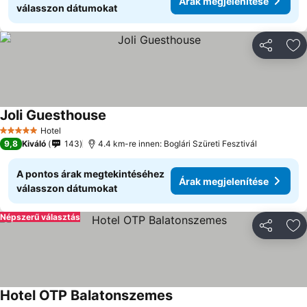
Árak megjelenítése
válasszon dátumokat
Megosztá
Ho
Joli Guesthouse
Hotel
5 Kategória
9,8
Kiváló
143
4.4 km-re innen: Boglári Szüreti Fesztivál
A pontos árak megtekintéséhez
Árak megjelenítése
válasszon dátumokat
Népszerű választás
Megosztá
Ho
Hotel OTP Balatonszemes