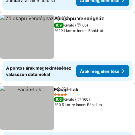
2 oldal
árainak mutatása
Árak megjelenítése
Zöldkapu Vendégház
Megosztás
Hozzáadás a kedvencekhez
9,9
Kiváló
60
19.1 km-re innen: Bánki-tó
A pontos árak megtekintéséhez
Árak megjelenítése
válasszon dátumokat
Fácán-Lak
Megosztás
Hozzáadás a kedvencekhez
4 Kategória
9,6
Kiváló
160
9.5 km-re innen: Bánki-tó