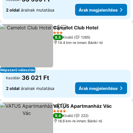
2 oldal
árainak mutatása
Árak megjelenítése
Camelot Club Hotel
Megosztás
Hozzáadás a kedvencekhez
3 Kategória
8,5
Kiváló
1265
14.4 km-re innen: Bánki-tó
Népszerű választás
36 021 Ft
Kezdőár:
2 oldal
árainak mutatása
Árak megjelenítése
VATUS Apartmanház Vác
Megosztás
Hozzáadás a kedvencekhez
4 Kategória
9,4
Kiváló
222
16.6 km-re innen: Bánki-tó