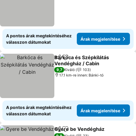
A pontos árak megtekintéséhez
Árak megjelenítése
válasszon dátumokat
Barkóca és Szépkilátás
Megosztás
Hozzáadás a kedvencekhez
Vendégház / Cabin
9,7
Kiváló
103
17.1 km-re innen: Bánki-tó
A pontos árak megtekintéséhez
Árak megjelenítése
válasszon dátumokat
Gyere be Vendégház
Megosztás
Hozzáadás a kedvencekhez
9,9
Kiváló
23