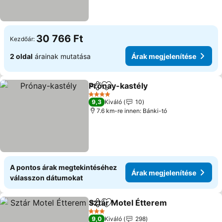
30 766 Ft
Kezdőár:
2 oldal
árainak mutatása
Árak megjelenítése
Prónay-kastély
Megosztás
Hozzáadás a kedvencekhez
4 Kategória
9,3
Kiváló
10
7.6 km-re innen: Bánki-tó
A pontos árak megtekintéséhez
Árak megjelenítése
válasszon dátumokat
Sztár Motel Étterem
Megosztás
Hozzáadás a kedvencekhez
3 Kategória
9,0
Kiváló
298