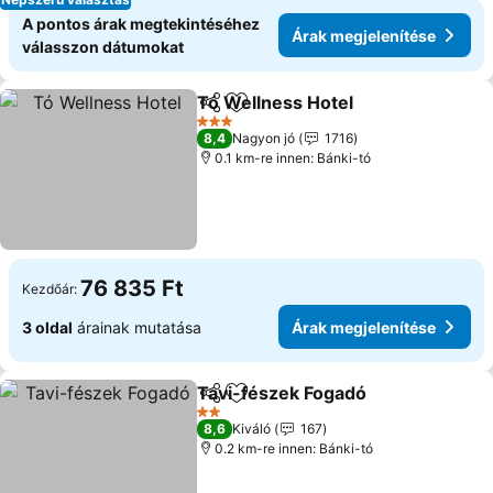
A pontos árak megtekintéséhez
Árak megjelenítése
válasszon dátumokat
Tó Wellness Hotel
Megosztás
Hozzáadás a kedvencekhez
3 Kategória
8,4
Nagyon jó
1716
0.1 km-re innen: Bánki-tó
76 835 Ft
Kezdőár:
3 oldal
árainak mutatása
Árak megjelenítése
Tavi-fészek Fogadó
Megosztás
Hozzáadás a kedvencekhez
2 Kategória
8,6
Kiváló
167
0.2 km-re innen: Bánki-tó