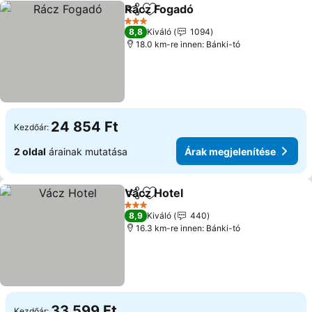
Rácz Fogadó
Megosztás
Hozzáadás a kedvencekhez
3 Kategória
8,8
Kiváló
1094
18.0 km-re innen: Bánki-tó
24 854 Ft
Kezdőár:
2 oldal
árainak mutatása
Árak megjelenítése
Vácz Hotel
Megosztás
Hozzáadás a kedvencekhez
3 Kategória
8,9
Kiváló
440
16.3 km-re innen: Bánki-tó
33 599 Ft
Kezdőár: