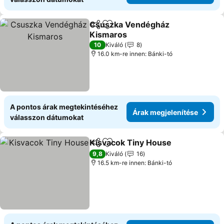
Csuszka Vendégház
Megosztás
Hozzáadás a kedvencekhez
Kismaros
10
Kiváló
8
16.0 km-re innen: Bánki-tó
A pontos árak megtekintéséhez
Árak megjelenítése
válasszon dátumokat
Kisvacok Tiny House
Megosztás
Hozzáadás a kedvencekhez
9,8
Kiváló
16
16.5 km-re innen: Bánki-tó