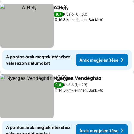
A Hely
Megosztás
Hozzáadás a kedvencekhez
9,7
Kiváló
50
16.3 km-re innen: Bánki-tó
A pontos árak megtekintéséhez
Árak megjelenítése
válasszon dátumokat
Nyerges Vendégház
Megosztás
Hozzáadás a kedvencekhez
9,8
Kiváló
23
14.5 km-re innen: Bánki-tó
A pontos árak megtekintéséhez
Árak megjelenítése
válasszon dátumokat