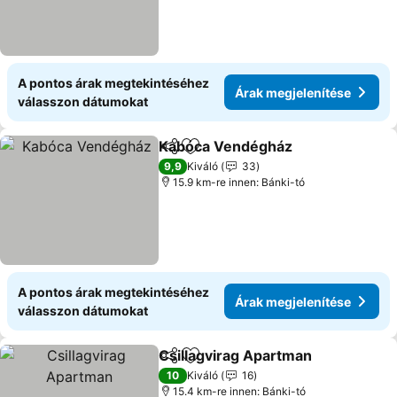
A pontos árak megtekintéséhez
Árak megjelenítése
válasszon dátumokat
Kabóca Vendégház
Megosztás
Hozzáadás a kedvencekhez
9,9
Kiváló
33
15.9 km-re innen: Bánki-tó
A pontos árak megtekintéséhez
Árak megjelenítése
válasszon dátumokat
Csillagvirag Apartman
Megosztás
Hozzáadás a kedvencekhez
10
Kiváló
16
15.4 km-re innen: Bánki-tó