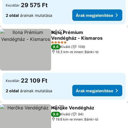
29 575 Ft
Kezdőár:
2 oldal
árainak mutatása
Árak megjelenítése
Ilona Prémium
Megosztás
Hozzáadás a kedvencekhez
Vendégház - Kismaros
5 Kategória
9,6
Kiváló
106
16.3 km-re innen: Bánki-tó
22 109 Ft
Kezdőár:
2 oldal
árainak mutatása
Árak megjelenítése
Herőke Vendégház
Megosztás
Hozzáadás a kedvencekhez
9,6
Kiváló
94
19.6 km-re innen: Bánki-tó