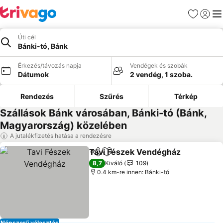
Kedvencek
Bejelen
Me
Úti cél
Bánki-tó, Bánk
Érkezés/távozás napja
Vendégek és szobák
Dátumok
2 vendég, 1 szoba.
Rendezés
Szűrés
Térkép
Szállások Bánk városában, Bánki-tó (Bánk,
Magyarország) közelében
A jutalékfizetés hatása a rendezésre
Tavi Fészek Vendégház
Megosztás
Hozzáadás a kedvencekhez
8,7
Kiváló
109
0.4 km-re innen: Bánki-tó
Népszerű választás