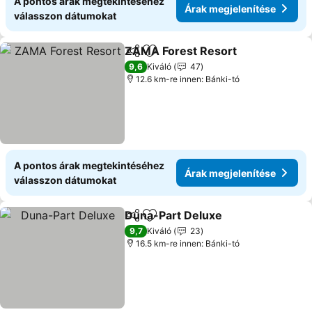
A pontos árak megtekintéséhez
Árak megjelenítése
válasszon dátumokat
ZAMA Forest Resort
Megosztás
Hozzáadás a kedvencekhez
9,6
Kiváló
47
12.6 km-re innen: Bánki-tó
A pontos árak megtekintéséhez
Árak megjelenítése
válasszon dátumokat
Duna-Part Deluxe
Megosztás
Hozzáadás a kedvencekhez
9,7
Kiváló
23
16.5 km-re innen: Bánki-tó