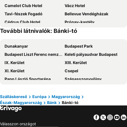
Camelot Club Hotel
Vácz Hotel
Tavi-fészek Fogadó
Bellevue Vendégházak
Cédrus Club Hotel
Prónay-kastély
További látnivalók: Bánki-tó
Napfény Vendégház
Szent Borbála Vendégház
Fenyvesi Vendégház
Lilaakác Vendégház
Dunakanyar
Budapest Park
Nyirjes Vendégház
Club Panzio
Budapest Liszt Ferenc nemzetközi repülőtér
Keleti pályaudvar Budapest
Hotel Vörössipka
Zeke Pension
IX. Kerület
XIII. Kerület
Camelot Club
Tengerszem Panzió
XI. Kerület
Csepel
Naszály Kapuja Vendégház Kosd
Magdi Vendégház Diósjenő
Papp László Sportaréna
Szépasszonyvölgy
Bánki Vadászház Bánk
Alt Tabán Panzió
Kékestető
Efott Fesztivál
III. Kerület
VII. Kerület
Szálláskereső
Európa
Magyarország
Észak-Magyarország
Bánk
Bánki-tó
Népliget
XIV. Kerület
VIII. Kerület
V. Kerület
Facebook
Twitter
Insta
Yo
Nyugati pályaudvar Budapest
X. Kerület
Válasszon országot