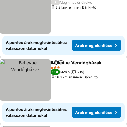
/
Még nincs értékelve
3.2 km-re innen: Bánki-tó
A pontos árak megtekintéséhez
Árak megjelenítése
válasszon dátumokat
Bellevue Vendégházak
Megosztás
Hozzáadás a kedvencekhez
3 Kategória
9,4
Kiváló
215
16.6 km-re innen: Bánki-tó
A pontos árak megtekintéséhez
Árak megjelenítése
válasszon dátumokat