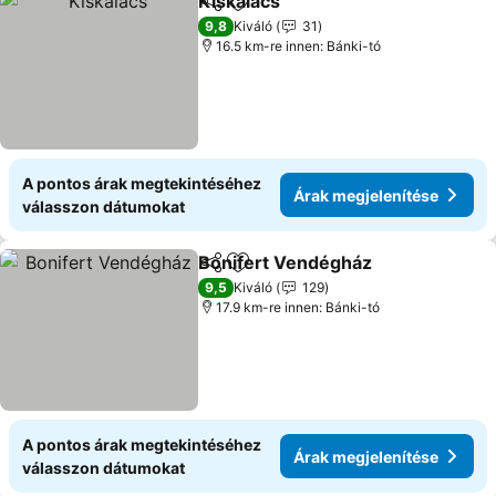
Kiskalacs
Megosztás
Hozzáadás a kedvencekhez
9,8
Kiváló
31
16.5 km-re innen: Bánki-tó
A pontos árak megtekintéséhez
Árak megjelenítése
válasszon dátumokat
Bonifert Vendégház
Megosztás
Hozzáadás a kedvencekhez
9,5
Kiváló
129
17.9 km-re innen: Bánki-tó
A pontos árak megtekintéséhez
Árak megjelenítése
válasszon dátumokat