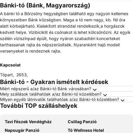
Bánki-tó (Bánk, Magyarország)
A bánki tó a Börzsöny hegységben található egy nagyon kellemes
környezetben Bánk községben. Maga a tó nem nagy, kb. fél óra
alatt körbejárható. Kialakított stranddal rendelkezik,a horgászok
kedvelt helye. Vizibiciklit és csónakot is lehet kölcsönözni. Az egyik
szélén víziszínpad épült, hogy nyáron szabadtéri koncerteket
tarthassanak rajta és népszerűsítsék. Nyaranként hajó modell
versenyeket is rendeznek rajta.
Kapcsolat
Tópart
,
2653
,
Bánki-tó - Gyakran ismételt kérdések
Miért népszerű a/az Bánki-tó Bánk városában?
Mely szállások találhatóak a/az Bánki-tó közelében?
Milyen egyéb látnivalók találhatóak a/az Bánki-tó közelében?
További TOP szálláshelyek
Tavi Fészek Vendégház
Csillag Panzió
Napsugár Panzió
Tó Wellness Hotel