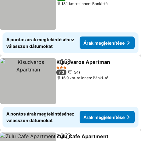
18.1 km-re innen: Bánki-tó
A pontos árak megtekintéséhez
Árak megjelenítése
válasszon dátumokat
Kisudvaros Apartman
Megosztás
Hozzáadás a kedvencekhez
3 Kategória
7,3
54
16.9 km-re innen: Bánki-tó
A pontos árak megtekintéséhez
Árak megjelenítése
válasszon dátumokat
Zulu Cafe Apartment
Megosztás
Hozzáadás a kedvencekhez