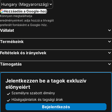
Lurdy Ház
Balatonszéplak
Újpest
Puskás Ferenc Stadion
Hozzáadás a Google-hoz
Hungexpo
XII. Kerület
Könnyen megtalálhatja
eredményeinket: adja hozzá a trivagót
Kelenföld
Déli pályaudvar
preferált forrásként a Google-höz.
Vállalat
Művészetek Völgye
Siófok-Sóstó
Aranypart
Gyopárosfürdő
Termékeink
XVI kerület
Margitsziget
II. Kerület
VI. Kerület
Feltételek és irányelvek
Fonyódliget
Óbuda
Támogatás
Belváros
Pesterzsébet
Váci utca
Zugló
Jelentkezzen be a tagok exkluzív
Szabadifürdő
Platán Strand
előnyeiért
Kispest
Bánki-tó
Személyre szabott élmény
Hősök tere
Szlovák Paradicsom Nemzeti Park
Hűségajánlatok és tagsági árak
Rám-szakadék
Hegyvidék
Bejelentkezés
Visegrádi Bobpálya
Visegrádi Nemzetközi Palotajátékok