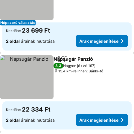
Népszerű választás
23 699 Ft
Kezdőár:
2 oldal
árainak mutatása
Árak megjelenítése
Napsugár Panzió
Megosztás
Hozzáadás a kedvencekhez
8,3
Nagyon jó
197
15.4 km-re innen: Bánki-tó
22 334 Ft
Kezdőár:
2 oldal
árainak mutatása
Árak megjelenítése