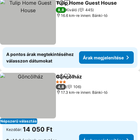
Tulip Home Guest House
Megosztás
Hozzáadás a kedvencekhez
8,8
Kiváló
445
16.6 km-re innen: Bánki-tó
A pontos árak megtekintéséhez
Árak megjelenítése
válasszon dátumokat
Göncölház
Megosztás
Hozzáadás a kedvencekhez
3 Kategória
4,8
106
17.3 km-re innen: Bánki-tó
Népszerű választás
14 050 Ft
Kezdőár: