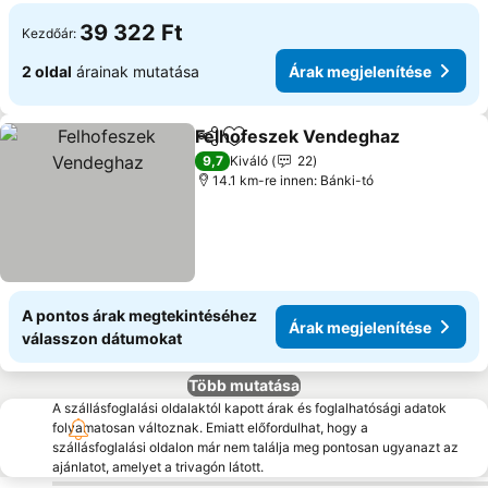
39 322 Ft
Kezdőár:
2 oldal
árainak mutatása
Árak megjelenítése
Felhofeszek Vendeghaz
Megosztás
Hozzáadás a kedvencekhez
9,7
Kiváló
22
14.1 km-re innen: Bánki-tó
A pontos árak megtekintéséhez
Árak megjelenítése
válasszon dátumokat
Több mutatása
A szállásfoglalási oldalaktól kapott árak és foglalhatósági adatok
folyamatosan változnak. Emiatt előfordulhat, hogy a
szállásfoglalási oldalon már nem találja meg pontosan ugyanazt az
ajánlatot, amelyet a trivagón látott.