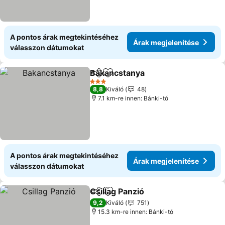
A pontos árak megtekintéséhez
Árak megjelenítése
válasszon dátumokat
Bakancstanya
Megosztás
Hozzáadás a kedvencekhez
3 Kategória
8,8
Kiváló
48
7.1 km-re innen: Bánki-tó
A pontos árak megtekintéséhez
Árak megjelenítése
válasszon dátumokat
Csillag Panzió
Megosztás
Hozzáadás a kedvencekhez
9,2
Kiváló
751
15.3 km-re innen: Bánki-tó