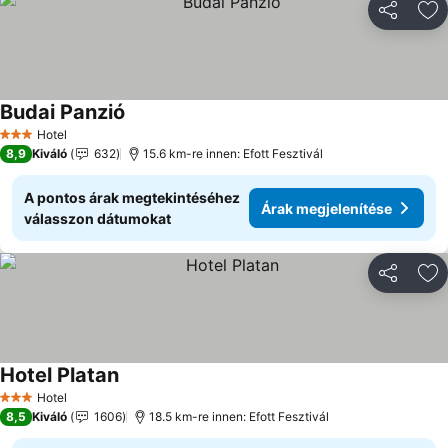
Megosztá
Ho
Budai Panzió
Hotel
3 Kategória
8,9
Kiváló
632
15.6 km-re innen: Efott Fesztivál
A pontos árak megtekintéséhez
Árak megjelenítése
válasszon dátumokat
Megosztá
Ho
Hotel Platan
Hotel
3 Kategória
8,5
Kiváló
1606
18.5 km-re innen: Efott Fesztivál