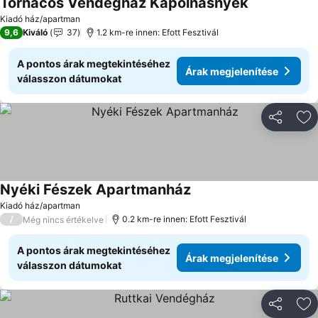
Tornacos Vendeghaz Kapolnasnyek
Kiadó ház/apartman
9,6
Kiváló
37
1.2 km-re innen: Efott Fesztivál
A pontos árak megtekintéséhez
Árak megjelenítése
válasszon dátumokat
Megosztá
Ho
Nyéki Fészek Apartmanház
Kiadó ház/apartman
/
0.2 km-re innen: Efott Fesztivál
Még nincs értékelve
A pontos árak megtekintéséhez
Árak megjelenítése
válasszon dátumokat
Megosztá
Ho