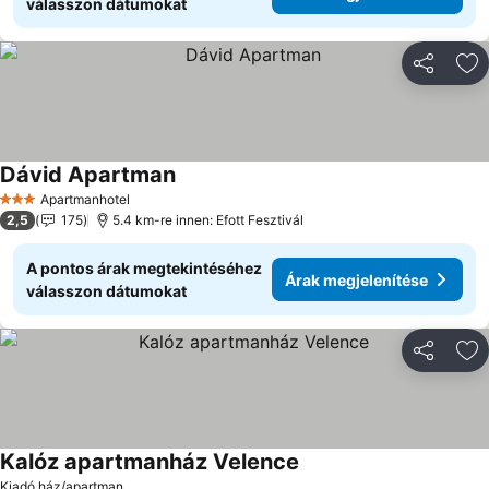
válasszon dátumokat
Megosztá
Ho
Dávid Apartman
Apartmanhotel
3 Kategória
2,5
175
5.4 km-re innen: Efott Fesztivál
A pontos árak megtekintéséhez
Árak megjelenítése
válasszon dátumokat
Megosztá
Ho
Kalóz apartmanház Velence
Kiadó ház/apartman