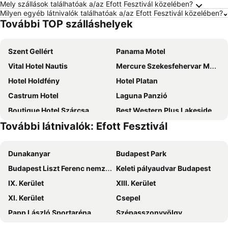
Mely szállások találhatóak a/az Efott Fesztivál közelében?
Milyen egyéb látnivalók találhatóak a/az Efott Fesztivál közelében?
További TOP szálláshelyek
Szent Gellért
Panama Motel
Vital Hotel Nautis
Mercure Szekesfehervar Magyar Kiraly
Hotel Holdfény
Hotel Platan
Castrum Hotel
Laguna Panzió
Boutique Hotel Szárcsa
Best Western Plus Lakeside Hotel
További látnivalók: Efott Fesztivál
Hotel Vadászkürt Superior
Budai Panzió
Lake and Spa Apartman
Ludwig Hotel
Dunakanyar
Budapest Park
Ruttkai Vendégház
Atrium Agárd
Budapest Liszt Ferenc nemzetközi repülőtér
Keleti pályaudvar Budapest
Dióliget - Diófácska Présház
Royal Reserve
IX. Kerület
XIII. Kerület
Velence Resort & Spa
Natura Vendégház Pázmánd
XI. Kerület
Csepel
Árpád Vendégház Gárdony
Jancsár Hotel
Papp László Sportaréna
Szépasszonyvölgy
Simon Panzió És Borház
Pálmajor Pihenőpark és Rendezvényközpont
Kékestető
Efott Fesztivál