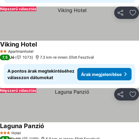
Népszerű választás
Megosztá
Ho
Viking Hotel
Apartmanhotel
2 Kategória
7,5
Jó
1073
7.3 km-re innen: Efott Fesztivál
A pontos árak megtekintéséhez
Árak megjelenítése
válasszon dátumokat
Népszerű választás
Megosztá
Ho
Laguna Panzió
Hotel
3 Kategória
9,3
Kiváló
1199
6.9 km-re innen: Efott Fesztivál