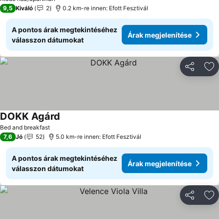
9,5
Kiváló
2
0.2 km-re innen: Efott Fesztivál
A pontos árak megtekintéséhez
Árak megjelenítése
válasszon dátumokat
Megosztá
Ho
DOKK Agárd
Bed and breakfast
7,6
Jó
52
5.0 km-re innen: Efott Fesztivál
A pontos árak megtekintéséhez
Árak megjelenítése
válasszon dátumokat
Megosztá
Ho