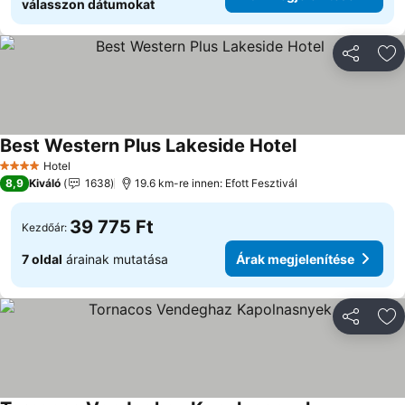
válasszon dátumokat
Megosztá
Ho
Best Western Plus Lakeside Hotel
Hotel
4 Kategória
8,9
Kiváló
1638
19.6 km-re innen: Efott Fesztivál
39 775 Ft
Kezdőár:
7 oldal
árainak mutatása
Árak megjelenítése
Megosztá
Ho