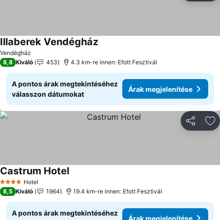
Illaberek Vendégház
Vendégház
8,8
Kiváló
453
4.3 km-re innen: Efott Fesztivál
A pontos árak megtekintéséhez
Árak megjelenítése
válasszon dátumokat
Megosztá
Ho
Castrum Hotel
Hotel
4 Kategória
8,5
Kiváló
1964
19.4 km-re innen: Efott Fesztivál
A pontos árak megtekintéséhez
Árak megjelenítése