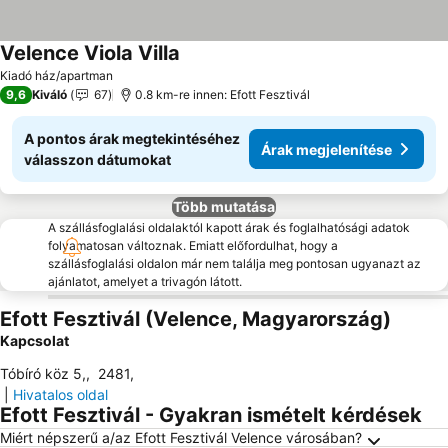
Velence Viola Villa
Kiadó ház/apartman
9,6
Kiváló
67
0.8 km-re innen: Efott Fesztivál
A pontos árak megtekintéséhez
Árak megjelenítése
válasszon dátumokat
Több mutatása
A szállásfoglalási oldalaktól kapott árak és foglalhatósági adatok
folyamatosan változnak. Emiatt előfordulhat, hogy a
szállásfoglalási oldalon már nem találja meg pontosan ugyanazt az
ajánlatot, amelyet a trivagón látott.
Efott Fesztivál (Velence, Magyarország)
Kapcsolat
Tóbíró köz 5,
,
2481
,
|
Hivatalos oldal
Efott Fesztivál - Gyakran ismételt kérdések
Miért népszerű a/az Efott Fesztivál Velence városában?