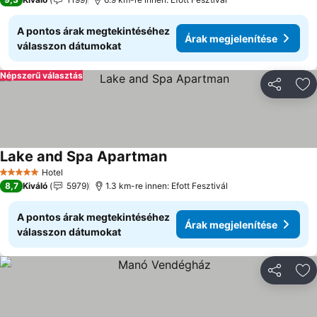
A pontos árak megtekintéséhez
Árak megjelenítése
válasszon dátumokat
Népszerű választás
Megosztá
Ho
Lake and Spa Apartman
Hotel
5 Kategória
8,7
Kiváló
5979
1.3 km-re innen: Efott Fesztivál
A pontos árak megtekintéséhez
Árak megjelenítése
válasszon dátumokat
Megosztá
Ho