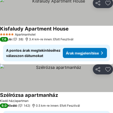
Megosztá
Ho
Kisfaludy Apartment House
Apartmanhotel
5 Kategória
7,6
Jó
38
3.4 km-re innen: Efott Fesztivál
A pontos árak megtekintéséhez
Árak megjelenítése
válasszon dátumokat
Megosztá
Ho
Szélrózsa apartmanház
Kiadó ház/apartman
9,0
Kiváló
142
0.5 km-re innen: Efott Fesztivál