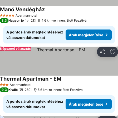
Manó Vendégház
Apartmanhotel
5 Kategória
8,3
Nagyon jó
21
4.6 km-re innen: Efott Fesztivál
A pontos árak megtekintéséhez
Árak megjelenítése
válasszon dátumokat
Népszerű választás
Megosztá
Ho
Thermal Apartman - EM
Apartmanhotel
3 Kategória
9,3
Kiváló
260
5.6 km-re innen: Efott Fesztivál
A pontos árak megtekintéséhez
Árak megjelenítése
válasszon dátumokat