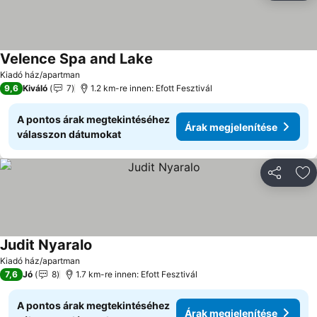
Velence Spa and Lake
Kiadó ház/apartman
9,6
Kiváló
7
1.2 km-re innen: Efott Fesztivál
A pontos árak megtekintéséhez
Árak megjelenítése
válasszon dátumokat
Megosztá
Ho
Judit Nyaralo
Kiadó ház/apartman
7,6
Jó
8
1.7 km-re innen: Efott Fesztivál
A pontos árak megtekintéséhez
Árak megjelenítése