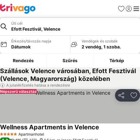
Kedvencek
Bejelen
Me
Úti cél
Efott Fesztivál, Velence
Érkezés/távozás napja
Vendégek és szobák
Dátumok
2 vendég, 1 szoba.
Rendezés
Szűrés
Térkép
Szállások Velence városában, Efott Fesztivál
(Velence, Magyarország) közelében
A jutalékfizetés hatása a rendezésre
Népszerű választás
Megosztá
Ho
Wellness Apartments in Velence
Apartmanhotel
5 Kategória