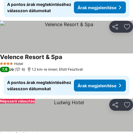
A pontos árak megtekintéséhez
Árak megjelenítése
válasszon dátumokat
Megosztá
Ho
Velence Resort & Spa
Hotel
4 Kategória
7,6
Jó
6
1.2 km-re innen: Efott Fesztivál
A pontos árak megtekintéséhez
Árak megjelenítése
válasszon dátumokat
Népszerű választás
Megosztá
Ho