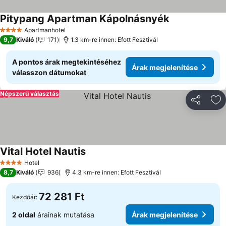
Pitypang Apartman Kápolnásnyék
Apartmanhotel
4 Kategória
9,7
Kiváló
171
1.3 km-re innen: Efott Fesztivál
A pontos árak megtekintéséhez
Árak megjelenítése
válasszon dátumokat
Népszerű választás
Megosztá
Ho
Vital Hotel Nautis
Hotel
4 Kategória
8,7
Kiváló
936
4.3 km-re innen: Efott Fesztivál
72 281 Ft
Kezdőár:
2 oldal
árainak mutatása
Árak megjelenítése