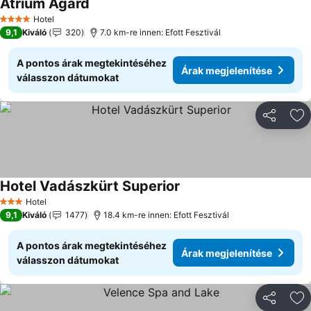
Atrium Agárd
Hotel
4 Kategória
9,1
Kiváló
320
7.0 km-re innen: Efott Fesztivál
A pontos árak megtekintéséhez
Árak megjelenítése
válasszon dátumokat
Megosztá
Ho
Hotel Vadászkürt Superior
Hotel
3 Kategória
9,1
Kiváló
1477
18.4 km-re innen: Efott Fesztivál
A pontos árak megtekintéséhez
Árak megjelenítése
válasszon dátumokat
Megosztá
Ho