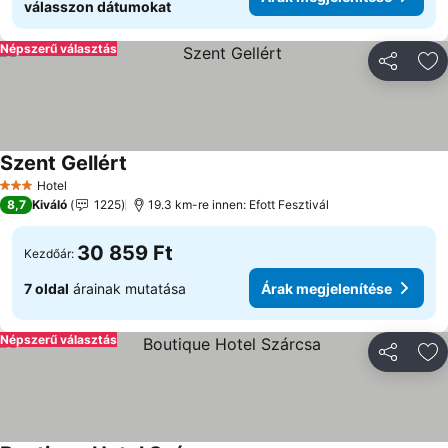
válasszon dátumokat
Népszerű választás
Megosztá
Ho
Szent Gellért
Hotel
3 Kategória
8,7
Kiváló
1225
19.3 km-re innen: Efott Fesztivál
30 859 Ft
Kezdőár:
7 oldal
árainak mutatása
Árak megjelenítése
Népszerű választás
Megosztá
Ho