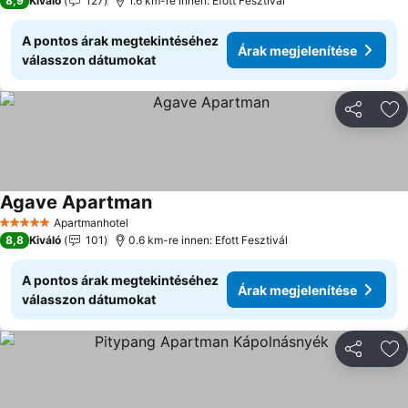
8,9
Kiváló
127
1.6 km-re innen: Efott Fesztivál
A pontos árak megtekintéséhez
Árak megjelenítése
válasszon dátumokat
Megosztá
Ho
Agave Apartman
Apartmanhotel
5 Kategória
8,8
Kiváló
101
0.6 km-re innen: Efott Fesztivál
A pontos árak megtekintéséhez
Árak megjelenítése
válasszon dátumokat
Megosztá
Ho