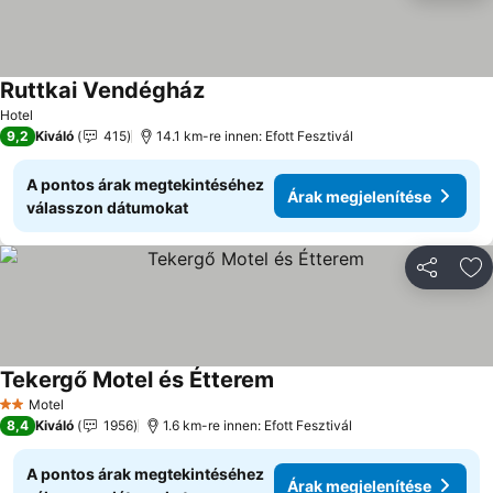
Ruttkai Vendégház
Hotel
9,2
Kiváló
415
14.1 km-re innen: Efott Fesztivál
A pontos árak megtekintéséhez
Árak megjelenítése
válasszon dátumokat
Megosztá
Ho
Tekergő Motel és Étterem
Motel
2 Kategória
8,4
Kiváló
1956
1.6 km-re innen: Efott Fesztivál
A pontos árak megtekintéséhez
Árak megjelenítése