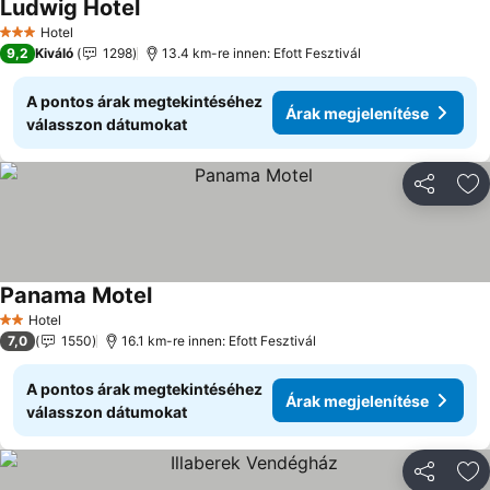
Ludwig Hotel
Hotel
3 Kategória
9,2
Kiváló
1298
13.4 km-re innen: Efott Fesztivál
A pontos árak megtekintéséhez
Árak megjelenítése
válasszon dátumokat
Megosztá
Ho
Panama Motel
Hotel
2 Kategória
7,0
1550
16.1 km-re innen: Efott Fesztivál
A pontos árak megtekintéséhez
Árak megjelenítése
válasszon dátumokat
Megosztá
Ho