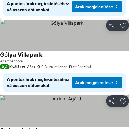
A pontos árak megtekintéséhez
Árak megjelenítése
válasszon dátumokat
Megosztá
Ho
Gólya Villapark
Apartmanhotel
9,2
Kiváló
354
0.3 km-re innen: Efott Fesztivál
A pontos árak megtekintéséhez
Árak megjelenítése
válasszon dátumokat
Megosztá
Ho