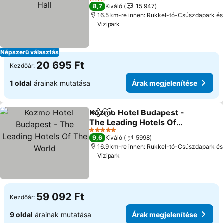
Hall
3 Kategória
8,7
Kiváló
15 947
16.5 km-re innen: Rukkel-tó-Csúszdapark és
Vizipark
Népszerű választás
20 695 Ft
Kezdőár:
1 oldal
árainak mutatása
Árak megjelenítése
Kozmo Hotel Budapest -
Megosztás
Hozzáadás a kedvencekhez
The Leading Hotels Of
The World
5 Kategória
9,6
Kiváló
5998
16.9 km-re innen: Rukkel-tó-Csúszdapark és
Vizipark
59 092 Ft
Kezdőár:
9 oldal
árainak mutatása
Árak megjelenítése