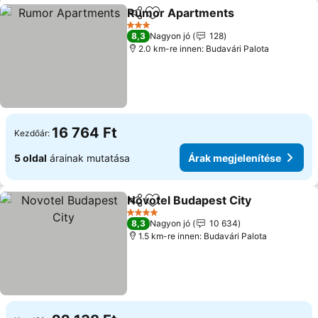
Rumor Apartments
Megosztás
Hozzáadás a kedvencekhez
3 Kategória
8,3
Nagyon jó
128
2.0 km-re innen: Budavári Palota
16 764 Ft
Kezdőár:
5 oldal
árainak mutatása
Árak megjelenítése
Novotel Budapest City
Megosztás
Hozzáadás a kedvencekhez
4 Kategória
8,3
Nagyon jó
10 634
1.5 km-re innen: Budavári Palota