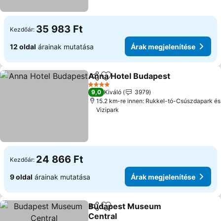
35 983 Ft
Kezdőár:
12 oldal
árainak mutatása
Árak megjelenítése
Anna Hotel Budapest
Megosztás
Hozzáadás a kedvencekhez
4 Kategória
9,0
Kiváló
3979
15.2 km-re innen: Rukkel-tó-Csúszdapark és
Vizipark
24 866 Ft
Kezdőár:
9 oldal
árainak mutatása
Árak megjelenítése
Budapest Museum
Megosztás
Hozzáadás a kedvencekhez
Central