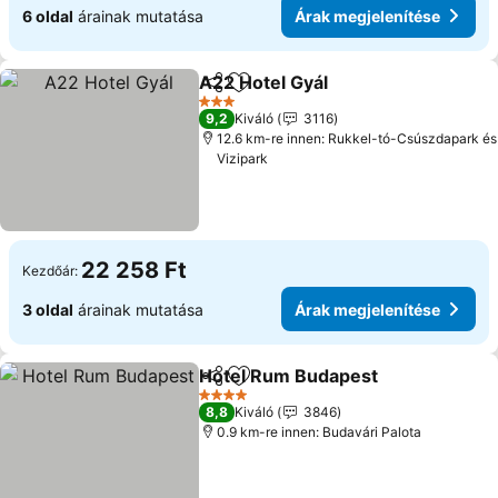
6 oldal
árainak mutatása
Árak megjelenítése
A22 Hotel Gyál
Megosztás
Hozzáadás a kedvencekhez
3 Kategória
9,2
Kiváló
3116
12.6 km-re innen: Rukkel-tó-Csúszdapark és
Vizipark
22 258 Ft
Kezdőár:
3 oldal
árainak mutatása
Árak megjelenítése
Hotel Rum Budapest
Megosztás
Hozzáadás a kedvencekhez
4 Kategória
8,8
Kiváló
3846
0.9 km-re innen: Budavári Palota