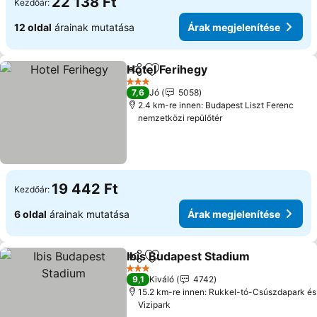
22 138 Ft
Kezdőár:
12 oldal
árainak mutatása
Árak megjelenítése
Hotel Ferihegy
Megosztás
Hozzáadás a kedvencekhez
3 Kategória
7,6
Jó
5058
2.4 km-re innen: Budapest Liszt Ferenc
nemzetközi repülőtér
19 442 Ft
Kezdőár:
6 oldal
árainak mutatása
Árak megjelenítése
Ibis Budapest Stadium
Megosztás
Hozzáadás a kedvencekhez
3 Kategória
9,1
Kiváló
4742
15.2 km-re innen: Rukkel-tó-Csúszdapark és
Vizipark