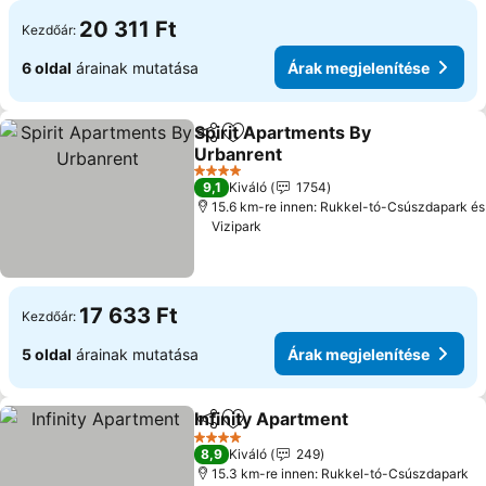
20 311 Ft
Kezdőár:
6 oldal
árainak mutatása
Árak megjelenítése
Spirit Apartments By
Megosztás
Hozzáadás a kedvencekhez
Urbanrent
4 Kategória
9,1
Kiváló
1754
15.6 km-re innen: Rukkel-tó-Csúszdapark és
Vizipark
17 633 Ft
Kezdőár:
5 oldal
árainak mutatása
Árak megjelenítése
Infinity Apartment
Megosztás
Hozzáadás a kedvencekhez
4 Kategória
8,9
Kiváló
249
15.3 km-re innen: Rukkel-tó-Csúszdapark