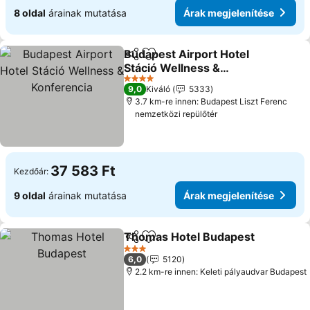
8 oldal
árainak mutatása
Árak megjelenítése
Budapest Airport Hotel
Megosztás
Hozzáadás a kedvencekhez
Stáció Wellness &
Konferencia
4 Kategória
9,0
Kiváló
5333
3.7 km-re innen: Budapest Liszt Ferenc
nemzetközi repülőtér
37 583 Ft
Kezdőár:
9 oldal
árainak mutatása
Árak megjelenítése
Thomas Hotel Budapest
Megosztás
Hozzáadás a kedvencekhez
3 Kategória
6,0
5120
2.2 km-re innen: Keleti pályaudvar Budapest