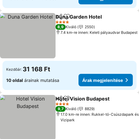
Duna Garden Hotel
Megosztás
Hozzáadás a kedvencekhez
4 Kategória
8,9
Kiváló
2550
7.4 km-re innen: Keleti pályaudvar Budapest
31 168 Ft
Kezdőár:
10 oldal
árainak mutatása
Árak megjelenítése
Hotel Vision Budapest
Megosztás
Hozzáadás a kedvencekhez
4 Kategória
9,7
Kiváló
8829
17.0 km-re innen: Rukkel-tó-Csúszdapark és
Vizipark