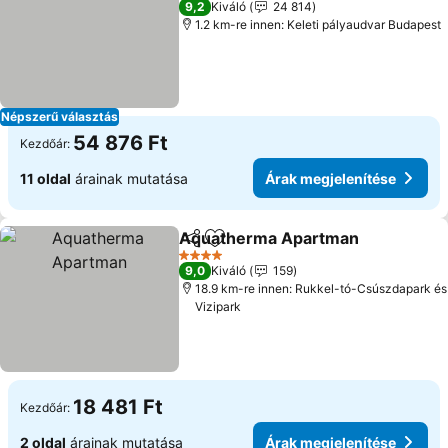
9,2
Kiváló
24 814
1.2 km-re innen: Keleti pályaudvar Budapest
Népszerű választás
54 876 Ft
Kezdőár:
11 oldal
árainak mutatása
Árak megjelenítése
Aquatherma Apartman
Megosztás
Hozzáadás a kedvencekhez
4 Kategória
9,0
Kiváló
159
18.9 km-re innen: Rukkel-tó-Csúszdapark és
Vizipark
18 481 Ft
Kezdőár:
2 oldal
árainak mutatása
Árak megjelenítése