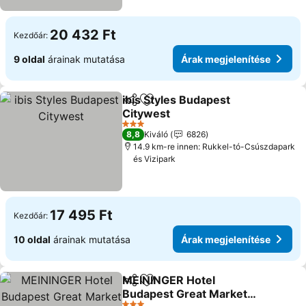
20 432 Ft
Kezdőár:
9 oldal
árainak mutatása
Árak megjelenítése
ibis Styles Budapest
Megosztás
Hozzáadás a kedvencekhez
Citywest
3 Kategória
8,8
Kiváló
6826
14.9 km-re innen: Rukkel-tó-Csúszdapark
és Vizipark
17 495 Ft
Kezdőár:
10 oldal
árainak mutatása
Árak megjelenítése
MEININGER Hotel
Megosztás
Hozzáadás a kedvencekhez
Budapest Great Market