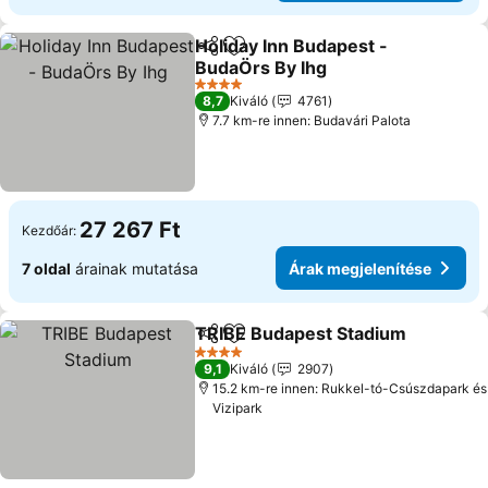
Holiday Inn Budapest -
Megosztás
Hozzáadás a kedvencekhez
BudaÖrs By Ihg
4 Kategória
8,7
Kiváló
4761
7.7 km-re innen: Budavári Palota
27 267 Ft
Kezdőár:
7 oldal
árainak mutatása
Árak megjelenítése
TRIBE Budapest Stadium
Megosztás
Hozzáadás a kedvencekhez
4 Kategória
9,1
Kiváló
2907
15.2 km-re innen: Rukkel-tó-Csúszdapark és
Vizipark