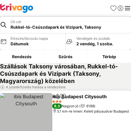
Kedvencek
Bejelen
Me
Úti cél
Rukkel-tó-Csúszdapark és Vizipark, Taksony
Érkezés/távozás napja
Vendégek és szobák
Dátumok
2 vendég, 1 szoba.
Rendezés
Szűrés
Térkép
Szállások Taksony városában, Rukkel-tó-
Csúszdapark és Vizipark (Taksony,
Magyarország) közelében
A jutalékfizetés hatása a rendezésre
ibis Budapest Citysouth
Megosztás
Hozzáadás a kedvencekhez
3 Kategória
8,3
Nagyon jó
6188
5.1 km-re innen: Keleti pályaudvar Budapest