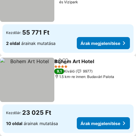
és Vizipark
55 771 Ft
Kezdőár:
2 oldal
árainak mutatása
Árak megjelenítése
Bohem Art Hotel
Megosztás
Hozzáadás a kedvencekhez
4 Kategória
9,1
Kiváló
9977
1.5 km-re innen: Budavári Palota
23 025 Ft
Kezdőár:
10 oldal
árainak mutatása
Árak megjelenítése