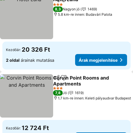
Megosztás
Hozzáadás a kedvencekhez
3 Kategória
8,3
Nagyon jó
1469
5.8 km-re innen: Budavári Palota
20 326 Ft
Kezdőár:
2 oldal
árainak mutatása
Árak megjelenítése
Corvin Point Rooms and
Megosztás
Hozzáadás a kedvencekhez
Apartments
3 Kategória
7,8
Jó
1619
1.7 km-re innen: Keleti pályaudvar Budapest
12 724 Ft
Kezdőár: