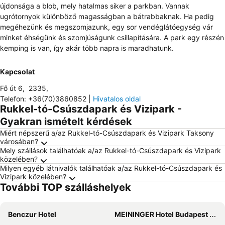
újdonsága a blob, mely hatalmas siker a parkban. Vannak
ugrótornyok különböző magasságban a bátrabbaknak. Ha pedig
megéhezünk és megszomjazunk, egy sor vendéglátóegység vár
minket éhségünk és szomjúságunk csillapítására. A park egy részén
kemping is van, így akár több napra is maradhatunk.
Kapcsolat
Fő út 6
,
2335
,
Telefon
:
+36(70)3860852
|
Hivatalos oldal
Rukkel-tó-Csúszdapark és Vizipark -
Gyakran ismételt kérdések
Miért népszerű a/az Rukkel-tó-Csúszdapark és Vizipark Taksony
városában?
Mely szállások találhatóak a/az Rukkel-tó-Csúszdapark és Vizipark
közelében?
Milyen egyéb látnivalók találhatóak a/az Rukkel-tó-Csúszdapark és
Vizipark közelében?
További TOP szálláshelyek
Benczur Hotel
MEININGER Hotel Budapest Great Market Hall