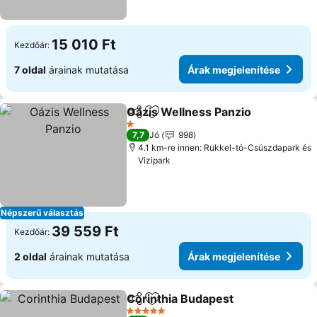
15 010 Ft
Kezdőár:
7 oldal
árainak mutatása
Árak megjelenítése
Oázis Wellness Panzio
Megosztás
Hozzáadás a kedvencekhez
1 Kategória
7,7
Jó
998
4.1 km-re innen: Rukkel-tó-Csúszdapark és
Vizipark
Népszerű választás
39 559 Ft
Kezdőár:
2 oldal
árainak mutatása
Árak megjelenítése
Corinthia Budapest
Megosztás
Hozzáadás a kedvencekhez
5 Kategória