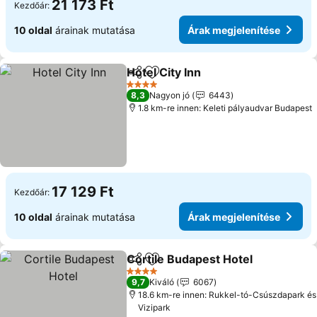
21 173 Ft
Kezdőár:
10 oldal
árainak mutatása
Árak megjelenítése
Hotel City Inn
Megosztás
Hozzáadás a kedvencekhez
4 Kategória
8,3
Nagyon jó
6443
1.8 km-re innen: Keleti pályaudvar Budapest
17 129 Ft
Kezdőár:
10 oldal
árainak mutatása
Árak megjelenítése
Cortile Budapest Hotel
Megosztás
Hozzáadás a kedvencekhez
4 Kategória
9,7
Kiváló
6067
18.6 km-re innen: Rukkel-tó-Csúszdapark és
Vizipark