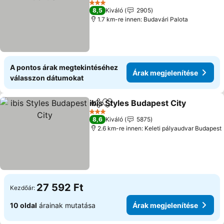
3 Kategória
8,5
Kiváló
2905
1.7 km-re innen: Budavári Palota
A pontos árak megtekintéséhez
Árak megjelenítése
válasszon dátumokat
ibis Styles Budapest City
Megosztás
Hozzáadás a kedvencekhez
3 Kategória
8,6
Kiváló
5875
2.6 km-re innen: Keleti pályaudvar Budapest
27 592 Ft
Kezdőár:
10 oldal
árainak mutatása
Árak megjelenítése