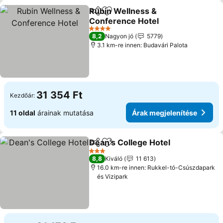
Rubin Wellness &
Megosztás
Hozzáadás a kedvencekhez
Conference Hotel
4 Kategória
8,2
Nagyon jó
5779
3.1 km-re innen: Budavári Palota
31 354 Ft
Kezdőár:
11 oldal
árainak mutatása
Árak megjelenítése
Dean's College Hotel
Megosztás
Hozzáadás a kedvencekhez
3 Kategória
8,8
Kiváló
11 613
16.0 km-re innen: Rukkel-tó-Csúszdapark
és Vizipark