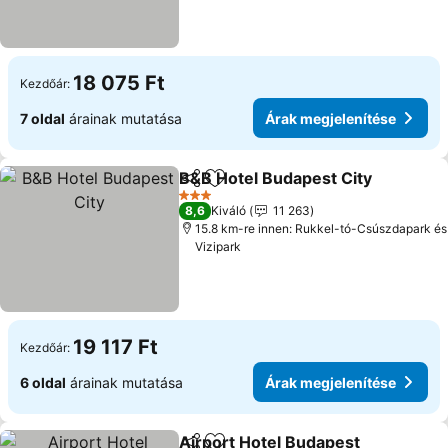
18 075 Ft
Kezdőár:
7 oldal
árainak mutatása
Árak megjelenítése
B&B Hotel Budapest City
Megosztás
Hozzáadás a kedvencekhez
3 Kategória
8,6
Kiváló
11 263
15.8 km-re innen: Rukkel-tó-Csúszdapark és
Vizipark
19 117 Ft
Kezdőár:
6 oldal
árainak mutatása
Árak megjelenítése
Airport Hotel Budapest