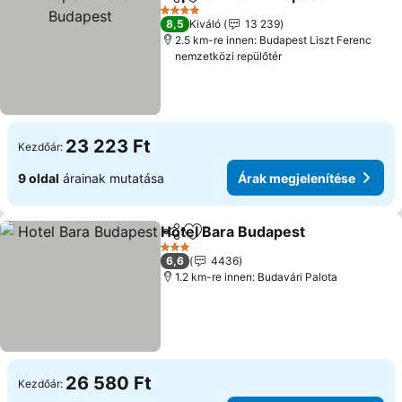
Megosztás
Hozzáadás a kedvencekhez
4 Kategória
8,5
Kiváló
13 239
2.5 km-re innen: Budapest Liszt Ferenc
nemzetközi repülőtér
23 223 Ft
Kezdőár:
9 oldal
árainak mutatása
Árak megjelenítése
Hotel Bara Budapest
Megosztás
Hozzáadás a kedvencekhez
3 Kategória
6,6
4436
1.2 km-re innen: Budavári Palota
26 580 Ft
Kezdőár: