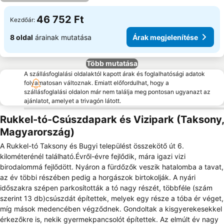
46 752 Ft
Kezdőár:
8 oldal
árainak mutatása
Árak megjelenítése
Több mutatása
A szállásfoglalási oldalaktól kapott árak és foglalhatósági adatok
folyamatosan változnak. Emiatt előfordulhat, hogy a
szállásfoglalási oldalon már nem találja meg pontosan ugyanazt az
ajánlatot, amelyet a trivagón látott.
Rukkel-tó-Csúszdapark és Vizipark (Taksony,
Magyarország)
A Rukkel-tó Taksony és Bugyi települést összekötő út 6.
kilométerénél található.Évről-évre fejlődik, mára igazi vizi
birodalommá fejlődött. Nyáron a fürdőzők veszik hatalomba a tavat,
az év többi részében pedig a horgászok birtokolják. A nyári
időszakra szépen parkosították a tó nagy részét, többféle (szám
szerint 13 db)csúszdát építettek, melyek egy része a tóba ér véget,
míg mások medencében végződnek. Gondoltak a kisgyerekesekkel
érkezőkre is, nekik gyermekpancsolót építettek. Az elmúlt év nagy