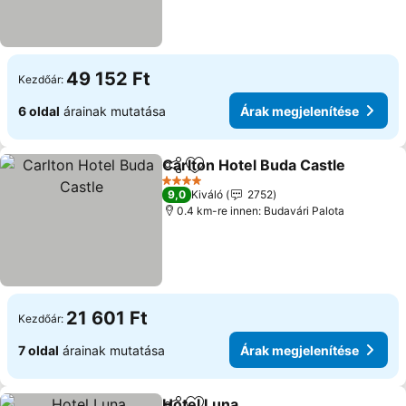
49 152 Ft
Kezdőár:
6 oldal
árainak mutatása
Árak megjelenítése
Carlton Hotel Buda Castle
Megosztás
Hozzáadás a kedvencekhez
4 Kategória
9,0
Kiváló
2752
0.4 km-re innen: Budavári Palota
21 601 Ft
Kezdőár:
7 oldal
árainak mutatása
Árak megjelenítése
Hotel Luna