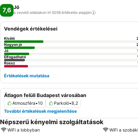
Jó
7,6
a vezető oldalakon írt 5058 értékelés
alapján
Vendégek értékelései
Kiváló
Nagyon jó
Jó
Elfogadható
Rossz
Értékelések mutatása
Átlagon felüli Budapest városában
Atmoszféra
•
10
Parkoló
•
8,2
További értékelések megjelenítése
Népszerű kényelmi szolgáltatások
WiFi a lobbyban
WiFi a szobá