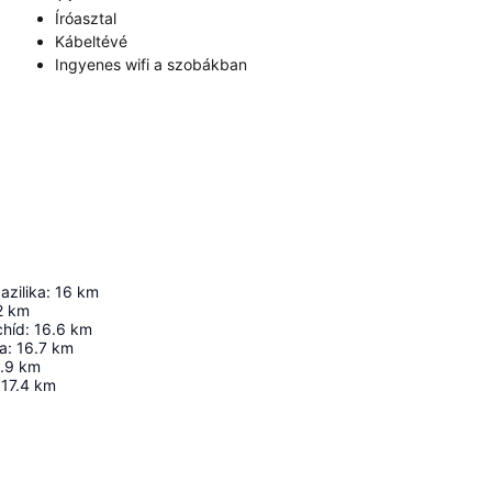
Íróasztal
Kábeltévé
Ingyenes wifi a szobákban
azilika
:
16
km
2
km
chíd
:
16.6
km
ta
:
16.7
km
.9
km
17.4
km