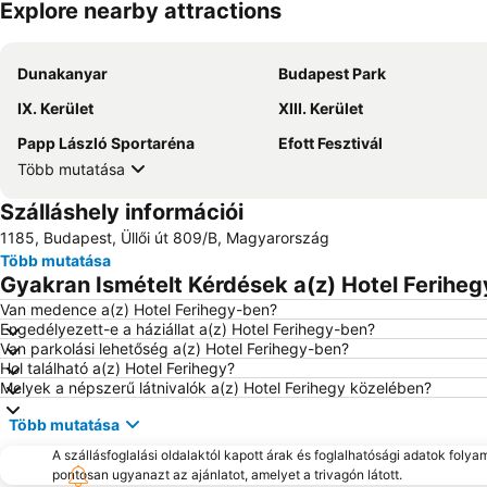
Explore nearby attractions
Dunakanyar
Budapest Park
IX. Kerület
XIII. Kerület
Papp László Sportaréna
Efott Fesztivál
Több mutatása
Szálláshely információi
1185, Budapest, Üllői út 809/B, Magyarország
Több mutatása
Gyakran Ismételt Kérdések a(z) Hotel Feriheg
Van medence a(z) Hotel Ferihegy-ben?
Engedélyezett-e a háziállat a(z) Hotel Ferihegy-ben?
Van parkolási lehetőség a(z) Hotel Ferihegy-ben?
Hol található a(z) Hotel Ferihegy?
Melyek a népszerű látnivalók a(z) Hotel Ferihegy közelében?
Több mutatása
A szállásfoglalási oldalaktól kapott árak és foglalhatósági adatok folya
pontosan ugyanazt az ajánlatot, amelyet a trivagón látott.