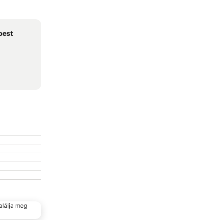
pest
alálja meg