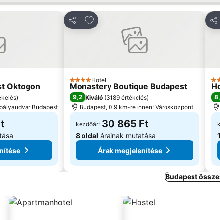
edvencekhez
Hozzáadás a kedvencekhez
Megosztás
Me
Hotel
4 Kategória
4 
st Oktogon
Monastery Boutique Budapest
Ho
9,2
8
ékelés
)
Kiváló
(
3189 értékelés
)
i pályaudvar Budapest
Budapest, 0.9 km-re innen: Városközpont
t
30 865 Ft
kezdőár:
tása
8 oldal
árainak mutatása
nítése
Árak megjelenítése
Budapest összes