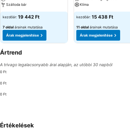
Szálloda bár
Klíma
19 442 Ft
15 438 Ft
kezdőár:
kezdőár:
7 oldal
árainak mutatása
11 oldal
árainak mutatása
Árak megjelenítése
Árak megjelenítése
Ártrend
A trivago legalacsonyabb árai alapján, az utóbbi 30 napból
0 Ft
0 Ft
0 Ft
Értékelések