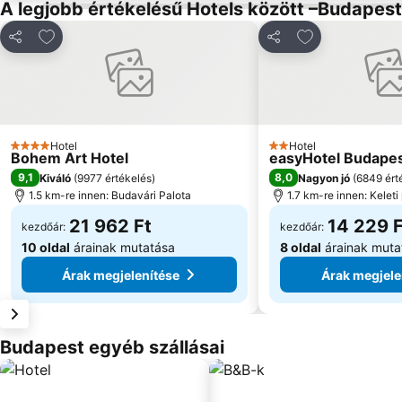
A legjobb értékelésű Hotels között –Budapest
Hozzáadás a kedvencekhez
Hozzáadás a k
Megosztás
Megosztás
Hotel
Hotel
4 Kategória
2 Kategória
Bohem Art Hotel
easyHotel Budape
9,1
8,0
Kiváló
(
9977 értékelés
)
Nagyon jó
(
6849 ért
1.5 km-re innen: Budavári Palota
1.7 km-re innen: Kelet
21 962 Ft
14 229 F
kezdőár:
kezdőár:
10 oldal
árainak mutatása
8 oldal
árainak muta
Árak megjelenítése
Árak megjele
Budapest egyéb szállásai