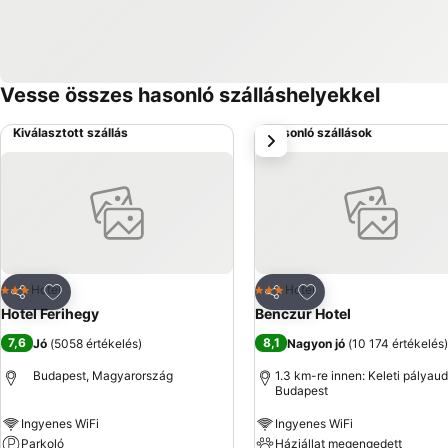
Vesse összes hasonló szálláshelyekkel
Kiválasztott szállás
Hasonló szállások
következő
Hozzáadás a kedvencekhez
Hozzáadás a kedve
Hotel
Hotel
3 Kategória
3 Kategória
Megosztás
Megosztás
Hotel Ferihegy
Benczur Hotel
7,6
8,1
Jó
(
5058 értékelés
)
Nagyon jó
(
10 174 értékelés
)
Budapest, Magyarország
1.3 km-re innen: Keleti pályau
Budapest
Ingyenes WiFi
Ingyenes WiFi
Parkoló
Háziállat megengedett