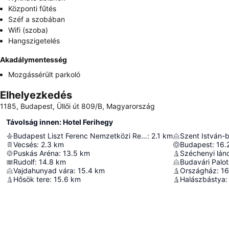
Központi fűtés
Széf a szobában
Wifi (szoba)
Hangszigetelés
Akadálymentesség
Mozgássérült parkoló
Elhelyezkedés
1185, Budapest, Üllői út 809/B, Magyarország
Távolság innen: Hotel Ferihegy
Budapest Liszt Ferenc Nemzetközi Repülőtér
:
2.1
km
Szent István-b
Vecsés
:
2.3
km
Budapest
:
16.
Puskás Aréna
:
13.5
km
Széchenyi lán
Rudolf
:
14.8
km
Budavári Palo
Vajdahunyad vára
:
15.4
km
Országház
:
16
Hősök tere
:
15.6
km
Halászbástya
: