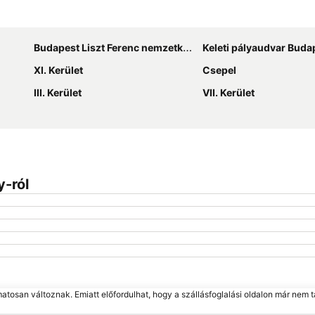
Nagy méretű térkép
Budapest Liszt Ferenc nemzetközi repülőtér
Keleti pályaudvar Buda
XI. Kerület
Csepel
III. Kerület
VII. Kerület
y-ról
matosan változnak. Emiatt előfordulhat, hogy a szállásfoglalási oldalon már nem t