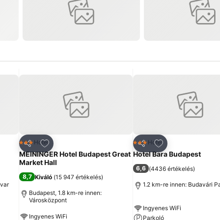
ncekhez
Hozzáadás a kedvencekhez
Hozzáadás a ked
Hotel
Hotel
3 Kategória
3 Kategória
Megosztás
Megosztás
MEININGER Hotel Budapest Great
Hotel Bara Budapest
Market Hall
6,6
(
4436 értékelés
)
8,7
Kiváló
(
15 947 értékelés
)
dvar
1.2 km-re innen: Budavári P
Budapest, 1.8 km-re innen:
Városközpont
Ingyenes WiFi
Ingyenes WiFi
Parkoló