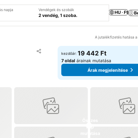
ás napja
Vendégek és szobák
HU · Ft
B
2 vendég, 1 szoba.
A jutalékfizetés hatása 
Hozzáadás a kedvencekhez
19 442 Ft
kezdőár:
Megosztás
7 oldal
árainak mutatása
Árak megjelenítése