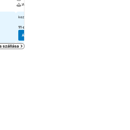
Wellness
Wellness
30 879 Ft
27 025 Ft
kezdőár:
kezdőár:
11 oldal
árainak mutatása
11 oldal
árainak mutatása
Árak megjelenítése
Árak megjelenítése
 szállása