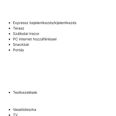
Expressz bejelentkezés/kijelentkezés
Terasz
Szállodai trezor
PC internet hozzáféréssel
Snackbár
Portás
Testkezelések
Vasalódeszka
TV