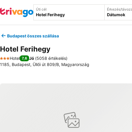
Úti cél
Érkezés/távoz
Dátumok
Budapest összes szállása
Hotel Ferihegy
Hotel
Jó
(
5058 értékelés
)
7,6
3 Kategória
1185, Budapest, Üllői út 809/B, Magyarország