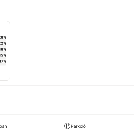
28
%
22
%
18
%
15
%
17
%
kban
Parkoló