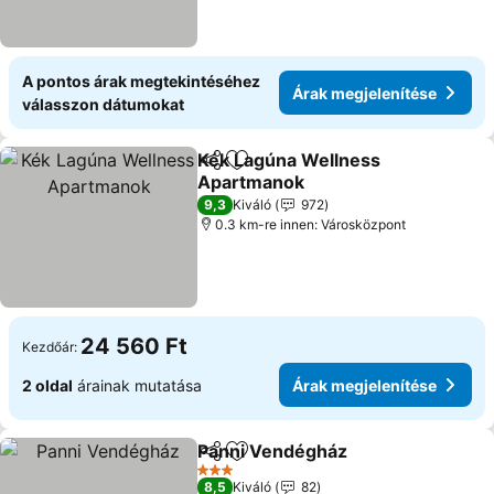
A pontos árak megtekintéséhez
Árak megjelenítése
válasszon dátumokat
Kék Lagúna Wellness
Megosztás
Hozzáadás a kedvencekhez
Apartmanok
9,3
Kiváló
972
0.3 km-re innen: Városközpont
24 560 Ft
Kezdőár:
2 oldal
árainak mutatása
Árak megjelenítése
Panni Vendégház
Megosztás
Hozzáadás a kedvencekhez
3 Kategória
8,5
Kiváló
82