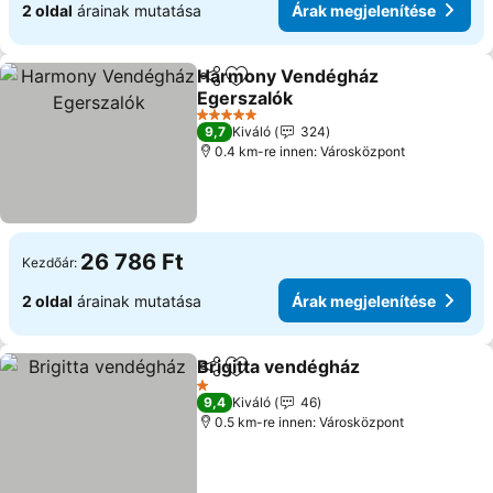
2 oldal
árainak mutatása
Árak megjelenítése
Harmony Vendégház
Megosztás
Hozzáadás a kedvencekhez
Egerszalók
5 Kategória
9,7
Kiváló
324
0.4 km-re innen: Városközpont
26 786 Ft
Kezdőár:
2 oldal
árainak mutatása
Árak megjelenítése
Brigitta vendégház
Megosztás
Hozzáadás a kedvencekhez
1 Kategória
9,4
Kiváló
46
0.5 km-re innen: Városközpont