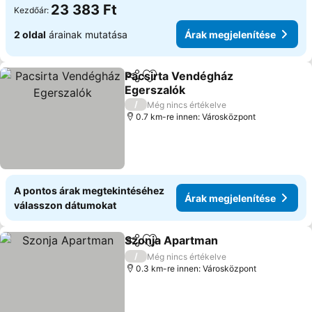
23 383 Ft
Kezdőár:
2 oldal
árainak mutatása
Árak megjelenítése
Pacsirta Vendégház
Megosztás
Hozzáadás a kedvencekhez
Egerszalók
/
Még nincs értékelve
0.7 km-re innen: Városközpont
A pontos árak megtekintéséhez
Árak megjelenítése
válasszon dátumokat
Szonja Apartman
Megosztás
Hozzáadás a kedvencekhez
/
Még nincs értékelve
0.3 km-re innen: Városközpont