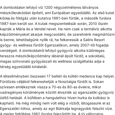
A domboldalon lefolyó víz 1200 négyzetméteres látványos
mészkőlerakódást épített, ami Európában egyedülálló. Az első kutat
kőolaj és földgáz után kutatva 1961-ben fúrták, a második furásra
1987-ben került sor. A kutak megszentelésük során, 2010 őszén
kapták a Mária és a Vendel nevet. Ha nem csak a termálvíz alkotta
képződményeket akarjuk megcsodálni, de szeretnénk megmártózni
is benne, lehetőségünk nyílik rá, ha felkeressük a Saliris Resort
gyógy- és wellness fürdőt Egerszalókon, amely 2007-től fogadja
vendégeit. A domboldalról lefolyó gyógyvíz alkotta különleges
teraszos mészkőképződmény lábánál épült fürdő, a sokoldalú,
magas színvonalú gyógyászati és wellness szolgáltatás adja a
térség egyedülálló kínálatát.
A létesítményben összesen 17 beltéri és kültéri medence kap helyet.
Fürdőzés céljából felkereshetjük a Nosztalgia fürdőt is. Sokan
szívesen emlékeznek vissza a 70-es és 80-as évekre, mikor
vadregényes körülmények között élvezték az egerszalóki gyógyvíz
üdítő hatását. A büfében a hangulathoz híven hurka és kolbász is
kapható. Ha még mindig nem volt elég a vízből, látogassunk el az
Egerszalóki-tóhoz, amely az egri Bükkalja legnagyobb felszíni vize.
A meder feltöltése 1982 őszére fejeződött be. A tó változatos