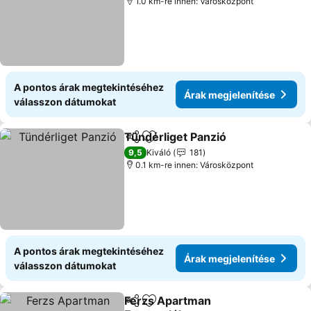
1.0 km-re innen: Városközpont
A pontos árak megtekintéséhez
Árak megjelenítése
válasszon dátumokat
Tündérliget Panzió
Megosztás
Hozzáadás a kedvencekhez
9,5
Kiváló
181
0.1 km-re innen: Városközpont
A pontos árak megtekintéséhez
Árak megjelenítése
válasszon dátumokat
Ferzs Apartman
Megosztás
Hozzáadás a kedvencekhez