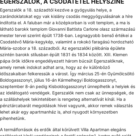
EGERSZALÓK, A CSODATÉTEL HELYSZÍNE
Egerszalók a 18. századtól kezdve a gyógyulás helye, a
zarándoklatokat egy vak kislány csodás meggyógyulásának a híre
indította el. A faluban már a középkorban is volt templom, a ma is
látható barokk templom Giovanni Battista Carlone olasz származású
mester tervei szerint épült 1738-ban. Legnagyobb benső értékei a
Csodatévő Mária-kegykép, valamint a rokokó faragású hordozható
Mária-szobor a 18. századból. Az egerszalóki plébánia épülete
szintén barokk stílusban épült 1831 és 1834 között. XIII. Klemen
pápa örök időkre engedélyezett három búcsút Egerszalóknak,
amely remek indokot adhat arra, hogy az év különböző
időszakaiban felkeressük a várost. Így március 25-én Gyümölcsöltó
Boldogasszonyt, július 16-án Kármelhegyi Boldogasszonyt,
szeptember 8-án pedig Kisboldogasszonyt ünneplhetik a helyiek és
az idelátogató vendégek. Egerszalók nem csak az ünnepségek, de
a szálláshelyek tekintetében is rengeteg alternatívát kínál. Ha a
pénztárcabarát megoldások hívei vagyunk, akkor remek választás
lehet akár egy apartmanház is, ahol nyugodt környezetben
pihenhetünk.
A termálforrások és erdők által körülvett Villa Apartman elegáns
szállásokat kínál vendégeinek a festői szépségű, kertre nyíló saját