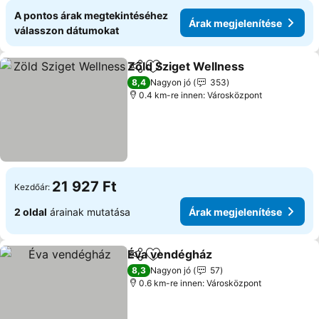
A pontos árak megtekintéséhez
Árak megjelenítése
válasszon dátumokat
Zöld Sziget Wellness
Megosztás
Hozzáadás a kedvencekhez
8,4
Nagyon jó
353
0.4 km-re innen: Városközpont
21 927 Ft
Kezdőár:
2 oldal
árainak mutatása
Árak megjelenítése
Éva vendégház
Megosztás
Hozzáadás a kedvencekhez
8,3
Nagyon jó
57
0.6 km-re innen: Városközpont