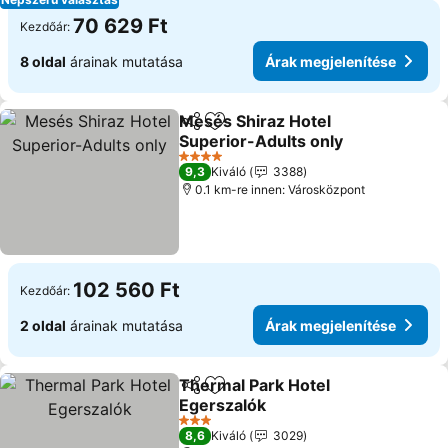
70 629 Ft
Kezdőár:
8 oldal
árainak mutatása
Árak megjelenítése
Mesés Shiraz Hotel
Megosztás
Hozzáadás a kedvencekhez
Superior-Adults only
4 Kategória
9,3
Kiváló
3388
0.1 km-re innen: Városközpont
102 560 Ft
Kezdőár:
2 oldal
árainak mutatása
Árak megjelenítése
Thermal Park Hotel
Megosztás
Hozzáadás a kedvencekhez
Egerszalók
3 Kategória
8,6
Kiváló
3029