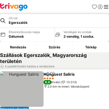
Kedvencek
Bejelen
Me
Úti cél
Egerszalók
Érkezés/távozás napja
Vendégek és szobák
Dátumok
2 vendég, 1 szoba.
Rendezés
Szűrés
Térkép
Szállások Egerszalók, Magyarország
területén
A jutalékfizetés hatása a rendezésre
Hunguest Saliris
Megosztás
Hozzáadás a kedvencekhez
4 Kategória
8,8
Kiváló
13 013
2.0 km-re innen: Városközpont
Népszerű választás