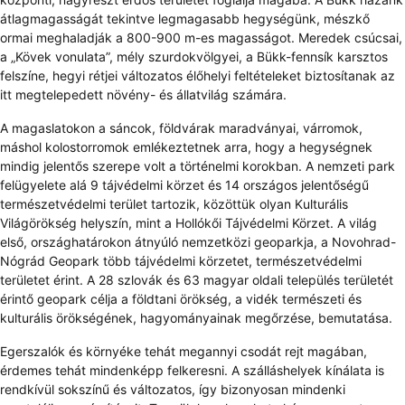
átlagmagasságát tekintve legmagasabb hegységünk, mészkő
ormai meghaladják a 800-900 m-es magasságot. Meredek csúcsai,
a „Kövek vonulata”, mély szurdokvölgyei, a Bükk-fennsík karsztos
felszíne, hegyi rétjei változatos élőhelyi feltételeket biztosítanak az
itt megtelepedett növény- és állatvilág számára.
A magaslatokon a sáncok, földvárak maradványai, várromok,
máshol kolostorromok emlékeztetnek arra, hogy a hegységnek
mindig jelentős szerepe volt a történelmi korokban. A nemzeti park
felügyelete alá 9 tájvédelmi körzet és 14 országos jelentőségű
természetvédelmi terület tartozik, közöttük olyan Kulturális
Világörökség helyszín, mint a Hollókői Tájvédelmi Körzet. A világ
első, országhatárokon átnyúló nemzetközi geoparkja, a Novohrad-
Nógrád Geopark több tájvédelmi körzetet, természetvédelmi
területet érint. A 28 szlovák és 63 magyar oldali település területét
érintő geopark célja a földtani örökség, a vidék természeti és
kulturális örökségének, hagyományainak megőrzése, bemutatása.
Egerszalók és környéke tehát megannyi csodát rejt magában,
érdemes tehát mindenképp felkeresni. A szálláshelyek kínálata is
rendkívül sokszínű és változatos, így bizonyosan mindenki