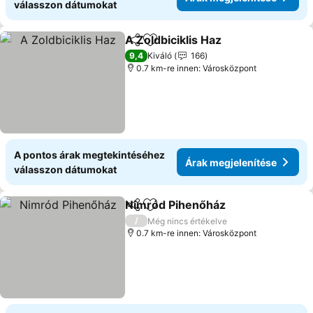
válasszon dátumokat
A Zoldbiciklis Haz
Megosztás
Hozzáadás a kedvencekhez
9,4
Kiváló
166
0.7 km-re innen: Városközpont
A pontos árak megtekintéséhez
Árak megjelenítése
válasszon dátumokat
Nimród Pihenőház
Megosztás
Hozzáadás a kedvencekhez
/
Még nincs értékelve
0.7 km-re innen: Városközpont