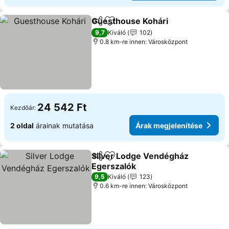
Guesthouse Kohári
Megosztás
Hozzáadás a kedvencekhez
9,7
Kiváló
102
0.8 km-re innen: Városközpont
24 542 Ft
Kezdőár:
2 oldal
árainak mutatása
Árak megjelenítése
Silver Lodge Vendégház
Megosztás
Hozzáadás a kedvencekhez
Egerszalók
9,5
Kiváló
123
0.6 km-re innen: Városközpont