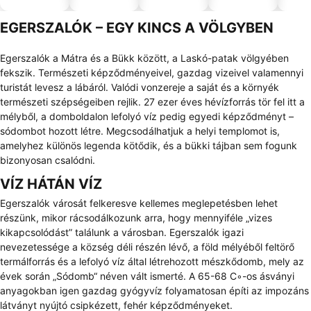
el
EGERSZALÓK – EGY KINCS A VÖLGYBEN
Egerszalók a Mátra és a Bükk között, a Laskó-patak völgyében
fekszik. Természeti képződményeivel, gazdag vizeivel valamennyi
turistát levesz a lábáról. Valódi vonzereje a saját és a környék
természeti szépségeiben rejlik. 27 ezer éves hévízforrás tör fel itt a
mélyből, a domboldalon lefolyó víz pedig egyedi képződményt –
sódombot hozott létre. Megcsodálhatjuk a helyi templomot is,
amelyhez különös legenda kötődik, és a bükki tájban sem fogunk
bizonyosan csalódni.
VÍZ HÁTÁN VÍZ
Egerszalók városát felkeresve kellemes meglepetésben lehet
részünk, mikor rácsodálkozunk arra, hogy mennyiféle „vizes
kikapcsolódást” találunk a városban. Egerszalók igazi
nevezetessége a község déli részén lévő, a föld mélyéből feltörő
termálforrás és a lefolyó víz által létrehozott mészkődomb, mely az
évek során „Sódomb“ néven vált ismerté. A 65-68 C◦-os ásványi
anyagokban igen gazdag gyógyvíz folyamatosan építi az impozáns
látványt nyújtó csipkézett, fehér képződményeket.