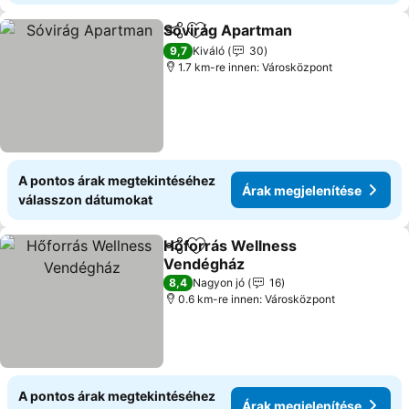
Sóvirág Apartman
Megosztás
Hozzáadás a kedvencekhez
9,7
Kiváló
30
1.7 km-re innen: Városközpont
A pontos árak megtekintéséhez
Árak megjelenítése
válasszon dátumokat
Hőforrás Wellness
Megosztás
Hozzáadás a kedvencekhez
Vendégház
8,4
Nagyon jó
16
0.6 km-re innen: Városközpont
A pontos árak megtekintéséhez
Árak megjelenítése