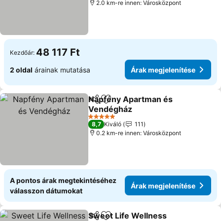
2.0 km-re innen: Városközpont
48 117 Ft
Kezdőár:
2 oldal
árainak mutatása
Árak megjelenítése
Napfény Apartman és
Megosztás
Hozzáadás a kedvencekhez
Vendégház
5 Kategória
8,7
Kiváló
111
0.2 km-re innen: Városközpont
A pontos árak megtekintéséhez
Árak megjelenítése
válasszon dátumokat
Sweet Life Wellness
Megosztás
Hozzáadás a kedvencekhez