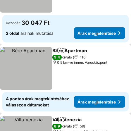
30 047 Ft
Kezdőár:
2 oldal
árainak mutatása
Árak megjelenítése
Bérc Apartman
Megosztás
Hozzáadás a kedvencekhez
9,4
Kiváló
116
0.5 km-re innen: Városközpont
A pontos árak megtekintéséhez
Árak megjelenítése
válasszon dátumokat
Villa Venezia
Megosztás
Hozzáadás a kedvencekhez
8,9
Kiváló
59