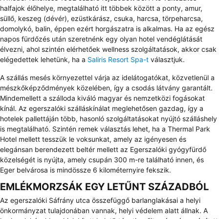
halfajok élőhelye, megtalálható itt többek között a ponty, amur,
süllő, keszeg (dévér), ezüstkárász, csuka, harcsa, törpeharcsa,
domolykó, balin, éppen ezért horgászatra is alkalmas. Ha az egész
napos fürdőzés után szeretnénk egy olyan hotel vendéglátását
élvezni, ahol szintén elérhetőek wellness szolgáltatások, akkor csak
elégedettek lehetünk, ha a
Saliris Resort Spa-t
választjuk.
A szállás mesés környezettel várja az idelátogatókat, közvetlenül a
mészkőképződmények közelében, így a csodás látvány garantált.
Mindemellett a szálloda kiváló magyar és nemzetközi fogásokat
kínál. Az egerszalóki szálláskínálat meglehetősen gazdag, így a
hotelek pallettáján több, hasonló szolgáltatásokat nyújtó szálláshely
is megtalálható. Szintén remek választás lehet, ha a Thermal Park
Hotel mellett tesszük le voksunkat, amely az igényesen és
elegánsan berendezett beltér mellett az Egerszalóki gyógyfürdő
közelségét is nyújta, amely csupán 300 m-re található innen, és
Eger belvárosa is mindössze 6 kilométernyire fekszik.
EMLÉKMORZSÁK EGY LETŰNT SZÁZADBÓL
Az egerszalóki Sáfrány utca összefüggő barlanglakásai a helyi
önkormányzat tulajdonában vannak, helyi védelem alatt állnak. A