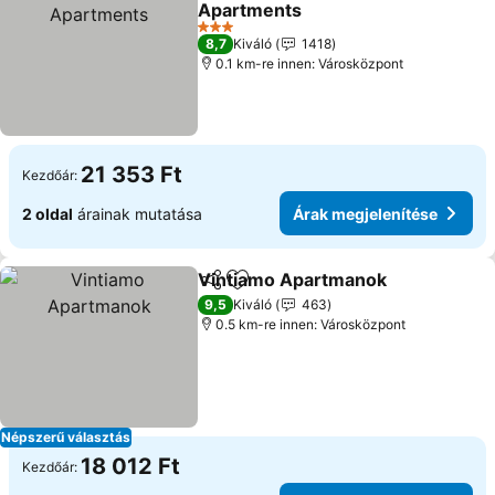
Apartments
3 Kategória
8,7
Kiváló
1418
0.1 km-re innen: Városközpont
21 353 Ft
Kezdőár:
2 oldal
árainak mutatása
Árak megjelenítése
Vintiamo Apartmanok
Megosztás
Hozzáadás a kedvencekhez
9,5
Kiváló
463
0.5 km-re innen: Városközpont
Népszerű választás
18 012 Ft
Kezdőár: