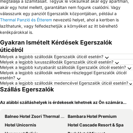
megtalálja a számításait. Tegyük le voksunkat akár egy apartman,
akár egy hotel mellett, garantáltan nem fogunk csalódni. Vagy
válasszunk egy panziót Egerszalók központjában, például a
Thermal Panzió és Étterem
nevezetű helyet, ahol a kertben is
lazíthatunk, vagy felfedezhetjük a környéket az itt bérelhető
kerékpárokkal is.
Gyakran Ismételt Kérdések Egerszalók
úticélról
Melyek a legjobb szállodák Egerszalók úticél esetén?
Melyek a legjobb luxusszállodák Egerszalók úticél esetén?
Melyek a legjobb kutyabarát szállodák Egerszalók úticél esetén?
Melyek a legjobb szállodák wellness-részleggel Egerszalók úticél
esetén?
Melyek a legjobb szállodák medencével Egerszalók úticél esetén?
Szállás Egerszalók
Az alábbi szálláshelyek is érdekesek lehetnek az Ön számára...
Balneo Hotel Zsori Thermal & Wellness
Bambara Hotel Premium
Hotel Unicornis
Hotel Cascade Resort & Spa