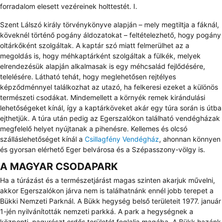
forradalom elesett vezéreinek holttestét. I.
Szent Lálszó király törvénykönyve alapján – mely megtiltja a fáknál,
köveknél történő pogány áldozatokat – feltételezhető, hogy pogány
oltárkőként szolgáltak. A kaptár szó miatt felmerülhet az a
megoldás is, hogy méhkaptárként szolgáltak a fülkék, melyek
elrendezésük alapján alkalmasak is egy méhcsalád fejlődésére,
telelésére. Látható tehát, hogy meglehetősen rejtélyes
képződménnyel találkozhat az utazó, ha felkeresi ezeket a különös
természeti csodákat. Mindemellett a környék remek kirándulási
lehetőségeket kínál, így a kaptárköveket akár egy túra során is útba
ejthetjük. A túra után pedig az Egerszalókon található vendégházak
megfelelő helyet nyújtanak a pihenésre. Kellemes és olcsó
szálláslehetőséget kínál a
Csillagfény Vendégház
, ahonnan könnyen
és gyorsan elérhető Eger belvárosa és a Szépasszony-völgy is.
A MAGYAR CSODAPARK
Ha a túrázást és a természetjárást magas szinten akarjuk művelni,
akkor Egerszalókon járva nem is találhatnánk ennél jobb terepet a
Bükki Nemzeti Parknál. A Bükk hegység belső területeit 1977. január
1-jén nyilvánították nemzeti parkká. A park a hegységnek a
központi, nagyrészt erdős területét foglalja magába. A Bükk hazánk