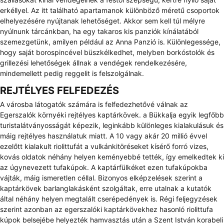
erkéllyel. Az itt található apartamanok különböző méretű csoportok
elhelyezésére nyújtanak lehetőséget. Akkor sem kell túl mélyre
nyúlnunk tárcánkban, ha egy takaros kis panziók kínálatából
szemezgetünk, amilyen például az Anna Panzió is. Különlegessége,
hogy saját borospincével büszkélkedhet, melyben borkóstolók és
grillezési lehetőségek állnak a vendégek rendelkezésére,
mindemellett pedig reggelit is felszolgálnak.
REJTÉLYES FELFEDEZÉS
A városba látogatók számára is felfedezhetővé válnak az
Egerszalók környéki rejtélyes kaptárkövek. a Bükkalja egyik legfőbb
turistalátványosságát képezik, leginkább különleges kialakulásuk és
máig rejtélyes használatuk miatt. A 10 vagy akár 20 millió évvel
ezelőtt kialakult riolittufát a vulkánkitöréseket kísérő forró vizes,
kovás oldatok néhány helyen keményebbé tették, így emelkedtek ki
az úgynevezett tufakúpok. A kaptárfülkéket ezen tufakúpokba
vájták, máig ismeretlen céllal. Bizonyos elképzelések szerint a
kaptárkövek barlanglakásként szolgáltak, erre utalnak a kutatók
által néhány helyen megtalált cserépedények is. Régi feljegyzések
szerint azonban az egerszalóki kaptárkövekhez hasonló riolittufa
kúpok belsejébe helyezték hamvasztás után a Szent István korabeli