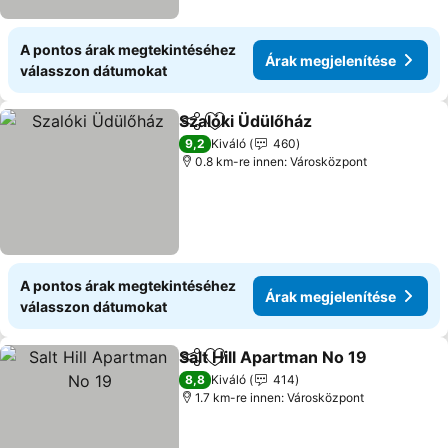
A pontos árak megtekintéséhez
Árak megjelenítése
válasszon dátumokat
Szalóki Üdülőház
Megosztás
Hozzáadás a kedvencekhez
9,2
Kiváló
460
0.8 km-re innen: Városközpont
A pontos árak megtekintéséhez
Árak megjelenítése
válasszon dátumokat
Salt Hill Apartman No 19
Megosztás
Hozzáadás a kedvencekhez
8,8
Kiváló
414
1.7 km-re innen: Városközpont