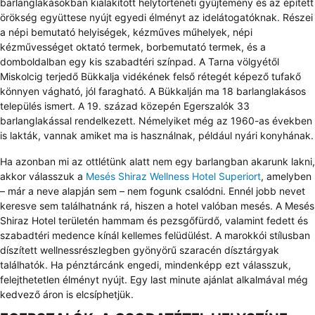
barlanglakásokban kialakított helytörténeti gyűjtemény és az épített
örökség együttese nyújt egyedi élményt az idelátogatóknak. Részei
a népi bemutató helyiségek, kézműves műhelyek, népi
kézművességet oktató termek, borbemutató termek, és a
domboldalban egy kis szabadtéri színpad. A Tarna völgyétől
Miskolcig terjedő Bükkalja vidékének felső rétegét képező tufakő
könnyen vágható, jól faragható. A Bükkalján ma 18 barlanglakásos
település ismert. A 19. század közepén Egerszalók 33
barlanglakással rendelkezett. Némelyiket még az 1960-as években
is lakták, vannak amiket ma is használnak, például nyári konyhának.
Ha azonban mi az ottlétünk alatt nem egy barlangban akarunk lakni,
akkor válasszuk a
Mesés Shiraz Wellness Hotel Superiort
, amelyben
– már a neve alapján sem – nem fogunk csalódni. Ennél jobb nevet
keresve sem találhatnánk rá, hiszen a hotel valóban mesés. A Mesés
Shiraz Hotel területén hammam és pezsgőfürdő, valamint fedett és
szabadtéri medence kínál kellemes felüdülést. A marokkói stílusban
díszített wellnessrészlegben gyönyörű szaracén dísztárgyak
találhatók. Ha pénztárcánk engedi, mindenképp ezt válasszuk,
felejthetetlen élményt nyújt. Egy last minute ajánlat alkalmával még
kedvező áron is elcsíphetjük.