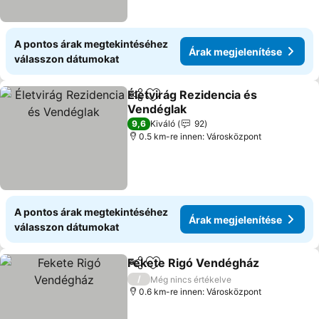
A pontos árak megtekintéséhez
Árak megjelenítése
válasszon dátumokat
Életvirág Rezidencia és
Megosztás
Hozzáadás a kedvencekhez
Vendéglak
9,6
Kiváló
92
0.5 km-re innen: Városközpont
A pontos árak megtekintéséhez
Árak megjelenítése
válasszon dátumokat
Fekete Rigó Vendégház
Megosztás
Hozzáadás a kedvencekhez
/
Még nincs értékelve
0.6 km-re innen: Városközpont