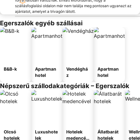
folyamatosan változnak. Emiatt előfordulhat, hogy a
szállásfoglalási oldalon már nem találja meg pontosan ugyanazt az
ajánlatot, amelyet a trivagón látott.
Egerszalók egyéb szállásai
B&B-k
Apartman
Vendéghá
Apartman
hotel
z
hotel
Népszerű szállodakategóriák – Egerszalók
Olcsó
Luxushote
Hotelek
Állatbarát
Well
hotelek
lek
medencév
hotelek
otele