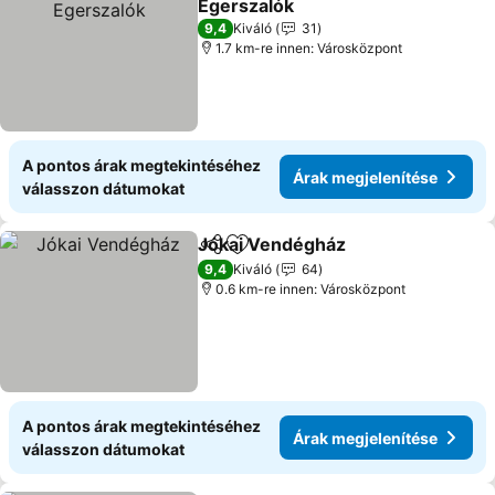
Egerszalók
9,4
Kiváló
31
1.7 km-re innen: Városközpont
A pontos árak megtekintéséhez
Árak megjelenítése
válasszon dátumokat
Jókai Vendégház
Megosztás
Hozzáadás a kedvencekhez
9,4
Kiváló
64
0.6 km-re innen: Városközpont
A pontos árak megtekintéséhez
Árak megjelenítése
válasszon dátumokat