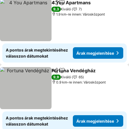
4 You Apartmans
Megosztás
Hozzáadás a kedvencekhez
9,3
Kiváló
7
1.9 km-re innen: Városközpont
A pontos árak megtekintéséhez
Árak megjelenítése
válasszon dátumokat
Fortuna Vendégház
Megosztás
Hozzáadás a kedvencekhez
9,9
Kiváló
65
0.9 km-re innen: Városközpont
A pontos árak megtekintéséhez
Árak megjelenítése
válasszon dátumokat