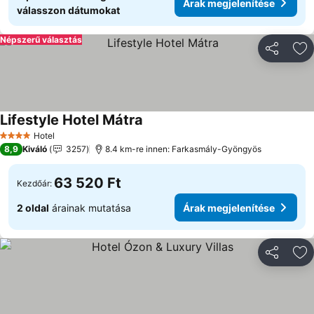
Árak megjelenítése
válasszon dátumokat
Népszerű választás
Megosztá
Ho
Lifestyle Hotel Mátra
Hotel
4 Kategória
8,9
Kiváló
3257
8.4 km-re innen: Farkasmály-Gyöngyös
63 520 Ft
Kezdőár:
2 oldal
árainak mutatása
Árak megjelenítése
Megosztá
Ho