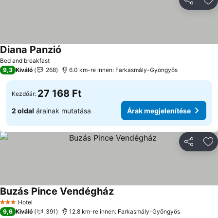
Megosztá
Ho
Diana Panzió
Bed and breakfast
9,3
Kiváló
268
6.0 km-re innen: Farkasmály-Gyöngyös
27 168 Ft
Kezdőár:
2 oldal
árainak mutatása
Árak megjelenítése
Megosztá
Ho
Buzás Pince Vendégház
Hotel
3 Kategória
9,6
Kiváló
391
12.8 km-re innen: Farkasmály-Gyöngyös