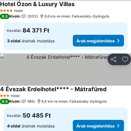
Hotel Ózon & Luxury Villas
Hotel
4 Kategória
9,3
Kiváló
2003
8.6 km-re innen: Farkasmály-Gyöngyös
84 371 Ft
Kezdőár:
3 oldal
árainak mutatása
Árak megjelenítése
Megosztá
Ho
4 Évszak Erdeihotel**** - Mátrafüred
Hotel
3 Kategória
9,3
Kiváló
685
6.4 km-re innen: Farkasmály-Gyöngyös
50 485 Ft
Kezdőár:
4 oldal
árainak mutatása
Árak megjelenítése