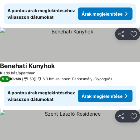
A pontos árak megtekintéséhez
Árak megjelenítése
válasszon dátumokat
Megosztá
Ho
Benehati Kunyhok
Kiadó ház/apartman
9,6
Kiváló
50
6.0 km-re innen: Farkasmály-Gyöngyös
A pontos árak megtekintéséhez
Árak megjelenítése
válasszon dátumokat
Megosztá
Ho