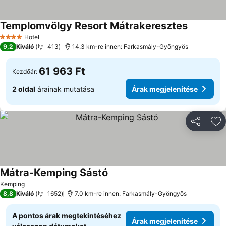
Templomvölgy Resort Mátrakeresztes
Hotel
4 Kategória
9,2
Kiváló
413
14.3 km-re innen: Farkasmály-Gyöngyös
61 963 Ft
Kezdőár:
2 oldal
árainak mutatása
Árak megjelenítése
Megosztá
Ho
Mátra-Kemping Sástó
Kemping
8,8
Kiváló
1652
7.0 km-re innen: Farkasmály-Gyöngyös
A pontos árak megtekintéséhez
Árak megjelenítése