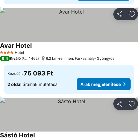
Megosztá
Ho
Avar Hotel
Hotel
4 Kategória
9,4
Kiváló
1462
6.2 km-re innen: Farkasmály-Gyöngyös
76 093 Ft
Kezdőár:
2 oldal
árainak mutatása
Árak megjelenítése
Megosztá
Ho
Sástó Hotel