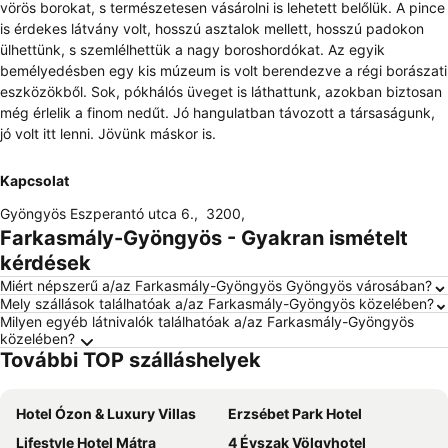
vörös borokat, s természetesen vásárolni is lehetett belőlük. A pince
is érdekes látvány volt, hosszú asztalok mellett, hosszú padokon
ülhettünk, s szemlélhettük a nagy boroshordókat. Az egyik
bemélyedésben egy kis múzeum is volt berendezve a régi borászati
eszközökből. Sok, pókhálós üveget is láthattunk, azokban biztosan
még érlelik a finom nedűt. Jó hangulatban távozott a társaságunk,
jó volt itt lenni. Jövünk máskor is.
Kapcsolat
Gyöngyös Eszperantó utca 6.
,
3200
,
Farkasmály-Gyöngyös - Gyakran ismételt
kérdések
Miért népszerű a/az Farkasmály-Gyöngyös Gyöngyös városában?
Mely szállások találhatóak a/az Farkasmály-Gyöngyös közelében?
Milyen egyéb látnivalók találhatóak a/az Farkasmály-Gyöngyös
közelében?
További TOP szálláshelyek
Hotel Ózon & Luxury Villas
Erzsébet Park Hotel
Lifestyle Hotel Mátra
4 Évszak Völgyhotel