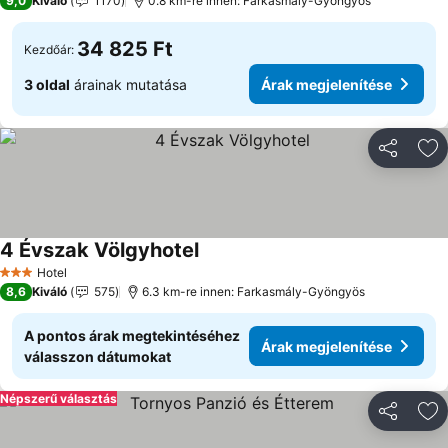
9,0
Kiváló
1170
0.8 km-re innen: Farkasmály-Gyöngyös
34 825 Ft
Kezdőár:
3 oldal
árainak mutatása
Árak megjelenítése
Megosztá
Ho
4 Évszak Völgyhotel
Hotel
3 Kategória
8,6
Kiváló
575
6.3 km-re innen: Farkasmály-Gyöngyös
A pontos árak megtekintéséhez
Árak megjelenítése
válasszon dátumokat
Népszerű választás
Megosztá
Ho