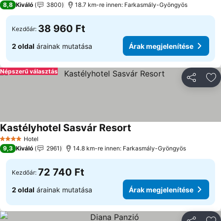
8,8
Kiváló
3800
18.7 km-re innen: Farkasmály-Gyöngyös
38 960 Ft
Kezdőár:
2 oldal
árainak mutatása
Árak megjelenítése
Népszerű választás
Megosztá
Ho
Kastélyhotel Sasvár Resort
Hotel
4 Kategória
9,3
Kiváló
2961
14.8 km-re innen: Farkasmály-Gyöngyös
72 740 Ft
Kezdőár:
2 oldal
árainak mutatása
Árak megjelenítése