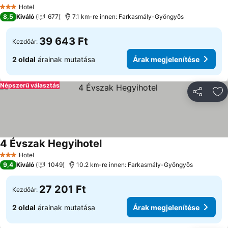
Hotel
3 Kategória
8,5
Kiváló
677
7.1 km-re innen: Farkasmály-Gyöngyös
39 643 Ft
Kezdőár:
2 oldal
árainak mutatása
Árak megjelenítése
Népszerű választás
Megosztá
Ho
4 Évszak Hegyihotel
Hotel
3 Kategória
9,4
Kiváló
1049
10.2 km-re innen: Farkasmály-Gyöngyös
27 201 Ft
Kezdőár:
2 oldal
árainak mutatása
Árak megjelenítése