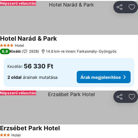
Népszerű választás
Megosztá
Ho
Hotel Narád & Park
Hotel
4 Kategória
8,9
Kiváló
2928
14.6 km-re innen: Farkasmály-Gyöngyös
56 330 Ft
Kezdőár:
2 oldal
árainak mutatása
Árak megjelenítése
Népszerű választás
Megosztá
Ho
Erzsébet Park Hotel
Hotel
3 Kategória