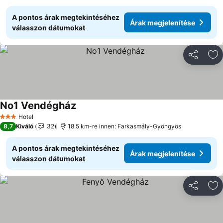
A pontos árak megtekintéséhez
Árak megjelenítése
válasszon dátumokat
Megosztá
Ho
No1 Vendégház
Hotel
3 Kategória
8,7
Kiváló
32
18.5 km-re innen: Farkasmály-Gyöngyös
A pontos árak megtekintéséhez
Árak megjelenítése
válasszon dátumokat
Megosztá
Ho