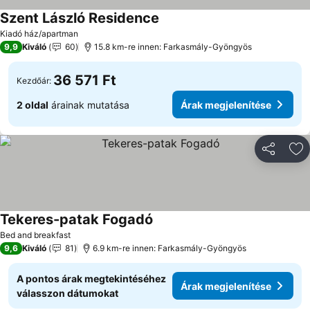
Szent László Residence
Kiadó ház/apartman
9,9
Kiváló
60
15.8 km-re innen: Farkasmály-Gyöngyös
36 571 Ft
Kezdőár:
2 oldal
árainak mutatása
Árak megjelenítése
Megosztá
Ho
Tekeres-patak Fogadó
Bed and breakfast
9,6
Kiváló
81
6.9 km-re innen: Farkasmály-Gyöngyös
A pontos árak megtekintéséhez
Árak megjelenítése
válasszon dátumokat