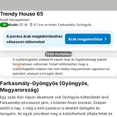
Trendy House 65
Kiadó ház/apartman
10
Kiváló
8
9.7 km-re innen: Farkasmály-Gyöngyös
A pontos árak megtekintéséhez
Árak megjelenítése
válasszon dátumokat
Több mutatása
A szállásfoglalási oldalaktól kapott árak és foglalhatósági adatok
folyamatosan változnak. Emiatt előfordulhat, hogy a
szállásfoglalási oldalon már nem találja meg pontosan ugyanazt az
ajánlatot, amelyet a trivagón látott.
Farkasmály-Gyöngyös (Gyöngyös,
Magyarország)
Egy szép őszi napon alkalmunk volt Gyöngyös külterületén levő
Farkasmályi pincesoron járni, s kóstolni finom borokat. Szépen
sütött a nap, s még a kinti padokon is lehetett üldögélni és
iszogatni. Az egyik pincében meg is kóstolhattunk jófajta fehér és