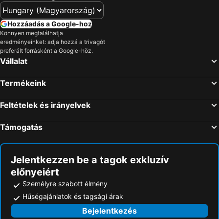
X. Kerület
Lurdy Ház
Birsalma Vendégház Markaz
B&b Woodside Panzio
Balatonszéplak
Újpest
Feketerigó Panzió
Residence Ózon
Hozzáadás a Google-hoz
Puskás Ferenc Stadion
Hungexpo
Könnyen megtalálhatja
Opal
Hotel Fured
eredményeinket: adja hozzá a trivagót
XII. Kerület
Kelenföld
preferált forrásként a Google-höz.
Vállalat
Déli pályaudvar
Művészetek Völgye
Siófok-Sóstó
Aranypart
Termékeink
Gyopárosfürdő
XVI kerület
Margitsziget
II. Kerület
Feltételek és irányelvek
VI. Kerület
Óbuda
Támogatás
Belváros
Pesterzsébet
Váci utca
Zugló
Jelentkezzen be a tagok exkluzív
Szabadifürdő
Kispest
előnyeiért
Bánki-tó
Hősök tere
Személyre szabott élmény
Szlovák Paradicsom Nemzeti Park
Rám-szakadék
Hűségajánlatok és tagsági árak
Hegyvidék
Szigetköz
Bejelentkezés
Farkasmály-Gyöngyös
Parádfürdő