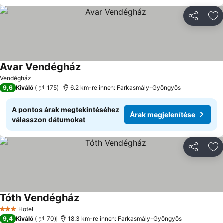
Megosztá
Ho
Avar Vendégház
Vendégház
9,6
Kiváló
175
6.2 km-re innen: Farkasmály-Gyöngyös
A pontos árak megtekintéséhez
Árak megjelenítése
válasszon dátumokat
Megosztá
Ho
Tóth Vendégház
Hotel
3 Kategória
9,4
Kiváló
70
18.3 km-re innen: Farkasmály-Gyöngyös