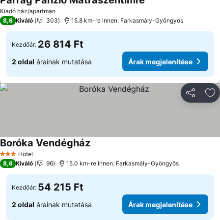
Parrag Panzió Mátraszentimre
Kiadó ház/apartman
8,6
Kiváló
303
15.8 km-re innen: Farkasmály-Gyöngyös
26 814 Ft
Kezdőár:
2 oldal
árainak mutatása
Árak megjelenítése
Megosztá
Ho
Boróka Vendégház
Hotel
3 Kategória
8,6
Kiváló
96
15.0 km-re innen: Farkasmály-Gyöngyös
54 215 Ft
Kezdőár:
2 oldal
árainak mutatása
Árak megjelenítése