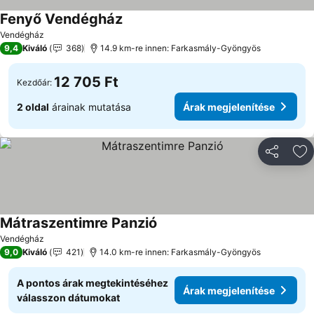
Fenyő Vendégház
Vendégház
9,4
Kiváló
368
14.9 km-re innen: Farkasmály-Gyöngyös
12 705 Ft
Kezdőár:
2 oldal
árainak mutatása
Árak megjelenítése
Megosztá
Ho
Mátraszentimre Panzió
Vendégház
9,0
Kiváló
421
14.0 km-re innen: Farkasmály-Gyöngyös
A pontos árak megtekintéséhez
Árak megjelenítése
válasszon dátumokat