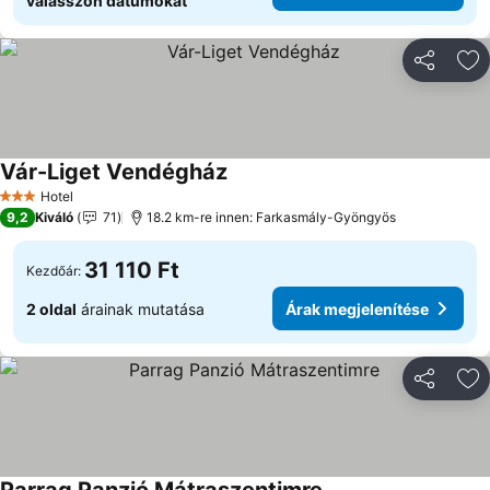
válasszon dátumokat
Megosztá
Ho
Vár-Liget Vendégház
Hotel
3 Kategória
9,2
Kiváló
71
18.2 km-re innen: Farkasmály-Gyöngyös
31 110 Ft
Kezdőár:
2 oldal
árainak mutatása
Árak megjelenítése
Megosztá
Ho