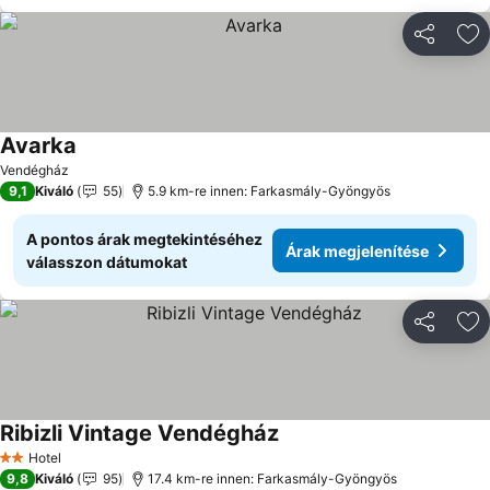
Megosztá
Ho
Avarka
Vendégház
9,1
Kiváló
55
5.9 km-re innen: Farkasmály-Gyöngyös
A pontos árak megtekintéséhez
Árak megjelenítése
válasszon dátumokat
Megosztá
Ho
Ribizli Vintage Vendégház
Hotel
2 Kategória
9,8
Kiváló
95
17.4 km-re innen: Farkasmály-Gyöngyös