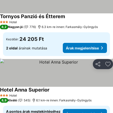
Tornyos Panzió és Étterem
Hotel
3 Kategória
8,2
Nagyon jó
776
6.3 km-re innen: Farkasmály-Gyöngyös
24 205 Ft
Kezdőár:
2 oldal
árainak mutatása
Árak megjelenítése
Megosztá
Ho
Hotel Anna Superior
Hotel
3 Kategória
8,9
Kiváló
545
6.1 km-re innen: Farkasmály-Gyöngyös
A pontos árak megtekintéséhez