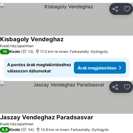
Megosztá
Ho
Kisbagoly Vendeghaz
Kiadó ház/apartman
10
Kiváló
13
17.3 km-re innen: Farkasmály-Gyöngyös
A pontos árak megtekintéséhez
Árak megjelenítése
válasszon dátumokat
Megosztá
Ho
Jaszay Vendeghaz Paradsasvar
Kiadó ház/apartman
9,8
Kiváló
34
14.8 km-re innen: Farkasmály-Gyöngyös