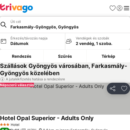
Kedvencek
Bejelen
Me
Úti cél
Farkasmály-Gyöngyös, Gyöngyös
Érkezés/távozás napja
Vendégek és szobák
Dátumok
2 vendég, 1 szoba.
Rendezés
Szűrés
Térkép
Szállások Gyöngyös városában, Farkasmály-
Gyöngyös közelében
A jutalékfizetés hatása a rendezésre
Népszerű választás
Megosztá
Ho
Hotel Opal Superior - Adults Only
Hotel
3 Kategória