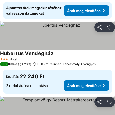
A pontos árak megtekintéséhez
Árak megjelenítése
válasszon dátumokat
Megosztá
Ho
Hubertus Vendégház
Hotel
3 Kategória
9,6
Kiváló
233
15.0 km-re innen: Farkasmály-Gyöngyös
22 240 Ft
Kezdőár:
2 oldal
árainak mutatása
Árak megjelenítése
Megosztá
Ho