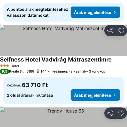
A pontos árak megtekintéséhez
Árak megjelenítése
válasszon dátumokat
Megosztá
Ho
Selfness Hotel Vadvirág Mátraszentimre
Hotel
3 Kategória
9,5
Kiváló
389
14.1 km-re innen: Farkasmály-Gyöngyös
63 710 Ft
Kezdőár:
2 oldal
árainak mutatása
Árak megjelenítése
Megosztá
Ho