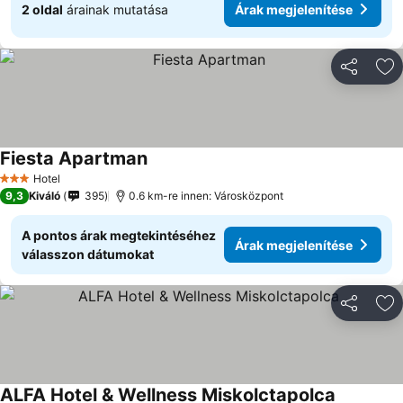
2 oldal
árainak mutatása
Árak megjelenítése
Megosztá
Ho
Fiesta Apartman
Árak megjelenítése
Hotel
3 Kategória
9,3
Kiváló
395
0.6 km-re innen: Városközpont
A pontos árak megtekintéséhez
Árak megjelenítése
válasszon dátumokat
Megosztá
Ho
ALFA Hotel & Wellness Miskolctapolca