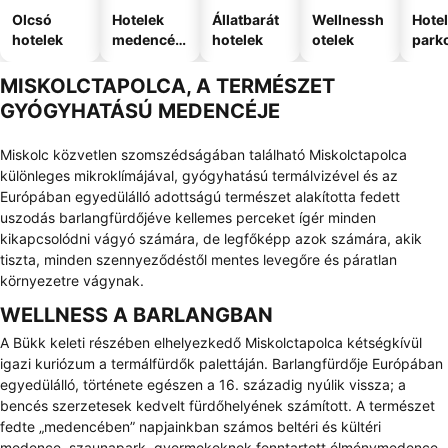
Olcsó
Hotelek
Állatbarát
Wellnessh
Hote
hotelek
medencév
hotelek
otelek
park
el
MISKOLCTAPOLCA, A TERMÉSZET
GYÓGYHATÁSÚ MEDENCÉJE
Miskolc közvetlen szomszédságában található Miskolctapolca
különleges mikroklímájával, gyógyhatású termálvizével és az
Európában egyedülálló adottságú természet alakította fedett
uszodás barlangfürdőjéve kellemes perceket ígér minden
kikapcsolódni vágyó számára, de legfőképp azok számára, akik
tiszta, minden szennyeződéstől mentes levegőre és páratlan
környezetre vágynak.
WELLNESS A BARLANGBAN
A Bükk keleti részében elhelyezkedő Miskolctapolca kétségkívül
igazi kuriózum a termálfürdők palettáján. Barlangfürdője Európában
egyedülálló, története egészen a 16. századig nyúlik vissza; a
bencés szerzetesek kedvelt fürdőhelyének számított. A természet
fedte „medencében” napjainkban számos beltéri és kültéri
medence, szaunapark, gyermekeknek fenntartott élménymedence