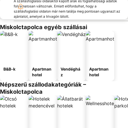
A szállásfoglalási oldalaktól kapott árak és foglalhatósági adatok
folyamatosan változnak. Emiatt előfordulhat, hogy a
szállásfoglalási oldalon már nem találja meg pontosan ugyanazt az
ajánlatot, amelyet a trivagón látott.
Miskolctapolca egyéb szállásai
B&B-k
Apartman
Vendéghá
Apartman
hotel
z
hotel
Népszerű szállodakategóriák –
Miskolctapolca