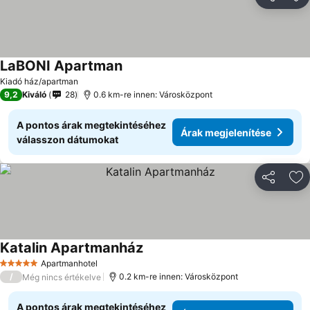
Megosztá
Ho
LaBONI Apartman
Árak megjelenítése
Kiadó ház/apartman
9,2
Kiváló
28
0.6 km-re innen: Városközpont
A pontos árak megtekintéséhez
Árak megjelenítése
válasszon dátumokat
Megosztá
Ho
Katalin Apartmanház
Árak megjelenítése
Apartmanhotel
5 Kategória
/
0.2 km-re innen: Városközpont
Még nincs értékelve
A pontos árak megtekintéséhez