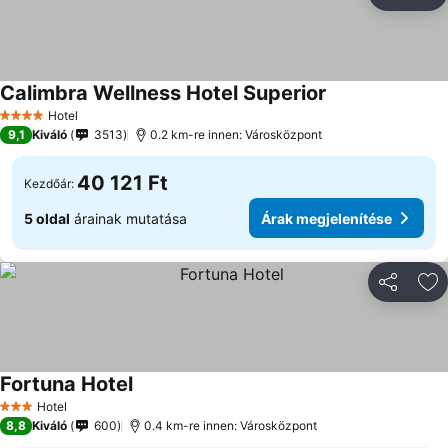
Megosztá
Ho
Calimbra Wellness Hotel Superior
Árak megjelenít
Hotel
4 Kategória
9,1
Kiváló
3513
0.2 km-re innen: Városközpont
40 121 Ft
Kezdőár:
5 oldal
árainak mutatása
Árak megjelenítése
Megosztá
Ho
Fortuna Hotel
Árak megjelenítése
Hotel
3 Kategória
8,8
Kiváló
600
0.4 km-re innen: Városközpont