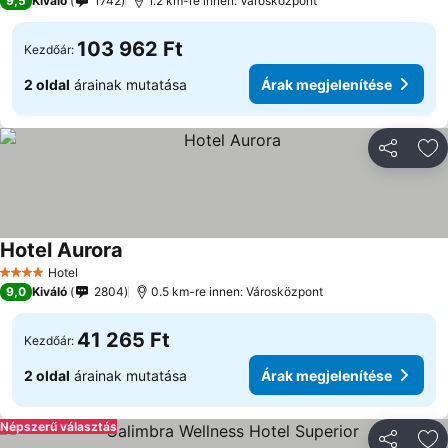
9,5
Kiváló
1742
1.2 km-re innen: Városközpont
103 962 Ft
Kezdőár:
2 oldal
árainak mutatása
Árak megjelenítése
Megosztá
Ho
Hotel Aurora
Árak megjelenítése
Hotel
4 Kategória
9,0
Kiváló
2804
0.5 km-re innen: Városközpont
41 265 Ft
Kezdőár:
2 oldal
árainak mutatása
Árak megjelenítése
Népszerű választás