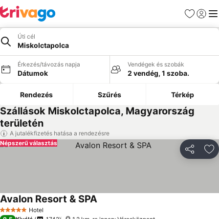
Kedvencek
Bejelen
Me
Úti cél
Miskolctapolca
Érkezés/távozás napja
Vendégek és szobák
Dátumok
2 vendég, 1 szoba.
Rendezés
Szűrés
Térkép
Szállások Miskolctapolca, Magyarország
területén
A jutalékfizetés hatása a rendezésre
Népszerű választás
Megosztá
Ho
Avalon Resort & SPA
Árak megjelenítése
Hotel
5 Kategória