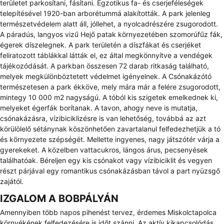
területet parkosítani, fásítani. Egzotikus fa- és cserjeféleségek
telepítésével 1920-ban arborétummá alakították. A park jelenleg
természetvédelem alatt áll, jóllehet, a nyolcadrészére zsugorodott.
A páradús, langyos vizű Hejő patak környezetében szomorúfűz fák,
égerek díszelegnek. A park területén a díszfákat és cserjéket
feliratozott táblákkal látták el, ez által megkönnyítve a vendégek
tájékozódását. A parkban összesen 72 darab ritkaság található,
melyek megkülönböztetett védelmet igényelnek. A Csónakázótó
természetesen a park ékköve, mely mára már a felére zsugorodott,
mintegy 10 000 m2 nagyságú. A tóból kis szigetek emelkednek ki,
melyeket égerfák borítanak. A tavon, ahogy neve is mutatja,
csónakázásra, vízibiciklizésre is van lehetőség, továbbá az azt
körülölelő sétánynak köszönhetően zavartalanul felfedezhetjük a tó
és környezete szépségét. Mellette ingyenes, nagy játszótér várja a
gyerekeket. A közelben vattacukros, lángos árus, pecsenyések
találhatóak. Béreljen egy kis csónakot vagy vízibiciklit és vegyen
részt párjával egy romantikus csónakázásban távol a part nyüzsgő
zajától.
IZGALOM A BOBPÁLYÁN
Amennyiben több napos pihenést tervez, érdemes Miskolctapolca
környékének felfedezésére is időt szánni. Az aktív kikapcsolódás