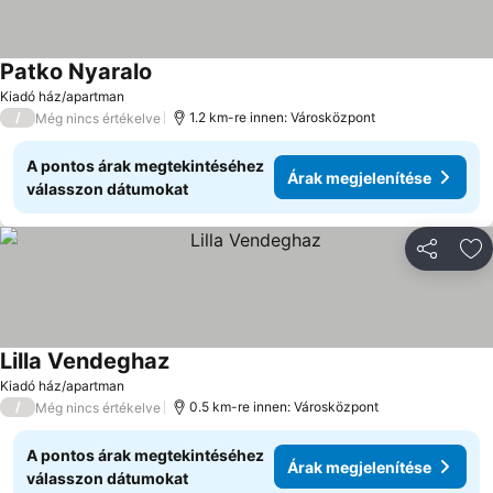
Patko Nyaralo
Árak megjelenítése
Kiadó ház/apartman
/
1.2 km-re innen: Városközpont
Még nincs értékelve
A pontos árak megtekintéséhez
Árak megjelenítése
válasszon dátumokat
Megosztá
Ho
Lilla Vendeghaz
Árak megjelenítése
Kiadó ház/apartman
/
0.5 km-re innen: Városközpont
Még nincs értékelve
A pontos árak megtekintéséhez
Árak megjelenítése
válasszon dátumokat