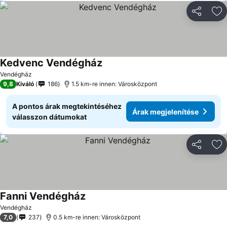
Megosztá
Ho
Kedvenc Vendégház
Árak megjelenítése
Vendégház
9,8
Kiváló
186
1.5 km-re innen: Városközpont
A pontos árak megtekintéséhez
Árak megjelenítése
válasszon dátumokat
Megosztá
Ho
Fanni Vendégház
Árak megjelenítése
Vendégház
7,0
237
0.5 km-re innen: Városközpont