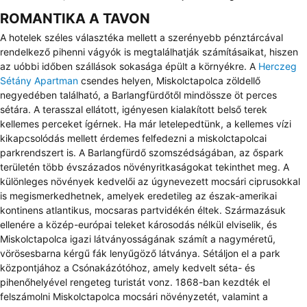
ROMANTIKA A TAVON
A hotelek széles választéka mellett a szerényebb pénztárcával
rendelkező pihenni vágyók is megtalálhatják számításaikat, hiszen
az uóbbi időben szállások sokasága épült a környékre. A
Herczeg
Sétány Apartman
csendes helyen, Miskolctapolca zöldellő
negyedében található, a Barlangfürdőtől mindössze öt perces
sétára. A terasszal ellátott, igényesen kialakított belső terek
kellemes perceket ígérnek. Ha már letelepedtünk, a kellemes vízi
kikapcsolódás mellett érdemes felfedezni a miskolctapolcai
parkrendszert is. A Barlangfürdő szomszédságában, az őspark
területén több évszázados növényritkaságokat tekinthet meg. A
különleges növények kedvelői az úgynevezett mocsári ciprusokkal
is megismerkedhetnek, amelyek eredetileg az észak-amerikai
kontinens atlantikus, mocsaras partvidékén éltek. Származásuk
ellenére a közép-európai teleket károsodás nélkül elviselik, és
Miskolctapolca igazi látványosságának számít a nagyméretű,
vörösesbarna kérgű fák lenyűgöző látványa. Sétáljon el a park
központjához a Csónakázótóhoz, amely kedvelt séta- és
pihenőhelyével rengeteg turistát vonz. 1868-ban kezdték el
felszámolni Miskolctapolca mocsári növényzetét, valamint a