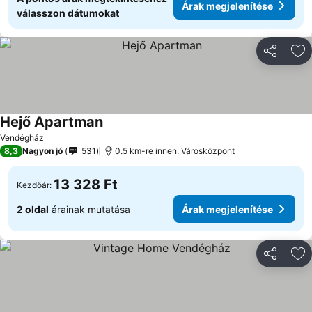
Árak megjelenítése
válasszon dátumokat
Megosztá
Ho
Hejő Apartman
Árak megjelenítése
Vendégház
8,3
Nagyon jó
531
0.5 km-re innen: Városközpont
13 328 Ft
Kezdőár:
2 oldal
árainak mutatása
Árak megjelenítése
Megosztá
Ho