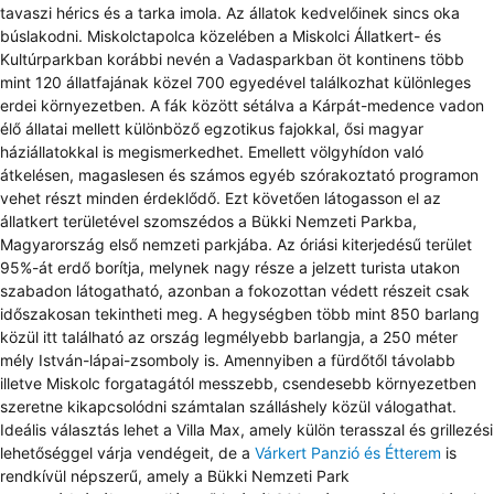
tavaszi hérics és a tarka imola. Az állatok kedvelőinek sincs oka
búslakodni. Miskolctapolca közelében a Miskolci Állatkert- és
Kultúrparkban korábbi nevén a Vadasparkban öt kontinens több
mint 120 állatfajának közel 700 egyedével találkozhat különleges
erdei környezetben. A fák között sétálva a Kárpát-medence vadon
élő állatai mellett különböző egzotikus fajokkal, ősi magyar
háziállatokkal is megismerkedhet. Emellett völgyhídon való
átkelésen, magaslesen és számos egyéb szórakoztató programon
vehet részt minden érdeklődő. Ezt követően látogasson el az
állatkert területével szomszédos a Bükki Nemzeti Parkba,
Magyarország első nemzeti parkjába. Az óriási kiterjedésű terület
95%-át erdő borítja, melynek nagy része a jelzett turista utakon
szabadon látogatható, azonban a fokozottan védett részeit csak
időszakosan tekintheti meg. A hegységben több mint 850 barlang
közül itt található az ország legmélyebb barlangja, a 250 méter
mély István-lápai-zsomboly is. Amennyiben a fürdőtől távolabb
illetve Miskolc forgatagától messzebb, csendesebb környezetben
szeretne kikapcsolódni számtalan szálláshely közül válogathat.
Ideális választás lehet a Villa Max, amely külön terasszal és grillezési
lehetőséggel várja vendégeit, de a
Várkert Panzió és Étterem
is
rendkívül népszerű, amely a Bükki Nemzeti Park