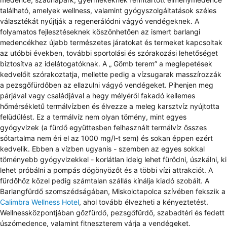
található, amelyek wellness, valamint gyógyszolgáltatások széles
választékát nyújtják a regenerálódni vágyó vendégeknek. A
folyamatos fejlesztéseknek köszönhetően az ismert barlangi
medencékhez újabb természetes járatokat és termeket kapcsoltak
az utóbbi években, további sportolási és szórakozási lehetőséget
biztosítva az idelátogatóknak. A „ Gömb terem” a meglepetések
kedvelőit szórakoztatja, mellette pedig a vízsugarak masszírozzák
a pezsgőfürdőben az ellazulni vágyó vendégeket. Pihenjen meg
párjával vagy családjával a hegy mélyéről fakadó kellemes
hőmérsékletű termálvízben és élvezze a meleg karsztvíz nyújtotta
felüdülést. Ez a termálvíz nem olyan tömény, mint egyes
gyógyvizek (a fürdő együttesben felhasznált termálvíz összes
sótartalma nem éri el az 1000 mg/l-t sem) és sokan éppen ezért
kedvelik. Ebben a vízben ugyanis - szemben az egyes sokkal
töményebb gyógyvizekkel - korlátlan ideig lehet fürödni, úszkálni, ki
lehet próbálni a pompás dögönyözőt és a többi vízi attrakciót. A
fürdőhöz közel pedig számtalan szállás kínálja kiadó szobáit. A
Barlangfürdő szomszédságában, Miskolctapolca szívében fekszik a
Calimbra Wellness Hotel
, ahol tovább élvezheti a kényeztetést.
Wellnessközpontjában gőzfürdő, pezsgőfürdő, szabadtéri és fedett
úszómedence, valamint fitneszterem várja a vendégeket.