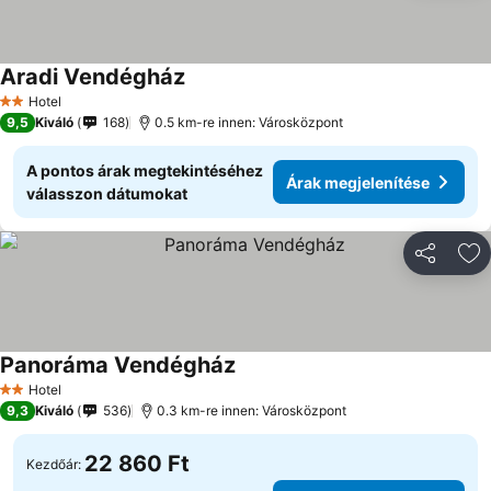
Aradi Vendégház
Árak megjelenítése
Hotel
2 Kategória
9,5
Kiváló
168
0.5 km-re innen: Városközpont
A pontos árak megtekintéséhez
Árak megjelenítése
válasszon dátumokat
Megosztá
Ho
Panoráma Vendégház
Árak megjelenítése
Hotel
2 Kategória
9,3
Kiváló
536
0.3 km-re innen: Városközpont
22 860 Ft
Kezdőár: