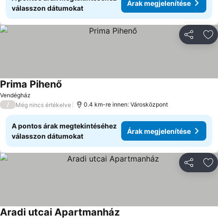
Árak megjelenítése
válasszon dátumokat
Megosztá
Ho
Prima Pihenő
Árak megjelenítése
Vendégház
/
0.4 km-re innen: Városközpont
Még nincs értékelve
A pontos árak megtekintéséhez
Árak megjelenítése
válasszon dátumokat
Megosztá
Ho
Aradi utcai Apartmanház
Árak megjelenítése