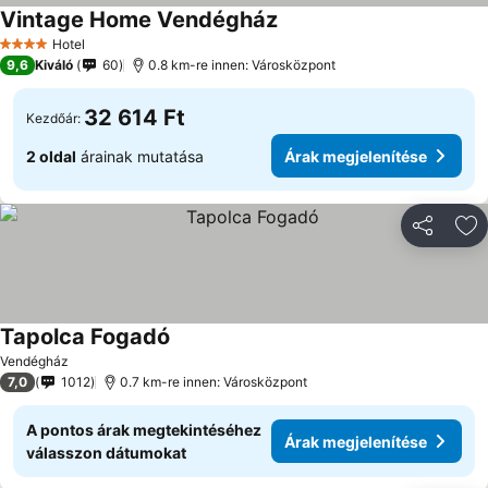
Vintage Home Vendégház
Árak megjelenítése
Hotel
4 Kategória
9,6
Kiváló
60
0.8 km-re innen: Városközpont
32 614 Ft
Kezdőár:
2 oldal
árainak mutatása
Árak megjelenítése
Megosztá
Ho
Tapolca Fogadó
Árak megjelenítése
Vendégház
7,0
1012
0.7 km-re innen: Városközpont
A pontos árak megtekintéséhez
Árak megjelenítése
válasszon dátumokat