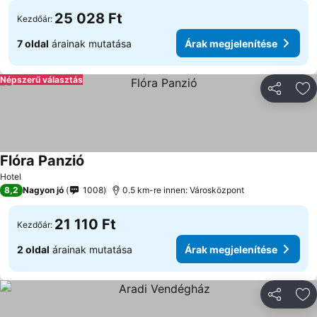
25 028 Ft
Kezdőár:
7 oldal
árainak mutatása
Árak megjelenítése
Népszerű választás
Megosztá
Ho
Flóra Panzió
Árak megjelenítése
Hotel
8,2
Nagyon jó
1008
0.5 km-re innen: Városközpont
21 110 Ft
Kezdőár:
2 oldal
árainak mutatása
Árak megjelenítése
Megosztá
Ho