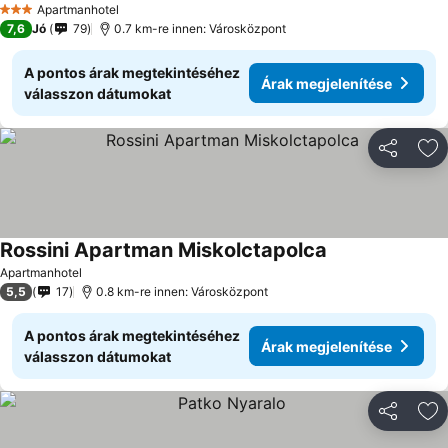
Apartmanhotel
3 Kategória
7,6
Jó
79
0.7 km-re innen: Városközpont
A pontos árak megtekintéséhez
Árak megjelenítése
válasszon dátumokat
Megosztá
Ho
Rossini Apartman Miskolctapolca
Árak megjelenít
Apartmanhotel
5,5
17
0.8 km-re innen: Városközpont
A pontos árak megtekintéséhez
Árak megjelenítése
válasszon dátumokat
Megosztá
Ho