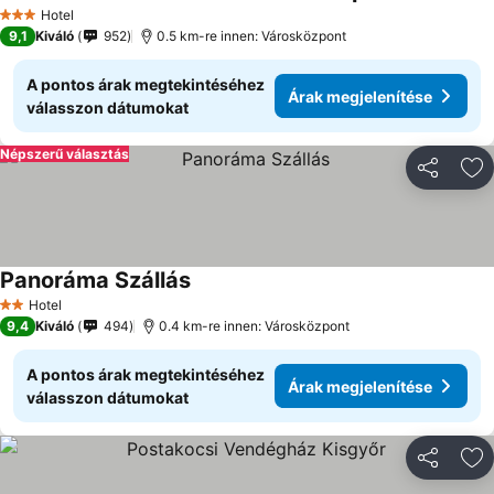
Árak megj
Hotel
3 Kategória
9,1
Kiváló
952
0.5 km-re innen: Városközpont
A pontos árak megtekintéséhez
Árak megjelenítése
válasszon dátumokat
Népszerű választás
Megosztá
Ho
Panoráma Szállás
Árak megjelenítése
Hotel
2 Kategória
9,4
Kiváló
494
0.4 km-re innen: Városközpont
A pontos árak megtekintéséhez
Árak megjelenítése
válasszon dátumokat
Megosztá
Ho