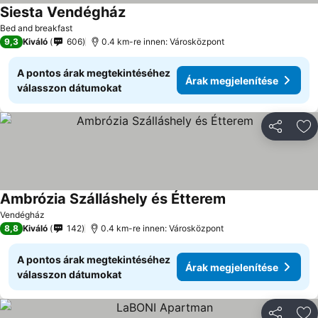
Siesta Vendégház
Árak megjelenítése
Bed and breakfast
9,3
Kiváló
606
0.4 km-re innen: Városközpont
A pontos árak megtekintéséhez
Árak megjelenítése
válasszon dátumokat
Megosztá
Ho
Ambrózia Szálláshely és Étterem
Árak megjeleníté
Vendégház
8,8
Kiváló
142
0.4 km-re innen: Városközpont
A pontos árak megtekintéséhez
Árak megjelenítése
válasszon dátumokat