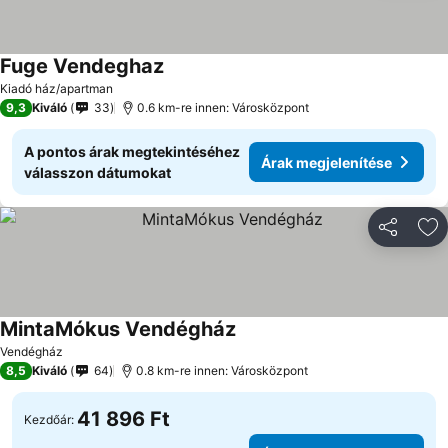
Fuge Vendeghaz
Árak megjelenítése
Kiadó ház/apartman
9,3
Kiváló
33
0.6 km-re innen: Városközpont
A pontos árak megtekintéséhez
Árak megjelenítése
válasszon dátumokat
Megosztá
Ho
MintaMókus Vendégház
Árak megjelenítése
Vendégház
8,5
Kiváló
64
0.8 km-re innen: Városközpont
41 896 Ft
Kezdőár: