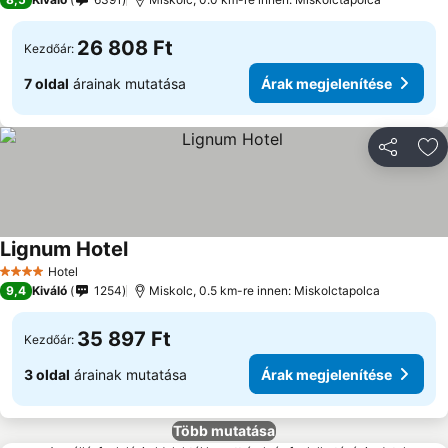
26 808 Ft
Kezdőár:
7 oldal
árainak mutatása
Árak megjelenítése
Megosztá
Ho
Lignum Hotel
Árak megjelenítése
Hotel
4 Kategória
9,4
Kiváló
1254
Miskolc, 0.5 km-re innen: Miskolctapolca
35 897 Ft
Kezdőár:
3 oldal
árainak mutatása
Árak megjelenítése
Több mutatása