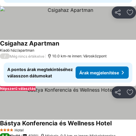
Megosztá
Ho
Csigahaz Apartman
Árak megjelenítése
Kiadó ház/apartman
/
10.0 km-re innen: Városközpont
Még nincs értékelve
A pontos árak megtekintéséhez
Árak megjelenítése
válasszon dátumokat
Népszerű választás
Megosztá
Ho
Bástya Konferencia és Wellness Hotel
Árak megje
Hotel
4 Kategória
8,5
Kiváló
6391
Miskolc, 0.0 km-re innen: Miskolctapolca