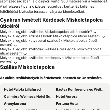
szomszédságában, a diósgyőri vártól 300 méterre várja vendégeit.
A jól felszerelt panzió ízletes reggelivel, kerttel és kellemes
feltöltődést biztosító terasszal várja az ideérkezőket.
Gyakran Ismételt Kérdések Miskolctapolca
úticélról
Melyek a legjobb szállodák Miskolctapolca úticél esetén?
Melyek a legjobb luxusszállodák Miskolctapolca úticél esetén?
Melyek a legjobb kutyabarát szállodák Miskolctapolca úticél
esetén?
Melyek a legjobb szállodák wellness-részleggel Miskolctapolca
úticél esetén?
Melyek a legjobb szállodák medencével Miskolctapolca úticél
esetén?
Szállás Miskolctapolca
Az alábbi szálláshelyek is érdekesek lehetnek az Ön számára...
Hotel Palota Lillafured
Bástya Konferencia és Wellness Hotel
Calimbra Wellness Hotel Superior
Hotel Aurora
Aranykorona
Fortuna Hotel