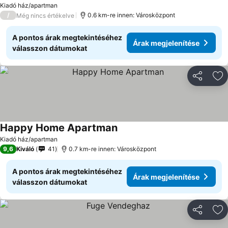
Kiadó ház/apartman
/
0.6 km-re innen: Városközpont
Még nincs értékelve
A pontos árak megtekintéséhez
Árak megjelenítése
válasszon dátumokat
Megosztá
Ho
Happy Home Apartman
Árak megjelenítése
Kiadó ház/apartman
9,6
Kiváló
41
0.7 km-re innen: Városközpont
A pontos árak megtekintéséhez
Árak megjelenítése
válasszon dátumokat
Megosztá
Ho