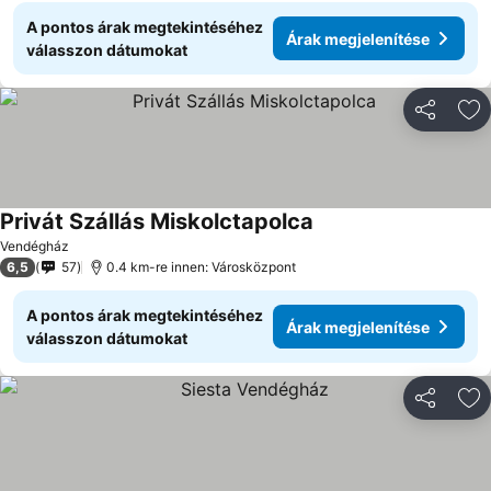
A pontos árak megtekintéséhez
Árak megjelenítése
válasszon dátumokat
Megosztá
Ho
Privát Szállás Miskolctapolca
Árak megjelenítése
Vendégház
6,5
57
0.4 km-re innen: Városközpont
A pontos árak megtekintéséhez
Árak megjelenítése
válasszon dátumokat
Megosztá
Ho