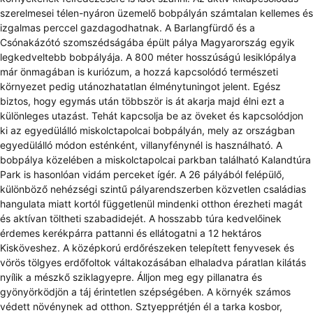
szerelmesei télen-nyáron üzemelő bobpályán számtalan kellemes és
izgalmas perccel gazdagodhatnak. A Barlangfürdő és a
Csónakázótó szomszédságába épült pálya Magyarország egyik
legkedveltebb bobpályája. A 800 méter hosszúságú lesiklópálya
már önmagában is kuriózum, a hozzá kapcsolódó természeti
környezet pedig utánozhatatlan élménytuningot jelent. Egész
biztos, hogy egymás után többször is át akarja majd élni ezt a
különleges utazást. Tehát kapcsolja be az öveket és kapcsolódjon
ki az egyedülálló miskolctapolcai bobpályán, mely az országban
egyedülálló módon esténként, villanyfénynél is használható. A
bobpálya közelében a miskolctapolcai parkban található Kalandtúra
Park is hasonlóan vidám perceket ígér. A 26 pályából felépülő,
különböző nehézségi szintű pályarendszerben közvetlen családias
hangulata miatt kortól függetlenül mindenki otthon érezheti magát
és aktívan töltheti szabadidejét. A hosszabb túra kedvelőinek
érdemes kerékpárra pattanni és ellátogatni a 12 hektáros
Kisköveshez. A középkorú erdőrészeken telepített fenyvesek és
vörös tölgyes erdőfoltok váltakozásában elhaladva páratlan kilátás
nyílik a mészkő sziklagyepre. Álljon meg egy pillanatra és
gyönyörködjön a táj érintetlen szépségében. A környék számos
védett növénynek ad otthon. Sztyepprétjén él a tarka kosbor,