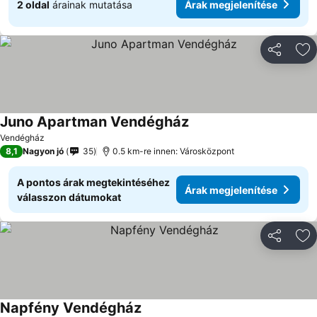
2 oldal
árainak mutatása
Árak megjelenítése
Megosztá
Ho
Juno Apartman Vendégház
Árak megjelenítése
Vendégház
8,1
Nagyon jó
35
0.5 km-re innen: Városközpont
A pontos árak megtekintéséhez
Árak megjelenítése
válasszon dátumokat
Megosztá
Ho
Napfény Vendégház
Árak megjelenítése