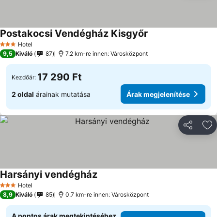
Postakocsi Vendégház Kisgyőr
Árak megjelenítése
Hotel
3 Kategória
9,5
Kiváló
87
7.2 km-re innen: Városközpont
17 290 Ft
Kezdőár:
2 oldal
árainak mutatása
Árak megjelenítése
Megosztá
Ho
Harsányi vendégház
Árak megjelenítése
Hotel
3 Kategória
8,9
Kiváló
85
0.7 km-re innen: Városközpont
A pontos árak megtekintéséhez