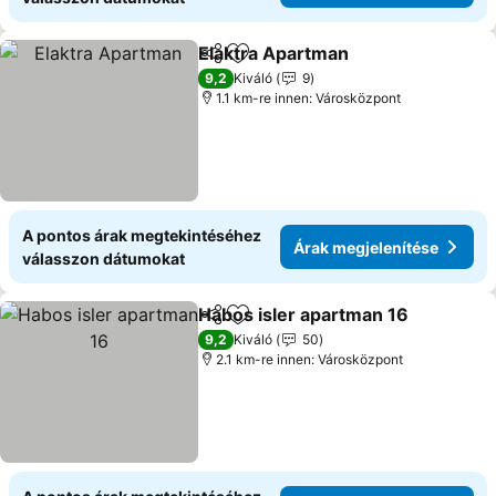
Elaktra Apartman
Megosztás
Hozzáadás a kedvencekhez
Árak meg
9,2
Kiváló
9
1.1 km-re innen: Városközpont
A pontos árak megtekintéséhez
Árak megjelenítése
válasszon dátumokat
Habos isler apartman 16
Megosztás
Hozzáadás a kedvencekhez
Á
9,2
Kiváló
50
2.1 km-re innen: Városközpont