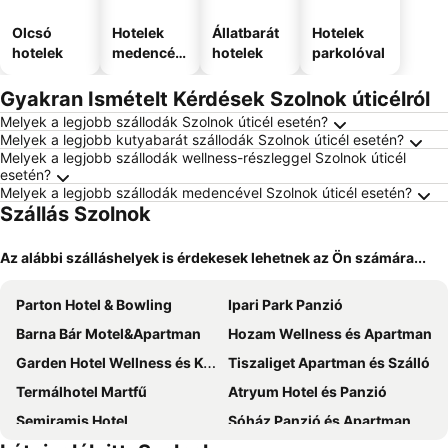
Olcsó
Hotelek
Állatbarát
Hotelek
hotelek
medencév
hotelek
parkolóval
el
Gyakran Ismételt Kérdések Szolnok úticélról
Melyek a legjobb szállodák Szolnok úticél esetén?
Melyek a legjobb kutyabarát szállodák Szolnok úticél esetén?
Melyek a legjobb szállodák wellness-részleggel Szolnok úticél
esetén?
Melyek a legjobb szállodák medencével Szolnok úticél esetén?
Szállás Szolnok
Az alábbi szálláshelyek is érdekesek lehetnek az Ön számára...
Parton Hotel & Bowling
Ipari Park Panzió
Barna Bár Motel&Apartman
Hozam Wellness és Apartman
Garden Hotel Wellness és Konferencia
Tiszaliget Apartman és Szálló
Termálhotel Martfű
Atryum Hotel és Panzió
Semiramis Hotel
Sóház Panzió és Apartmanház