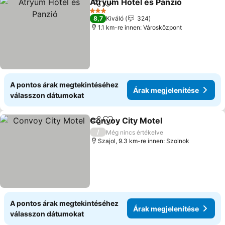
Atryum Hotel és Panzió
Megosztás
Hozzáadás a kedvencekhez
Ár
3 Kategória
8,7
Kiváló
324
1.1 km-re innen: Városközpont
A pontos árak megtekintéséhez
Árak megjelenítése
válasszon dátumokat
Convoy City Motel
Megosztás
Hozzáadás a kedvencekhez
Árak me
/
Még nincs értékelve
Szajol, 9.3 km-re innen: Szolnok
A pontos árak megtekintéséhez
Árak megjelenítése
válasszon dátumokat