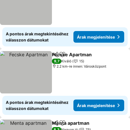
A pontos árak megtekintéséhez
Árak megjelenítése
válasszon dátumokat
Fecske Apartman
Megosztás
Hozzáadás a kedvencekhez
Árak meg
9,7
Kiváló
15
2.2 km-re innen: Városközpont
A pontos árak megtekintéséhez
Árak megjelenítése
válasszon dátumokat
Menta apartman
Megosztás
Hozzáadás a kedvencekhez
Árak megj
8,3
Nagyon jó
75