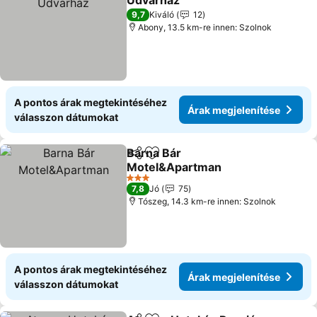
Udvarház
Árak megjelenítése
9,7
Kiváló
12
Abony, 13.5 km-re innen: Szolnok
A pontos árak megtekintéséhez
Árak megjelenítése
válasszon dátumokat
Barna Bár
Megosztás
Hozzáadás a kedvencekhez
Motel&Apartman
Árak megjelenítése
3 Kategória
7,8
Jó
75
Tószeg, 14.3 km-re innen: Szolnok
A pontos árak megtekintéséhez
Árak megjelenítése
válasszon dátumokat