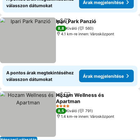
Árak megjelenítése
válasszon dátumokat
Ipari Park Panzió
Megosztás
Hozzáadás a kedvencekhez
Árak megj
8,8
Kiváló
560
4.1 km-re innen: Városközpont
A pontos árak megtekintéséhez
Árak megjelenítése
válasszon dátumokat
Hozam Wellness és
Megosztás
Hozzáadás a kedvencekhez
Apartman
Árak megjelenítése
4 Kategória
8,5
Kiváló
791
1.4 km-re innen: Városközpont
Népszerű választás