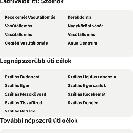
Látnivalók itt: Szolnok
Liget Hotel
Tisza Szálló és Gyógyfürdő
Trojka Hotel És Panzió
Pelikán Vendégház
Kecskemét Vasútállomás
Kerekdomb
Almasy Vendeghaz
Vasútállomás
Nagykőrösi vásár
Vasútállomás
Vasútállomás
Cegléd Vasútállomás
Aqua Centrum
Legnépszerűbb úti célok
Szállás Budapest
Szállás Hajdúszoboszló
Szállás Eger
Szállás Egerszalók
Szállás Mezőkövesd
Szállás Kecskemét
Szállás Tiszafüred
Szállás Demjén
Szállás Bogács
További népszerű úti célok