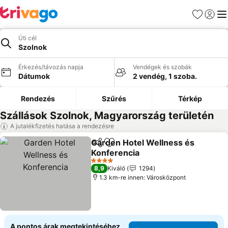
Kedvencek
Bejelen
Me
Úti cél
Szolnok
Érkezés/távozás napja
Vendégek és szobák
Dátumok
2 vendég, 1 szoba.
Rendezés
Szűrés
Térkép
Szállások Szolnok, Magyarország területén
A jutalékfizetés hatása a rendezésre
Garden Hotel Wellness és
Megosztás
Hozzáadás a kedvencekhez
Konferencia
Árak megjelenítése
4 Kategória
8,9
Kiváló
1294
1.3 km-re innen: Városközpont
A pontos árak megtekintéséhez