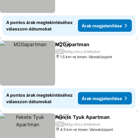
A pontos árak megtekintéséhez
Árak megjelenítése
válasszon dátumokat
M20apartman
Megosztás
Hozzáadás a kedvencekhez
Árak megjel
/
Még nincs értékelve
1.5 km-re innen: Városközpont
A pontos árak megtekintéséhez
Árak megjelenítése
válasszon dátumokat
Fekete Tyuk Apartman
Megosztás
Hozzáadás a kedvencekhez
Ára
/
Még nincs értékelve
4.5 km-re innen: Városközpont