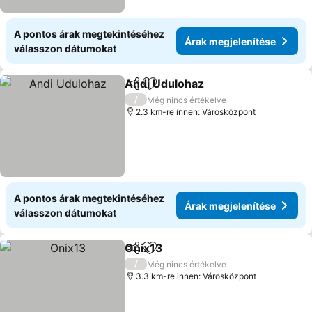
A pontos árak megtekintéséhez
Árak megjelenítése
válasszon dátumokat
Andi Udulohaz
Megosztás
Hozzáadás a kedvencekhez
Árak megjel
/
Még nincs értékelve
2.3 km-re innen: Városközpont
A pontos árak megtekintéséhez
Árak megjelenítése
válasszon dátumokat
Onix13
Megosztás
Hozzáadás a kedvencekhez
Árak megjelenítése
/
Még nincs értékelve
3.3 km-re innen: Városközpont