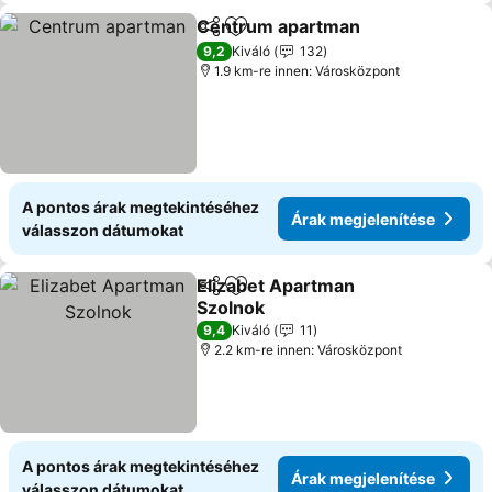
Centrum apartman
Megosztás
Hozzáadás a kedvencekhez
Árak me
9,2
Kiváló
132
1.9 km-re innen: Városközpont
A pontos árak megtekintéséhez
Árak megjelenítése
válasszon dátumokat
Elizabet Apartman
Megosztás
Hozzáadás a kedvencekhez
Szolnok
Árak megjelenítése
9,4
Kiváló
11
2.2 km-re innen: Városközpont
A pontos árak megtekintéséhez
Árak megjelenítése
válasszon dátumokat