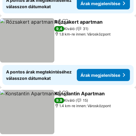
A pontos árak megtekintéséhez
Árak megjelenítése
válasszon dátumokat
Rózsakert apartman
Megosztás
Hozzáadás a kedvencekhez
Árak 
9,4
Kiváló
31
1.8 km-re innen: Városközpont
A pontos árak megtekintéséhez
Árak megjelenítése
válasszon dátumokat
Konstantin Apartman
Megosztás
Hozzáadás a kedvencekhez
Árak
9,9
Kiváló
15
1.4 km-re innen: Városközpont