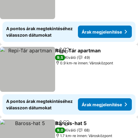
A pontos árak megtekintéséhez
Árak megjelenítése
válasszon dátumokat
Repi-Tár apartman
Megosztás
Hozzáadás a kedvencekhez
Árak me
9,5
Kiváló
49
0.9 km-re innen: Városközpont
A pontos árak megtekintéséhez
Árak megjelenítése
válasszon dátumokat
Baross-hat 5
Megosztás
Hozzáadás a kedvencekhez
Árak megjele
9,0
Kiváló
68
1.7 km-re innen: Városközpont