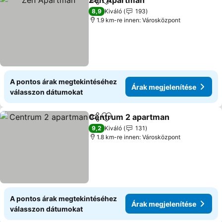
Zen Apartman
Megosztás
Hozzáadás a kedvencekhez
Árak megjel
8,9
Kiváló
193
1.9 km-re innen: Városközpont
A pontos árak megtekintéséhez
Árak megjelenítése
válasszon dátumokat
Centrum 2 apartman
Megosztás
Hozzáadás a kedvencekhez
Árak 
9,2
Kiváló
131
1.8 km-re innen: Városközpont
A pontos árak megtekintéséhez
Árak megjelenítése
válasszon dátumokat