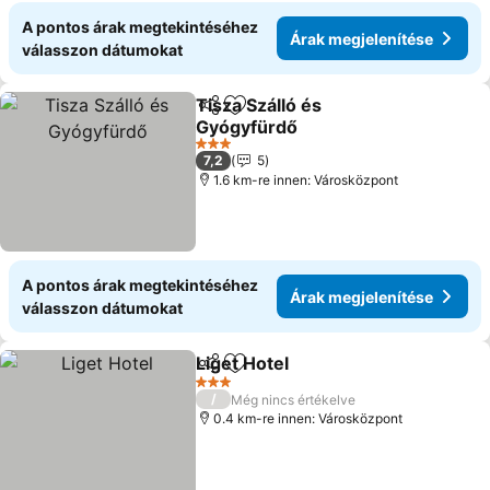
A pontos árak megtekintéséhez
Árak megjelenítése
válasszon dátumokat
Tisza Szálló és
Megosztás
Hozzáadás a kedvencekhez
Gyógyfürdő
Árak megjelenítése
3 Kategória
7,2
5
1.6 km-re innen: Városközpont
A pontos árak megtekintéséhez
Árak megjelenítése
válasszon dátumokat
Liget Hotel
Megosztás
Hozzáadás a kedvencekhez
Árak megjelenít
3 Kategória
/
Még nincs értékelve
0.4 km-re innen: Városközpont