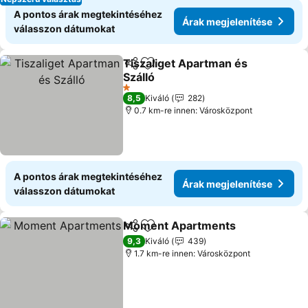
A pontos árak megtekintéséhez
Árak megjelenítése
válasszon dátumokat
Tiszaliget Apartman és
Megosztás
Hozzáadás a kedvencekhez
Szálló
Árak megjelenítése
1 Kategória
8,5
Kiváló
282
0.7 km-re innen: Városközpont
A pontos árak megtekintéséhez
Árak megjelenítése
válasszon dátumokat
Moment Apartments
Megosztás
Hozzáadás a kedvencekhez
Árak 
9,3
Kiváló
439
1.7 km-re innen: Városközpont