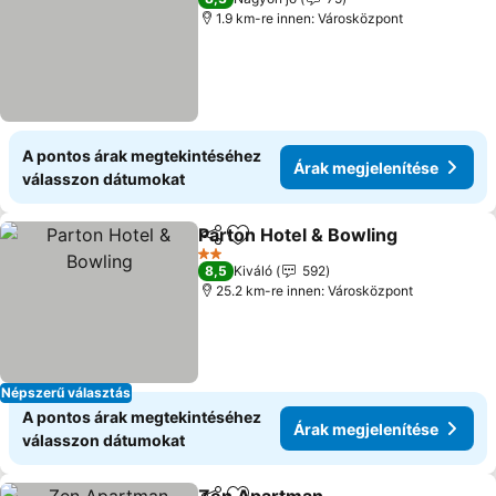
1.9 km-re innen: Városközpont
A pontos árak megtekintéséhez
Árak megjelenítése
válasszon dátumokat
Parton Hotel & Bowling
Megosztás
Hozzáadás a kedvencekhez
Ára
2 Kategória
8,5
Kiváló
592
25.2 km-re innen: Városközpont
Népszerű választás
A pontos árak megtekintéséhez
Árak megjelenítése
válasszon dátumokat