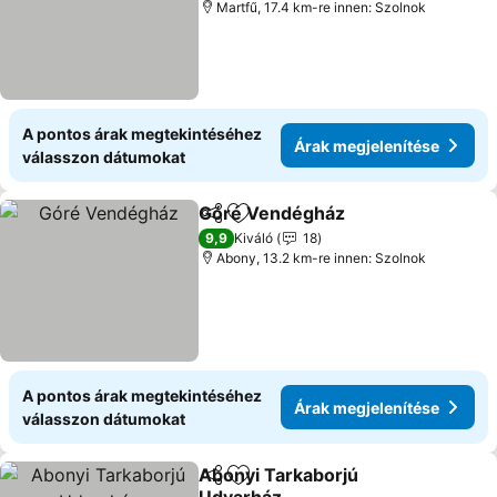
Martfű, 17.4 km-re innen: Szolnok
A pontos árak megtekintéséhez
Árak megjelenítése
válasszon dátumokat
Góré Vendégház
Megosztás
Hozzáadás a kedvencekhez
Árak megj
9,9
Kiváló
18
Abony, 13.2 km-re innen: Szolnok
A pontos árak megtekintéséhez
Árak megjelenítése
válasszon dátumokat
Abonyi Tarkaborjú
Megosztás
Hozzáadás a kedvencekhez