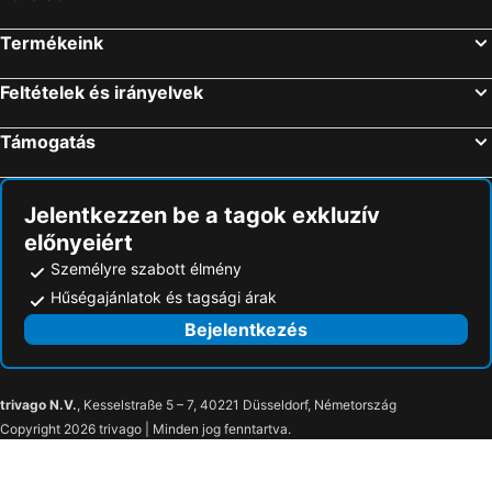
Hévíz, Nyugat-Dunántúl Szállás
Szeged, Dél-Alföld Szállás
Termékeink
Zalakaros, Dél-Dunántúl Szállás
Gyula, Dél-Alföld Szállás
Feltételek és irányelvek
Támogatás
Jelentkezzen be a tagok exkluzív
előnyeiért
Személyre szabott élmény
Hűségajánlatok és tagsági árak
Bejelentkezés
trivago N.V.
, Kesselstraße 5 – 7, 40221 Düsseldorf, Németország
Copyright 2026 trivago | Minden jog fenntartva.