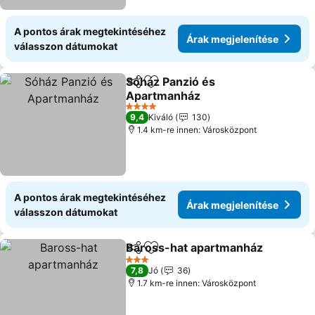
A pontos árak megtekintéséhez
Árak megjelenítése
válasszon dátumokat
Sóház Panzió és
Megosztás
Hozzáadás a kedvencekhez
Apartmanház
Árak megjelenítése
4 Kategória
9,4
Kiváló
130
1.4 km-re innen: Városközpont
A pontos árak megtekintéséhez
Árak megjelenítése
válasszon dátumokat
Baross-hat apartmanház
Megosztás
Hozzáadás a kedvencekhez
Á
3 Kategória
7,8
Jó
36
1.7 km-re innen: Városközpont