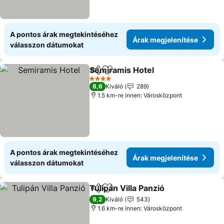
A pontos árak megtekintéséhez
Árak megjelenítése
válasszon dátumokat
Semiramis Hotel
Megosztás
Hozzáadás a kedvencekhez
Árak megj
4 Kategória
8,6
Kiváló
289
1.5 km-re innen: Városközpont
A pontos árak megtekintéséhez
Árak megjelenítése
válasszon dátumokat
Tulipán Villa Panzió
Megosztás
Hozzáadás a kedvencekhez
Árak m
9,2
Kiváló
543
1.6 km-re innen: Városközpont