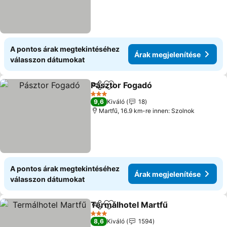
A pontos árak megtekintéséhez
Árak megjelenítése
válasszon dátumokat
Pásztor Fogadó
Megosztás
Hozzáadás a kedvencekhez
Árak megje
3 Kategória
9,6
Kiváló
18
Martfű, 16.9 km-re innen: Szolnok
A pontos árak megtekintéséhez
Árak megjelenítése
válasszon dátumokat
Termálhotel Martfű
Megosztás
Hozzáadás a kedvencekhez
Árak m
3 Kategória
8,6
Kiváló
1594