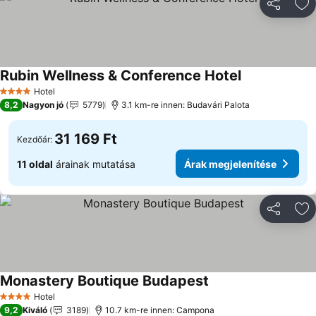
Megosztá
Ho
Rubin Wellness & Conference Hotel
Árak megjelen
Hotel
4 Kategória
8,2
Nagyon jó
5779
3.1 km-re innen: Budavári Palota
31 169 Ft
Kezdőár:
11 oldal
árainak mutatása
Árak megjelenítése
Megosztá
Ho
Monastery Boutique Budapest
Árak megjelenítése
Hotel
4 Kategória
9,2
Kiváló
3189
10.7 km-re innen: Campona