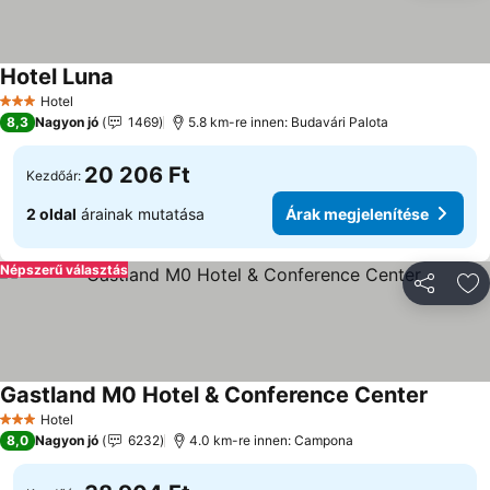
Hotel Luna
Árak megjelenítése
Hotel
3 Kategória
8,3
Nagyon jó
1469
5.8 km-re innen: Budavári Palota
20 206 Ft
Kezdőár:
2 oldal
árainak mutatása
Árak megjelenítése
Népszerű választás
Megosztá
Ho
Gastland M0 Hotel & Conference Center
Árak me
Hotel
3 Kategória
8,0
Nagyon jó
6232
4.0 km-re innen: Campona