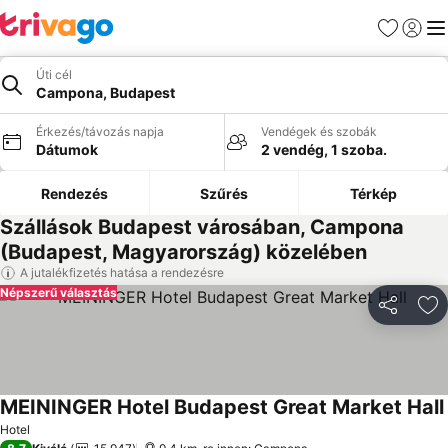
Kedvencek
Bejelen
Me
Úti cél
Campona, Budapest
Érkezés/távozás napja
Vendégek és szobák
Dátumok
2 vendég, 1 szoba.
Rendezés
Szűrés
Térkép
Szállások Budapest városában, Campona
(Budapest, Magyarország) közelében
A jutalékfizetés hatása a rendezésre
Népszerű választás
Megosztá
Ho
MEININGER Hotel Budapest Great Market Hall
Hotel