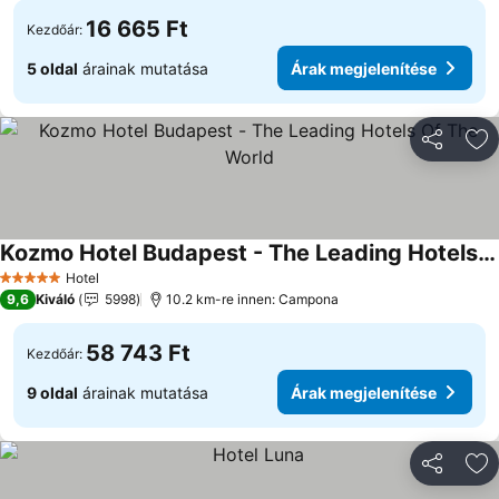
16 665 Ft
Kezdőár:
5 oldal
árainak mutatása
Árak megjelenítése
Megosztá
Ho
Kozmo Hotel Budapest - The Leading Hotels Of The World
Árak megjelenítése
Hotel
5 Kategória
9,6
Kiváló
5998
10.2 km-re innen: Campona
58 743 Ft
Kezdőár:
9 oldal
árainak mutatása
Árak megjelenítése
Megosztá
Ho