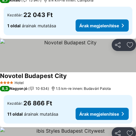
8,7
Kiváló
15 947
9.4 km-re innen: Campona
22 043 Ft
Kezdőár:
1 oldal
árainak mutatása
Árak megjelenítése
Megosztá
Ho
Novotel Budapest City
Árak megjelenítése
Hotel
4 Kategória
8,3
Nagyon jó
10 634
1.5 km-re innen: Budavári Palota
26 866 Ft
Kezdőár:
11 oldal
árainak mutatása
Árak megjelenítése