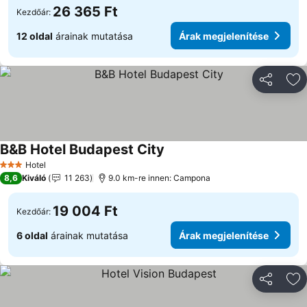
26 365 Ft
Kezdőár:
12 oldal
árainak mutatása
Árak megjelenítése
Megosztá
Ho
B&B Hotel Budapest City
Árak megjelenítése
Hotel
3 Kategória
8,6
Kiváló
11 263
9.0 km-re innen: Campona
19 004 Ft
Kezdőár:
6 oldal
árainak mutatása
Árak megjelenítése
Megosztá
Ho