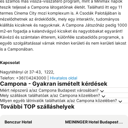
és számos más vissza-visszatérő program, mint a Minimax napok
teszik teljessé a Campona látogatóinak életét. Található itt egy 11
termes Cinema City mozi komplexum is. A Csodák Palotájában is
nézelődhetnek az érdeklődők, mely egy interaktív, tudományos
kiállítás kicsiknek és nagyoknak. A Campona Játszóház pedig 1000
m2-en fogadja a kalandvágyó kicsiket és nagyobbakat egyaránt!
Kávézó és számtalan étterem, különféle szabadidős programok, s
egyéb szolgáltatással várnak minden kerületi és nem kerületi lakost
is a Camponában.
Kapcsolat
Nagytétényi út 37-43
,
1222
,
Telefon
:
+36(1)4243000
|
Hivatalos oldal
Campona - Gyakran ismételt kérdések
Miért népszerű a/az Campona Budapest városában?
Mely szállások találhatóak a/az Campona közelében?
Milyen egyéb látnivalók találhatóak a/az Campona közelében?
További TOP szálláshelyek
Benczur Hotel
MEININGER Hotel Budapest Great Market Hall