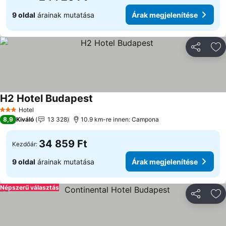
9 oldal
árainak mutatása
Árak megjelenítése
Megosztá
Ho
H2 Hotel Budapest
Árak megjelenítése
Hotel
3 Kategória
8,9
Kiváló
13 328
10.9 km-re innen: Campona
34 859 Ft
Kezdőár:
9 oldal
árainak mutatása
Árak megjelenítése
Népszerű választás
Megosztá
Ho