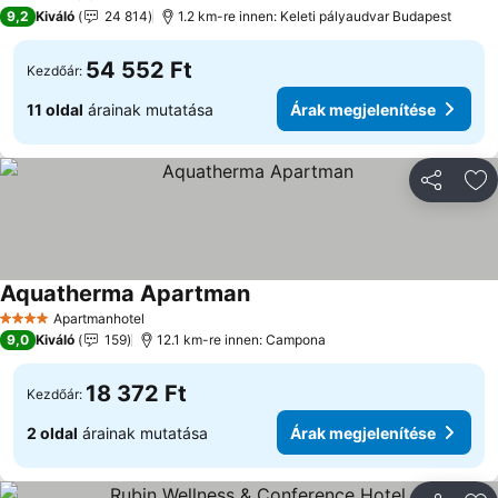
5 Kategória
9,2
Kiváló
24 814
1.2 km-re innen: Keleti pályaudvar Budapest
54 552 Ft
Kezdőár:
11 oldal
árainak mutatása
Árak megjelenítése
Megosztá
Ho
Aquatherma Apartman
Árak megjelenítése
Apartmanhotel
4 Kategória
9,0
Kiváló
159
12.1 km-re innen: Campona
18 372 Ft
Kezdőár:
2 oldal
árainak mutatása
Árak megjelenítése