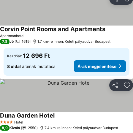
Megosztá
Ho
Corvin Point Rooms and Apartments
Árak megjel
Apartmanhotel
7,8
Jó
1619
1.7 km-re innen: Keleti pályaudvar Budapest
12 696 Ft
Kezdőár:
8 oldal
árainak mutatása
Árak megjelenítése
Megosztá
Ho
Duna Garden Hotel
Árak megjelenítése
Hotel
4 Kategória
8,9
Kiváló
2550
7.4 km-re innen: Keleti pályaudvar Budapest