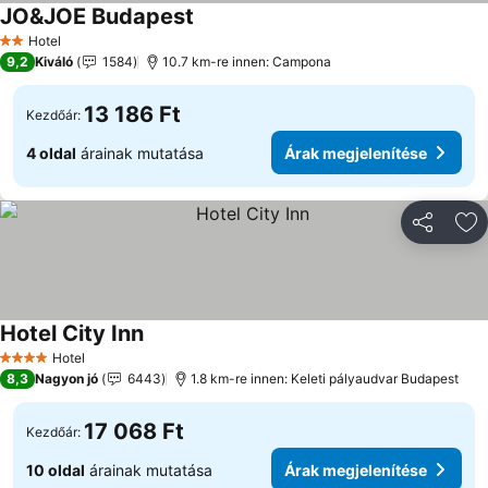
JO&JOE Budapest
Árak megjelenítése
Hotel
2 Kategória
9,2
Kiváló
1584
10.7 km-re innen: Campona
13 186 Ft
Kezdőár:
4 oldal
árainak mutatása
Árak megjelenítése
Megosztá
Ho
Hotel City Inn
Árak megjelenítése
Hotel
4 Kategória
8,3
Nagyon jó
6443
1.8 km-re innen: Keleti pályaudvar Budapest
17 068 Ft
Kezdőár:
10 oldal
árainak mutatása
Árak megjelenítése