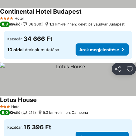
Continental Hotel Budapest
Árak megjelenítése
Hotel
4 Kategória
8,8
Kiváló
36 300
1.3 km-re innen: Keleti pályaudvar Budapest
34 666 Ft
Kezdőár:
10 oldal
árainak mutatása
Árak megjelenítése
Megosztá
Ho
Lotus House
Árak megjelenítése
Hotel
3 Kategória
9,0
Kiváló
215
5.3 km-re innen: Campona
16 396 Ft
Kezdőár: