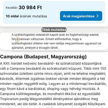
30 984 Ft
Kezdőár:
10 oldal
árainak mutatása
Árak megjelenítése
Több mutatása
A szállásfoglalási oldalaktól kapott árak és foglalhatósági adatok
folyamatosan változnak. Emiatt előfordulhat, hogy a
szállásfoglalási oldalon már nem találja meg pontosan ugyanazt az
ajánlatot, amelyet a trivagón látott.
Campona (Budapest, Magyarország)
A XXII. kerület kedvenc bevásárló- és szórakoztató központjává
vált a Campona bevásárló és szórakoztató központ. Több mint 150
színvonalas üzletben szinte nincs olyan, amit ne lehetne megtalálni,
kávézók, éttermek izgalmas ízekkel várnak minden látogatót a hét
minden napján reggeltől estig. Legyen az a mindennapi bevásárlás,
egy finom kávé a barátokkal, shoping vagy hétvégi mozizás. A
Campona különlegessége, és mondhatni ékköve az egyedülálló
Tropicarium pedig lélegzetelállító élményekkel ajándékoz meg
mindenkit, aki ide betér. A családok kényemét szolgáló Kölyökpark