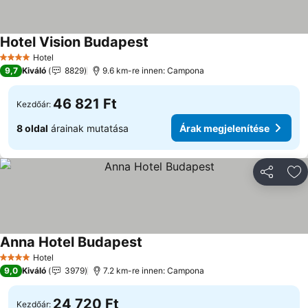
Hotel Vision Budapest
Árak megjelenítése
Hotel
4 Kategória
9,7
Kiváló
8829
9.6 km-re innen: Campona
46 821 Ft
Kezdőár:
8 oldal
árainak mutatása
Árak megjelenítése
Megosztá
Ho
Anna Hotel Budapest
Árak megjelenítése
Hotel
4 Kategória
9,0
Kiváló
3979
7.2 km-re innen: Campona
24 720 Ft
Kezdőár: