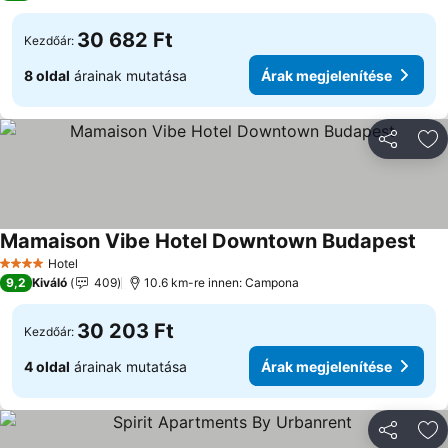
30 682 Ft
Kezdőár:
8 oldal
árainak mutatása
Árak megjelenítése
Megosztá
Ho
Mamaison Vibe Hotel Downtown Budapest
Árak
Hotel
4 Kategória
9,2
Kiváló
409
10.6 km-re innen: Campona
30 203 Ft
Kezdőár:
4 oldal
árainak mutatása
Árak megjelenítése
Megosztá
Ho