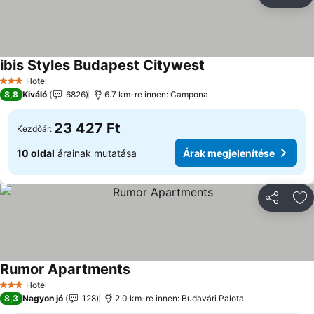
Megosztá
Ho
ibis Styles Budapest Citywest
Árak megjelenítése
Hotel
3 Kategória
8,8
Kiváló
6826
6.7 km-re innen: Campona
23 427 Ft
Kezdőár:
10 oldal
árainak mutatása
Árak megjelenítése
Megosztá
Ho
Rumor Apartments
Árak megjelenítése
Hotel
3 Kategória
8,3
Nagyon jó
128
2.0 km-re innen: Budavári Palota