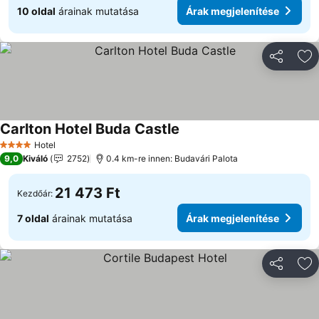
10 oldal
árainak mutatása
Árak megjelenítése
Megosztá
Ho
Carlton Hotel Buda Castle
Árak megjelenítése
Hotel
4 Kategória
9,0
Kiváló
2752
0.4 km-re innen: Budavári Palota
21 473 Ft
Kezdőár:
7 oldal
árainak mutatása
Árak megjelenítése
Megosztá
Ho