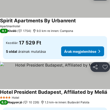
Spirit Apartments By Urbanrent
Árak megjelenítés
Apartmanhotel
9,1
Kiváló
1754
9.0 km-re innen: Campona
17 529 Ft
Kezdőár:
5 oldal
árainak mutatása
Árak megjelenítése
Megosztá
Ho
Hotel President Budapest, Affiliated by Meliá
Á
Hotel
4 Kategória
8,0
Nagyon jó
10 226
1.3 km-re innen: Budavári Palota