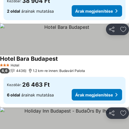
38 904 Ft
Kezdőár:
2 oldal
árainak mutatása
Árak megjelenítése
Megosztá
Ho
Hotel Bara Budapest
Árak megjelenítése
Hotel
3 Kategória
6,6
4436
1.2 km-re innen: Budavári Palota
26 463 Ft
Kezdőár:
6 oldal
árainak mutatása
Árak megjelenítése
Megosztá
Ho