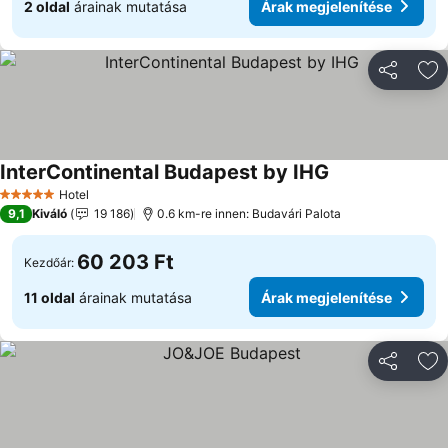
2 oldal
árainak mutatása
Árak megjelenítése
Megosztá
Ho
InterContinental Budapest by IHG
Árak megjelenít
Hotel
5 Kategória
9,1
Kiváló
19 186
0.6 km-re innen: Budavári Palota
60 203 Ft
Kezdőár:
11 oldal
árainak mutatása
Árak megjelenítése
Megosztá
Ho