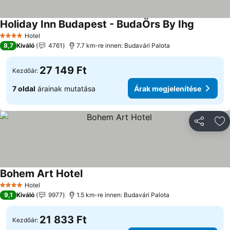
Holiday Inn Budapest - BudaÖrs By Ihg
Árak meg
Hotel
4 Kategória
8,7
Kiváló
4761
7.7 km-re innen: Budavári Palota
27 149 Ft
Kezdőár:
7 oldal
árainak mutatása
Árak megjelenítése
Megosztá
Ho
Bohem Art Hotel
Árak megjelenítése
Hotel
4 Kategória
9,1
Kiváló
9977
1.5 km-re innen: Budavári Palota
21 833 Ft
Kezdőár: