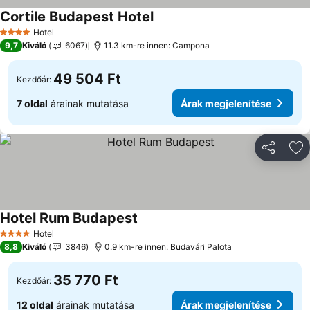
Cortile Budapest Hotel
Árak megjelenítése
Hotel
4 Kategória
9,7
Kiváló
6067
11.3 km-re innen: Campona
49 504 Ft
Kezdőár:
7 oldal
árainak mutatása
Árak megjelenítése
Megosztá
Ho
Hotel Rum Budapest
Árak megjelenítése
Hotel
4 Kategória
8,8
Kiváló
3846
0.9 km-re innen: Budavári Palota
35 770 Ft
Kezdőár:
12 oldal
árainak mutatása
Árak megjelenítése