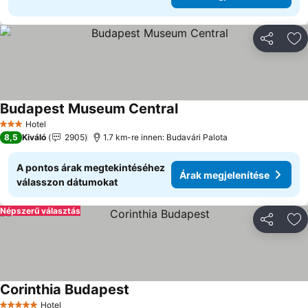
Megosztá
Ho
Budapest Museum Central
Árak megjelenítése
Hotel
3 Kategória
8,5
Kiváló
2905
1.7 km-re innen: Budavári Palota
A pontos árak megtekintéséhez
Árak megjelenítése
válasszon dátumokat
Népszerű választás
Megosztá
Ho
Corinthia Budapest
Árak megjelenítése
Hotel