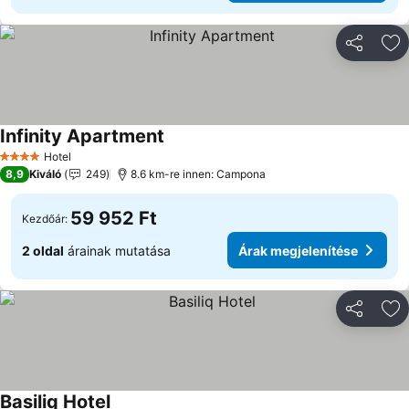
Megosztá
Ho
Infinity Apartment
Árak megjelenítése
Hotel
4 Kategória
8,9
Kiváló
249
8.6 km-re innen: Campona
59 952 Ft
Kezdőár:
2 oldal
árainak mutatása
Árak megjelenítése
Megosztá
Ho
Basiliq Hotel