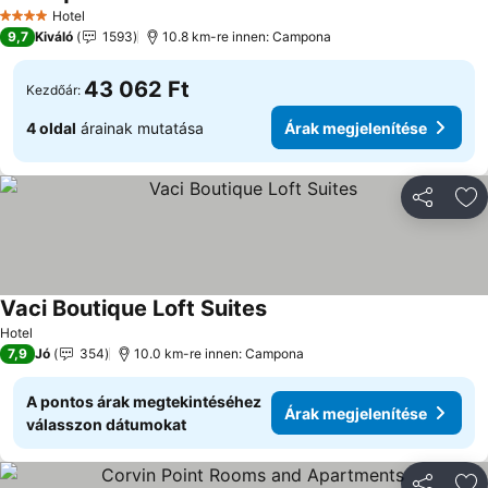
Árak megjelenítése
Hotel
4 Kategória
9,7
Kiváló
1593
10.8 km-re innen: Campona
43 062 Ft
Kezdőár:
4 oldal
árainak mutatása
Árak megjelenítése
Megosztá
Ho
Vaci Boutique Loft Suites
Árak megjelenítése
Hotel
7,9
Jó
354
10.0 km-re innen: Campona
A pontos árak megtekintéséhez
Árak megjelenítése
válasszon dátumokat