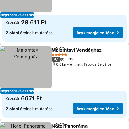
Népszerű választás
29 611 Ft
Kezdőár:
2 oldal
árainak mutatása
Árak megjelenítése
Malomtavi Vendégház
Megosztás
Hozzáadás a kedvencekhez
5 Kategória
4,1
113
0.6 km-re innen: Tapolca Belváros
Népszerű választás
6671 Ft
Kezdőár:
2 oldal
árainak mutatása
Árak megjelenítése
Hotel Panoráma
Megosztás
Hozzáadás a kedvencekhez