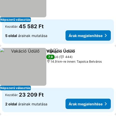
Népszerű választás
45 582 Ft
Kezdőár:
5 oldal
árainak mutatása
Árak megjelenítése
Vakáció Üdülő
Megosztás
Hozzáadás a kedvencekhez
7,9
Jó
444
14.9 km-re innen: Tapolca Belváros
Népszerű választás
23 209 Ft
Kezdőár:
2 oldal
árainak mutatása
Árak megjelenítése