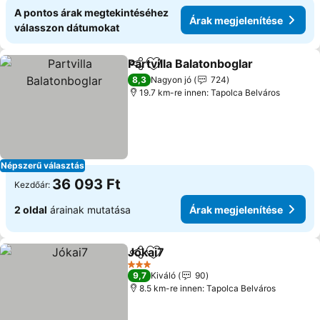
A pontos árak megtekintéséhez
Árak megjelenítése
válasszon dátumokat
Partvilla Balatonboglar
Megosztás
Hozzáadás a kedvencekhez
8,3
Nagyon jó
724
19.7 km-re innen: Tapolca Belváros
Népszerű választás
36 093 Ft
Kezdőár:
2 oldal
árainak mutatása
Árak megjelenítése
Jókai7
Megosztás
Hozzáadás a kedvencekhez
3 Kategória
9,7
Kiváló
90
8.5 km-re innen: Tapolca Belváros