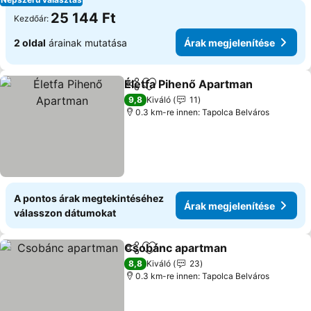
25 144 Ft
Kezdőár:
2 oldal
árainak mutatása
Árak megjelenítése
Életfa Pihenő Apartman
Megosztás
Hozzáadás a kedvencekhez
9,8
Kiváló
11
0.3 km-re innen: Tapolca Belváros
A pontos árak megtekintéséhez
Árak megjelenítése
válasszon dátumokat
Csobánc apartman
Megosztás
Hozzáadás a kedvencekhez
8,8
Kiváló
23
0.3 km-re innen: Tapolca Belváros