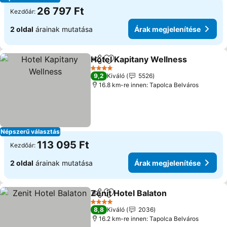
26 797 Ft
Kezdőár:
2 oldal
árainak mutatása
Árak megjelenítése
Hotel Kapitany Wellness
Megosztás
Hozzáadás a kedvencekhez
4 Kategória
9,2
Kiváló
5526
16.8 km-re innen: Tapolca Belváros
Népszerű választás
113 095 Ft
Kezdőár:
2 oldal
árainak mutatása
Árak megjelenítése
Zenit Hotel Balaton
Megosztás
Hozzáadás a kedvencekhez
4 Kategória
8,8
Kiváló
2036
16.2 km-re innen: Tapolca Belváros