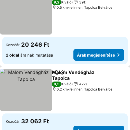
9,2
Kiváló
391
0.5 km-re innen: Tapolca Belváros
20 246 Ft
Kezdőár:
2 oldal
árainak mutatása
Árak megjelenítése
Malom Vendégház
Megosztás
Hozzáadás a kedvencekhez
Tapolca
8,5
Kiváló
422
0.2 km-re innen: Tapolca Belváros
32 062 Ft
Kezdőár: