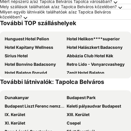
Miért népszerű a/az Tapolca Belváros Tapolca városában?
Mely szállások találhatóak a/az Tapolca Belváros közelében?
Milyen egyéb látnivalók találhatóak a/az Tapolca Belváros
közelében?
További TOP szálláshelyek
Hunguest Hotel Pelion
Hotel Helikon****superior
Hotel Kapitany Wellness
Hotel Halászkert Badacsony
Sirius Hotel
Abbázia Club Hotel Kék
Hotel Bonvino Badacsony
Retro Lido - Vonyarcvashegy
Hotel Balaton Fonyód
Zenit Hotel Balaton
További látnivalók: Tapolca Belváros
Hotel Bacchus
Kristály Hotel
Villa Plattensee
Véndektanya Vendégház
Dunakanyar
Budapest Park
Hotel Gabriella
Partvilla Balatonboglar
Budapest Liszt Ferenc nemzetközi repülőtér
Keleti pályaudvar Budapest
Fenyves Yacht Club
Zoldhaz Bio Panzio
IX. Kerület
XIII. Kerület
Hotel Panoráma
Hotel Magnólia
XI. Kerület
Csepel
Balaton Vendégház Fonyód
Wellness Hotel Kakadu