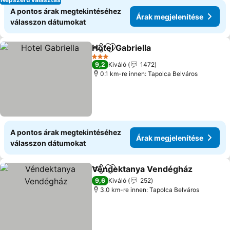
A pontos árak megtekintéséhez
Árak megjelenítése
válasszon dátumokat
Hotel Gabriella
Megosztás
Hozzáadás a kedvencekhez
3 Kategória
9,2
Kiváló
1472
0.1 km-re innen: Tapolca Belváros
A pontos árak megtekintéséhez
Árak megjelenítése
válasszon dátumokat
Véndektanya Vendégház
Megosztás
Hozzáadás a kedvencekhez
9,6
Kiváló
252
3.0 km-re innen: Tapolca Belváros