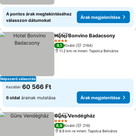
A pontos árak megtekintéséhez
Árak megjelenítése
válasszon dátumokat
Hotel Bonvino Badacsony
Megosztás
Hozzáadás a kedvencekhez
4 Kategória
9,1
Kiváló
2164
11.2 km-re innen: Tapolca Belváros
Népszerű választás
60 566 Ft
Kezdőár:
6 oldal
árainak mutatása
Árak megjelenítése
Güns Vendégház
Megosztás
Hozzáadás a kedvencekhez
4 Kategória
8,9
Kiváló
216
8.6 km-re innen: Tapolca Belváros