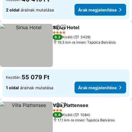
2 oldal
árainak mutatása
Árak megjelenítése
Sirius Hotel
Megosztás
Hozzáadás a kedvencekhez
4 Kategória
9,3
Kiváló
3429
19.3 km-re innen: Tapolca Belváros
55 079 Ft
Kezdőár:
1 oldal
árainak mutatása
Árak megjelenítése
Villa Plattensee
Megosztás
Hozzáadás a kedvencekhez
3 Kategória
9,4
Kiváló
1084
17.1 km-re innen: Tapolca Belváros