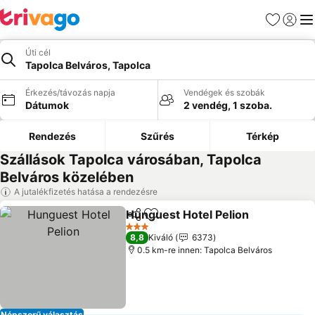
Kedvencek
Bejelen
Me
Úti cél
Tapolca Belváros, Tapolca
Érkezés/távozás napja
Vendégek és szobák
Dátumok
2 vendég, 1 szoba.
Rendezés
Szűrés
Térkép
Szállások Tapolca városában, Tapolca
Belváros közelében
A jutalékfizetés hatása a rendezésre
Hunguest Hotel Pelion
Megosztás
Hozzáadás a kedvencekhez
3 Kategória
8,8
Kiváló
6373
0.5 km-re innen: Tapolca Belváros
Népszerű választás