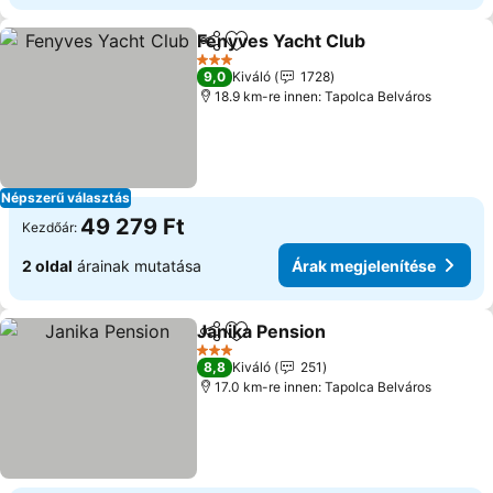
Fenyves Yacht Club
Megosztás
Hozzáadás a kedvencekhez
3 Kategória
9,0
Kiváló
1728
18.9 km-re innen: Tapolca Belváros
Népszerű választás
49 279 Ft
Kezdőár:
2 oldal
árainak mutatása
Árak megjelenítése
Janika Pension
Megosztás
Hozzáadás a kedvencekhez
3 Kategória
8,8
Kiváló
251
17.0 km-re innen: Tapolca Belváros