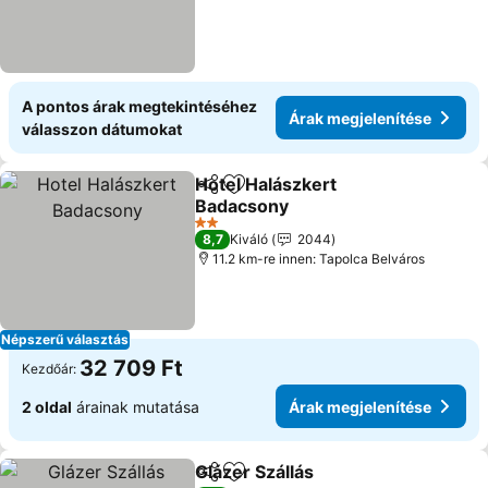
A pontos árak megtekintéséhez
Árak megjelenítése
válasszon dátumokat
Hotel Halászkert
Megosztás
Hozzáadás a kedvencekhez
Badacsony
2 Kategória
8,7
Kiváló
2044
11.2 km-re innen: Tapolca Belváros
Népszerű választás
32 709 Ft
Kezdőár:
2 oldal
árainak mutatása
Árak megjelenítése
Glázer Szállás
Megosztás
Hozzáadás a kedvencekhez