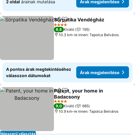
2 oldal
árainak mutatása
Árak megjelenítése
Sörpatika Vendégház
Megosztás
Hozzáadás a kedvencekhez
4 Kategória
8,8
Kiváló
195
10.3 km-re innen: Tapolca Belváros
A pontos árak megtekintéséhez
Árak megjelenítése
válasszon dátumokat
Patent, your home in
Megosztás
Hozzáadás a kedvencekhez
Badacsony
4 Kategória
9,0
Kiváló
685
10.9 km-re innen: Tapolca Belváros
Népszerű választás