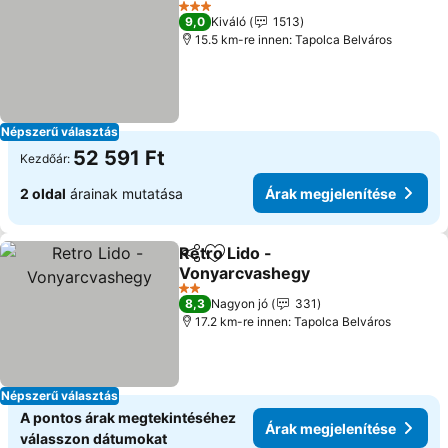
3 Kategória
9,0
Kiváló
1513
15.5 km-re innen: Tapolca Belváros
Népszerű választás
52 591 Ft
Kezdőár:
2 oldal
árainak mutatása
Árak megjelenítése
Retro Lido -
Megosztás
Hozzáadás a kedvencekhez
Vonyarcvashegy
2 Kategória
8,3
Nagyon jó
331
17.2 km-re innen: Tapolca Belváros
Népszerű választás
A pontos árak megtekintéséhez
Árak megjelenítése
válasszon dátumokat