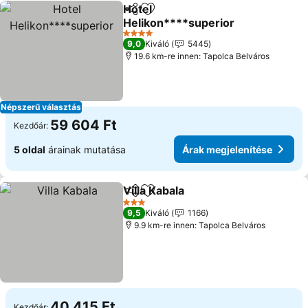
Hotel
Megosztás
Hozzáadás a kedvencekhez
Helikon****superior
4 Kategória
9,0
Kiváló
5445
19.6 km-re innen: Tapolca Belváros
Népszerű választás
59 604 Ft
Kezdőár:
5 oldal
árainak mutatása
Árak megjelenítése
Villa Kabala
Megosztás
Hozzáadás a kedvencekhez
3 Kategória
9,5
Kiváló
1166
9.9 km-re innen: Tapolca Belváros
40 415 Ft
Kezdőár: