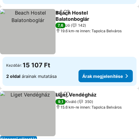
Beach Hostel
Megosztás
Hozzáadás a kedvencekhez
Balatonboglár
7,6
Jó
142
19.6 km-re innen: Tapolca Belváros
15 107 Ft
Kezdőár:
2 oldal
árainak mutatása
Árak megjelenítése
Liget Vendégház
Megosztás
Hozzáadás a kedvencekhez
9,1
Kiváló
350
15.6 km-re innen: Tapolca Belváros
Népszerű választás