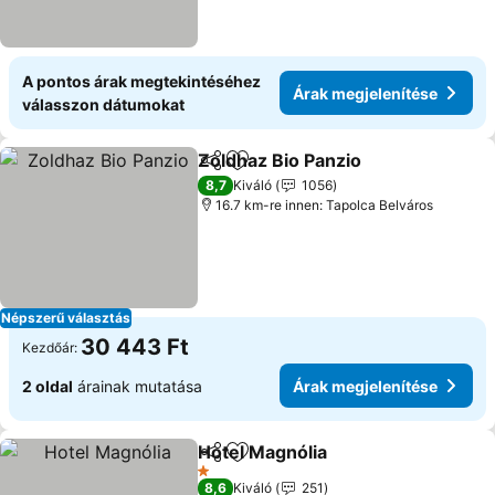
A pontos árak megtekintéséhez
Árak megjelenítése
válasszon dátumokat
Zoldhaz Bio Panzio
Megosztás
Hozzáadás a kedvencekhez
8,7
Kiváló
1056
16.7 km-re innen: Tapolca Belváros
Népszerű választás
30 443 Ft
Kezdőár:
2 oldal
árainak mutatása
Árak megjelenítése
Hotel Magnólia
Megosztás
Hozzáadás a kedvencekhez
1 Kategória
8,6
Kiváló
251