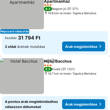
Apartmanház
3 Kategória
8,3
Nagyon jó
571
19.8 km-re innen: Tapolca Belváros
Népszerű választás
31 794 Ft
Kezdőár:
2 oldal
árainak mutatása
Árak megjelenítése
Hotel Bacchus
Megosztás
Hozzáadás a kedvencekhez
3 Kategória
8,5
Kiváló
1107
19.7 km-re innen: Tapolca Belváros
A pontos árak megtekintéséhez
Árak megjelenítése
válasszon dátumokat