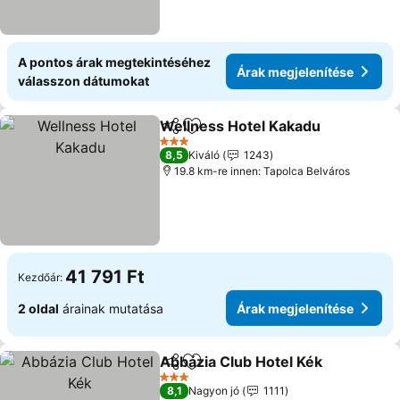
A pontos árak megtekintéséhez
Árak megjelenítése
válasszon dátumokat
Wellness Hotel Kakadu
Megosztás
Hozzáadás a kedvencekhez
3 Kategória
8,5
Kiváló
1243
19.8 km-re innen: Tapolca Belváros
41 791 Ft
Kezdőár:
2 oldal
árainak mutatása
Árak megjelenítése
Abbázia Club Hotel Kék
Megosztás
Hozzáadás a kedvencekhez
3 Kategória
8,1
Nagyon jó
1111