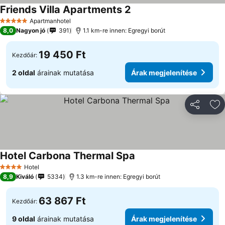
Friends Villa Apartments 2
Árak megjelenítése
Apartmanhotel
5 Kategória
8,0
Nagyon jó
391
1.1 km-re innen: Egregyi borút
19 450 Ft
Kezdőár:
2 oldal
árainak mutatása
Árak megjelenítése
Megosztá
Ho
Hotel Carbona Thermal Spa
Árak megjelenítése
Hotel
4 Kategória
8,9
Kiváló
5334
1.3 km-re innen: Egregyi borút
63 867 Ft
Kezdőár:
9 oldal
árainak mutatása
Árak megjelenítése