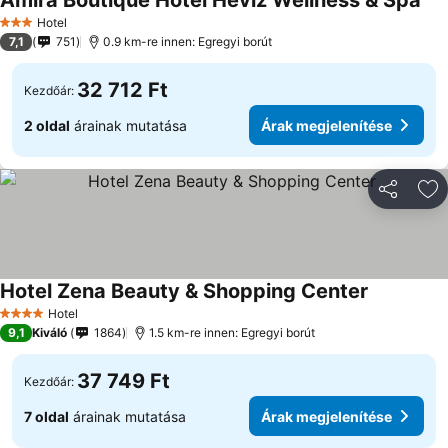
Amira Boutique Hotel Hévíz Wellness & Spa
Ára
Hotel
3 Kategória
7,1
751
0.9 km-re innen: Egregyi borút
32 712 Ft
Kezdőár:
2 oldal
árainak mutatása
Árak megjelenítése
Megosztá
Ho
Hotel Zena Beauty & Shopping Center
Árak megje
Hotel
4 Kategória
9,1
Kiváló
1864
1.5 km-re innen: Egregyi borút
37 749 Ft
Kezdőár:
7 oldal
árainak mutatása
Árak megjelenítése