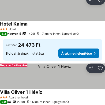
Megosztá
Ho
Hotel Kalma
Árak megjelenítése
Hotel
3 Kategória
8,3
Nagyon jó
1429
1.7 km-re innen: Egregyi borút
24 473 Ft
Kezdőár:
8 oldal
árainak mutatása
Árak megjelenítése
Népszerű választás
Megosztá
Ho
Villa Oliver 1 Hévíz
Árak megjelenítése
Apartmanhotel
3 Kategória
7,9
Jó
2078
1.5 km-re innen: Egregyi borút