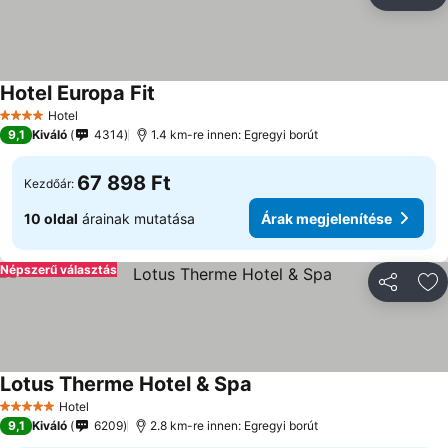
Megosztá
Ho
Hotel Europa Fit
Árak megjelenítése
Hotel
4 Kategória
9,1
Kiváló
4314
1.4 km-re innen: Egregyi borút
67 898 Ft
Kezdőár:
10 oldal
árainak mutatása
Árak megjelenítése
Népszerű választás
Megosztá
Ho
Lotus Therme Hotel & Spa
Árak megjelenítése
Hotel
5 Kategória
9,1
Kiváló
6209
2.8 km-re innen: Egregyi borút