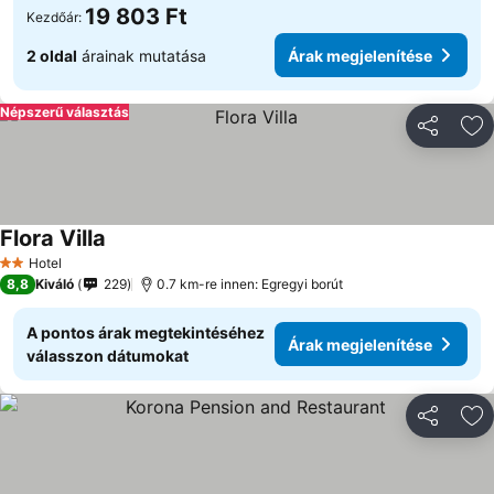
19 803 Ft
Kezdőár:
2 oldal
árainak mutatása
Árak megjelenítése
Népszerű választás
Megosztá
Ho
Flora Villa
Árak megjelenítése
Hotel
2 Kategória
8,8
Kiváló
229
0.7 km-re innen: Egregyi borút
A pontos árak megtekintéséhez
Árak megjelenítése
válasszon dátumokat
Megosztá
Ho