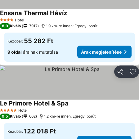
Ensana Thermal Hévíz
Árak megjelenítése
Hotel
4 Kategória
8,9
Kiváló
7917
1.9 km-re innen: Egregyi borút
55 282 Ft
Kezdőár:
9 oldal
árainak mutatása
Árak megjelenítése
Megosztá
Ho
Le Primore Hotel & Spa
Árak megjelenítése
Hotel
5 Kategória
9,5
Kiváló
662
1.2 km-re innen: Egregyi borút
122 018 Ft
Kezdőár: