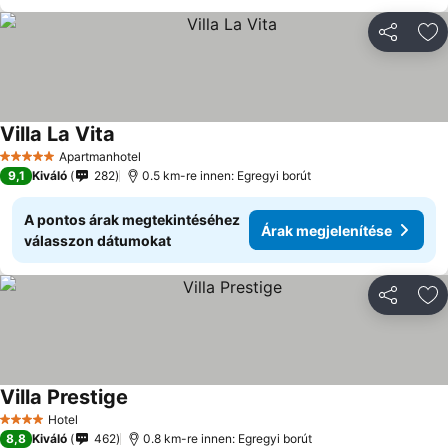
Megosztá
Ho
Villa La Vita
Árak megjelenítése
Apartmanhotel
5 Kategória
9,1
Kiváló
282
0.5 km-re innen: Egregyi borút
A pontos árak megtekintéséhez
Árak megjelenítése
válasszon dátumokat
Megosztá
Ho
Villa Prestige
Árak megjelenítése
Hotel
4 Kategória
8,8
Kiváló
462
0.8 km-re innen: Egregyi borút