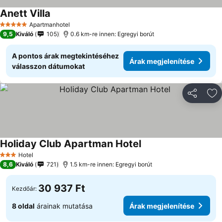
Anett Villa
Árak megjelenítése
Apartmanhotel
5 Kategória
9,5
Kiváló
105
0.6 km-re innen: Egregyi borút
A pontos árak megtekintéséhez
Árak megjelenítése
válasszon dátumokat
Megosztá
Ho
Holiday Club Apartman Hotel
Árak megjelenítése
Hotel
3 Kategória
8,6
Kiváló
721
1.5 km-re innen: Egregyi borút
30 937 Ft
Kezdőár:
8 oldal
árainak mutatása
Árak megjelenítése