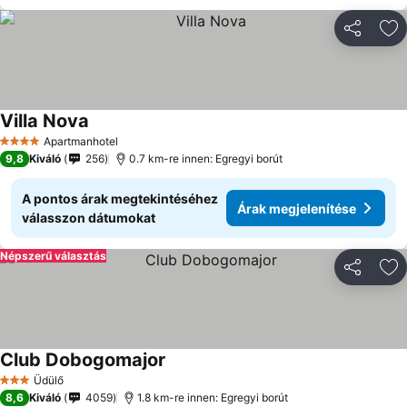
Megosztá
Ho
Villa Nova
Árak megjelenítése
Apartmanhotel
4 Kategória
9,8
Kiváló
256
0.7 km-re innen: Egregyi borút
A pontos árak megtekintéséhez
Árak megjelenítése
válasszon dátumokat
Népszerű választás
Megosztá
Ho
Club Dobogomajor
Árak megjelenítése
Üdülő
3 Kategória
8,6
Kiváló
4059
1.8 km-re innen: Egregyi borút