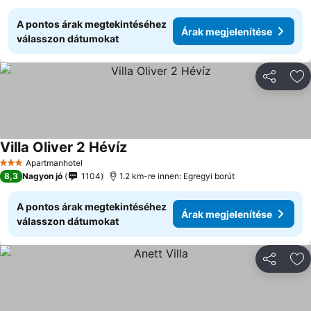
A pontos árak megtekintéséhez
Árak megjelenítése
válasszon dátumokat
Megosztá
Ho
Villa Oliver 2 Hévíz
Árak megjelenítése
Apartmanhotel
3 Kategória
8,3
Nagyon jó
1104
1.2 km-re innen: Egregyi borút
A pontos árak megtekintéséhez
Árak megjelenítése
válasszon dátumokat
Megosztá
Ho