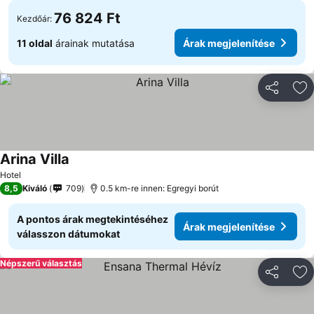
76 824 Ft
Kezdőár:
11 oldal
árainak mutatása
Árak megjelenítése
Megosztá
Ho
Arina Villa
Árak megjelenítése
Hotel
8,5
Kiváló
709
0.5 km-re innen: Egregyi borút
A pontos árak megtekintéséhez
Árak megjelenítése
válasszon dátumokat
Népszerű választás
Megosztá
Ho