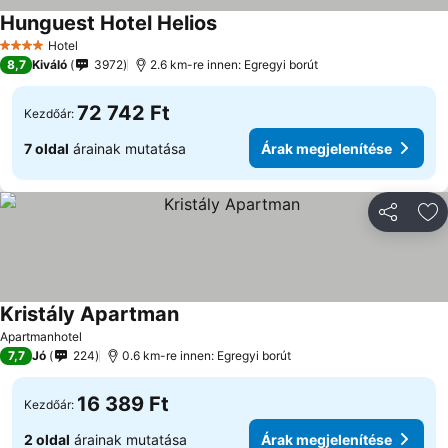
Hunguest Hotel Helios
Árak megjelenítése
Hotel
4 Kategória
8,7
Kiváló
3972
2.6 km-re innen: Egregyi borút
72 742 Ft
Kezdőár:
7 oldal
árainak mutatása
Árak megjelenítése
Megosztá
Ho
Kristály Apartman
Árak megjelenítése
Apartmanhotel
7,7
Jó
224
0.6 km-re innen: Egregyi borút
16 389 Ft
Kezdőár:
2 oldal
árainak mutatása
Árak megjelenítése