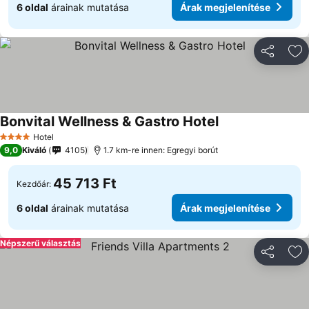
6 oldal
árainak mutatása
Árak megjelenítése
Megosztá
Ho
Bonvital Wellness & Gastro Hotel
Árak megjeleníté
Hotel
4 Kategória
9,0
Kiváló
4105
1.7 km-re innen: Egregyi borút
45 713 Ft
Kezdőár:
6 oldal
árainak mutatása
Árak megjelenítése
Népszerű választás
Megosztá
Ho