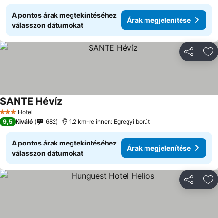
A pontos árak megtekintéséhez
Árak megjelenítése
válasszon dátumokat
Megosztá
Ho
SANTE Hévíz
Árak megjelenítése
Hotel
3 Kategória
9,5
Kiváló
682
1.2 km-re innen: Egregyi borút
A pontos árak megtekintéséhez
Árak megjelenítése
válasszon dátumokat
Megosztá
Ho