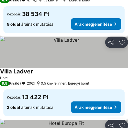
8,7
Kiváló
4714
1.5 km-re innen: Egregyi borút
38 534 Ft
Kezdőár:
9 oldal
árainak mutatása
Árak megjelenítése
Megosztá
Ho
Villa Ladver
Árak megjelenítése
Hotel
8,8
Kiváló
206
0.5 km-re innen: Egregyi borút
13 422 Ft
Kezdőár:
2 oldal
árainak mutatása
Árak megjelenítése