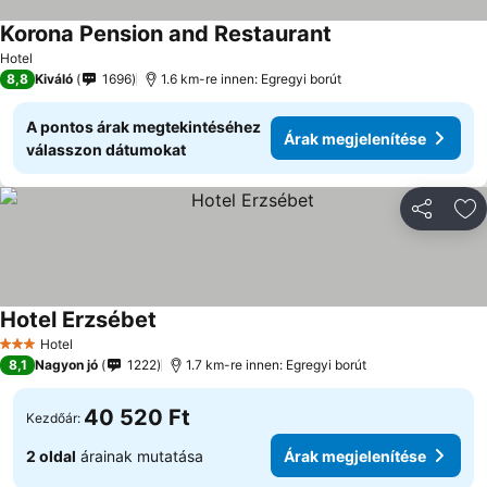
Korona Pension and Restaurant
Árak megjelenítése
Hotel
8,8
Kiváló
1696
1.6 km-re innen: Egregyi borút
A pontos árak megtekintéséhez
Árak megjelenítése
válasszon dátumokat
Megosztá
Ho
Hotel Erzsébet
Árak megjelenítése
Hotel
3 Kategória
8,1
Nagyon jó
1222
1.7 km-re innen: Egregyi borút
40 520 Ft
Kezdőár:
2 oldal
árainak mutatása
Árak megjelenítése