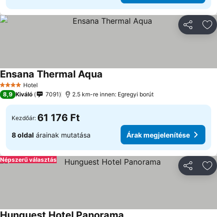
Megosztá
Ho
Ensana Thermal Aqua
Árak megjelenítése
Hotel
4 Kategória
8,9
Kiváló
7091
2.5 km-re innen: Egregyi borút
61 176 Ft
Kezdőár:
8 oldal
árainak mutatása
Árak megjelenítése
Népszerű választás
Megosztá
Ho
Hunguest Hotel Panorama