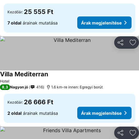
25 555 Ft
Kezdőár:
7 oldal
árainak mutatása
Árak megjelenítése
Megosztá
Ho
Villa Mediterran
Árak megjelenítése
Hotel
8,3
Nagyon jó
416
1.6 km-re innen: Egregyi borút
26 666 Ft
Kezdőár:
2 oldal
árainak mutatása
Árak megjelenítése
Megosztá
Ho