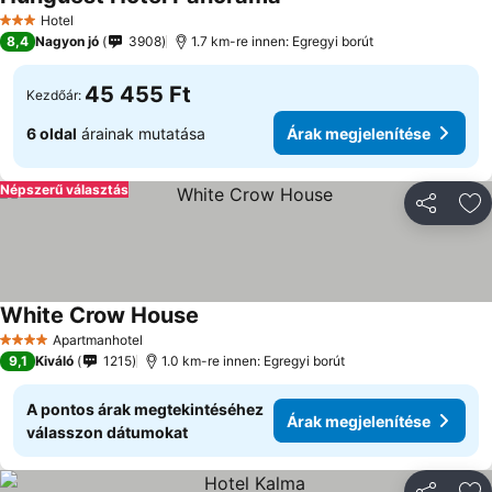
Árak megjelenítése
Hotel
3 Kategória
8,4
Nagyon jó
3908
1.7 km-re innen: Egregyi borút
45 455 Ft
Kezdőár:
6 oldal
árainak mutatása
Árak megjelenítése
Népszerű választás
Megosztá
Ho
White Crow House
Árak megjelenítése
Apartmanhotel
4 Kategória
9,1
Kiváló
1215
1.0 km-re innen: Egregyi borút
A pontos árak megtekintéséhez
Árak megjelenítése
válasszon dátumokat