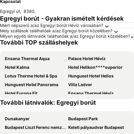
Kapcsolat
Egregyi út
,
8380
,
Egregyi borút - Gyakran ismételt kérdések
Miért népszerű a/az Egregyi borút Hévíz városában?
Mely szállások találhatóak a/az Egregyi borút közelében?
Milyen egyéb látnivalók találhatóak a/az Egregyi borút közelében?
További TOP szálláshelyek
Ensana Thermal Aqua
Palace Hotel Hévíz
Hotel Kalma
Hotel Helikon****superior
Lotus Therme Hotel & Spa
Hunguest Hotel Helios
Hunguest Hotel Panorama
Villa Ladver
Hotel Europa Fit
Ensana Thermal Hévíz
További látnivalók: Egregyi borút
Majerik Hotel
Bonvital Wellness & Gastro Hotel
Arina Villa
Sirius Hotel
Dunakanyar
Budapest Park
Abbázia Club Hotel Kék
Hotel Fit Hévíz
Budapest Liszt Ferenc nemzetközi repülőtér
Keleti pályaudvar Budapest
Kehida Termál Resort & Spa
Arkánum Hotel