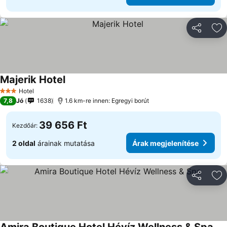
Megosztá
Ho
Majerik Hotel
Árak megjelenítése
Hotel
3 Kategória
7,8
Jó
1638
1.6 km-re innen: Egregyi borút
39 656 Ft
Kezdőár:
2 oldal
árainak mutatása
Árak megjelenítése
Megosztá
Ho