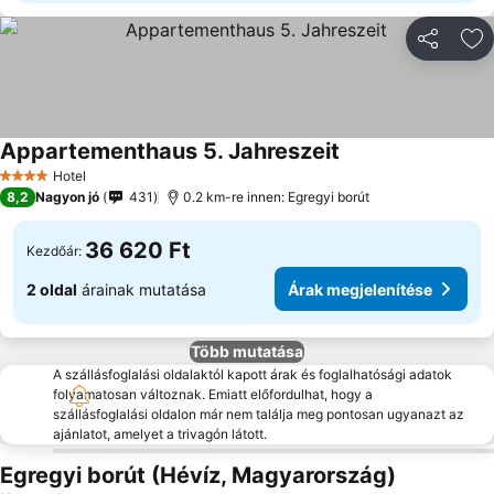
Megosztá
Ho
Appartementhaus 5. Jahreszeit
Árak megjelenítés
Hotel
4 Kategória
8,2
Nagyon jó
431
0.2 km-re innen: Egregyi borút
36 620 Ft
Kezdőár:
2 oldal
árainak mutatása
Árak megjelenítése
Több mutatása
A szállásfoglalási oldalaktól kapott árak és foglalhatósági adatok
folyamatosan változnak. Emiatt előfordulhat, hogy a
szállásfoglalási oldalon már nem találja meg pontosan ugyanazt az
ajánlatot, amelyet a trivagón látott.
Egregyi borút (Hévíz, Magyarország)