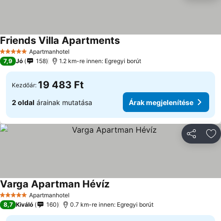
Friends Villa Apartments
Árak megjelenítése
Apartmanhotel
5 Kategória
7,9
Jó
158
1.2 km-re innen: Egregyi borút
19 483 Ft
Kezdőár:
2 oldal
árainak mutatása
Árak megjelenítése
Megosztá
Ho
Varga Apartman Hévíz
Árak megjelenítése
Apartmanhotel
5 Kategória
8,7
Kiváló
160
0.7 km-re innen: Egregyi borút