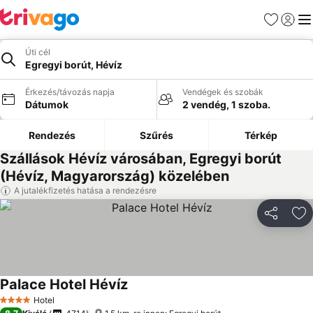
Kedvencek
Bejelen
Me
Úti cél
Egregyi borút, Hévíz
Érkezés/távozás napja
Vendégek és szobák
Dátumok
2 vendég, 1 szoba.
Rendezés
Szűrés
Térkép
Szállások Hévíz városában, Egregyi borút
(Hévíz, Magyarország) közelében
A jutalékfizetés hatása a rendezésre
Megosztá
Ho
Palace Hotel Hévíz
Árak megjelenítése
Hotel
4 Kategória