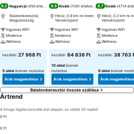
8,2
8,9
8,7
Nagyon jó
(
456 értékelés
)
Kiváló
(
7091 értékelés
)
Kiváló
(
4714 érté
Balatonkeresztúr,
Hévíz, 0.9 km-re innen:
Hévíz, 0.2 km-re i
Magyarország
Városközpont
Városközpont
Ingyenes WiFi
Ingyenes WiFi
Ingyenes WiFi
Medence
Medence
Medence
Wellness
Wellness
Wellness
Árak megjelenítése
Árak megjelenítése
Árak megjeleníté
27 968 Ft
64 838 Ft
38 763 
kezdőár:
kezdőár:
kezdőár:
10 oldal
árainak
5 oldal
árainak mutatása
mutatása
9 oldal
árainak muta
Árak megjelenítése
Árak megjelenítése
Árak megjelenítése
Balatonkeresztúr összes szállása
Ártrend
A trivago legalacsonyabb árai alapján, az utóbbi 30 napból
0 Ft
0 Ft