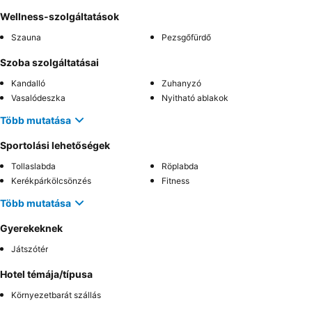
Wellness-szolgáltatások
Szauna
Pezsgőfürdő
Szoba szolgáltatásai
Kandalló
Zuhanyzó
Vasalódeszka
Nyitható ablakok
Több mutatása
Sportolási lehetőségek
Tollaslabda
Röplabda
Kerékpárkölcsönzés
Fitness
Több mutatása
Gyerekeknek
Játszótér
Hotel témája/típusa
Környezetbarát szállás