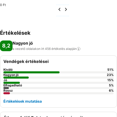
0 Ft
Értékelések
Nagyon jó
8,2
a vezető oldalakon írt 456 értékelés
alapján
Vendégek értékelései
Kiváló
51
%
Nagyon jó
23
%
Jó
15
%
Elfogadható
5
%
Rossz
6
%
Értékelések mutatása