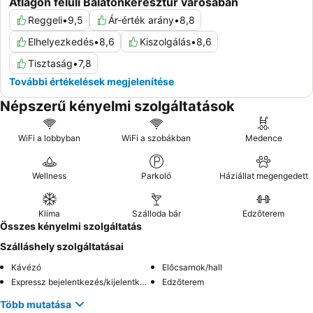
Átlagon felüli Balatonkeresztúr városában
Reggeli
•
9,5
Ár-érték arány
•
8,8
Elhelyezkedés
•
8,6
Kiszolgálás
•
8,6
Tisztaság
•
7,8
További értékelések megjelenítése
Népszerű kényelmi szolgáltatások
WiFi a lobbyban
WiFi a szobákban
Medence
Wellness
Parkoló
Háziállat megengedett
Klíma
Szálloda bár
Edzőterem
Összes kényelmi szolgáltatás
Szálláshely szolgáltatásai
Kávézó
Előcsarnok/hall
Expressz bejelentkezés/kijelentkezés
Edzőterem
Több mutatása