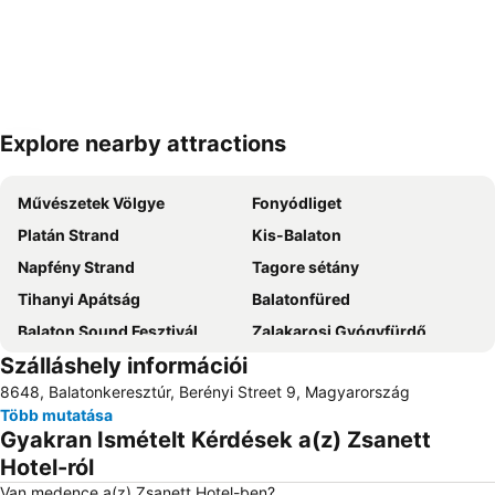
Explore nearby attractions
Nagy méretű térkép
Művészetek Völgye
Fonyódliget
Platán Strand
Kis-Balaton
Napfény Strand
Tagore sétány
Tihanyi Apátság
Balatonfüred
Balaton Sound Fesztivál
Zalakarosi Gyógyfürdő
Szálláshely információi
Pálköve
Balatonfüredi Állami Szívkórház
8648, Balatonkeresztúr, Berényi Street 9, Magyarország
Szabadstrand
Keszthely Belváros
Több mutatása
Balatonfüred Kikötő
Strand
Gyakran Ismételt Kérdések a(z) Zsanett
Balatonlelle Sétálóutca
Hévízi Gyógytó
Hotel-ról
Lido strand
Magyar Honvédség Hévízi Mozgásszervi Rehabilitációs Intézet
Van medence a(z) Zsanett Hotel-ben?