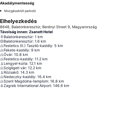
Akadálymentesség
Mozgássérült parkoló
Elhelyezkedés
8648, Balatonkeresztúr, Berényi Street 9, Magyarország
Távolság innen: Zsanett Hotel
Balatonkeresztúr
:
1
km
Balatonkeresztúr
:
1.6
km
Festetics (II.) Tasziló-kastély
:
5
km
Fekete-kastély
:
9
km
Óvár
:
10.8
km
Festetics-kastély
:
11.2
km
Lengyel-kúria
:
12.1
km
Szigligeti vár
:
12.2
km
Rózsakő
:
14.3
km
Nedeczky-kastély
:
16.4
km
Szent Magdolna-templom
:
16.8
km
Zagreb International Airport
:
146.6
km