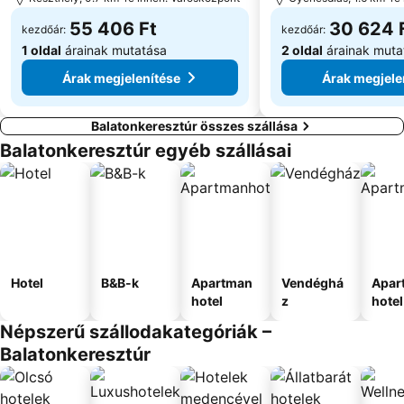
55 406 Ft
30 624 
kezdőár:
kezdőár:
1 oldal
árainak mutatása
2 oldal
árainak muta
Árak megjelenítése
Árak megjele
Balatonkeresztúr összes szállása
Balatonkeresztúr egyéb szállásai
Hotel
B&B-k
Apartman
Vendéghá
Apar
hotel
z
hotel
Népszerű szállodakategóriák –
Balatonkeresztúr