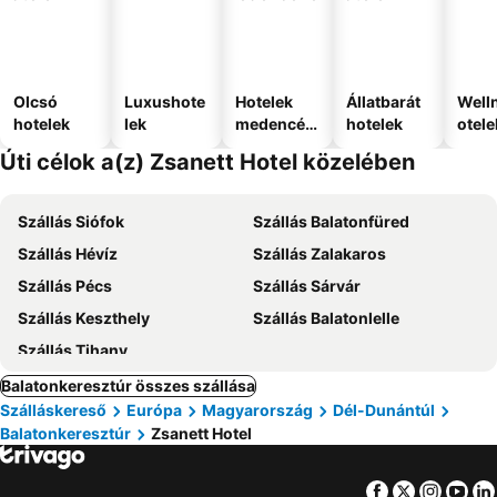
Olcsó
Luxushote
Hotelek
Állatbarát
Well
hotelek
lek
medencév
hotelek
otele
el
Úti célok a(z) Zsanett Hotel közelében
Szállás Siófok
Szállás Balatonfüred
Szállás Hévíz
Szállás Zalakaros
Szállás Pécs
Szállás Sárvár
Szállás Keszthely
Szállás Balatonlelle
Szállás Tihany
Balatonkeresztúr összes szállása
Szálláskereső
Európa
Magyarország
Dél-Dunántúl
Balatonkeresztúr
Zsanett Hotel
Facebook
Twitter
Insta
Yo