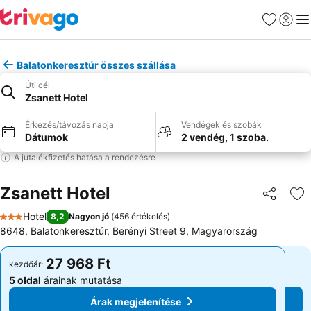
Kedvencek
Bejelen
Me
Balatonkeresztúr összes szállása
Úti cél
Zsanett Hotel
Érkezés/távozás napja
Vendégek és szobák
Dátumok
2 vendég, 1 szoba.
A jutalékfizetés hatása a rendezésre
Zsanett Hotel
Megosztá
Ho
Hotel
8,2
Nagyon jó
(
456 értékelés
)
3 Kategória
8648, Balatonkeresztúr, Berényi Street 9, Magyarország
27 968 Ft
27 968 Ft
kezdőár:
kezdőár:
5 oldal
árainak mutatása
5 oldal
árainak mutatása
Árak megjelenítése
Árak megjelenítése