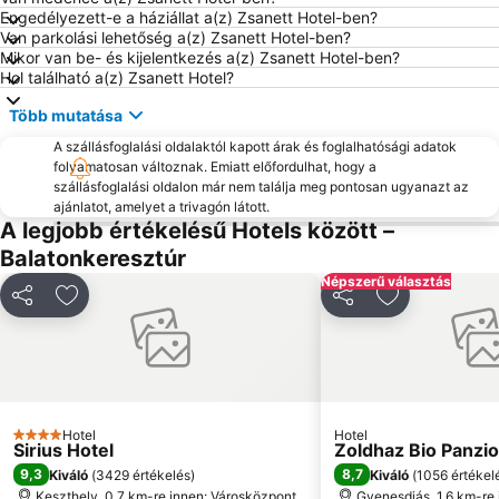
Engedélyezett-e a háziállat a(z) Zsanett Hotel-ben?
Balatonfüred vasútállomás
Sümeg vár
Van parkolási lehetőség a(z) Zsanett Hotel-ben?
Mikor van be- és kijelentkezés a(z) Zsanett Hotel-ben?
Zamárdi Kalandpark
Boglári Szüreti Fesztivál
Hol található a(z) Zsanett Hotel?
Hévíz Sétáló utca
Kőröshegyi völgyhíd
Több mutatása
Tapolca Belváros
Keszthelyi hajóállomás
A szállásfoglalási oldalaktól kapott árak és foglalhatósági adatok
Balatonföldvár Vasútállomás
Borhetek
folyamatosan változnak. Emiatt előfordulhat, hogy a
szállásfoglalási oldalon már nem találja meg pontosan ugyanazt az
Anna-bál
Szigligeti Vár
ajánlatot, amelyet a trivagón látott.
Festetics-kastély
Hévízi Borünnep
A legjobb értékelésű Hotels között –
Balatonkeresztúr
Balatonlellei Borhét
Hévíz Autóbuszállomás
Népszerű választás
Annagora Aquapark
Balatoni Gőzös
Megosztás
Hozzáadás a kedvencekhez
Megosztás
Hozzáadás a
Balatoni Hal- és Borünnep
Kvassay sétány
Húsvéti Programok Balatonfüreden
Hévíz Városháza
Pünkösdi Művészeti Fesztivál Balatonfüred
Boglári Buborék Élményfürdő
Bábel Kert
Ünnepi Könyvhét
Hotel
Hotel
4 Kategória
Sirius Hotel
International Dance Festival
Zalakaros Buszpályaudvar
Zoldhaz Bio Panzio
9,3
8,7
Kiváló
(
3429 értékelés
)
Kiváló
(
1056 értékel
Fehér Szalag Vitorlás Verseny
Egregyi borút
Keszthely, 0.7 km-re innen: Városközpont
Gyenesdiás, 1.6 km-re