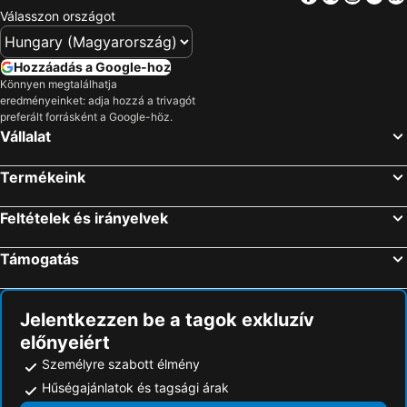
Válasszon országot
Hozzáadás a Google-hoz
Könnyen megtalálhatja
eredményeinket: adja hozzá a trivagót
preferált forrásként a Google-höz.
Vállalat
Termékeink
Feltételek és irányelvek
Támogatás
Jelentkezzen be a tagok exkluzív
előnyeiért
Személyre szabott élmény
Hűségajánlatok és tagsági árak