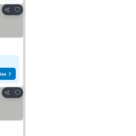
Hozzáadás a kedvencekhez
Megosztás
ése
Hozzáadás a kedvencekhez
Megosztás