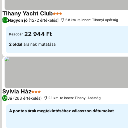
Tihany Yacht Club
3 Kategória
Nagyon jó
(1272 értékelés)
8,3
2.8 km-re innen: Tihanyi Apátság
22 944 Ft
Kezdőár:
2 oldal
árainak mutatása
Sylvia Ház
3 Kategória
Jó
(263 értékelés)
7,5
2.1 km-re innen: Tihanyi Apátság
A pontos árak megtekintéséhez válasszon dátumokat