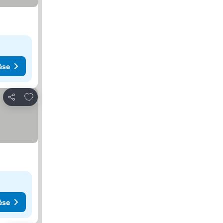
ése
Hozzáadás a kedvencekhez
Megosztás
ése