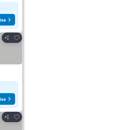
ése
Hozzáadás a kedvencekhez
Megosztás
ése
Hozzáadás a kedvencekhez
Megosztás