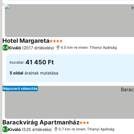
Hotel Margareta
4 Kategória
Kiváló
(2017 értékelés)
8,6
4.0 km-re innen: Tihanyi Apátság
41 450 Ft
Kezdőár:
5 oldal
árainak mutatása
Népszerű választás
Barackvirág Apartmanház
3 Kategória
Kiváló
(525 értékelés)
9,7
0.7 km-re innen: Tihanyi Apátság