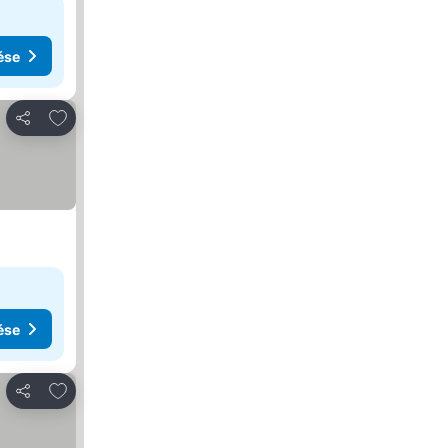
ése
Hozzáadás a kedvencekhez
Megosztás
ése
Hozzáadás a kedvencekhez
Megosztás