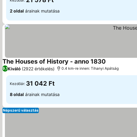
21 578 Ft
Kezdőár:
2 oldal
árainak mutatása
The Houses of History - anno 1830
Kiváló
(2922 értékelés)
9,1
0.4 km-re innen: Tihanyi Apátság
31 042 Ft
Kezdőár:
8 oldal
árainak mutatása
Népszerű választás