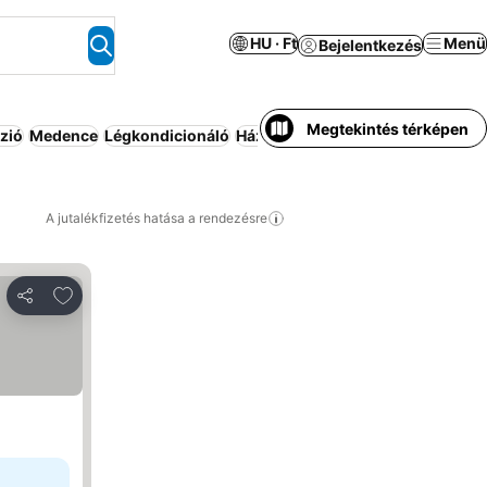
HU · Ft
Menü
Bejelentkezés
Megtekintés térképen
zió
Medence
Légkondicionáló
Háziállat megengedett
Kiadó ház
A jutalékfizetés hatása a rendezésre
Hozzáadás a kedvencekhez
Megosztás