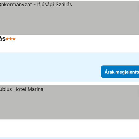
ás
3 Kategória
Árak megjelenít