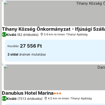
Tihany Község Önkormányzat - Ifjúsági Száll
Kiváló
(82 értékelés)
8,7
0.6 km-re innen: Tihanyi Apátság
27 556 Ft
Kezdőár:
2 oldal
árainak mutatása
Danubius Hotel Marina
3 Kategória
Kiváló
(7513 értékelés)
8,6
4.0 km-re innen: Tihanyi Apátság