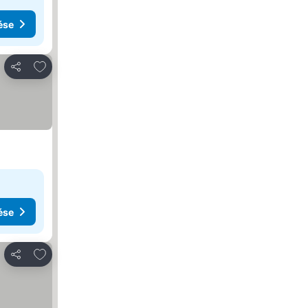
ése
Hozzáadás a kedvencekhez
Megosztás
ése
Hozzáadás a kedvencekhez
Megosztás