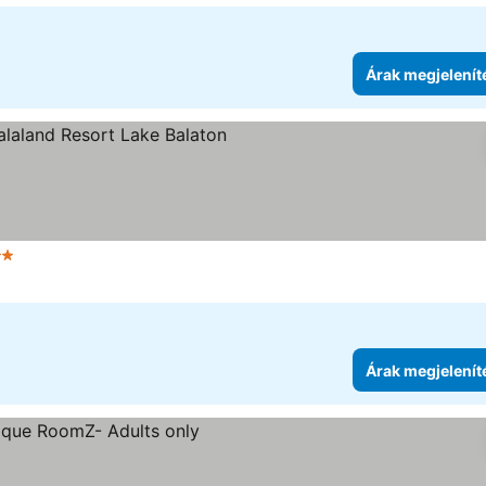
Árak megjelenít
egória
Árak megjelenít