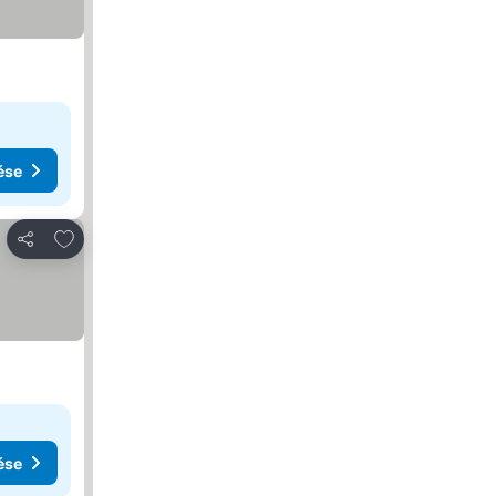
ése
Hozzáadás a kedvencekhez
Megosztás
ése