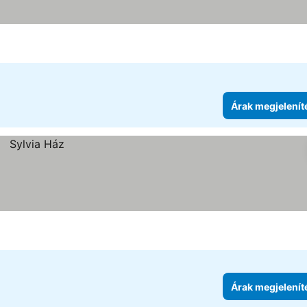
Árak megjelenít
Árak megjelenít