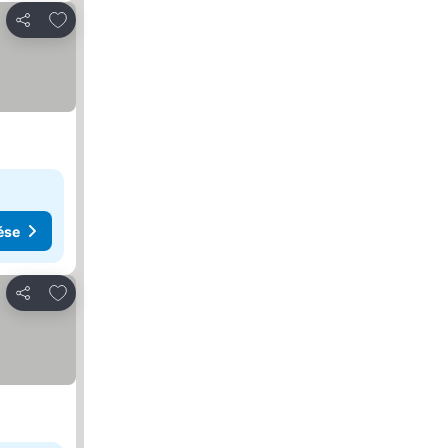
Hozzáadás a kedvencekhez
Megosztás
ése
Hozzáadás a kedvencekhez
Megosztás