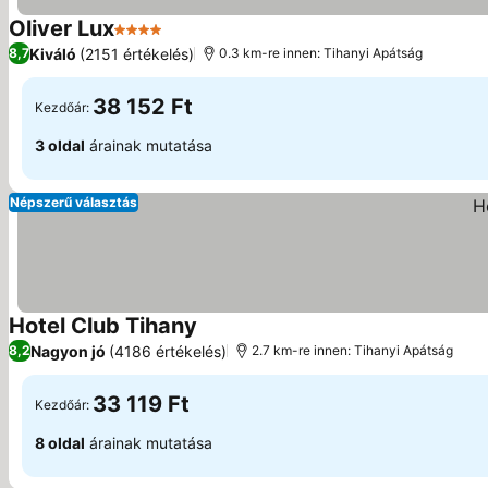
Oliver Lux
4 Kategória
Kiváló
(2151 értékelés)
8,7
0.3 km-re innen: Tihanyi Apátság
38 152 Ft
Kezdőár:
3 oldal
árainak mutatása
Népszerű választás
Hotel Club Tihany
Nagyon jó
(4186 értékelés)
8,2
2.7 km-re innen: Tihanyi Apátság
33 119 Ft
Kezdőár:
8 oldal
árainak mutatása