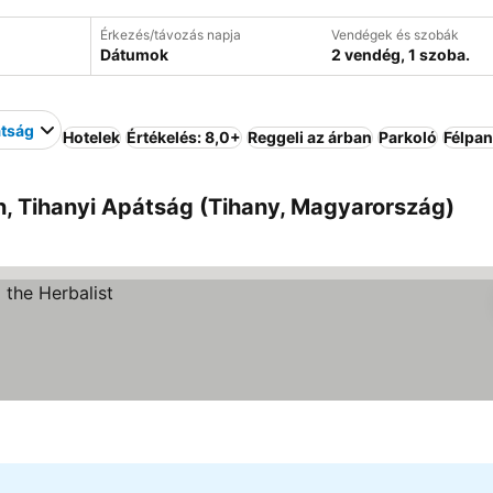
Érkezés/távozás napja
Vendégek és szobák
Dátumok
2 vendég, 1 szoba.
átság
Hotelek
Értékelés: 8,0+
Reggeli az árban
Parkoló
Félpan
n, Tihanyi Apátság (Tihany, Magyarország)