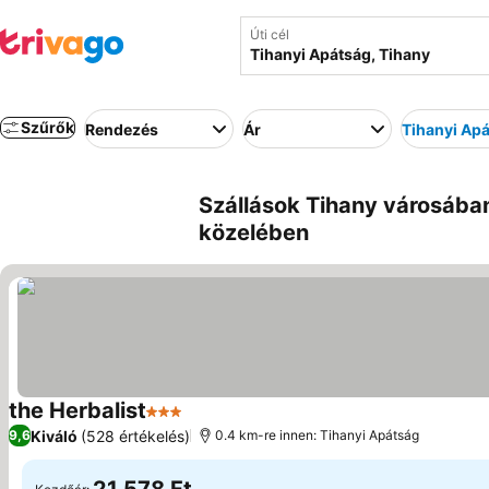
Úti cél
Szűrők
Rendezés
Ár
Tihanyi Ap
Szállások Tihany városába
közelében
the Herbalist
3 Kategória
Kiváló
(528 értékelés)
9,6
0.4 km-re innen: Tihanyi Apátság