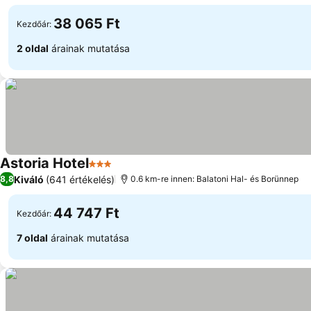
38 065 Ft
Kezdőár:
2 oldal
árainak mutatása
Astoria Hotel
3 Kategória
Árak megjelenítése
Kiváló
(641 értékelés)
8,8
0.6 km-re innen: Balatoni Hal- és Borünnep
44 747 Ft
Kezdőár:
7 oldal
árainak mutatása