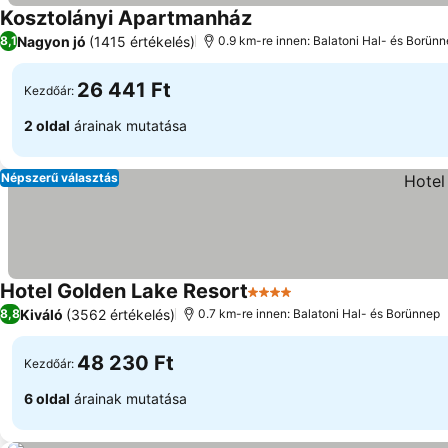
Kosztolányi Apartmanház
Árak megjelenítése
Nagyon jó
(1415 értékelés)
8,1
0.9 km-re innen: Balatoni Hal- és Borün
26 441 Ft
Kezdőár:
2 oldal
árainak mutatása
Népszerű választás
Hotel Golden Lake Resort
4 Kategória
Árak megjelenítése
Kiváló
(3562 értékelés)
8,8
0.7 km-re innen: Balatoni Hal- és Borünnep
48 230 Ft
Kezdőár:
6 oldal
árainak mutatása