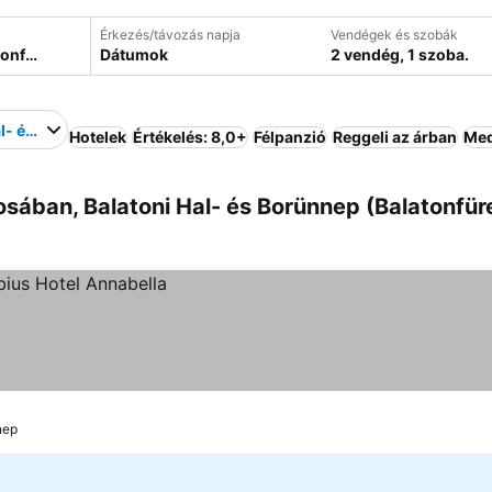
Érkezés/távozás napja
Vendégek és szobák
Dátumok
2 vendég, 1 szoba.
al- és Borünnep
Hotelek
Értékelés: 8,0+
Félpanzió
Reggeli az árban
Me
osában, Balatoni Hal- és Borünnep (Balatonfür
nep