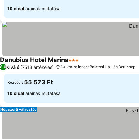
10 oldal
árainak mutatása
Danubius Hotel Marina
3 Kategória
Árak megjelenítése
Kiváló
(7513 értékelés)
8,6
1.4 km-re innen: Balatoni Hal- és Borünnep
55 573 Ft
Kezdőár:
10 oldal
árainak mutatása
Népszerű választás