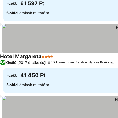
61 597 Ft
Kezdőár:
6 oldal
árainak mutatása
Hotel Margareta
4 Kategória
Árak megjelenítése
Kiváló
(2017 értékelés)
8,6
1.7 km-re innen: Balatoni Hal- és Borünnep
41 450 Ft
Kezdőár:
5 oldal
árainak mutatása