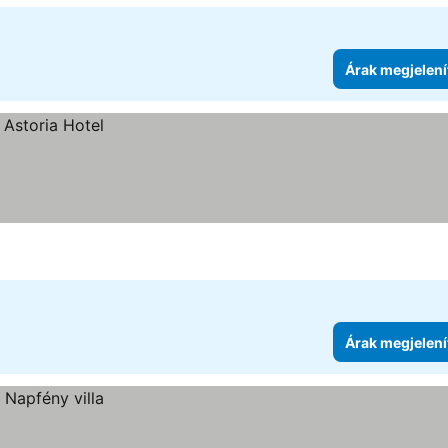
Árak megjelení
Árak megjelení