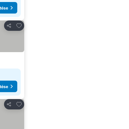
tése
Hozzáadás a kedvencekhez
Megosztás
tése
Hozzáadás a kedvencekhez
Megosztás