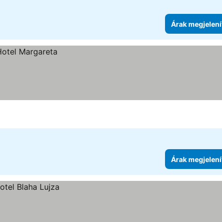
Árak megjelení
Árak megjelení