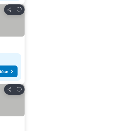
Hozzáadás a kedvencekhez
Megosztás
tése
Hozzáadás a kedvencekhez
Megosztás