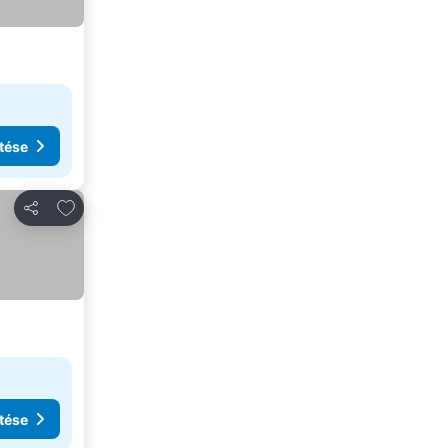
tése
Hozzáadás a kedvencekhez
Megosztás
tése