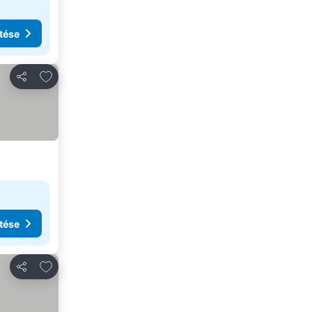
tése
Hozzáadás a kedvencekhez
Megosztás
tése
Hozzáadás a kedvencekhez
Megosztás