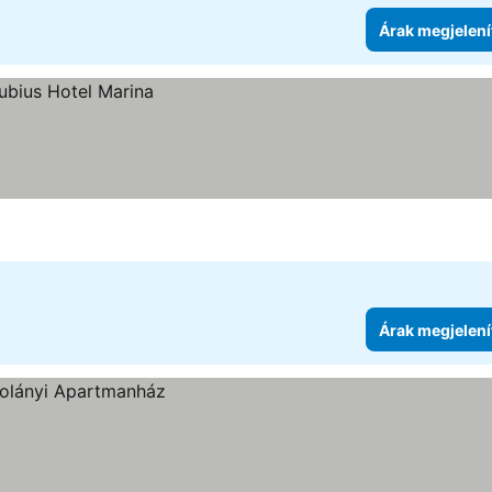
Árak megjelení
Árak megjelení