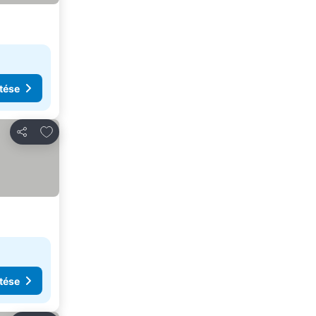
tése
Hozzáadás a kedvencekhez
Megosztás
tése