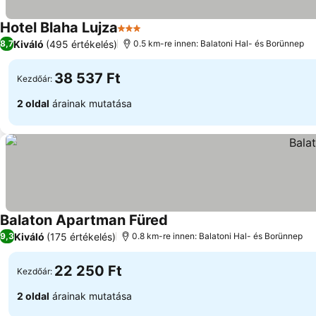
Hotel Blaha Lujza
3 Kategória
Árak megjelenítése
Kiváló
(495 értékelés)
8,7
0.5 km-re innen: Balatoni Hal- és Borünnep
38 537 Ft
Kezdőár:
2 oldal
árainak mutatása
Balaton Apartman Füred
Árak megjelenítése
Kiváló
(175 értékelés)
9,3
0.8 km-re innen: Balatoni Hal- és Borünnep
22 250 Ft
Kezdőár:
2 oldal
árainak mutatása