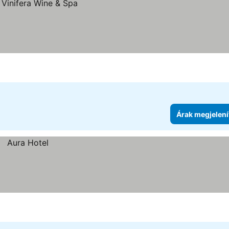
e
Árak megjelení