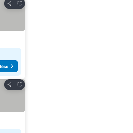
Hozzáadás a kedvencekhez
Megosztás
tése
Hozzáadás a kedvencekhez
Megosztás