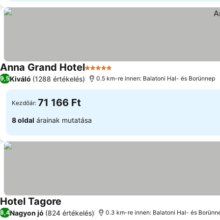
Anna Grand Hotel
5 Kategória
Árak megjelenítése
Kiváló
(1288 értékelés)
9,5
0.5 km-re innen: Balatoni Hal- és Borünnep
71 166 Ft
Kezdőár:
8 oldal
árainak mutatása
Hotel Tagore
Árak megjelenítése
Nagyon jó
(824 értékelés)
8,4
0.3 km-re innen: Balatoni Hal- és Borünn