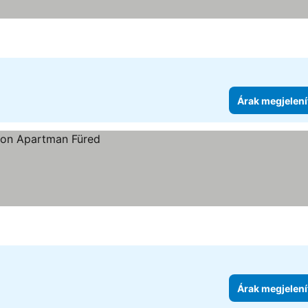
Árak megjelení
Árak megjelení