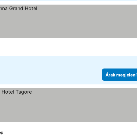
Árak megjelení
ep