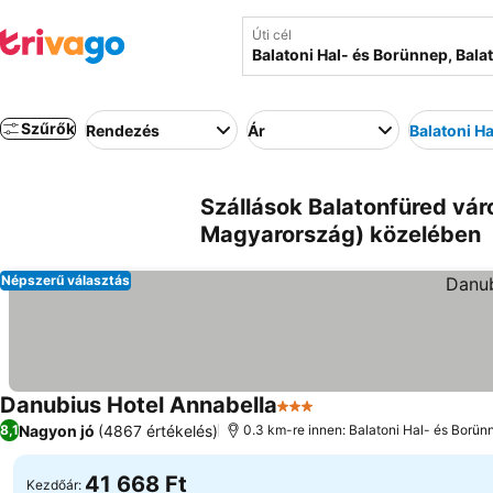
Úti cél
Szűrők
Rendezés
Ár
Balatoni H
Szállások Balatonfüred vár
Magyarország) közelében
Népszerű választás
Danubius Hotel Annabella
3 Kategória
Árak megjelenítése
Nagyon jó
(4867 értékelés)
8,1
0.3 km-re innen: Balatoni Hal- és Borün
41 668 Ft
Kezdőár: