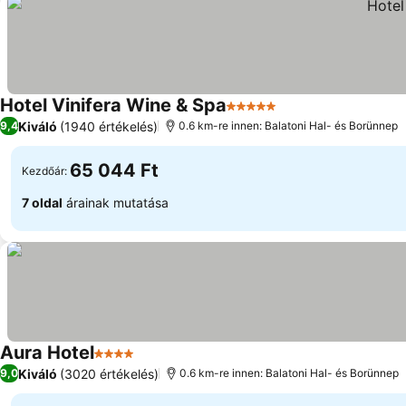
Hotel Vinifera Wine & Spa
5 Kategória
Árak megjelenítés
Kiváló
(1940 értékelés)
9,4
0.6 km-re innen: Balatoni Hal- és Borünnep
65 044 Ft
Kezdőár:
7 oldal
árainak mutatása
Aura Hotel
4 Kategória
Árak megjelenítése
Kiváló
(3020 értékelés)
9,0
0.6 km-re innen: Balatoni Hal- és Borünnep