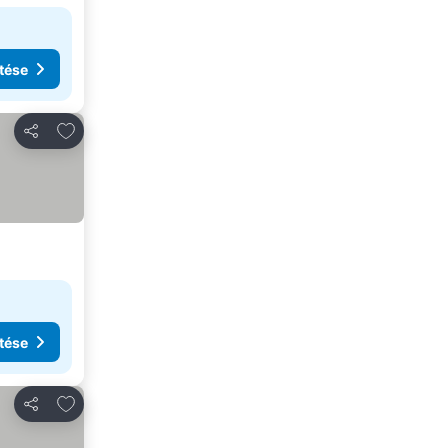
tése
Hozzáadás a kedvencekhez
Megosztás
tése
Hozzáadás a kedvencekhez
Megosztás