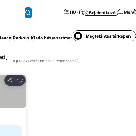
HU · Ft
Menü
Bejelentkezés
Megtekintés térképen
dence
Parkoló
Kiadó ház/apartman
Strand
Apartmanhotel
All-in
ed,
A jutalékfizetés hatása a rendezésre
Hozzáadás a kedvencekhez
Megosztás