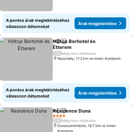
A pontos árak megtekintéséhez
Árak megjelenítése
válasszon dátumokat
Hilltop Borhotel és
Megosztás
Hozzáadás a kedvencekhez
Étterem
Árak megjelenítése
/
Még nincs értékelve
Neszmély, 17.2 km-re innen: Komárom
A pontos árak megtekintéséhez
Árak megjelenítése
válasszon dátumokat
Residence Duna
Megosztás
Hozzáadás a kedvencekhez
Árak megj
4 Kategória
/
Még nincs értékelve
Dunaszentmiklós, 19.7 km-re innen:
Komárom