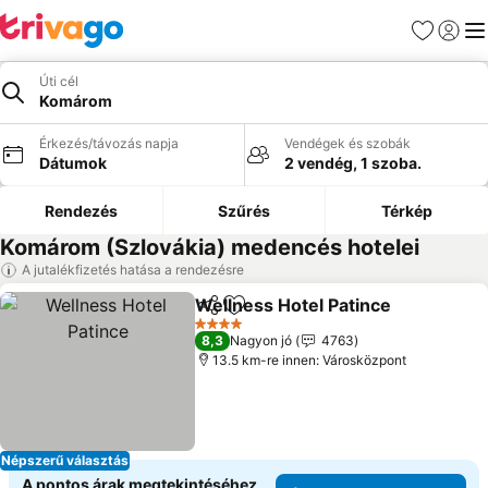
Kedvencek
Bejelen
Me
Úti cél
Komárom
Érkezés/távozás napja
Vendégek és szobák
Dátumok
2 vendég, 1 szoba.
Rendezés
Szűrés
Térkép
Komárom (Szlovákia) medencés hotelei
A jutalékfizetés hatása a rendezésre
Wellness Hotel Patince
Megosztás
Hozzáadás a kedvencekhez
Ára
4 Kategória
8,3
Nagyon jó
4763
13.5 km-re innen: Városközpont
Népszerű választás
A pontos árak megtekintéséhez