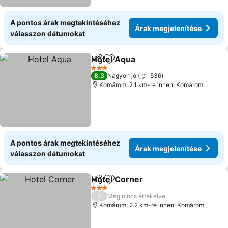
A pontos árak megtekintéséhez
Árak megjelenítése
válasszon dátumokat
Hotel Aqua
Megosztás
Hozzáadás a kedvencekhez
Árak megjelení
3 Kategória
8,3
Nagyon jó
536
Komárom, 2.1 km-re innen: Komárom
A pontos árak megtekintéséhez
Árak megjelenítése
válasszon dátumokat
Hotel Corner
Megosztás
Hozzáadás a kedvencekhez
Árak megjele
3 Kategória
/
Még nincs értékelve
Komárom, 2.2 km-re innen: Komárom