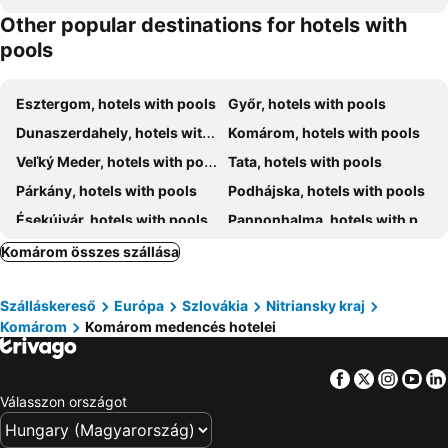
Other popular destinations for hotels with
pools
Esztergom, hotels with pools
Győr, hotels with pools
Dunaszerdahely, hotels with pools
Komárom, hotels with pools
Veľký Meder, hotels with pools
Tata, hotels with pools
Párkány, hotels with pools
Podhájska, hotels with pools
Ésekújvár, hotels with pools
Pannonhalma, hotels with pools
Vágsellye, hotels with pools
Mór, hotels with pools
Komárom összes szállása
Dunaszentmiklós, hotels with pools
Patince, hotels with pools
Szálláskereső
Európa
Szlovákia
Nitriansky kraj
Dorog, hotels with pools
Kisbér, hotels with pools
Komárom
Komárom medencés hotelei
Töltéstava, hotels with pools
Trávnica, hotels with pools
Vének, hotels with pools
Lábatlan, hotels with pools
Facebook
Twitter
Insta
Yo
Csesznek, hotels with pools
Tatabánya, hotels with pools
Válasszon országot
Tarján, hotels with pools
Oroszlány, hotels with pools