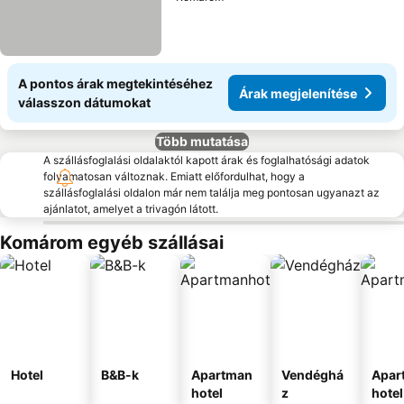
A pontos árak megtekintéséhez
Árak megjelenítése
válasszon dátumokat
Több mutatása
A szállásfoglalási oldalaktól kapott árak és foglalhatósági adatok
folyamatosan változnak. Emiatt előfordulhat, hogy a
szállásfoglalási oldalon már nem találja meg pontosan ugyanazt az
ajánlatot, amelyet a trivagón látott.
Komárom egyéb szállásai
Hotel
B&B-k
Apartman
Vendéghá
Apar
hotel
z
hotel