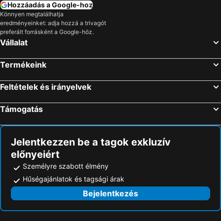
Marcelová, hotels with pools
Tata, hotels with pools
Hozzáadás a Google-hoz
Könnyen megtalálhatja
eredményeinket: adja hozzá a trivagót
preferált forrásként a Google-höz.
Vállalat
Termékeink
Feltételek és irányelvek
Támogatás
Jelentkezzen be a tagok exkluzív
előnyeiért
Személyre szabott élmény
Hűségajánlatok és tagsági árak
Bejelentkezés