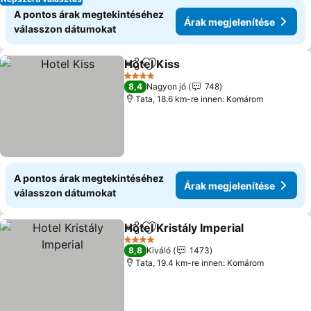
A pontos árak megtekintéséhez
Árak megjelenítése
válasszon dátumokat
Hotel Kiss
Megosztás
Hozzáadás a kedvencekhez
Árak megjelenít
4 Kategória
8,4
Nagyon jó
748
Tata, 18.6 km-re innen: Komárom
A pontos árak megtekintéséhez
Árak megjelenítése
válasszon dátumokat
Hotel Kristály Imperial
Megosztás
Hozzáadás a kedvencekhez
Árak
4 Kategória
8,8
Kiváló
1473
Tata, 19.4 km-re innen: Komárom