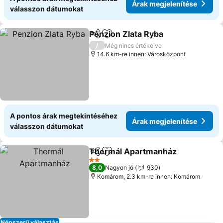
Árak megjelenítése
válasszon dátumokat
Penzion Zlata Ryba
Megosztás
Hozzáadás a kedvencekhez
Árak me
/
Még nincs értékelve
14.6 km-re innen: Városközpont
A pontos árak megtekintéséhez
Árak megjelenítése
válasszon dátumokat
Thermál Apartmanház
Megosztás
Hozzáadás a kedvencekhez
Ára
2 Kategória
8,0
Nagyon jó
930
Komárom, 2.3 km-re innen: Komárom
Népszerű választás