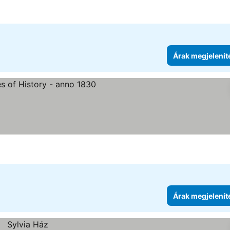
Árak megjelenít
Árak megjelenít