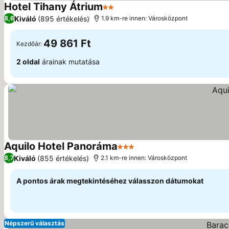
Hotel Tihany Átrium
2 Kategória
Kiváló
(895 értékelés)
8,6
1.9 km-re innen: Városközpont
49 861 Ft
Kezdőár:
2 oldal
árainak mutatása
Aquilo Hotel Panoráma
3 Kategória
Kiváló
(855 értékelés)
8,7
2.1 km-re innen: Városközpont
A pontos árak megtekintéséhez válasszon dátumokat
Népszerű választás