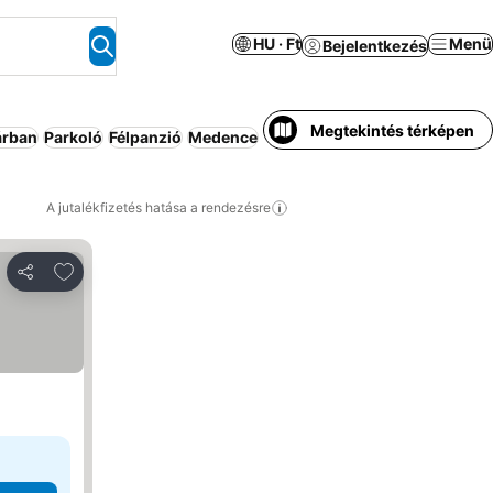
HU · Ft
Menü
Bejelentkezés
Megtekintés térképen
árban
Parkoló
Félpanzió
Medence
Légkondicionáló
Háziállat m
A jutalékfizetés hatása a rendezésre
Hozzáadás a kedvencekhez
Megosztás