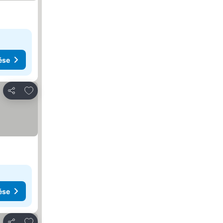
ése
Hozzáadás a kedvencekhez
Megosztás
ése
Hozzáadás a kedvencekhez