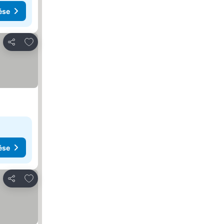
ése
Hozzáadás a kedvencekhez
Megosztás
ése
Hozzáadás a kedvencekhez
Megosztás