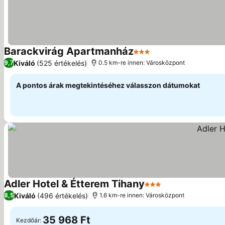
Barackvirág Apartmanház
3 Kategória
Kiváló
(525 értékelés)
9,7
0.5 km-re innen: Városközpont
A pontos árak megtekintéséhez válasszon dátumokat
Adler Hotel & Étterem Tihany
3 Kategória
Kiváló
(496 értékelés)
8,5
1.6 km-re innen: Városközpont
35 968 Ft
Kezdőár: