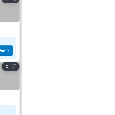
Megosztás
ése
Hozzáadás a kedvencekhez
Megosztás