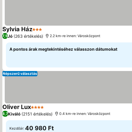
Sylvia Ház
3 Kategória
Jó
(263 értékelés)
7,5
2.2 km-re innen: Városközpont
A pontos árak megtekintéséhez válasszon dátumokat
Népszerű választás
Oliver Lux
4 Kategória
Kiváló
(2151 értékelés)
8,7
0.4 km-re innen: Városközpont
40 980 Ft
Kezdőár: