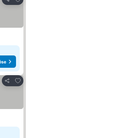
Megosztás
ése
Hozzáadás a kedvencekhez
Megosztás