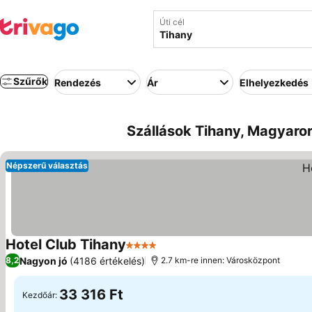
Úti cél
Szűrők
Rendezés
Ár
Elhelyezkedés
Szállások Tihany, Magyaror
Népszerű választás
Hotel Club Tihany
4 Kategória
Nagyon jó
(4186 értékelés)
8,2
2.7 km-re innen: Városközpont
33 316 Ft
Kezdőár: