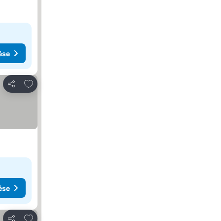
ése
Hozzáadás a kedvencekhez
Megosztás
ése
Hozzáadás a kedvencekhez