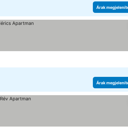
Árak megjelenít
Árak megjelenít