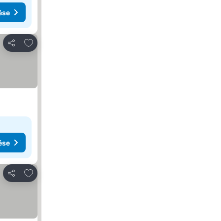
ése
Hozzáadás a kedvencekhez
Megosztás
ése
Hozzáadás a kedvencekhez
Megosztás