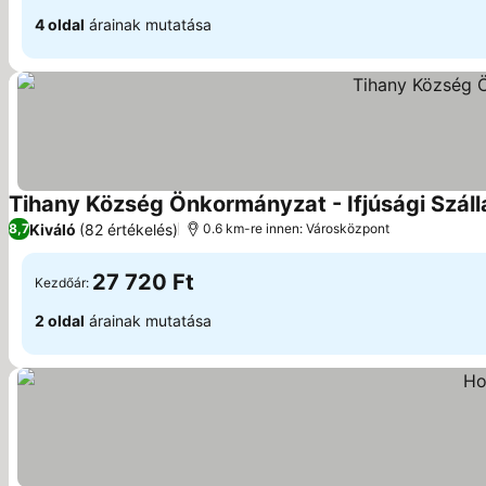
4 oldal
árainak mutatása
Tihany Község Önkormányzat - Ifjúsági Száll
Kiváló
(82 értékelés)
8,7
0.6 km-re innen: Városközpont
27 720 Ft
Kezdőár:
2 oldal
árainak mutatása