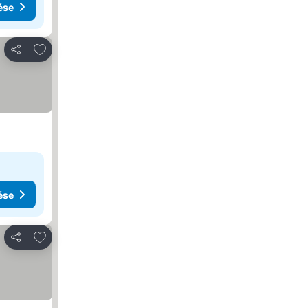
ése
Hozzáadás a kedvencekhez
Megosztás
ése
Hozzáadás a kedvencekhez
Megosztás