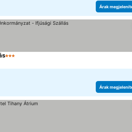
Árak megjelenít
ás
3 Kategória
Árak megjelenít