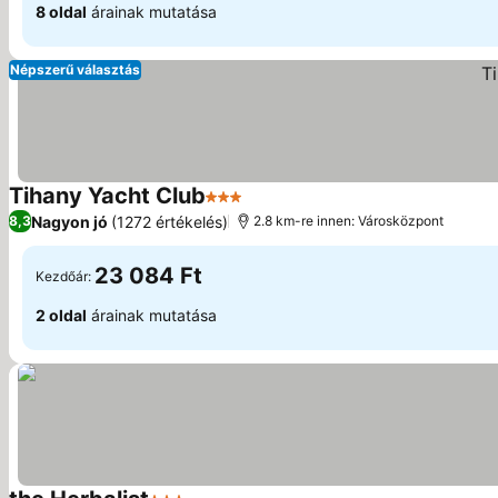
8 oldal
árainak mutatása
Népszerű választás
Tihany Yacht Club
3 Kategória
Nagyon jó
(1272 értékelés)
8,3
2.8 km-re innen: Városközpont
23 084 Ft
Kezdőár:
2 oldal
árainak mutatása