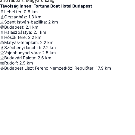
alsó rakpart, Magyarország
Távolság innen: Fortuna Boat Hotel Budapest
Lehel tér
:
0.8
km
Országház
:
1.3
km
Szent István-bazilika
:
2
km
Budapest
:
2.1
km
Halászbástya
:
2.1
km
Hősök tere
:
2.2
km
Mátyás-templom
:
2.2
km
Széchenyi lánchíd
:
2.2
km
Vajdahunyad vára
:
2.5
km
Budavári Palota
:
2.6
km
Rudolf
:
2.9
km
Budapest Liszt Ferenc Nemzetközi Repülőtér
:
17.9
km