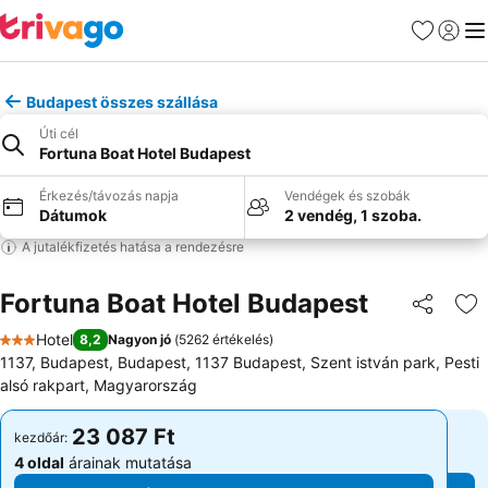
Kedvencek
Bejelen
Me
Budapest összes szállása
Úti cél
Fortuna Boat Hotel Budapest
Érkezés/távozás napja
Vendégek és szobák
Dátumok
2 vendég, 1 szoba.
A jutalékfizetés hatása a rendezésre
Fortuna Boat Hotel Budapest
Megosztá
Ho
Hotel
8,2
Nagyon jó
(
5262 értékelés
)
3 Kategória
1137, Budapest, Budapest, 1137 Budapest, Szent istván park, Pesti
alsó rakpart, Magyarország
23 087 Ft
23 087 Ft
kezdőár:
kezdőár:
4 oldal
árainak mutatása
4 oldal
árainak mutatása