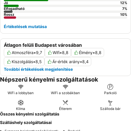
Jó
12
%
Elfogadható
7
%
Rossz
10
%
Értékelések mutatása
Átlagon felüli Budapest városában
Atmoszféra
•
9,7
Wifi
•
8,8
Élmény
•
8,8
Kiszolgálás
•
8,5
Ár-érték arány
•
8,4
További értékelések megjelenítése
Népszerű kényelmi szolgáltatások
WiFi a lobbyban
WiFi a szobákban
Parkoló
Klíma
Étterem
Szálloda bár
Összes kényelmi szolgáltatás
Szálláshely szolgáltatásai