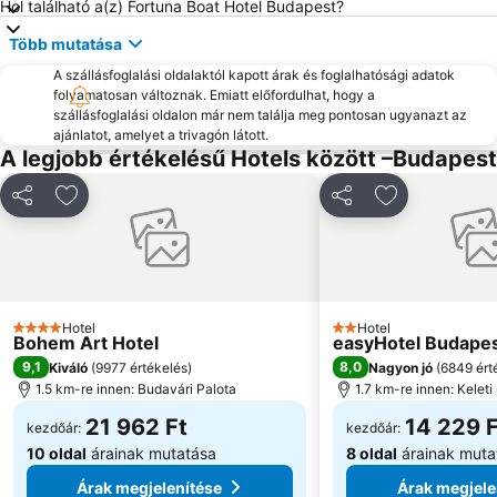
Hol található a(z) Fortuna Boat Hotel Budapest?
Margitsziget
II. Kerület
Több mutatása
VI. Kerület
Óbuda
Belváros
A szállásfoglalási oldalaktól kapott árak és foglalhatósági adatok
Pesterzsébet
folyamatosan változnak. Emiatt előfordulhat, hogy a
Váci utca
Zugló
szállásfoglalási oldalon már nem találja meg pontosan ugyanazt az
ajánlatot, amelyet a trivagón látott.
Kispest
Bánki-tó
A legjobb értékelésű Hotels között –Budapest
Hősök tere
Rám-szakadék
Hegyvidék
23. kerület
Megosztás
Hozzáadás a kedvencekhez
Megosztás
Hozzáadás a
Aquaworld Budapest
Budai Vár
KöKI
I. Kerület
Római-part
Blaha Lujza téri metróállomás
Hotel
Hotel
Óbudai-sziget
Budafok
4 Kategória
2 Kategória
Bohem Art Hotel
easyHotel Budape
XVII. Kerület
Andrássy út
9,1
8,0
Kiváló
(
9977 értékelés
)
Nagyon jó
(
6849 ért
1.5 km-re innen: Budavári Palota
1.7 km-re innen: Kelet
21 962 Ft
14 229 F
kezdőár:
kezdőár:
10 oldal
árainak mutatása
8 oldal
árainak muta
Árak megjelenítése
Árak megjele