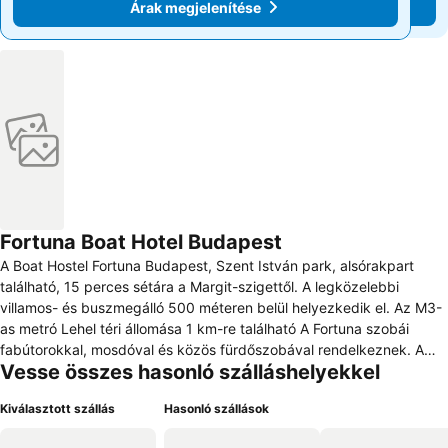
Árak megjelenítése
Árak megjelenítése
Fortuna Boat Hotel Budapest
A Boat Hostel Fortuna Budapest, Szent István park, alsórakpart
található, 15 perces sétára a Margit-szigettől. A legközelebbi
villamos- és buszmegálló 500 méteren belül helyezkedik el. Az M3-
as metró Lehel téri állomása 1 km-re található A Fortuna szobái
fabútorokkal, mosdóval és közös fürdőszobával rendelkeznek. A
Vesse összes hasonló szálláshelyekkel
szálláshely minden nap svédasztalos reggelivel várja a vendégeket.
A fedélzeti étteremben magyar és nemzetközi ételeket szolgálnak
Kiválasztott szállás
Hasonló szállások
fel. A Boat Hostel Fortuna felszereltsége: étterem, 24 órás recepció,
terasz, nemdohányzó szobák, széf, fűtés, poggyászmegőrzés,