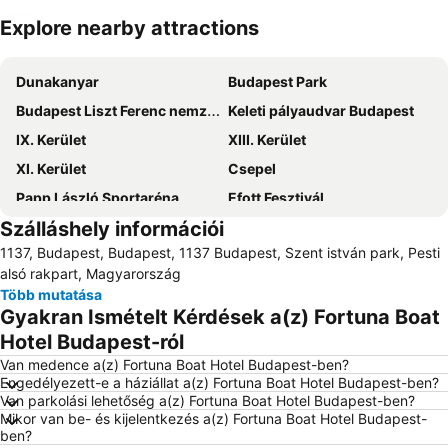
Explore nearby attractions
Nagy méretű térkép
Dunakanyar
Budapest Park
Budapest Liszt Ferenc nemzetközi repülőtér
Keleti pályaudvar Budapest
IX. Kerület
XIII. Kerület
XI. Kerület
Csepel
Papp László Sportaréna
Efott Fesztivál
Szálláshely információi
III. Kerület
VII. Kerület
1137, Budapest, Budapest, 1137 Budapest, Szent istván park, Pesti
Népliget
XIV. Kerület
alsó rakpart, Magyarország
VIII. Kerület
V. Kerület
Több mutatása
Gyakran Ismételt Kérdések a(z) Fortuna Boat
Nyugati pályaudvar Budapest
X. Kerület
Hotel Budapest-ról
Lurdy Ház
Újpest
Van medence a(z) Fortuna Boat Hotel Budapest-ben?
Puskás Ferenc Stadion
Hungexpo
Engedélyezett-e a háziállat a(z) Fortuna Boat Hotel Budapest-ben?
Van parkolási lehetőség a(z) Fortuna Boat Hotel Budapest-ben?
XII. Kerület
Kelenföld
Mikor van be- és kijelentkezés a(z) Fortuna Boat Hotel Budapest-
Déli pályaudvar
XVI kerület
ben?