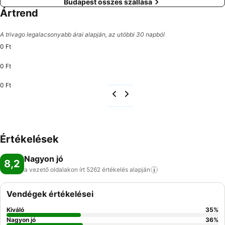
Budapest összes szállása
Ártrend
A trivago legalacsonyabb árai alapján, az utóbbi 30 napból
0 Ft
0 Ft
0 Ft
Értékelések
Nagyon jó
8,2
a vezető oldalakon írt 5262 értékelés
alapján
Vendégek értékelései
Kiváló
35
%
Nagyon jó
36
%