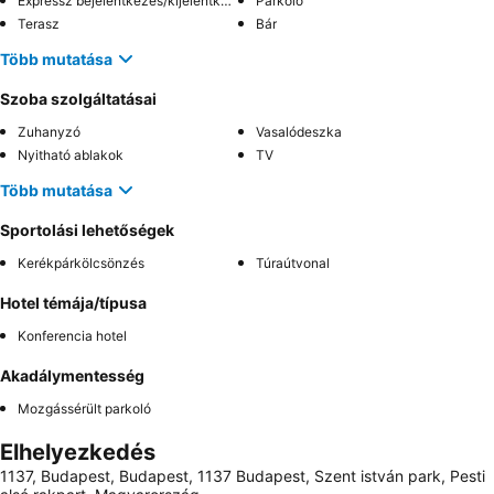
Expressz bejelentkezés/kijelentkezés
Parkoló
Terasz
Bár
Több mutatása
Szoba szolgáltatásai
Zuhanyzó
Vasalódeszka
Nyitható ablakok
TV
Több mutatása
Sportolási lehetőségek
Kerékpárkölcsönzés
Túraútvonal
Hotel témája/típusa
Konferencia hotel
Akadálymentesség
Mozgássérült parkoló
Elhelyezkedés
1137, Budapest, Budapest, 1137 Budapest, Szent istván park, Pesti