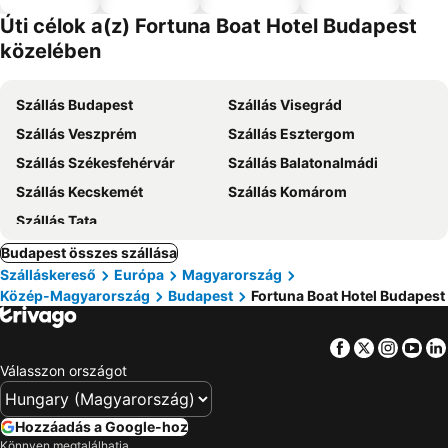
el
Úti célok a(z) Fortuna Boat Hotel Budapest
közelében
Szállás Budapest
Szállás Visegrád
Szállás Veszprém
Szállás Esztergom
Szállás Székesfehérvár
Szállás Balatonalmádi
Szállás Kecskemét
Szállás Komárom
Szállás Tata
Budapest összes szállása
Szálláskereső
Európa
Magyarország
Közép-Magyarország
Budapest
Fortuna Boat Hotel Budapest
Facebook
Twitter
Insta
Yo
Válasszon országot
Hozzáadás a Google-hoz
Könnyen megtalálhatja