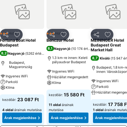
összes közös- és magánhelyiség nemdohányzó, kijelölt
dohányzóhely. Szolgáltatások: tárgyalás / bankett lehetséges,
pénzváltó, autókölcsönző. A nyilvános helyiségekben Wi-Fi internet-
hozzáférés biztosított, díjmentesen. Nyilvános parkolási lehetőség
helyben (nem szükséges lefoglalni), 1,50 EUR per nap áron.
Háziállatok nem engedélyezettek a szállás területén. Elfogadott
Hotel
Hotel
Hotel
3 Kategória
3 Kategória
Megosztás
Hozzáadás a kedvencekhez
Megosztás
Hozzáadás a kedvencekhez
Megosztás
Hozzáad
hitelkártyák: American Express, Visa, Euro/Mastercard, JCB
Fortuna Boat Hotel
Benczur Hotel
MEININGER Hotel
Budapest
Budapest Great
8,1
Nagyon jó
(
10 174 értékelés
)
Market Hall
8,2
Nagyon jó
(
5262 értékelés
)
1.3 km-re innen: Keleti
8,7
Kiváló
(
15 947 ér
pályaudvar Budapest
Budapest,
Magyarország
Budapest, 1.8 km-r
Ingyenes WiFi
innen: Városközpon
Ingyenes WiFi
Háziállat megengedett
Ingyenes WiFi
Parkoló
Klíma
Parkoló
Klíma
Háziállat megenge
15 580 Ft
kezdőár:
23 087 Ft
kezdőár:
17 758 F
kezdőár:
11 oldal
árainak
4 oldal
árainak mutatása
mutatása
1 oldal
árainak mutat
Árak megjelenítése
Árak megjelenítése
Árak megjelenítése