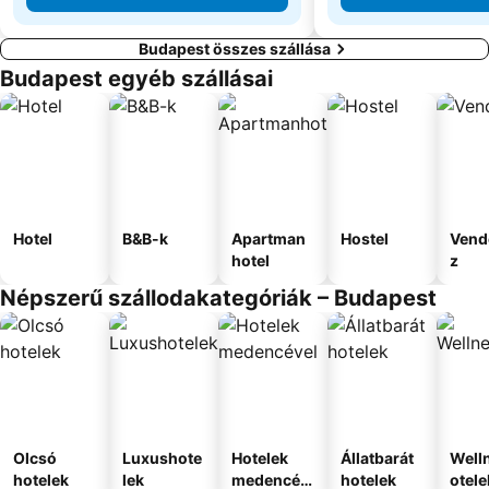
Budapest összes szállása
Budapest egyéb szállásai
Hotel
B&B-k
Apartman
Hostel
Vend
hotel
z
Népszerű szállodakategóriák – Budapest
Olcsó
Luxushote
Hotelek
Állatbarát
Well
hotelek
lek
medencév
hotelek
otele