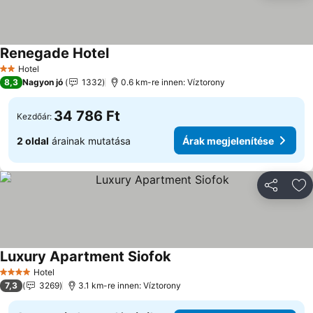
Renegade Hotel
Árak megjelenítése
Hotel
2 Kategória
8,3
Nagyon jó
1332
0.6 km-re innen: Víztorony
34 786 Ft
Kezdőár:
2 oldal
árainak mutatása
Árak megjelenítése
Megosztá
Ho
Luxury Apartment Siofok
Árak megjelenítése
Hotel
4 Kategória
7,3
3269
3.1 km-re innen: Víztorony