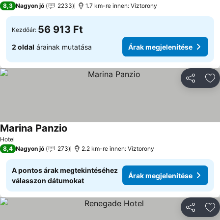
8,3
Nagyon jó
2233
1.7 km-re innen: Víztorony
56 913 Ft
Kezdőár:
2 oldal
árainak mutatása
Árak megjelenítése
Megosztá
Ho
Marina Panzio
Árak megjelenítése
Hotel
8,4
Nagyon jó
273
2.2 km-re innen: Víztorony
A pontos árak megtekintéséhez
Árak megjelenítése
válasszon dátumokat
Megosztá
Ho