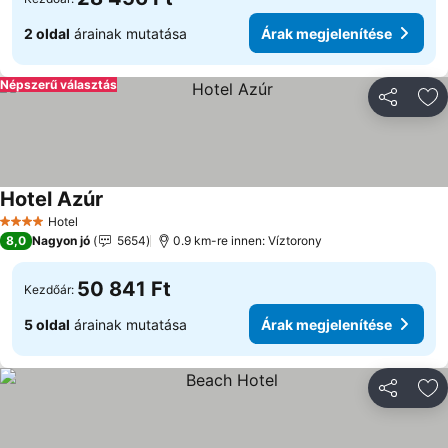
2 oldal
árainak mutatása
Árak megjelenítése
Népszerű választás
Megosztá
Ho
Hotel Azúr
Árak megjelenítése
Hotel
4 Kategória
8,0
Nagyon jó
5654
0.9 km-re innen: Víztorony
50 841 Ft
Kezdőár:
5 oldal
árainak mutatása
Árak megjelenítése
Megosztá
Ho