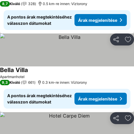
2 Kategória
8,7
Kiváló
328
0.5 km-re innen: Víztorony
A pontos árak megtekintéséhez
Árak megjelenítése
válasszon dátumokat
Megosztá
Ho
Bella Villa
Árak megjelenítése
Apartmanhotel
9,3
Kiváló
661
0.3 km-re innen: Víztorony
A pontos árak megtekintéséhez
Árak megjelenítése
válasszon dátumokat
Megosztá
Ho