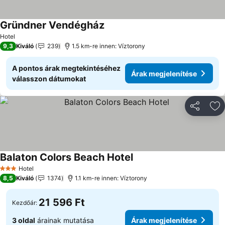
Gründner Vendégház
Árak megjelenítése
Hotel
9,3
Kiváló
239
1.5 km-re innen: Víztorony
A pontos árak megtekintéséhez
Árak megjelenítése
válasszon dátumokat
Megosztá
Ho
Balaton Colors Beach Hotel
Árak megjelenítése
Hotel
3 Kategória
8,5
Kiváló
1374
1.1 km-re innen: Víztorony
21 596 Ft
Kezdőár:
3 oldal
árainak mutatása
Árak megjelenítése