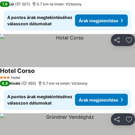
3 Kategória
7,6
Jó
507
0.7 km-re innen: Víztorony
A pontos árak megtekintéséhez
Árak megjelenítése
válasszon dátumokat
Megosztá
Ho
Hotel Corso
Árak megjelenítése
Hotel
3 Kategória
8,9
Kiváló
655
0.7 km-re innen: Víztorony
A pontos árak megtekintéséhez
Árak megjelenítése
válasszon dátumokat
Megosztá
Ho