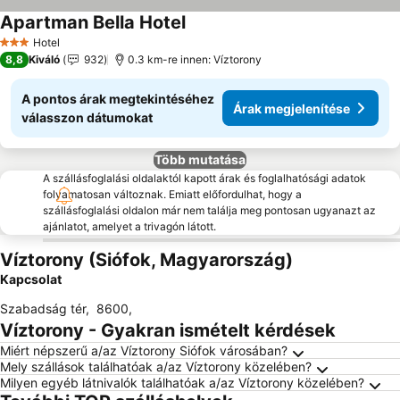
Apartman Bella Hotel
Árak megjelenítése
Hotel
3 Kategória
8,8
Kiváló
932
0.3 km-re innen: Víztorony
A pontos árak megtekintéséhez
Árak megjelenítése
válasszon dátumokat
Több mutatása
A szállásfoglalási oldalaktól kapott árak és foglalhatósági adatok
folyamatosan változnak. Emiatt előfordulhat, hogy a
szállásfoglalási oldalon már nem találja meg pontosan ugyanazt az
ajánlatot, amelyet a trivagón látott.
Víztorony (Siófok, Magyarország)
Kapcsolat
Szabadság tér
,
8600
,
Víztorony - Gyakran ismételt kérdések
Miért népszerű a/az Víztorony Siófok városában?
Mely szállások találhatóak a/az Víztorony közelében?
Milyen egyéb látnivalók találhatóak a/az Víztorony közelében?