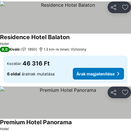
Megosztá
Ho
Residence Hotel Balaton
Árak megjelenítése
Hotel
9,0
Kiváló
1850
1.3 km-re innen: Víztorony
46 316 Ft
Kezdőár:
6 oldal
árainak mutatása
Árak megjelenítése
Megosztá
Ho
Premium Hotel Panorama
Árak megjelenítése
Hotel