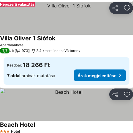
Népszerű választás
Megosztá
Ho
Villa Oliver 1 Siófok
Árak megjelenítése
Apartmanhotel
7,7
Jó
973
2.4 km-re innen: Víztorony
18 266 Ft
Kezdőár:
7 oldal
árainak mutatása
Árak megjelenítése
Megosztá
Ho
Beach Hotel
Árak megjelenítése
Hotel