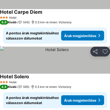
Hotel Carpe Diem
Árak megjelenítése
Hotel
3 Kategória
8,9
Kiváló
545
0.5 km-re innen: Víztorony
A pontos árak megtekintéséhez
Árak megjelenítése
válasszon dátumokat
Megosztá
Ho
Hotel Solero
Árak megjelenítése
Hotel
3 Kategória
8,9
Kiváló
595
0.5 km-re innen: Víztorony
A pontos árak megtekintéséhez
Árak megjelenítése
válasszon dátumokat