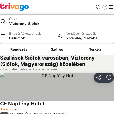
Kedvencek
Bejelen
Me
Úti cél
Víztorony, Siófok
Érkezés/távozás napja
Vendégek és szobák
Dátumok
2 vendég, 1 szoba.
Rendezés
Szűrés
Térkép
Szállások Siófok városában, Víztorony
(Siófok, Magyarország) közelében
A jutalékfizetés hatása a rendezésre
Megosztá
Ho
CE Napfény Hotel
Árak megjelenítése
Hotel
3 Kategória