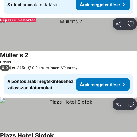
8 oldal
árainak mutatása
Árak megjelenítése
Népszerű választás
Megosztá
Ho
Müller's 2
Árak megjelenítése
Hostel
6,9
245
0.2 km-re innen: Víztorony
A pontos árak megtekintéséhez
Árak megjelenítése
válasszon dátumokat
Megosztá
Ho
Plazs Hotel Siofok