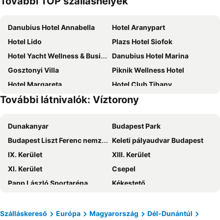
További TOP szálláshelyek
Danubius Hotel Annabella
Hotel Aranypart
Hotel Lido
Plazs Hotel Siofok
Hotel Yacht Wellness & Business
Danubius Hotel Marina
Gosztonyi Villa
Piknik Wellness Hotel
Hotel Margareta
Hotel Club Tihany
További látnivalók: Víztorony
Hotel Azúr
Hotel Korona
Luxury Apartment Siofok
Hotel Familia
Dunakanyar
Budapest Park
CE Napfény Hotel
Hunguest Hotel Bál Resort
Budapest Liszt Ferenc nemzetközi repülőtér
Keleti pályaudvar Budapest
Krisztina Pension
Müller's 1
IX. Kerület
XIII. Kerület
Kenese Bay Garden Resort & Conference
Mövenpick Balaland Resort Lake Balaton
XI. Kerület
Csepel
Natura ex. Fortuna
Holiday Hotel Csopak
Papp László Sportaréna
Kékestető
Manuela Hotel
Anna Grand Hotel
Efott Fesztivál
III. Kerület
Akadémia Hotel
Vénusz Hotel
VII. Kerület
Népliget
Hotel Aranysas
Aura Hotel
Szálláskereső
Európa
Magyarország
Dél-Dunántúl