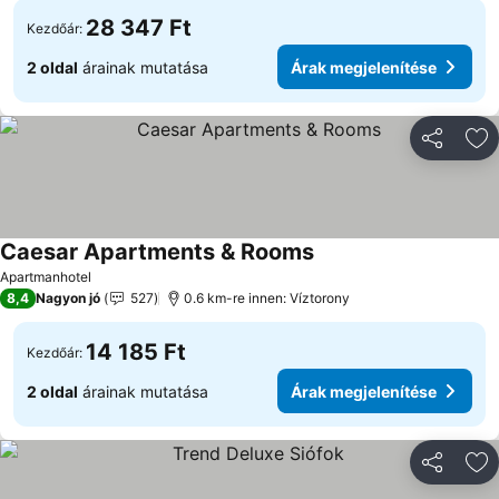
28 347 Ft
Kezdőár:
2 oldal
árainak mutatása
Árak megjelenítése
Megosztá
Ho
Caesar Apartments & Rooms
Árak megjelenítése
Apartmanhotel
8,4
Nagyon jó
527
0.6 km-re innen: Víztorony
14 185 Ft
Kezdőár:
2 oldal
árainak mutatása
Árak megjelenítése
Megosztá
Ho