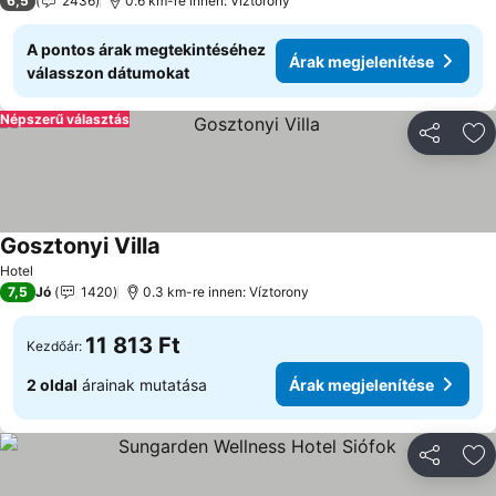
6,5
2436
0.6 km-re innen: Víztorony
A pontos árak megtekintéséhez
Árak megjelenítése
válasszon dátumokat
Népszerű választás
Megosztá
Ho
Gosztonyi Villa
Árak megjelenítése
Hotel
7,5
Jó
1420
0.3 km-re innen: Víztorony
11 813 Ft
Kezdőár:
2 oldal
árainak mutatása
Árak megjelenítése
Megosztá
Ho