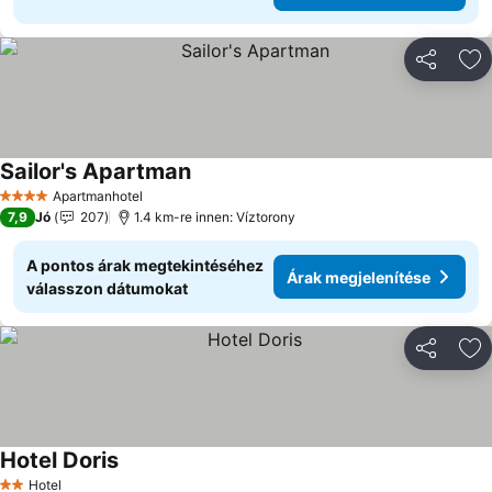
Megosztá
Ho
Sailor's Apartman
Árak megjelenítése
Apartmanhotel
4 Kategória
7,9
Jó
207
1.4 km-re innen: Víztorony
A pontos árak megtekintéséhez
Árak megjelenítése
válasszon dátumokat
Megosztá
Ho
Hotel Doris
Árak megjelenítése
Hotel