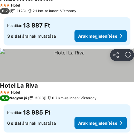
Árak megjelenítése
Hotel
3 Kategória
6,7
1128
2.1 km-re innen: Víztorony
13 887 Ft
Kezdőár:
3 oldal
árainak mutatása
Árak megjelenítése
Megosztá
Ho
Hotel La Riva
Árak megjelenítése
Hotel
3 Kategória
8,4
Nagyon jó
3013
0.7 km-re innen: Víztorony
18 985 Ft
Kezdőár:
6 oldal
árainak mutatása
Árak megjelenítése