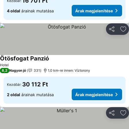
16 701 Ft
Kezdőár:
4 oldal
árainak mutatása
Árak megjelenítése
Megosztá
Ho
Ötösfogat Panzió
Árak megjelenítése
Hotel
8,2
Nagyon jó
331
1.0 km-re innen: Víztorony
30 112 Ft
Kezdőár:
2 oldal
árainak mutatása
Árak megjelenítése
Megosztá
Ho