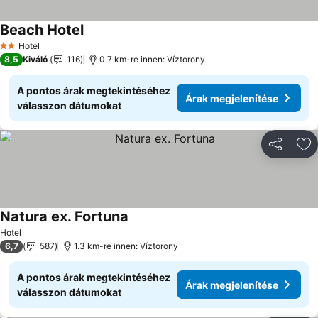
Beach Hotel
Árak megjelenítése
Hotel
2 Kategória
8,5
Kiváló
116
0.7 km-re innen: Víztorony
A pontos árak megtekintéséhez
Árak megjelenítése
válasszon dátumokat
Megosztá
Ho
Natura ex. Fortuna
Árak megjelenítése
Hotel
6,7
587
1.3 km-re innen: Víztorony
A pontos árak megtekintéséhez
Árak megjelenítése
válasszon dátumokat