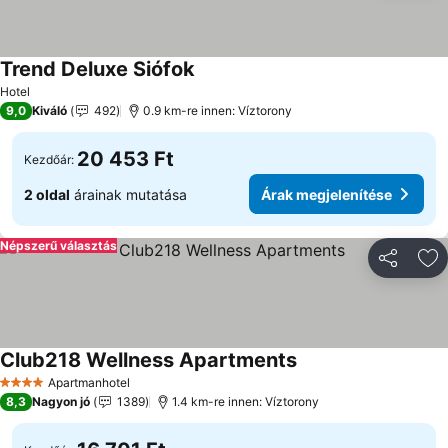
Trend Deluxe Siófok
Árak megjelenítése
Hotel
9,0
Kiváló
492
0.9 km-re innen: Víztorony
20 453 Ft
Kezdőár:
2 oldal
árainak mutatása
Árak megjelenítése
Népszerű választás
Megosztá
Ho
Club218 Wellness Apartments
Árak megjelenítése
Apartmanhotel
4 Kategória
8,3
Nagyon jó
1389
1.4 km-re innen: Víztorony