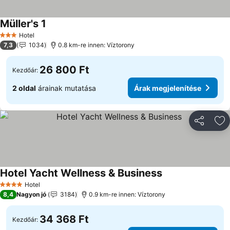
Müller's 1
Árak megjelenítése
Hotel
3 Kategória
7,3
1034
0.8 km-re innen: Víztorony
26 800 Ft
Kezdőár:
2 oldal
árainak mutatása
Árak megjelenítése
Megosztá
Ho
Hotel Yacht Wellness & Business
Árak megjeleníté
Hotel
4 Kategória
8,4
Nagyon jó
3184
0.9 km-re innen: Víztorony
34 368 Ft
Kezdőár: