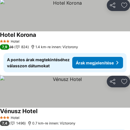
Megosztá
Ho
Hotel Korona
Árak megjelenítése
Hotel
3 Kategória
7,9
Jó
824
1.4 km-re innen: Víztorony
A pontos árak megtekintéséhez
Árak megjelenítése
válasszon dátumokat
Megosztá
Ho
Vénusz Hotel
Árak megjelenítése
Hotel
3 Kategória
7,4
1496
0.7 km-re innen: Víztorony