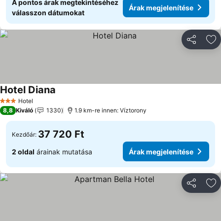
A pontos árak megtekintéséhez
Árak megjelenítése
válasszon dátumokat
Megosztá
Ho
Hotel Diana
Árak megjelenítése
Hotel
3 Kategória
8,8
Kiváló
1330
1.9 km-re innen: Víztorony
37 720 Ft
Kezdőár:
2 oldal
árainak mutatása
Árak megjelenítése
Megosztá
Ho