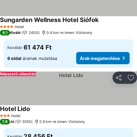
Sungarden Wellness Hotel Siófok
Árak megjelenít
Hotel
4 Kategória
9,1
Kiváló
2400
0.4 km-re innen: Víztorony
61 474 Ft
Kezdőár:
6 oldal
árainak mutatása
Árak megjelenítése
Népszerű választás
Megosztá
Ho
Hotel Lido
Árak megjelenítése
Hotel
3 Kategória
7,8
Jó
5550
0.9 km-re innen: Víztorony
28 456 Ft
Kezdőár: