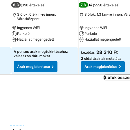
6,3
7,8
(
390 értékelés
)
Jó
(
5550 értékelés
)
Siófok, 0.9 km-re innen:
Siófok, 1.3 km-re innen: Vá
Városközpont
Ingyenes WiFi
Ingyenes WiFi
Parkoló
Parkoló
Háziállat megengedett
Háziállat megengedett
Árak megjelenítése
Árak megjelenítése
A pontos árak megtekintéséhez
28 310 Ft
kezdőár:
válasszon dátumokat
2 oldal
árainak mutatása
Árak megjelenítése
Árak megjelenítése
Siófok össze