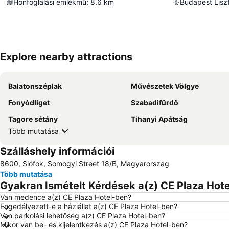
Honfoglalási emlékmű
:
8.6
km
Explore nearby attractions
Balatonszéplak
Művészetek Völgye
Fonyódliget
Szabadifürdő
Tagore sétány
Tihanyi Apátság
Több mutatása
Szálláshely információi
8600, Siófok, Somogyi Street 18/B, Magyarország
Több mutatása
Gyakran Ismételt Kérdések a(z) CE Plaza Hote
Van medence a(z) CE Plaza Hotel-ben?
Engedélyezett-e a háziállat a(z) CE Plaza Hotel-ben?
Van parkolási lehetőség a(z) CE Plaza Hotel-ben?
Mikor van be- és kijelentkezés a(z) CE Plaza Hotel-ben?