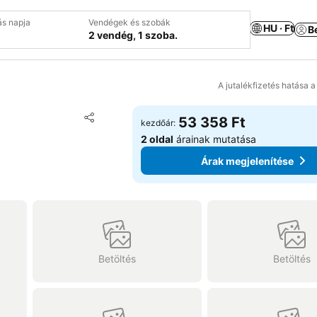
ás napja
Vendégek és szobák
HU · Ft
B
2 vendég, 1 szoba.
A jutalékfizetés hatása 
Hozzáadás a kedvencekhez
53 358 Ft
kezdőár:
Megosztás
2 oldal
árainak mutatása
Árak megjelenítése
Betöltés
Betöltés