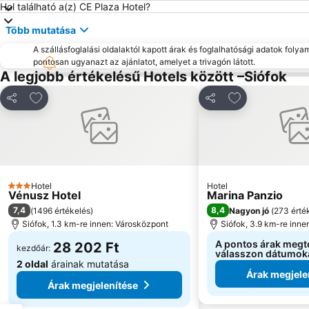
Hol található a(z) CE Plaza Hotel?
Több mutatása
A szállásfoglalási oldalaktól kapott árak és foglalhatósági adatok folya
pontosan ugyanazt az ajánlatot, amelyet a trivagón látott.
A legjobb értékelésű Hotels között –Siófok
Hozzáadás a kedvencekhez
Hozzáadás a k
Megosztás
Megosztás
Hotel
Hotel
3 Kategória
Vénusz Hotel
Marina Panzio
7,4
8,4
(
1496 értékelés
)
Nagyon jó
(
273 érté
Siófok, 1.3 km-re innen: Városközpont
Siófok, 3.9 km-re inne
A pontos árak megt
28 202 Ft
kezdőár:
válasszon dátumok
2 oldal
árainak mutatása
Árak megjele
Árak megjelenítése