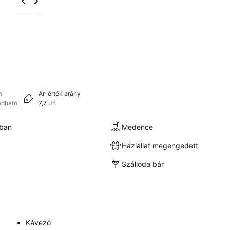
m
Ár-érték arány
adható
7,7
Jó
kban
Medence
Háziállat megengedett
Szálloda bár
Kávézó