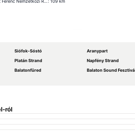
Budapest Liszt Ferenc Nemzetközi Repülőtér
:
109
km
Nagy méretű térkép
Siófok-Sóstó
Aranypart
Platán Strand
Napfény Strand
Balatonfüred
Balaton Sound Fesztivá
l-ról