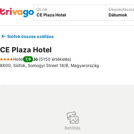
Úti cél
Érkezés/távoz
Dátumok
Siófok összes szállása
CE Plaza Hotel
Hotel
Jó
(
5150 értékelés
)
7,9
4 Kategória
8600, Siófok, Somogyi Street 18/B, Magyarország
Betöltés