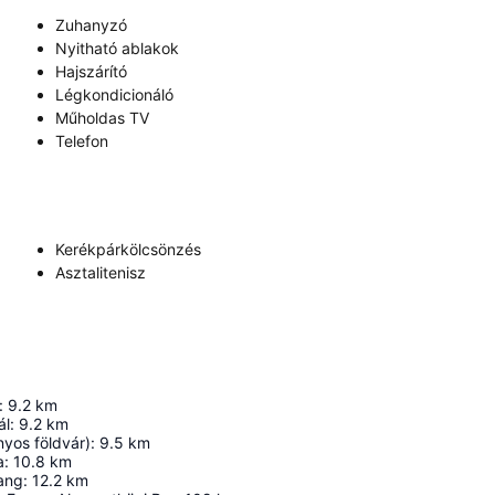
Zuhanyzó
Nyitható ablakok
Hajszárító
Légkondicionáló
Műholdas TV
Telefon
Kerékpárkölcsönzés
Asztalitenisz
:
9.2
km
ál
:
9.2
km
nyos földvár)
:
9.5
km
a
:
10.8
km
hang
:
12.2
km