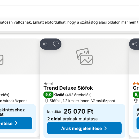
matosan változnak. Emiatt előfordulhat, hogy a szállásfoglalási oldalon már nem t
edvencekhez
Hozzáadás a kedvencekhez
Megosztás
Me
Hotel
4 K
Trend Deluxe Siófok
Gr
9,0
9,
kelés
)
Kiváló
(
492 értékelés
)
n: Városközpont
Siófok, 1.2 km-re innen: Városközpont
ekintéséhez
A
25 070 Ft
kezdőár:
at
v
2 oldal
árainak mutatása
nítése
Árak megjelenítése