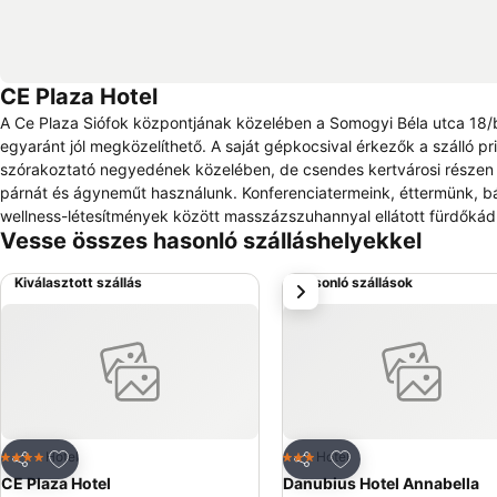
CE Plaza Hotel
A Ce Plaza Siófok központjának közelében a Somogyi Béla utca 18/b
egyaránt jól megközelíthető. A saját gépkocsival érkezők a szálló privát parkolóját té
szórakoztató negyedének közelében, de csendes kertvárosi részen 
párnát és ágyneműt használunk. Konferenciatermeink, éttermünk, bá
wellness-létesítmények között masszázszuhannyal ellátott fürdőkád i
Vesse összes hasonló szálláshelyekkel
felszereléséhez. Ingyenes az elhelyezése legfeljebb két 10 év alat
alatti gyermeké is kiságy használata esetén.
Kiválasztott szállás
Hasonló szállások
következő
Hozzáadás a kedvencekhez
Hozzáadás a kedve
Hotel
Hotel
4 Kategória
3 Kategória
Megosztás
Megosztás
CE Plaza Hotel
Danubius Hotel Annabella