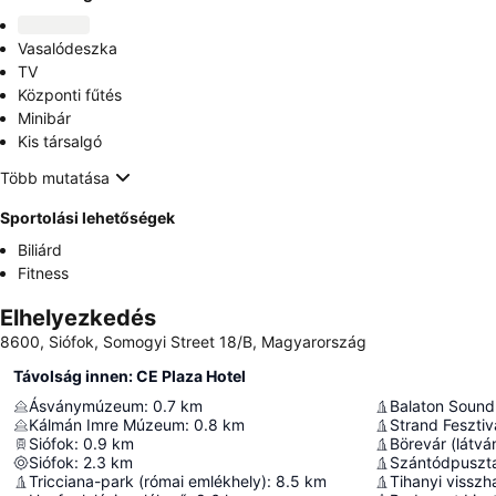
Vasalódeszka
TV
Központi fűtés
Minibár
Kis társalgó
Több mutatása
Sportolási lehetőségek
Biliárd
Fitness
Elhelyezkedés
8600, Siófok, Somogyi Street 18/B, Magyarország
Távolság innen: CE Plaza Hotel
Ásványmúzeum
:
0.7
km
Balaton Sound
Kálmán Imre Múzeum
:
0.8
km
Strand Fesztiv
Siófok
:
0.9
km
Börevár (látvá
Siófok
:
2.3
km
Szántódpuszt
Tricciana-park (római emlékhely)
:
8.5
km
Tihanyi vissz