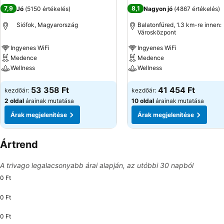
7,9
8,1
Jó
(
5150 értékelés
)
Nagyon jó
(
4867 értékelés
)
Siófok, Magyarország
Balatonfüred, 1.3 km-re innen:
Városközpont
Ingyenes WiFi
Ingyenes WiFi
Medence
Medence
Wellness
Wellness
Árak megjelenítése
Árak megjelenítése
53 358 Ft
41 454 Ft
kezdőár:
kezdőár:
2 oldal
árainak mutatása
10 oldal
árainak mutatása
Árak megjelenítése
Árak megjelenítése
Ártrend
A trivago legalacsonyabb árai alapján, az utóbbi 30 napból
0 Ft
0 Ft
0 Ft