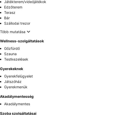
Játékterem/videójátékok
Edzőterem
Terasz
Bár
Szállodai trezor
Több mutatása
Wellness-szolgáltatások
Gőzfürdő
Szauna
Testkezelések
Gyerekeknek
Gyerekfelügyelet
Játszóház
Gyerekmenük
Akadálymentesség
Akadálymentes
Szoba szolgáltatásai