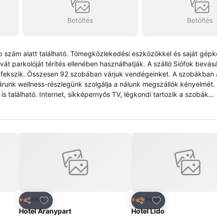
Betöltés
Betöltés
 szám alatt található. Tömegközlekedési eszközökkel és saját gépk
rítés ellenében használhatják. A szálló Siófok bevásárló és
fekszik. Összesen 92 szobában várjuk vendégeinket. A szobákban a
runk wellness-részlegünk szolgálja a nálunk megszállók kényelmét.
s található. Internet, síkképernyős TV, légkondi tartozik a szobák
ti gyermeknek már meglévő ágy használata esetén, ugyanígy legfeljeb
ncekhez
Hozzáadás a kedvencekhez
Hozzáadás a ked
Hotel
Hotel
2 Kategória
3 Kategória
Megosztás
Megosztás
Hotel Aranypart
Hotel Lido