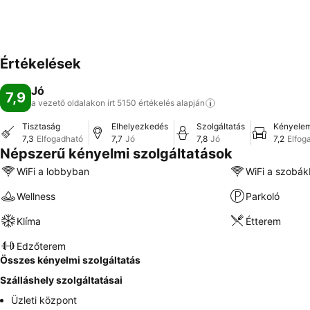
Értékelések
Jó
7,9
a vezető oldalakon írt 5150 értékelés
alapján
Tisztaság
Elhelyezkedés
Szolgáltatás
Kényele
7,3
Elfogadható
7,7
Jó
7,8
Jó
7,2
Elfog
Népszerű kényelmi szolgáltatások
WiFi a lobbyban
WiFi a szobá
Wellness
Parkoló
Klíma
Étterem
Edzőterem
Összes kényelmi szolgáltatás
Szálláshely szolgáltatásai
Üzleti központ