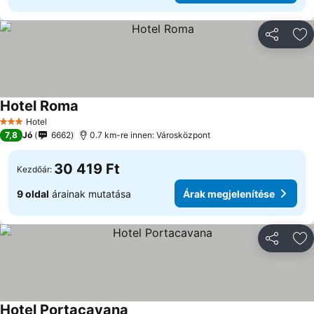
Megosztá
Ho
Hotel Roma
Árak megjelenítése
Hotel
3 Kategória
7,8
Jó
6662
0.7 km-re innen: Városközpont
30 419 Ft
Kezdőár:
9 oldal
árainak mutatása
Árak megjelenítése
Megosztá
Ho
Hotel Portacavana