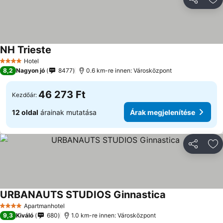
Megosztá
Ho
NH Trieste
Árak megjelenítése
Hotel
4 Kategória
8,2
Nagyon jó
8477
0.6 km-re innen: Városközpont
46 273 Ft
Kezdőár:
12 oldal
árainak mutatása
Árak megjelenítése
Megosztá
Ho
URBANAUTS STUDIOS Ginnastica
Árak megjelení
Apartmanhotel
4 Kategória
9,3
Kiváló
680
1.0 km-re innen: Városközpont