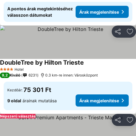
A pontos árak megtekintéséhez
Árak megjelenítése
válasszon dátumokat
Megosztá
Ho
DoubleTree by Hilton Trieste
Árak megjelenítése
Hotel
4 Kategória
9,2
Kiváló
6231
0.3 km-re innen: Városközpont
75 301 Ft
Kezdőár:
9 oldal
árainak mutatása
Árak megjelenítése
Népszerű választás
Megosztá
Ho