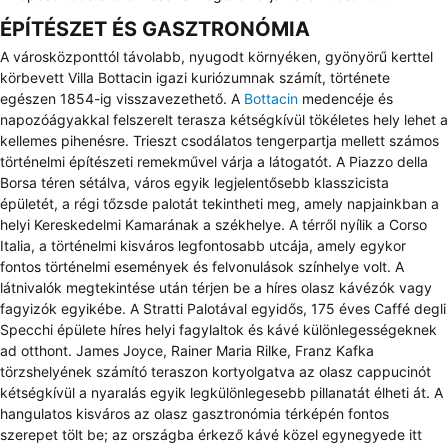
ÉPÍTÉSZET ÉS GASZTRONÓMIA
A városközponttól távolabb, nyugodt környéken, gyönyörű kerttel
körbevett Villa Bottacin igazi kuriózumnak számít, története
egészen 1854-ig visszavezethető. A
Bottacin
medencéje és
napozóágyakkal felszerelt terasza kétségkívül tökéletes hely lehet a
kellemes pihenésre. Trieszt csodálatos tengerpartja mellett számos
történelmi építészeti remekművel várja a látogatót. A Piazzo della
Borsa téren sétálva, város egyik legjelentősebb klasszicista
épületét, a régi tőzsde palotát tekintheti meg, amely napjainkban a
helyi Kereskedelmi Kamarának a székhelye. A térről nyílik a Corso
Italia, a történelmi kisváros legfontosabb utcája, amely egykor
fontos történelmi események és felvonulások színhelye volt. A
látnivalók megtekintése után térjen be a híres olasz kávézók vagy
fagyizók egyikébe. A Stratti Palotával egyidős, 175 éves Caffé degli
Specchi épülete híres helyi fagylaltok és kávé különlegességeknek
ad otthont. James Joyce, Rainer Maria Rilke, Franz Kafka
törzshelyének számító teraszon kortyolgatva az olasz cappucinót
kétségkívül a nyaralás egyik legkülönlegesebb pillanatát élheti át. A
hangulatos kisváros az olasz gasztronómia térképén fontos
szerepet tölt be; az országba érkező kávé közel egynegyede itt