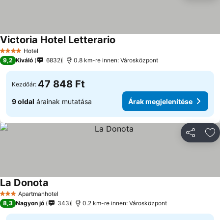
Victoria Hotel Letterario
Árak megjelenítése
Hotel
4 Kategória
9,2
Kiváló
6832
0.8 km-re innen: Városközpont
47 848 Ft
Kezdőár:
9 oldal
árainak mutatása
Árak megjelenítése
Megosztá
Ho
La Donota
Árak megjelenítése
Apartmanhotel
3 Kategória
8,3
Nagyon jó
343
0.2 km-re innen: Városközpont