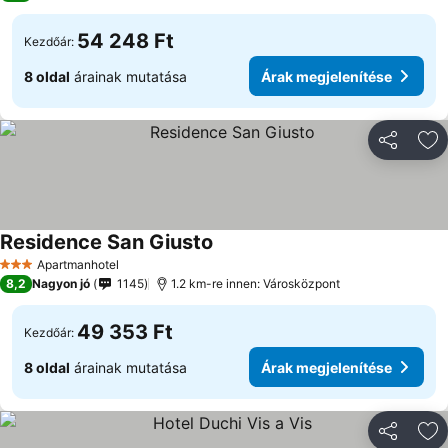
54 248 Ft
Kezdőár:
8 oldal
árainak mutatása
Árak megjelenítése
Megosztá
Ho
Residence San Giusto
Árak megjelenítése
Apartmanhotel
3 Kategória
8,2
Nagyon jó
1145
1.2 km-re innen: Városközpont
49 353 Ft
Kezdőár:
8 oldal
árainak mutatása
Árak megjelenítése
Megosztá
Ho