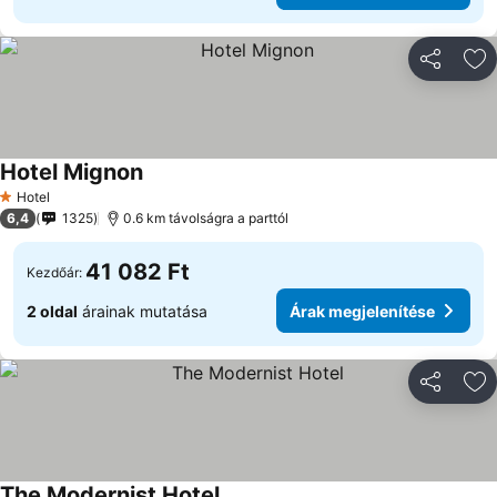
Megosztá
Ho
Hotel Mignon
Árak megjelenítése
Hotel
1 Kategória
6,4
1325
0.6 km távolságra a parttól
41 082 Ft
Kezdőár:
2 oldal
árainak mutatása
Árak megjelenítése
Megosztá
Ho
The Modernist Hotel