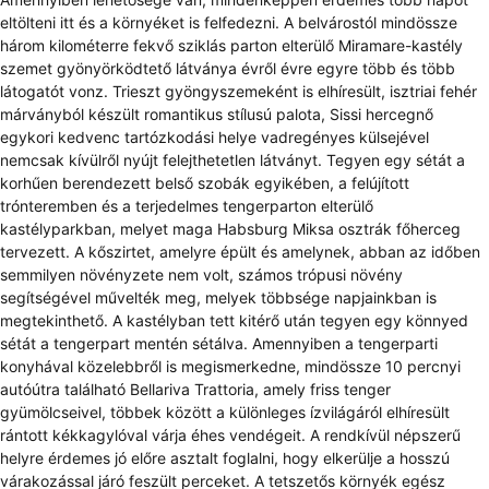
eltölteni itt és a környéket is felfedezni. A belvárostól mindössze
három kilométerre fekvő sziklás parton elterülő Miramare-kastély
szemet gyönyörködtető látványa évről évre egyre több és több
látogatót vonz. Trieszt gyöngyszemeként is elhíresült, isztriai fehér
márványból készült romantikus stílusú palota, Sissi hercegnő
egykori kedvenc tartózkodási helye vadregényes külsejével
nemcsak kívülről nyújt felejthetetlen látványt. Tegyen egy sétát a
korhűen berendezett belső szobák egyikében, a felújított
trónteremben és a terjedelmes tengerparton elterülő
kastélyparkban, melyet maga Habsburg Miksa osztrák főherceg
tervezett. A kőszirtet, amelyre épült és amelynek, abban az időben
semmilyen növényzete nem volt, számos trópusi növény
segítségével művelték meg, melyek többsége napjainkban is
megtekinthető. A kastélyban tett kitérő után tegyen egy könnyed
sétát a tengerpart mentén sétálva. Amennyiben a tengerparti
konyhával közelebbről is megismerkedne, mindössze 10 percnyi
autóútra található Bellariva Trattoria, amely friss tenger
gyümölcseivel, többek között a különleges ízvilágáról elhíresült
rántott kékkagylóval várja éhes vendégeit. A rendkívül népszerű
helyre érdemes jó előre asztalt foglalni, hogy elkerülje a hosszú
várakozással járó feszült perceket. A tetszetős környék egész