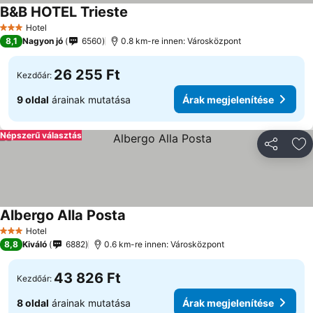
B&B HOTEL Trieste
Árak megjelenítése
Hotel
3 Kategória
8,1
Nagyon jó
6560
0.8 km-re innen: Városközpont
26 255 Ft
Kezdőár:
9 oldal
árainak mutatása
Árak megjelenítése
Népszerű választás
Megosztá
Ho
Albergo Alla Posta
Árak megjelenítése
Hotel
3 Kategória
8,8
Kiváló
6882
0.6 km-re innen: Városközpont
43 826 Ft
Kezdőár:
8 oldal
árainak mutatása
Árak megjelenítése