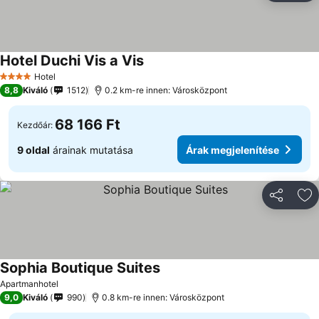
Hotel Duchi Vis a Vis
Árak megjelenítése
Hotel
4 Kategória
8,8
Kiváló
1512
0.2 km-re innen: Városközpont
68 166 Ft
Kezdőár:
9 oldal
árainak mutatása
Árak megjelenítése
Megosztá
Ho
Sophia Boutique Suites
Árak megjelenítése
Apartmanhotel
9,0
Kiváló
990
0.8 km-re innen: Városközpont