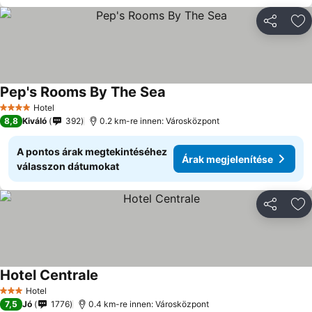
Megosztá
Ho
Pep's Rooms By The Sea
Árak megjelenítése
Hotel
4 Kategória
8,8
Kiváló
392
0.2 km-re innen: Városközpont
A pontos árak megtekintéséhez
Árak megjelenítése
válasszon dátumokat
Megosztá
Ho
Hotel Centrale
Árak megjelenítése
Hotel
3 Kategória
7,5
Jó
1776
0.4 km-re innen: Városközpont