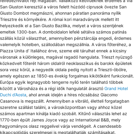
felfedeznivalót rejt magában. Vállalkozó kedvűeknek érdemes a Via
San Giuston keresztül a város felett húzódó ciprusok övezte San
Giusto Dombot megmászni, ahonnan páratlan panoráma nyílik
Triesztre és környékére. A római kori maradványok mellett itt
helyezkedik el a San Giusto Bazilika, melyet a város szentjének
emeltek 1300-ban. A domboldalon lefelé sétálva számos patinás
szállás közül választhat, amennyiben pénztárcája engedi, érdemes
valemelyik hotelben, szállodában megszállnia. A város főteréhez, a
Piazza Unita d’ Italiához érve, szeme elé tárulhat ennek a kicsiny
városnak a különleges, magával ragadó hangulata. Trieszt nyüzsgő
közkedvelt főterét három oldalról neoklasszikus és barokk épületek
sora vesz körül, a negyedik oldala pedig nyitott a Trieszti-öbölre,
amely egészen az 1850-es évekig forgalmas kikötőként funkcionált.
Európa egyik legnagyobb tengerre nyíló terén található többek
között a Városháza és a régi idők hangulatát árasztó
Grand Hotel
Duchi d’Aosta
, ahol annak idején a híres nőcsábász Giacomo
Casanova is megszállt. Amennyiben a vibráló, életteli forgatagban
szeretne szállást találni, a városközpontban vagy ahhoz közel
számos apartman kínálja kiadó szobáit. Kitűnő választás lehet az
1770-ben épült James Joyce vagy az International B&B, mely
hagyományos olasz reggelivel várja vendégeit. A csendesebb
kikapcsolódás szerelmesei is megtalálhatják számításaikat.