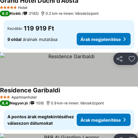
Grand Hotel Duchi d'Aosta
Árak megjelenítése
Hotel
5 Kategória
9,0
Kiváló
2192
0.2 km-re innen: Városközpont
119 919 Ft
Kezdőár:
9 oldal
árainak mutatása
Árak megjelenítése
Megosztá
Ho
Residence Garibaldi
Árak megjelenítése
Apartmanhotel
3 Kategória
8,4
Nagyon jó
109
0.9 km-re innen: Városközpont
A pontos árak megtekintéséhez
Árak megjelenítése
válasszon dátumokat