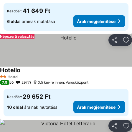
41 649 Ft
Kezdőár:
6 oldal
árainak mutatása
Árak megjelenítése
Népszerű választás
Megosztá
Ho
Hotello
Árak megjelenítése
Hostel
2 Kategória
7,9
Jó
2977
0.5 km-re innen: Városközpont
29 652 Ft
Kezdőár:
10 oldal
árainak mutatása
Árak megjelenítése
Megosztá
Ho