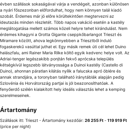
évben szállások sokaságával várja a vendégeit, azonban különösen
a nyári főszezonban előfordulhat, hogy nem könnyen talál kiadó
szobát. Érdemes már jó előre körültekintően megtervezni az
ideutazás minden részletét. Több napos vakáció esetén a kastély
meglátogatása mellett számos közeli helyre tehet kirándulást. Nem
érdemes kihagyni a Grotta Gigante cseppkőbarlangot Trieszt és
Miramare között, ahova legkönnyebben a Triesztből induló
fogaskerekű vasúttal juthat el. Egy másik remek úti cél lehet Duino
halászfalu, ami Rainer Maria Rilke költő egyik kedvenc helye volt. Az
Adriai-tenger legészakibb ponjtán fekvő aprócska település
kétségkívül legszebb látványossága a Duinoi kastély (Castello di
Duino), ahonnan páratlan kilátás nyílik a falucska apró öblére és
annak strandjára, a toronyban található iránytáblák alapján pedig
Szlovénia és Horvátország partjai is jól beazonosíthatóak. A
fenyőerdő szélén kialakított hely ideális választás lehet a kemping
szerelmeseinek.
Ártartomány
Szállások itt: Trieszt -
Ártartomány
kezdőár:
‎26 255 Ft
-
‎119 919 Ft
(price per night)