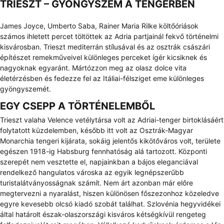
TRIESZT – GYÖNGYSZEM A TENGERBEN
James Joyce, Umberto Saba, Rainer Maria Rilke költőóriások
számos ihletett percet töltöttek az Adria partjainál fekvő történelmi
kisvárosban. Trieszt mediterrán stílusával és az osztrák császári
építészet remekműveivel különleges perceket ígér kicsiknek és
nagyoknak egyaránt. Mártózzon meg az olasz dolce vita
életérzésben és fedezze fel az Itáliai-félsziget eme különleges
gyöngyszemét.
EGY CSEPP A TÖRTÉNELEMBŐL
Trieszt valaha Velence vetélytársa volt az Adriai-tenger birtoklásáért
folytatott küzdelemben, később itt volt az Osztrák-Magyar
Monarchia tengeri kijárata, sokáig jelentős kikötőváros volt, területe
egészen 1918-ig Habsburg fennhatóság alá tartozott. Központi
szerepét nem vesztette el, napjainkban a bájos eleganciával
rendelkező hangulatos városka az egyik legnépszerűbb
turistalátványosságnak számít. Nem árt azonban már előre
megtervezni a nyaralást, hiszen különösen főszezonhoz közeledve
egyre kevesebb olcsó kiadó szobát találhat. Szlovénia hegyvidékei
által határolt észak-olaszországi kisváros kétségkívül rengeteg