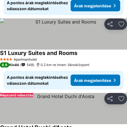
A pontos árak megtekintéséhez
Árak megjelenítése
válasszon dátumokat
Megosztá
Ho
S1 Luxury Suites and Rooms
Árak megjelenítése
Apartmanhotel
4 Kategória
8,6
Kiváló
548
0.2 km-re innen: Városközpont
A pontos árak megtekintéséhez
Árak megjelenítése
válasszon dátumokat
Népszerű választás
Megosztá
Ho