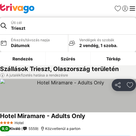
Kedvencek
Bejelen
Me
Úti cél
Trieszt
Érkezés/távozás napja
Vendégek és szobák
Dátumok
2 vendég, 1 szoba.
Rendezés
Szűrés
Térkép
Szállások Trieszt, Olaszország területén
A jutalékfizetés hatása a rendezésre
Megosztá
Ho
Hotel Miramare - Adults Only
Árak megjelenítése
Hotel
4 Kategória
9,0
Kiváló
5559
Közvetlenül a parton