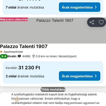
7 oldal
árainak mutatása
Árak megjelenítése
Népszerű választás
Megosztá
Ho
Palazzo Talenti 1907
Árak megjelenítése
Apartmanhotel
1 Kategória
9,4
Kiváló
4466
0.6 km-re innen: Városközpont
31 230 Ft
Kezdőár:
2 oldal
árainak mutatása
Árak megjelenítése
Több mutatása
A szállásfoglalási oldalaktól kapott árak és foglalhatósági adatok
folyamatosan változnak. Emiatt előfordulhat, hogy a
szállásfoglalási oldalon már nem találja meg pontosan ugyanazt az