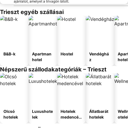
ajánlatot, amelyet a trivagón látott.
Trieszt egyéb szállásai
B&B-k
Apartman
Hostel
Vendéghá
Apar
hotel
z
hotel
Népszerű szállodakategóriák – Trieszt
Olcsó
Luxushote
Hotelek
Állatbarát
Well
hotelek
lek
medencév
hotelek
otele
el