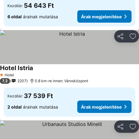
54 643 Ft
Kezdőár:
6 oldal
árainak mutatása
Árak megjelenítése
Megosztá
Ho
Hotel Istria
Árak megjelenítése
Hotel
1 Kategória
7,2
2207
0.8 km-re innen: Városközpont
37 539 Ft
Kezdőár:
2 oldal
árainak mutatása
Árak megjelenítése
Megosztá
Ho