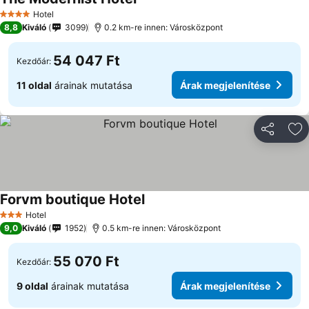
Árak megjelenítése
Hotel
4 Kategória
8,8
Kiváló
3099
0.2 km-re innen: Városközpont
54 047 Ft
Kezdőár:
11 oldal
árainak mutatása
Árak megjelenítése
Megosztá
Ho
Forvm boutique Hotel
Árak megjelenítése
Hotel
3 Kategória
9,0
Kiváló
1952
0.5 km-re innen: Városközpont
55 070 Ft
Kezdőár:
9 oldal
árainak mutatása
Árak megjelenítése