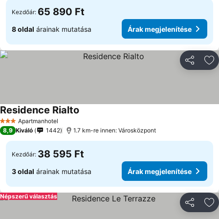
65 890 Ft
Kezdőár:
8 oldal
árainak mutatása
Árak megjelenítése
Megosztá
Ho
Residence Rialto
Árak megjelenítése
Apartmanhotel
3 Kategória
8,9
Kiváló
1442
1.7 km-re innen: Városközpont
38 595 Ft
Kezdőár:
3 oldal
árainak mutatása
Árak megjelenítése
Népszerű választás
Megosztá
Ho