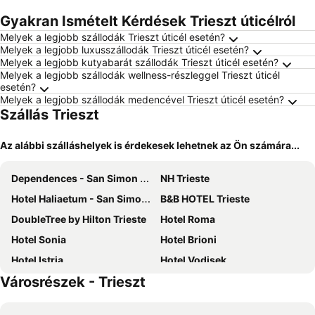
Gyakran Ismételt Kérdések Trieszt úticélról
Melyek a legjobb szállodák Trieszt úticél esetén?
Melyek a legjobb luxusszállodák Trieszt úticél esetén?
Melyek a legjobb kutyabarát szállodák Trieszt úticél esetén?
Melyek a legjobb szállodák wellness-részleggel Trieszt úticél
esetén?
Melyek a legjobb szállodák medencével Trieszt úticél esetén?
Szállás Trieszt
Az alábbi szálláshelyek is érdekesek lehetnek az Ön számára...
Dependences - San Simon Resort
NH Trieste
Hotel Haliaetum - San Simon Resort
B&B HOTEL Trieste
DoubleTree by Hilton Trieste
Hotel Roma
Hotel Sonia
Hotel Brioni
Hotel Istria
Hotel Vodisek
Városrészek - Trieszt
Hotel Miramare - Adults Only
Hotel Marina
Hotel Aquapark Žusterna
The Modernist Hotel