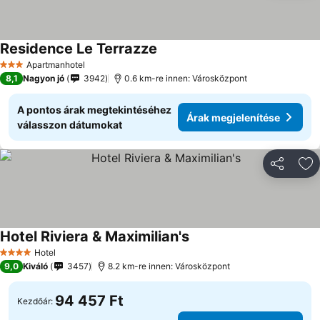
Residence Le Terrazze
Árak megjelenítése
Apartmanhotel
3 Kategória
8,1
Nagyon jó
3942
0.6 km-re innen: Városközpont
A pontos árak megtekintéséhez
Árak megjelenítése
válasszon dátumokat
Megosztá
Ho
Hotel Riviera & Maximilian's
Árak megjelenítése
Hotel
4 Kategória
9,0
Kiváló
3457
8.2 km-re innen: Városközpont
94 457 Ft
Kezdőár: