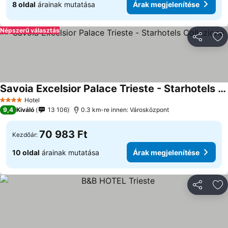
8 oldal
árainak mutatása
Árak megjelenítése
Népszerű választás
Megosztá
Ho
Savoia Excelsior Palace Trieste - Starhotels Collezione
Árak megjelenítése
Hotel
4 Kategória
9,4
Kiváló
13 106
0.3 km-re innen: Városközpont
70 983 Ft
Kezdőár:
10 oldal
árainak mutatása
Árak megjelenítése
Megosztá
Ho