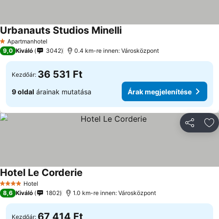
Urbanauts Studios Minelli
Árak megjelenítése
Apartmanhotel
1 Kategória
9,0
Kiváló
3042
0.4 km-re innen: Városközpont
36 531 Ft
Kezdőár:
9 oldal
árainak mutatása
Árak megjelenítése
Megosztá
Ho
Hotel Le Corderie
Árak megjelenítése
Hotel
4 Kategória
8,6
Kiváló
1802
1.0 km-re innen: Városközpont
67 414 Ft
Kezdőár: