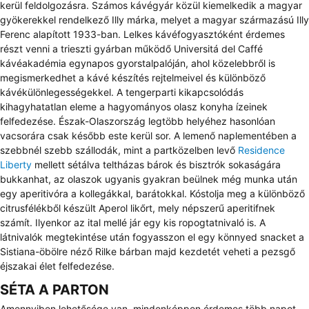
kerül feldolgozásra. Számos kávégyár közül kiemelkedik a magyar
gyökerekkel rendelkező Illy márka, melyet a magyar származású Illy
Ferenc alapított 1933-ban. Lelkes kávéfogyasztóként érdemes
részt venni a trieszti gyárban működő Universitá del Caffé
kávéakadémia egynapos gyorstalpalóján, ahol közelebbről is
megismerkedhet a kávé készítés rejtelmeivel és különböző
kávékülönlegességekkel. A tengerparti kikapcsolódás
kihagyhatatlan eleme a hagyományos olasz konyha ízeinek
felfedezése. Észak-Olaszország legtöbb helyéhez hasonlóan
vacsorára csak később este kerül sor. A lemenő naplementében a
szebbnél szebb szállodák, mint a partközelben levő
Residence
Liberty
mellett sétálva teltházas bárok és bisztrók sokaságára
bukkanhat, az olaszok ugyanis gyakran beülnek még munka után
egy aperitivóra a kollegákkal, barátokkal. Kóstolja meg a különböző
citrusfélékből készült Aperol likőrt, mely népszerű aperitifnek
számít. Ilyenkor az ital mellé jár egy kis ropogtatnivaló is. A
látnivalók megtekintése után fogyasszon el egy könnyed snacket a
Sistiana-öbölre néző Rilke bárban majd kezdetét veheti a pezsgő
éjszakai élet felfedezése.
SÉTA A PARTON
Amennyiben lehetősége van, mindenképpen érdemes több napot