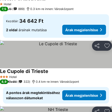
Árak megjelenítése
Hotel
1 Kategória
7,5
Jó
889
0.3 km-re innen: Városközpont
34 642 Ft
Kezdőár:
2 oldal
árainak mutatása
Árak megjelenítése
Megosztá
Ho
Le Cupole di Trieste
Árak megjelenítése
Hotel
3 Kategória
8,9
Kiváló
322
0.4 km-re innen: Városközpont
A pontos árak megtekintéséhez
Árak megjelenítése
válasszon dátumokat