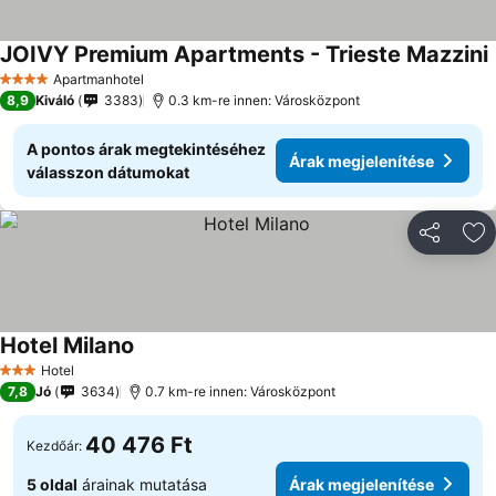
JOIVY Premium Apartments - Trieste Mazzini
Á
Apartmanhotel
4 Kategória
8,9
Kiváló
3383
0.3 km-re innen: Városközpont
A pontos árak megtekintéséhez
Árak megjelenítése
válasszon dátumokat
Megosztá
Ho
Hotel Milano
Árak megjelenítése
Hotel
3 Kategória
7,8
Jó
3634
0.7 km-re innen: Városközpont
40 476 Ft
Kezdőár:
5 oldal
árainak mutatása
Árak megjelenítése