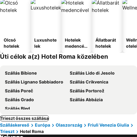
Olcsó
Luxushote
Hotelek
Állatbarát
Well
hotelek
lek
medencév
hotelek
otele
el
Úti célok a(z) Hotel Roma közelében
Szállás Bibione
Szállás Lido di Jesolo
Szállás Lignano Sabbiadoro
Szállás Crikvenica
Szállás Poreč
Szállás Portorož
Szállás Grado
Szállás Abbázia
Szállás Bled
Trieszt összes szállása
Szálláskereső
Európa
Olaszország
Friuli Venezia Giulia
Trieszt
Hotel Roma