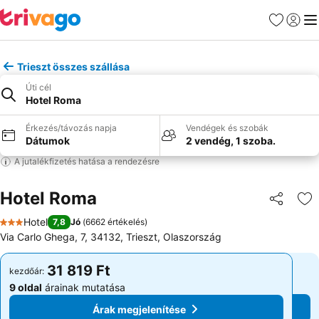
Kedvencek
Bejelen
Me
Trieszt összes szállása
Úti cél
Hotel Roma
Érkezés/távozás napja
Vendégek és szobák
Dátumok
2 vendég, 1 szoba.
A jutalékfizetés hatása a rendezésre
Hotel Roma
Megosztá
Ho
Hotel
7,8
Jó
(
6662 értékelés
)
3 Kategória
Via Carlo Ghega, 7, 34132, Trieszt, Olaszország
31 819 Ft
31 819 Ft
kezdőár:
kezdőár:
9 oldal
árainak mutatása
9 oldal
árainak mutatása
Árak megjelenítése
Árak megjelenítése