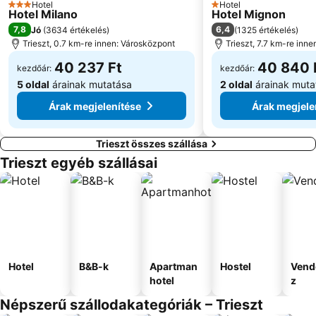
Hotel
Hotel
3 Kategória
1 Kategória
Hotel Milano
Hotel Mignon
Meduza 2
Laguna
7,8
6,4
Jó
(
3634 értékelés
)
(
1325 értékelés
)
Campeggi
Park
Trieszt, 0.7 km-re innen: Városközpont
Trieszt, 7.7 km-re inn
AC Mareda
Valeta AC Lanterna
40 237 Ft
40 840 
kezdőár:
kezdőár:
5 oldal
árainak mutatása
2 oldal
árainak muta
Árak megjelenítése
Árak megjele
Trieszt összes szállása
Trieszt egyéb szállásai
Hotel
B&B-k
Apartman
Hostel
Vend
hotel
z
Népszerű szállodakategóriák – Trieszt