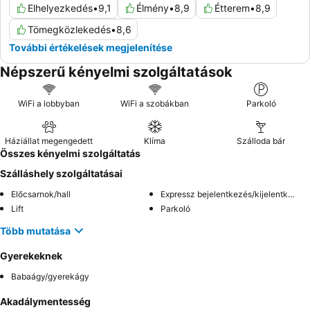
Elhelyezkedés
•
9,1
Élmény
•
8,9
Étterem
•
8,9
Tömegközlekedés
•
8,6
További értékelések megjelenítése
Népszerű kényelmi szolgáltatások
WiFi a lobbyban
WiFi a szobákban
Parkoló
Háziállat megengedett
Klíma
Szálloda bár
Összes kényelmi szolgáltatás
Szálláshely szolgáltatásai
Előcsarnok/hall
Expressz bejelentkezés/kijelentkezés
Lift
Parkoló
Több mutatása
Gyerekeknek
Babaágy/gyerekágy
Akadálymentesség