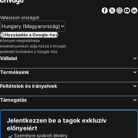
Facebook
Twitter
Insta
Yo
Válasszon országot
Hozzáadás a Google-hoz
Könnyen megtalálhatja
eredményeinket: adja hozzá a trivagót
preferált forrásként a Google-höz.
Vállalat
Termékeink
Feltételek és irányelvek
Támogatás
Jelentkezzen be a tagok exkluzív
előnyeiért
Személyre szabott élmény