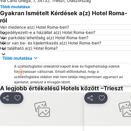
Via Carlo Ghega, 7, 34132, Trieszt, Olaszország
Adria Ankaran
Laguna Stella Maris
Több mutatása
Katoro
Predjama Castle
Gyakran Ismételt Kérdések a(z) Hotel Roma-
Škocjan Caves Park
Marina Portorož
ról
Aquapark Žusterna
Istrian Riviera
Van medence a(z) Hotel Roma-ben?
Engedélyezett-e a háziállat a(z) Hotel Roma-ben?
Sabbiadoro
Poreč 24 hours
Van parkolási lehetőség a(z) Hotel Roma-ben?
Mikor van be- és kijelentkezés a(z) Hotel Roma-ben?
Krka Strunjan
Pineta
Hol található a(z) Hotel Roma?
Postojna Cave
Gretta
Több mutatása
Piazza dell'Unità d'Italia
Avditorij Portorož
A szállásfoglalási oldalaktól kapott árak és foglalhatósági adatok
Repülőtér Friuli Venezia Giulia
FKK Ulika
folyamatosan változnak. Emiatt előfordulhat, hogy a
szállásfoglalási oldalon már nem találja meg pontosan ugyanazt az
Staro mesto Piran
Postojna Cave
ajánlatot, amelyet a trivagón látott.
Castello di Duino
Krajinski park Strunjan
A legjobb értékelésű Hotels között –Trieszt
Aquarium Piran
Centro storico
Megosztás
Hozzáadás a kedvencekhez
Megosztás
Hozzáadás a
Teatro Rossetti
Insula
Slovenska Obala
Obala
Histrion
Borik
Canal Grande
Tartinijev trg