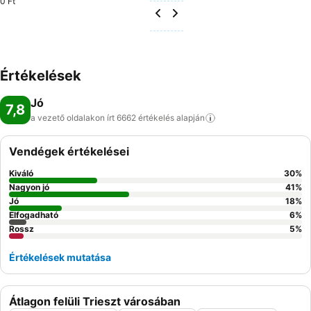
0 Ft
Értékelések
Jó
7,8
a vezető oldalakon írt 6662 értékelés
alapján
Vendégek értékelései
Kiváló
30
%
Nagyon jó
41
%
Jó
18
%
Elfogadható
6
%
Rossz
5
%
Értékelések mutatása
Átlagon felüli Trieszt városában