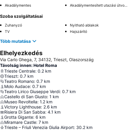
Akadálymentes
Akadálymentesített utazási útvonal
Szoba szolgáltatásai
Zuhanyzó
Nyitható ablakok
TV
Hajszárító
Több mutatása
Elhelyezkedés
Via Carlo Ghega, 7, 34132, Trieszt, Olaszország
Távolság innen: Hotel Roma
Trieste Centrale
:
0.2
km
Trieszt
:
0.7
km
Teatro Romano
:
0.7
km
Molo Audace
:
0.7
km
Teatro Lirico Giuseppe Verdi
:
0.7
km
Castello di San Giusto
:
1
km
Museo Revoltella
:
1.2
km
Victory Lighthouse
:
2.6
km
Risiera Di San Sabba
:
4.1
km
Grotta Gigante
:
6
km
Miramare Castle
:
7
km
Trieste – Friuli Venezia Giulia Airport
:
30.2
km