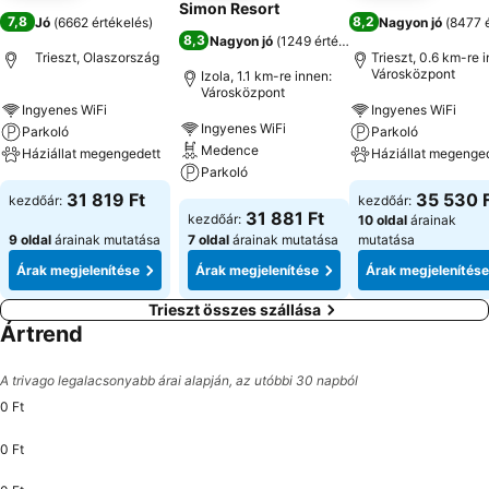
Simon Resort
7,8
8,2
Jó
(
6662 értékelés
)
Nagyon jó
(
8477 é
8,3
Nagyon jó
(
1249 értékelés
)
Trieszt, Olaszország
Trieszt, 0.6 km-re 
Városközpont
Izola, 1.1 km-re innen:
Városközpont
Ingyenes WiFi
Ingyenes WiFi
Ingyenes WiFi
Parkoló
Parkoló
Medence
Háziállat megengedett
Háziállat megenge
Parkoló
31 819 Ft
35 530 
kezdőár:
kezdőár:
31 881 Ft
kezdőár:
10 oldal
árainak
9 oldal
árainak mutatása
7 oldal
árainak mutatása
mutatása
Árak megjelenítése
Árak megjelenítése
Árak megjelenítése
Trieszt összes szállása
Ártrend
A trivago legalacsonyabb árai alapján, az utóbbi 30 napból
0 Ft
0 Ft