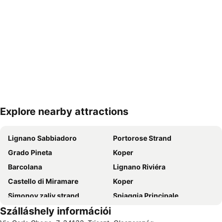
Explore nearby attractions
Nagy méretű térkép
Lignano Sabbiadoro
Portorose Strand
Grado Pineta
Koper
Barcolana
Lignano Riviéra
Castello di Miramare
Koper
Simonov zaliv strand
Spiaggia Principale
Szálláshely információi
Costa Azzurra
Trieszt Főpályaudvar