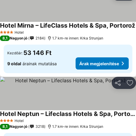
Hotel Mirna – LifeClass Hotels & Spa, Portorož
Hotel
4 Kategória
8,1
Nagyon jó
2184
1.7 km-re innen: Krka Strunjan
53 146 Ft
Kezdőár:
9 oldal
árainak mutatása
Árak megjelenítése
Megosztá
Ho
Hotel Neptun – Lifeclass Hotels & Spa, Portorož
Árak megjelenítése
Hotel
4 Kategória
8,1
Nagyon jó
3218
1.7 km-re innen: Krka Strunjan