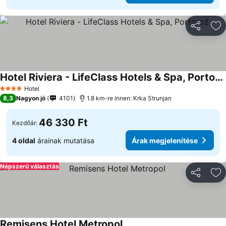
Megosztá
Ho
Hotel Riviera - LifeClass Hotels & Spa, Portorož
Árak megjelenítése
Hotel
4 Kategória
8,3
Nagyon jó
4101
1.8 km-re innen: Krka Strunjan
46 330 Ft
Kezdőár:
4 oldal
árainak mutatása
Árak megjelenítése
Népszerű választás
Megosztá
Ho
Remisens Hotel Metropol