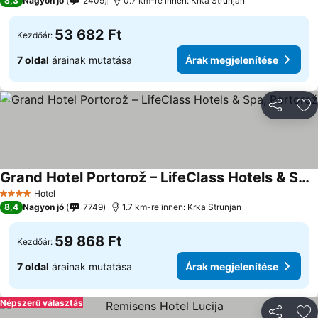
8,3
Nagyon jó
2409
0.7 km-re innen: Krka Strunjan
53 682 Ft
Kezdőár:
7 oldal
árainak mutatása
Árak megjelenítése
Megosztá
Ho
Grand Hotel Portorož – LifeClass Hotels & Spa, Portorož
Árak megjelenítése
Hotel
4 Kategória
8,4
Nagyon jó
7749
1.7 km-re innen: Krka Strunjan
59 868 Ft
Kezdőár:
7 oldal
árainak mutatása
Árak megjelenítése
Népszerű választás