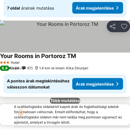
7 oldal
árainak mutatása
Árak megjelenítése
Megosztá
Ho
Your Rooms in Portoroz TM
Árak megjelenítése
Hotel
3 Kategória
8,9
Kiváló
67
1.4 km-re innen: Krka Strunjan
A pontos árak megtekintéséhez
Árak megjelenítése
válasszon dátumokat
Több mutatása
A szállásfoglalási oldalaktól kapott árak és foglalhatósági adatok
folyamatosan változnak. Emiatt előfordulhat, hogy a
szállásfoglalási oldalon már nem találja meg pontosan ugyanazt az
ajánlatot, amelyet a trivagón látott.