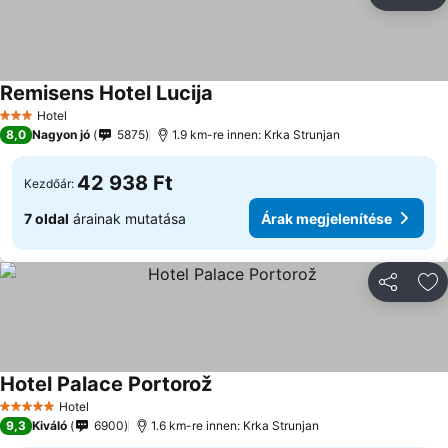
Megosztá
Ho
Remisens Hotel Lucija
Árak megjelenítése
Hotel
3 Kategória
8,0
Nagyon jó
5875
1.9 km-re innen: Krka Strunjan
42 938 Ft
Kezdőár:
7 oldal
árainak mutatása
Árak megjelenítése
Megosztá
Ho
Hotel Palace Portorož
Árak megjelenítése
Hotel
5 Kategória
9,3
Kiváló
6900
1.6 km-re innen: Krka Strunjan