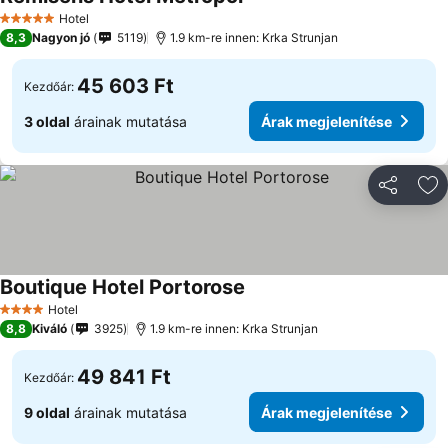
Árak megjelenítése
Hotel
5 Kategória
8,3
Nagyon jó
5119
1.9 km-re innen: Krka Strunjan
45 603 Ft
Kezdőár:
3 oldal
árainak mutatása
Árak megjelenítése
Megosztá
Ho
Boutique Hotel Portorose
Árak megjelenítése
Hotel
4 Kategória
8,8
Kiváló
3925
1.9 km-re innen: Krka Strunjan
49 841 Ft
Kezdőár:
9 oldal
árainak mutatása
Árak megjelenítése