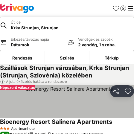
Kedvencek
Bejelen
Me
Úti cél
Krka Strunjan, Strunjan
Érkezés/távozás napja
Vendégek és szobák
Dátumok
2 vendég, 1 szoba.
Rendezés
Szűrés
Térkép
Szállások Strunjan városában, Krka Strunjan
(Strunjan, Szlovénia) közelében
A jutalékfizetés hatása a rendezésre
Népszerű választás
Megosztá
Ho
Bioenergy Resort Salinera Apartments
Árak megj
Apartmanhotel
3 Kategória