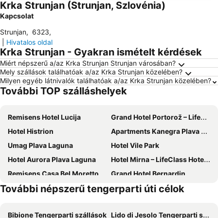
Krka Strunjan (Strunjan, Szlovénia)
Kapcsolat
Strunjan
,
6323
,
|
Hivatalos oldal
Krka Strunjan - Gyakran ismételt kérdések
Miért népszerű a/az Krka Strunjan Strunjan városában?
Mely szállások találhatóak a/az Krka Strunjan közelében?
Milyen egyéb látnivalók találhatóak a/az Krka Strunjan közelében?
További TOP szálláshelyek
Remisens Hotel Lucija
Grand Hotel Portorož – LifeClass Hotels & Spa, Portorož
Hotel Histrion
Apartments Kanegra Plava Laguna
Umag Plava Laguna
Hotel Vile Park
Hotel Aurora Plava Laguna
Hotel Mirna – LifeClass Hotels & Spa, Portorož
Remisens Casa Bel Moretto, Annexe
Grand Hotel Bernardin
További népszerű tengerparti úti célok
Wellness Hotel Apollo - LifeClass Hotels & Spa, Portorož
Hotel Marko
Dependences - San Simon Resort
Hotel Palace Portorož
Bibione Tengerparti szállások
Lido di Jesolo Tengerparti szállások
Hotel Neptun – Lifeclass Hotels & Spa, Portorož
Hotel Riviera - LifeClass Hotels & Spa, Portorož