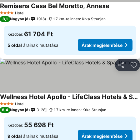
Remisens Casa Bel Moretto, Annexe
Árak megjele
Hotel
4 Kategória
8,1
Nagyon jó
1918
1.7 km-re innen: Krka Strunjan
61 704 Ft
Kezdőár:
5 oldal
árainak mutatása
Árak megjelenítése
Megosztá
Ho
Wellness Hotel Apollo - LifeClass Hotels & Spa, Portorož
Árak megjelenítése
Hotel
4 Kategória
8,4
Nagyon jó
3128
1.7 km-re innen: Krka Strunjan
55 698 Ft
Kezdőár:
9 oldal
árainak mutatása
Árak megjelenítése