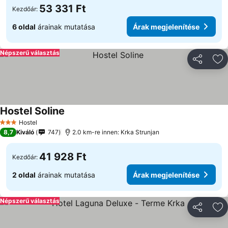
53 331 Ft
Kezdőár:
6 oldal
árainak mutatása
Árak megjelenítése
Népszerű választás
Megosztá
Ho
Hostel Soline
Árak megjelenítése
Hostel
3 Kategória
8,7
Kiváló
747
2.0 km-re innen: Krka Strunjan
41 928 Ft
Kezdőár:
2 oldal
árainak mutatása
Árak megjelenítése
Népszerű választás
Megosztá
Ho