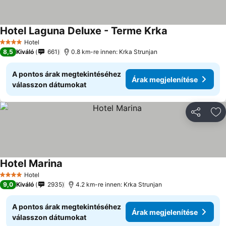
Hotel Laguna Deluxe - Terme Krka
Árak megjelení
Hotel
4 Kategória
8,5
Kiváló
661
0.8 km-re innen: Krka Strunjan
A pontos árak megtekintéséhez
Árak megjelenítése
válasszon dátumokat
Megosztá
Ho
Hotel Marina
Árak megjelenítése
Hotel
4 Kategória
9,0
Kiváló
2935
4.2 km-re innen: Krka Strunjan
A pontos árak megtekintéséhez
Árak megjelenítése
válasszon dátumokat