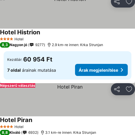
Megosztá
Ho
Hotel Histrion
Árak megjelenítése
Hotel
4 Kategória
8,3
Nagyon jó
9277
2.9 km-re innen: Krka Strunjan
60 954 Ft
Kezdőár:
7 oldal
árainak mutatása
Árak megjelenítése
Népszerű választás
Megosztá
Ho
Hotel Piran
Árak megjelenítése
Hotel
4 Kategória
8,8
Kiváló
6932
3.1 km-re innen: Krka Strunjan