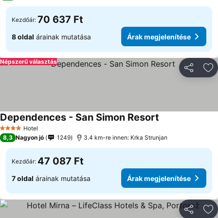
70 637 Ft
Kezdőár:
8 oldal
árainak mutatása
Árak megjelenítése
Népszerű választás
Megosztá
Ho
Dependences - San Simon Resort
Árak megjelenít
Hotel
4 Kategória
8,3
Nagyon jó
1249
3.4 km-re innen: Krka Strunjan
47 087 Ft
Kezdőár:
7 oldal
árainak mutatása
Árak megjelenítése
Megosztá
Ho