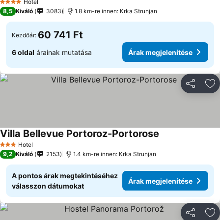
Hotel
4 Kategória
8,5
Kiváló
3083
1.8 km-re innen: Krka Strunjan
60 741 Ft
Kezdőár:
6 oldal
árainak mutatása
Árak megjelenítése
Megosztá
Ho
Villa Bellevue Portoroz-Portorose
Árak megjelenít
Hotel
3 Kategória
9,2
Kiváló
2153
1.4 km-re innen: Krka Strunjan
A pontos árak megtekintéséhez
Árak megjelenítése
válasszon dátumokat
Megosztá
Ho