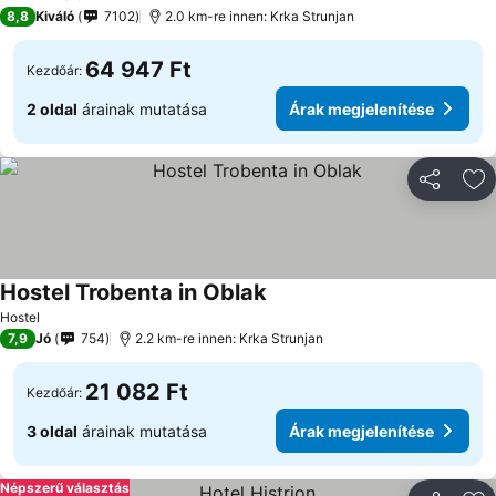
4 Kategória
8,8
Kiváló
7102
2.0 km-re innen: Krka Strunjan
64 947 Ft
Kezdőár:
2 oldal
árainak mutatása
Árak megjelenítése
Megosztá
Ho
Hostel Trobenta in Oblak
Árak megjelenítése
Hostel
7,9
Jó
754
2.2 km-re innen: Krka Strunjan
21 082 Ft
Kezdőár:
3 oldal
árainak mutatása
Árak megjelenítése
Népszerű választás