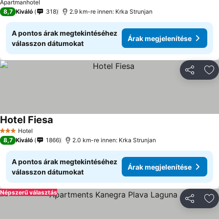
Apartmanhotel
8,7
Kiváló
318
2.9 km-re innen: Krka Strunjan
A pontos árak megtekintéséhez
Árak megjelenítése
válasszon dátumokat
Megosztá
Ho
Hotel Fiesa
Árak megjelenítése
Hotel
3 Kategória
8,7
Kiváló
1866
2.0 km-re innen: Krka Strunjan
A pontos árak megtekintéséhez
Árak megjelenítése
válasszon dátumokat
Népszerű választás
Megosztá
Ho