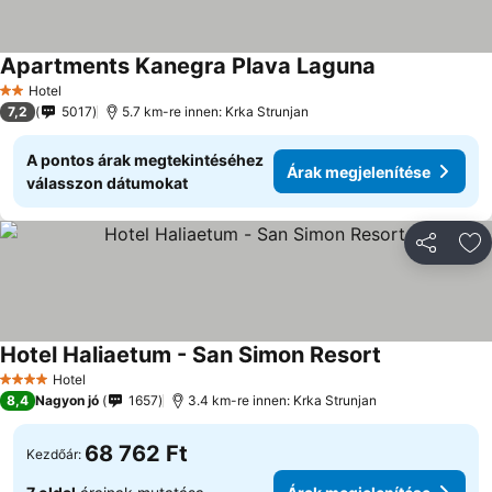
Apartments Kanegra Plava Laguna
Árak megjelen
Hotel
2 Kategória
7,2
5017
5.7 km-re innen: Krka Strunjan
A pontos árak megtekintéséhez
Árak megjelenítése
válasszon dátumokat
Megosztá
Ho
Hotel Haliaetum - San Simon Resort
Árak megjele
Hotel
4 Kategória
8,4
Nagyon jó
1657
3.4 km-re innen: Krka Strunjan
68 762 Ft
Kezdőár: