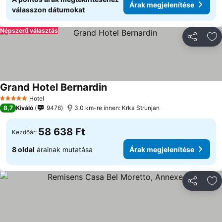
Árak megjelenítése
válasszon dátumokat
Népszerű választás
Megosztá
Ho
Grand Hotel Bernardin
Árak megjelenítése
Hotel
5 Kategória
8,7
Kiváló
9476
3.0 km-re innen: Krka Strunjan
58 638 Ft
Kezdőár:
8 oldal
árainak mutatása
Árak megjelenítése
Megosztá
Ho