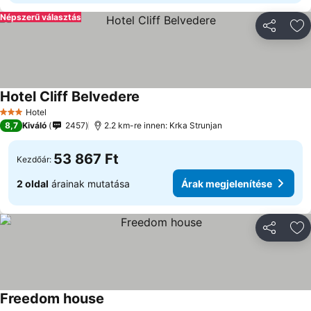
Népszerű választás
Megosztá
Ho
Hotel Cliff Belvedere
Árak megjelenítése
Hotel
3 Kategória
8,7
Kiváló
2457
2.2 km-re innen: Krka Strunjan
53 867 Ft
Kezdőár:
2 oldal
árainak mutatása
Árak megjelenítése
Megosztá
Ho
Freedom house
Árak megjelenítése