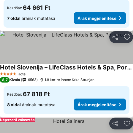
64 661 Ft
Kezdőár:
7 oldal
árainak mutatása
Árak megjelenítése
Megosztá
Ho
Hotel Slovenija – LifeClass Hotels & Spa, Portorož
Árak megjelenítése
Hotel
5 Kategória
8,7
Kiváló
6563
1.8 km-re innen: Krka Strunjan
67 818 Ft
Kezdőár:
8 oldal
árainak mutatása
Árak megjelenítése
Népszerű választás
Megosztá
Ho