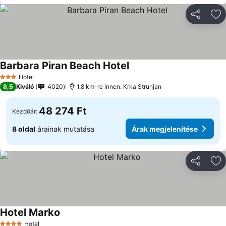
Megosztá
Ho
Barbara Piran Beach Hotel
Árak megjelenítése
Hotel
3 Kategória
8,5
Kiváló
4020
1.8 km-re innen: Krka Strunjan
48 274 Ft
Kezdőár:
8 oldal
árainak mutatása
Árak megjelenítése
Megosztá
Ho
Hotel Marko
Árak megjelenítése
Hotel