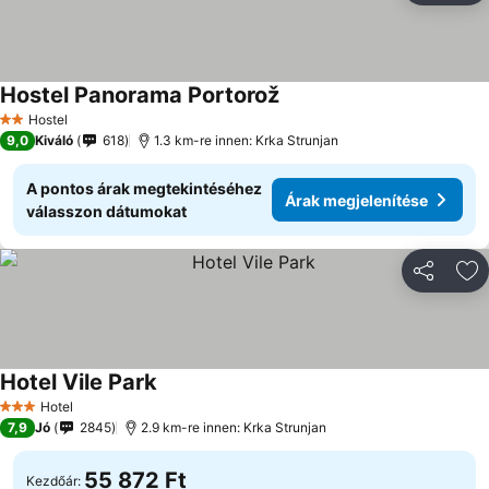
Hostel Panorama Portorož
Árak megjelenítése
Hostel
2 Kategória
9,0
Kiváló
618
1.3 km-re innen: Krka Strunjan
A pontos árak megtekintéséhez
Árak megjelenítése
válasszon dátumokat
Megosztá
Ho
Hotel Vile Park
Árak megjelenítése
Hotel
3 Kategória
7,9
Jó
2845
2.9 km-re innen: Krka Strunjan
55 872 Ft
Kezdőár: