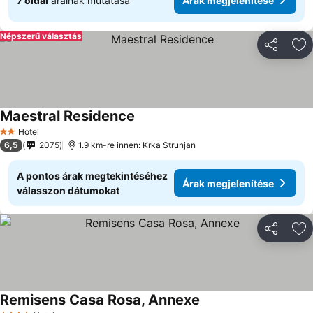
7 oldal
árainak mutatása
Árak megjelenítése
Népszerű választás
Megosztá
Ho
Maestral Residence
Árak megjelenítése
Hotel
2 Kategória
6,5
2075
1.9 km-re innen: Krka Strunjan
A pontos árak megtekintéséhez
Árak megjelenítése
válasszon dátumokat
Megosztá
Ho
Remisens Casa Rosa, Annexe
Árak megjelenítése