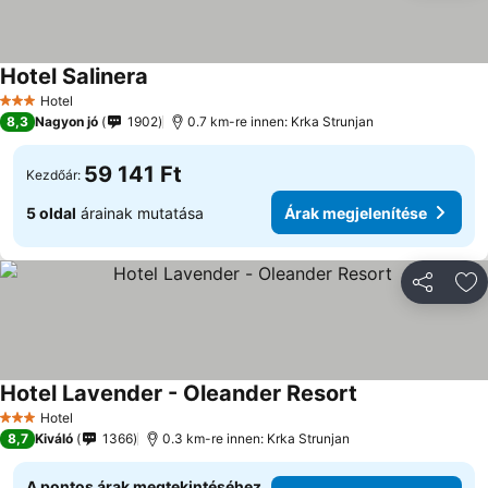
Hotel Salinera
Árak megjelenítése
Hotel
3 Kategória
8,3
Nagyon jó
1902
0.7 km-re innen: Krka Strunjan
59 141 Ft
Kezdőár:
5 oldal
árainak mutatása
Árak megjelenítése
Megosztá
Ho
Hotel Lavender - Oleander Resort
Árak megjelenít
Hotel
3 Kategória
8,7
Kiváló
1366
0.3 km-re innen: Krka Strunjan
A pontos árak megtekintéséhez