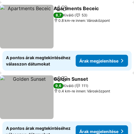
Apartments Beceic
Megosztás
Hozzáadás a kedvencekhez
8,7
Kiváló
53
0.8 km-re innen: Városközpont
A pontos árak megtekintéséhez
Árak megjelenítése
válasszon dátumokat
Golden Sunset
Megosztás
Hozzáadás a kedvencekhez
9,6
Kiváló
111
0.4 km-re innen: Városközpont
A pontos árak megtekintéséhez
Árak megjelenítése