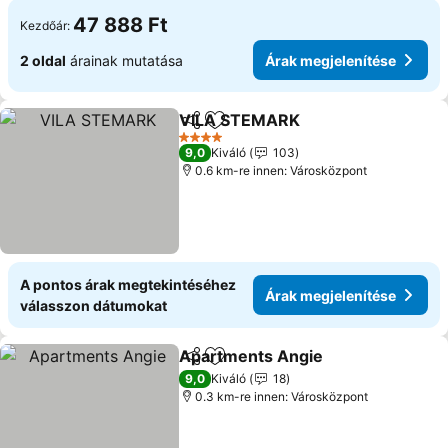
47 888 Ft
Kezdőár:
2 oldal
árainak mutatása
Árak megjelenítése
VILA STEMARK
Megosztás
Hozzáadás a kedvencekhez
4 Kategória
9,0
Kiváló
103
0.6 km-re innen: Városközpont
A pontos árak megtekintéséhez
Árak megjelenítése
válasszon dátumokat
Apartments Angie
Megosztás
Hozzáadás a kedvencekhez
9,0
Kiváló
18
0.3 km-re innen: Városközpont