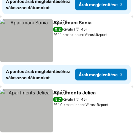
A pontos árak megtekintéséhez
Árak megjelenítése
válasszon dátumokat
Apartmani Sonia
Megosztás
Hozzáadás a kedvencekhez
9,2
Kiváló
45
1.1 km-re innen: Városközpont
A pontos árak megtekintéséhez
Árak megjelenítése
válasszon dátumokat
Apartments Jelica
Megosztás
Hozzáadás a kedvencekhez
8,7
Kiváló
45
1.0 km-re innen: Városközpont