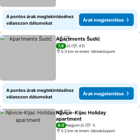
A pontos árak megtekintéséhez
Árak megjelenítése
válasszon dátumokat
Apartments Šudić
Megosztás
Hozzáadás a kedvencekhez
7,8
Jó
43
0.3 km-re innen: Városközpont
A pontos árak megtekintéséhez
Árak megjelenítése
válasszon dátumokat
Njivice-Kijac Holiday
Megosztás
Hozzáadás a kedvencekhez
apartment
8,0
Nagyon jó
1
0.2 km-re innen: Városközpont