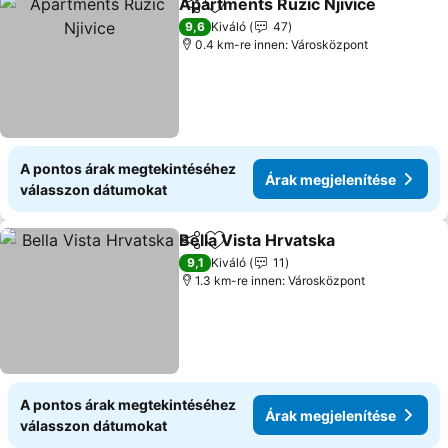
Apartments Ruzic Njivice
Megosztás
Hozzáadás a kedvencekhez
9,6
Kiváló
47
0.4 km-re innen: Városközpont
A pontos árak megtekintéséhez
Árak megjelenítése
válasszon dátumokat
Bella Vista Hrvatska
Megosztás
Hozzáadás a kedvencekhez
9,1
Kiváló
11
1.3 km-re innen: Városközpont
A pontos árak megtekintéséhez
Árak megjelenítése
válasszon dátumokat