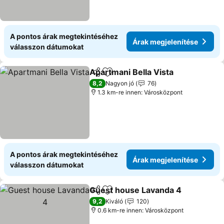
A pontos árak megtekintéséhez
Árak megjelenítése
válasszon dátumokat
Apartmani Bella Vista
Megosztás
Hozzáadás a kedvencekhez
8,2
Nagyon jó
76
1.3 km-re innen: Városközpont
A pontos árak megtekintéséhez
Árak megjelenítése
válasszon dátumokat
Guest house Lavanda 4
Megosztás
Hozzáadás a kedvencekhez
9,2
Kiváló
120
0.6 km-re innen: Városközpont