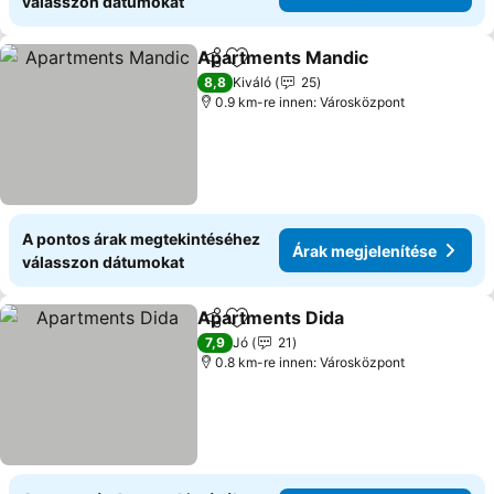
válasszon dátumokat
Apartments Mandic
Megosztás
Hozzáadás a kedvencekhez
8,8
Kiváló
25
0.9 km-re innen: Városközpont
A pontos árak megtekintéséhez
Árak megjelenítése
válasszon dátumokat
Apartments Dida
Megosztás
Hozzáadás a kedvencekhez
7,9
Jó
21
0.8 km-re innen: Városközpont