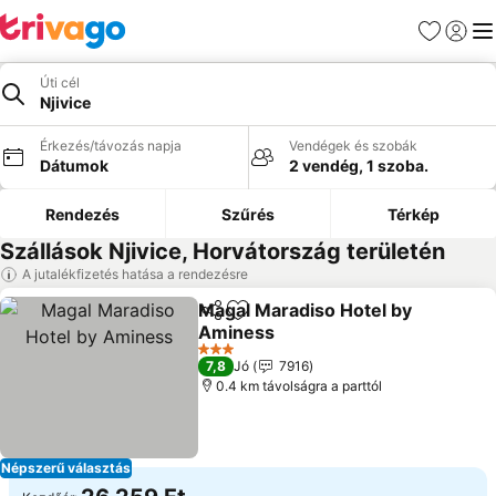
Kedvencek
Bejelen
Me
Úti cél
Njivice
Érkezés/távozás napja
Vendégek és szobák
Dátumok
2 vendég, 1 szoba.
Rendezés
Szűrés
Térkép
Szállások Njivice, Horvátország területén
A jutalékfizetés hatása a rendezésre
Magal Maradiso Hotel by
Megosztás
Hozzáadás a kedvencekhez
Aminess
3 Kategória
7,8
Jó
7916
0.4 km távolságra a parttól
Népszerű választás