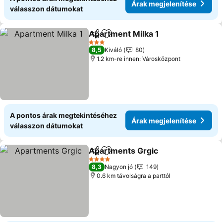
Árak megjelenítése
válasszon dátumokat
Apartment Milka 1
Megosztás
Hozzáadás a kedvencekhez
3 Kategória
8,5
Kiváló
80
1.2 km-re innen: Városközpont
A pontos árak megtekintéséhez
Árak megjelenítése
válasszon dátumokat
Apartments Grgic
Megosztás
Hozzáadás a kedvencekhez
4 Kategória
8,3
Nagyon jó
149
0.6 km távolságra a parttól