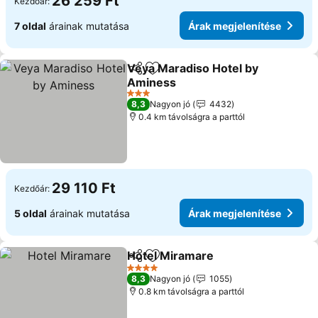
26 259 Ft
Kezdőár:
7 oldal
árainak mutatása
Árak megjelenítése
Veya Maradiso Hotel by
Megosztás
Hozzáadás a kedvencekhez
Aminess
3 Kategória
8,3
Nagyon jó
4432
0.4 km távolságra a parttól
29 110 Ft
Kezdőár:
5 oldal
árainak mutatása
Árak megjelenítése
Hotel Miramare
Megosztás
Hozzáadás a kedvencekhez
4 Kategória
8,3
Nagyon jó
1055
0.8 km távolságra a parttól