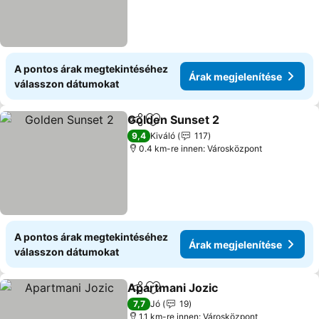
A pontos árak megtekintéséhez
Árak megjelenítése
válasszon dátumokat
Golden Sunset 2
Megosztás
Hozzáadás a kedvencekhez
9,4
Kiváló
117
0.4 km-re innen: Városközpont
A pontos árak megtekintéséhez
Árak megjelenítése
válasszon dátumokat
Apartmani Jozic
Megosztás
Hozzáadás a kedvencekhez
7,7
Jó
19
1.1 km-re innen: Városközpont