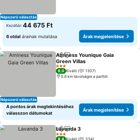
Népszerű választás
44 675 Ft
Kezdőár:
6 oldal
árainak mutatása
Árak megjelenítése
Aminess Younique Gaia
Megosztás
Hozzáadás a kedvencekhez
Green Villas
3 Kategória
9,0
Kiváló
1307
0.6 km távolságra a parttól
Népszerű választás
A pontos árak megtekintéséhez
Árak megjelenítése
válasszon dátumokat
Lavanda 3
Megosztás
Hozzáadás a kedvencekhez
3 Kategória
8,4
Kiváló
334