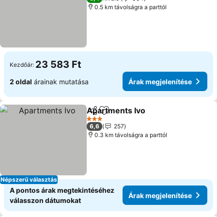
0.5 km távolságra a parttól
23 583 Ft
Kezdőár:
2 oldal
árainak mutatása
Árak megjelenítése
Apartments Ivo
Megosztás
Hozzáadás a kedvencekhez
3 Kategória
6,6
257
0.3 km távolságra a parttól
Népszerű választás
A pontos árak megtekintéséhez
Árak megjelenítése
válasszon dátumokat