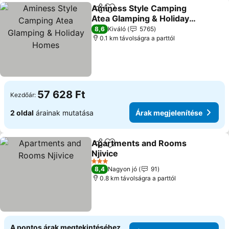
Aminess Style Camping
Megosztás
Hozzáadás a kedvencekhez
Atea Glamping & Holiday
Homes
8,6
Kiváló
5765
0.1 km távolságra a parttól
57 628 Ft
Kezdőár:
2 oldal
árainak mutatása
Árak megjelenítése
Apartments and Rooms
Megosztás
Hozzáadás a kedvencekhez
Njivice
3 Kategória
8,4
Nagyon jó
91
0.8 km távolságra a parttól
A pontos árak megtekintéséhez