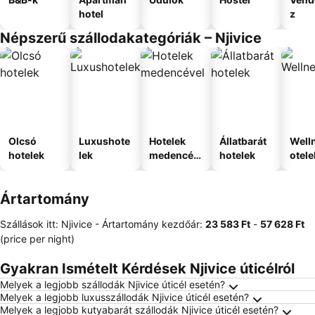
hotel
z
Népszerű szállodakategóriák – Njivice
Olcsó
Luxushote
Hotelek
Állatbarát
Well
hotelek
lek
medencév
hotelek
otele
el
Ártartomány
Szállások itt: Njivice -
Ártartomány
kezdőár:
‎23 583 Ft
-
‎57 628 Ft
(price per night)
Gyakran Ismételt Kérdések Njivice úticélról
Melyek a legjobb szállodák Njivice úticél esetén?
Melyek a legjobb luxusszállodák Njivice úticél esetén?
Melyek a legjobb kutyabarát szállodák Njivice úticél esetén?