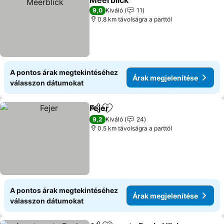
Meerblick
9,0
Kiváló
11
0.8 km távolságra a parttól
A pontos árak megtekintéséhez
Árak megjelenítése
válasszon dátumokat
Fejer
Megosztás
Hozzáadás a kedvencekhez
9,2
Kiváló
24
0.5 km távolságra a parttól
A pontos árak megtekintéséhez
Árak megjelenítése
válasszon dátumokat