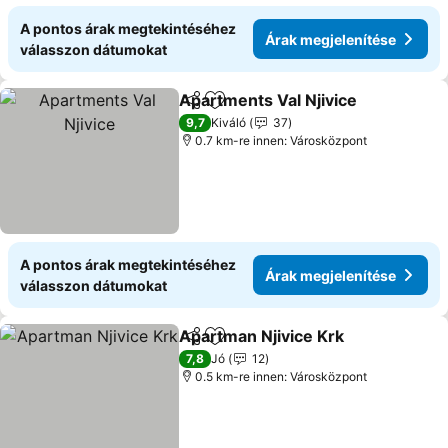
A pontos árak megtekintéséhez
Árak megjelenítése
válasszon dátumokat
Apartments Val Njivice
Megosztás
Hozzáadás a kedvencekhez
9,7
Kiváló
37
0.7 km-re innen: Városközpont
A pontos árak megtekintéséhez
Árak megjelenítése
válasszon dátumokat
Apartman Njivice Krk
Megosztás
Hozzáadás a kedvencekhez
7,8
Jó
12
0.5 km-re innen: Városközpont