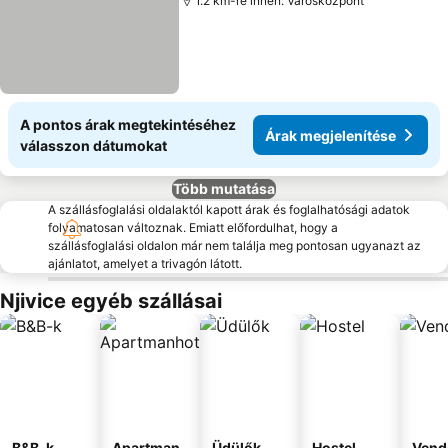
1.2 km-re innen: Városközpont
A pontos árak megtekintéséhez
Árak megjelenítése
válasszon dátumokat
Több mutatása
A szállásfoglalási oldalaktól kapott árak és foglalhatósági adatok
folyamatosan változnak. Emiatt előfordulhat, hogy a
szállásfoglalási oldalon már nem találja meg pontosan ugyanazt az
ajánlatot, amelyet a trivagón látott.
Njivice egyéb szállásai
B&B-k
Apartman
Üdülők
Hostel
Vend