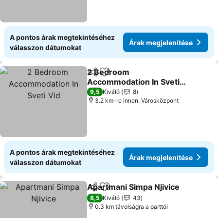
A pontos árak megtekintéséhez
Árak megjelenítése
válasszon dátumokat
2 Bedroom
Megosztás
Hozzáadás a kedvencekhez
Accommodation In Sveti
Vid
9,5
Kiváló
8
3.2 km-re innen: Városközpont
A pontos árak megtekintéséhez
Árak megjelenítése
válasszon dátumokat
Apartmani Simpa Njivice
Megosztás
Hozzáadás a kedvencekhez
8,5
Kiváló
43
0.3 km távolságra a parttól