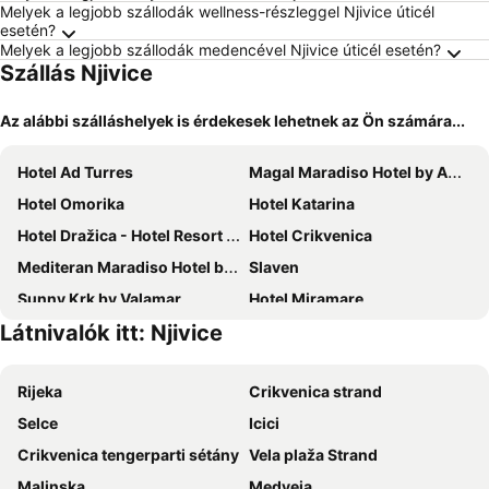
Melyek a legjobb szállodák wellness-részleggel Njivice úticél
esetén?
Melyek a legjobb szállodák medencével Njivice úticél esetén?
Szállás Njivice
Az alábbi szálláshelyek is érdekesek lehetnek az Ön számára...
Hotel Ad Turres
Magal Maradiso Hotel by Aminess
Hotel Omorika
Hotel Katarina
Hotel Dražica - Hotel Resort Dražica
Hotel Crikvenica
Mediteran Maradiso Hotel by Aminess
Slaven
Sunny Krk by Valamar
Hotel Miramare
Látnivalók itt: Njivice
Hotel Adriatic
Veya Maradiso Hotel by Aminess
Hotel Selce
Hotel Park Punat managed by Falkensteiner
Rijeka
Crikvenica strand
Uvala Scott
Hotel Marina
Selce
Icici
Paviljoni Omorika
Hotel Millenium deluxe
Crikvenica tengerparti sétány
Vela plaža Strand
Hotel Malin
Hotel Kvarner Palace
Malinska
Medveja
Hotel Park
Heritage Hotel Stypia