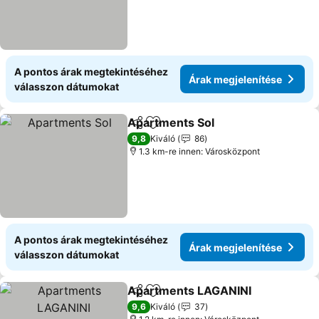
A pontos árak megtekintéséhez
Árak megjelenítése
válasszon dátumokat
Apartments Sol
Megosztás
Hozzáadás a kedvencekhez
9,8
Kiváló
86
1.3 km-re innen: Városközpont
A pontos árak megtekintéséhez
Árak megjelenítése
válasszon dátumokat
Apartments LAGANINI
Megosztás
Hozzáadás a kedvencekhez
9,6
Kiváló
37