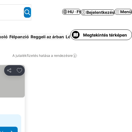
HU · Ft
Menü
Bejelentkezés
Megtekintés térképen
koló
Félpanzió
Reggeli az árban
Légkondicionáló
Medence
Kiad
A jutalékfizetés hatása a rendezésre
Hozzáadás a kedvencekhez
Megosztás