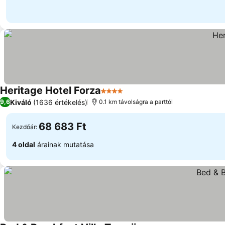
Heritage Hotel Forza
4 Kategória
Kiváló
(1636 értékelés)
9,6
0.1 km távolságra a parttól
68 683 Ft
Kezdőár:
4 oldal
árainak mutatása