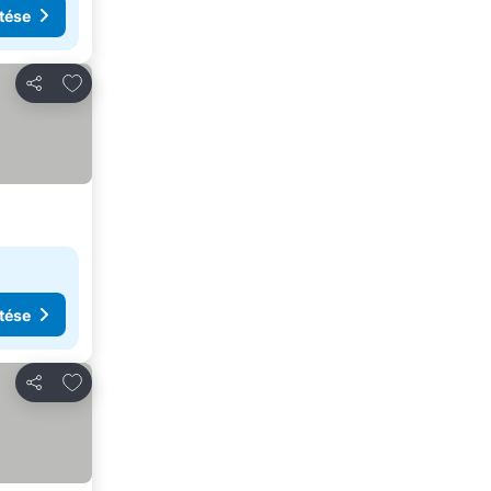
tése
Hozzáadás a kedvencekhez
Megosztás
tése
Hozzáadás a kedvencekhez
Megosztás