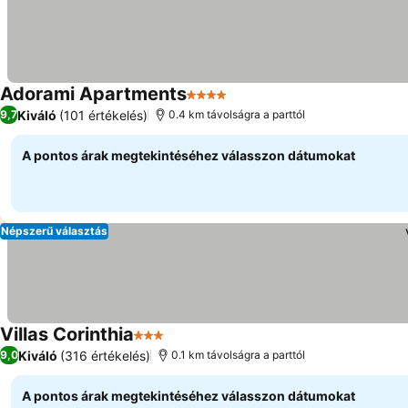
Adorami Apartments
4 Kategória
Kiváló
(101 értékelés)
9,7
0.4 km távolságra a parttól
A pontos árak megtekintéséhez válasszon dátumokat
Népszerű választás
Villas Corinthia
3 Kategória
Kiváló
(316 értékelés)
9,0
0.1 km távolságra a parttól
A pontos árak megtekintéséhez válasszon dátumokat