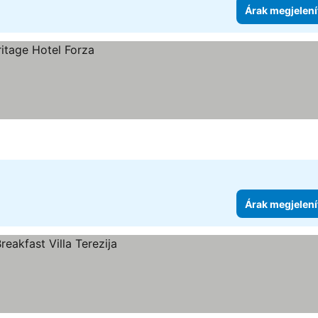
Árak megjelení
Árak megjelení