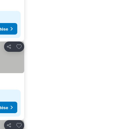
tése
Hozzáadás a kedvencekhez
Megosztás
tése
Hozzáadás a kedvencekhez
Megosztás