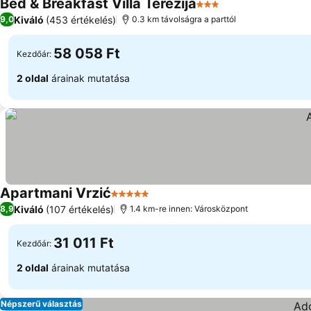
Bed & Breakfast Villa Terezija
3 Kategória
Kiváló
(453 értékelés)
9,0
0.3 km távolságra a parttól
58 058 Ft
Kezdőár:
2 oldal
árainak mutatása
Apartmani Vrzić
5 Kategória
Kiváló
(107 értékelés)
8,9
1.4 km-re innen: Városközpont
31 011 Ft
Kezdőár:
2 oldal
árainak mutatása
Népszerű választás