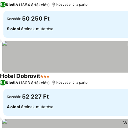
4 Kategória
Kiváló
(1884 értékelés)
9,2
Közvetlenül a parton
50 250 Ft
Kezdőár:
9 oldal
árainak mutatása
Hotel Dobrovit
3 Kategória
Kiváló
(1803 értékelés)
9,3
Közvetlenül a parton
52 227 Ft
Kezdőár:
4 oldal
árainak mutatása