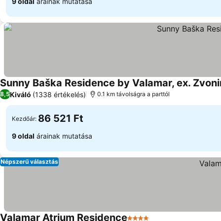
9 oldal
árainak mutatása
Sunny Baška Residence by Valamar, ex. Zvoni
Kiváló
(1338 értékelés)
8,5
0.1 km távolságra a parttól
86 521 Ft
Kezdőár:
9 oldal
árainak mutatása
Népszerű választás
Valamar Atrium Residence