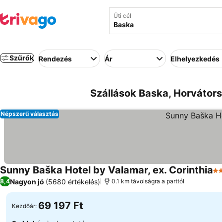
Úti cél
Szűrők
Rendezés
Ár
Elhelyezkedés
Szállások Baska, Horvátors
Népszerű választás
Sunny Baška Hotel by Valamar, ex. Corinthia
3 
Nagyon jó
(5680 értékelés)
8,4
0.1 km távolságra a parttól
69 197 Ft
Kezdőár: