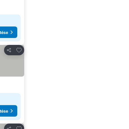
tése
Hozzáadás a kedvencekhez
Megosztás
tése
Hozzáadás a kedvencekhez