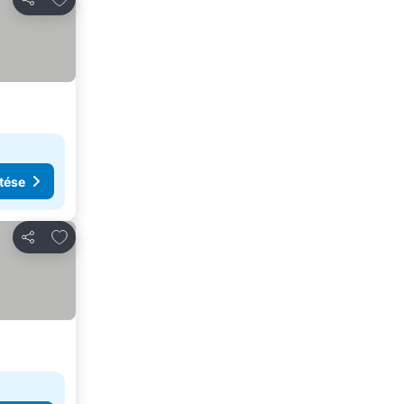
Megosztás
tése
Hozzáadás a kedvencekhez
Megosztás