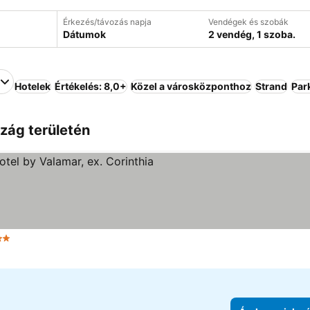
Érkezés/távozás napja
Vendégek és szobák
Dátumok
2 vendég, 1 szoba.
Hotelek
Értékelés: 8,0+
Közel a városközponthoz
Strand
Par
zág területén
Kategória