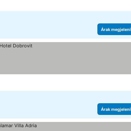
Árak megjelení
Árak megjelení