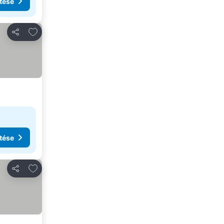
tése
Hozzáadás a kedvencekhez
Megosztás
tése
Hozzáadás a kedvencekhez
Megosztás