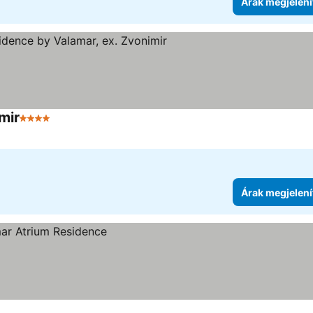
Árak megjelení
mir
4 Kategória
Árak megjelení