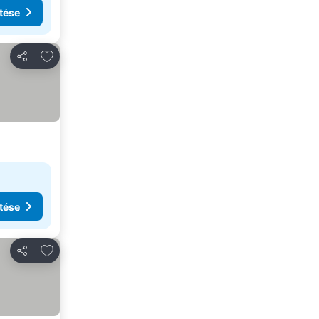
tése
Hozzáadás a kedvencekhez
Megosztás
tése
Hozzáadás a kedvencekhez
Megosztás