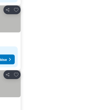
Hozzáadás a kedvencekhez
Megosztás
tése
Hozzáadás a kedvencekhez
Megosztás