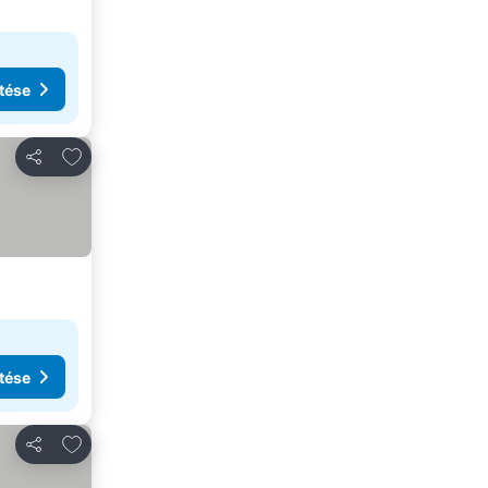
tése
Hozzáadás a kedvencekhez
Megosztás
tése
Hozzáadás a kedvencekhez
Megosztás