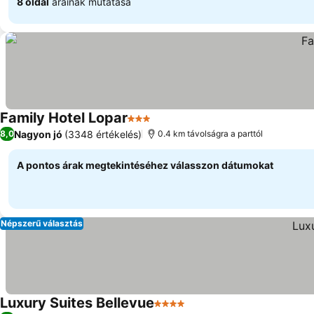
8 oldal
árainak mutatása
Family Hotel Lopar
3 Kategória
Nagyon jó
(3348 értékelés)
8,0
0.4 km távolságra a parttól
A pontos árak megtekintéséhez válasszon dátumokat
Népszerű választás
Luxury Suites Bellevue
4 Kategória