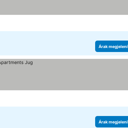
Árak megjelení
Árak megjelení