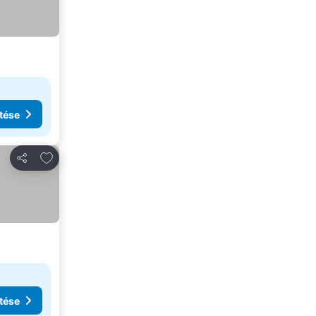
tése
Hozzáadás a kedvencekhez
Megosztás
tése