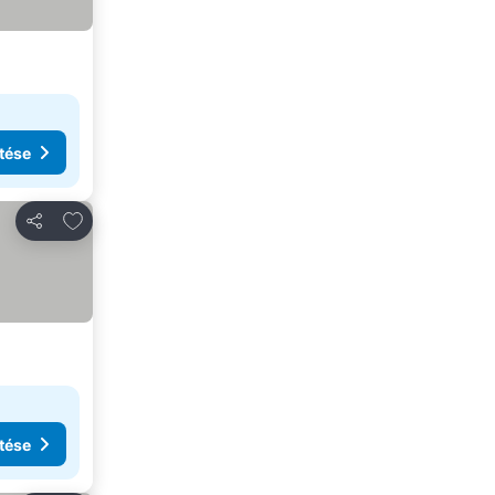
tése
Hozzáadás a kedvencekhez
Megosztás
tése