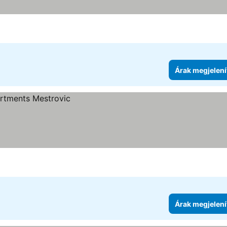
Árak megjelení
Árak megjelení