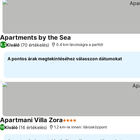
Apartments by the Sea
Kiváló
(70 értékelés)
9,3
0.4 km távolságra a parttól
A pontos árak megtekintéséhez válasszon dátumokat
Apartmani Villa Zora
4 Kategória
Kiváló
(16 értékelés)
10
1.2 km-re innen: Városközpont