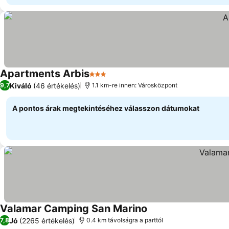
Apartments Arbis
3 Kategória
Kiváló
(46 értékelés)
9,7
1.1 km-re innen: Városközpont
A pontos árak megtekintéséhez válasszon dátumokat
Valamar Camping San Marino
Jó
(2265 értékelés)
7,8
0.4 km távolságra a parttól