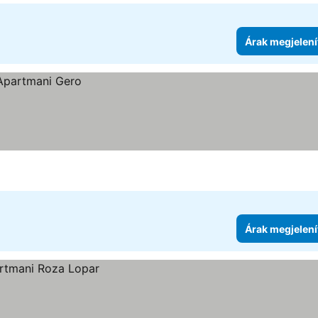
Árak megjelení
Árak megjelení