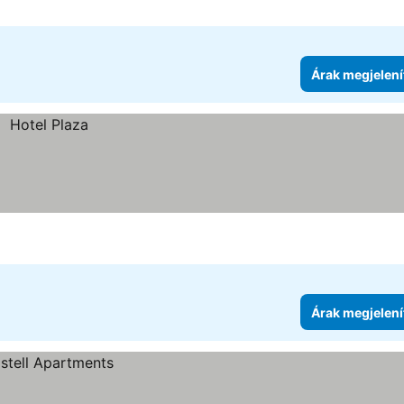
Árak megjelení
Árak megjelení