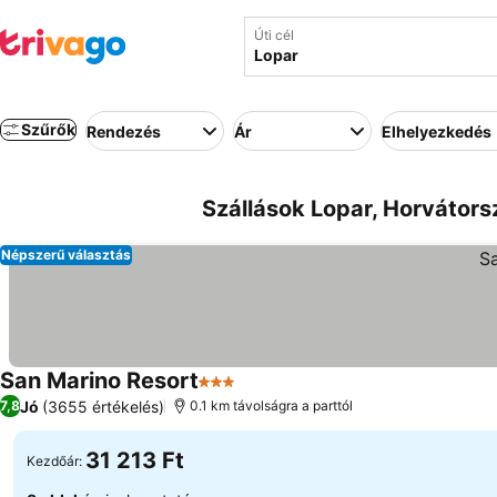
Úti cél
Szűrők
Rendezés
Ár
Elhelyezkedés
Szállások Lopar, Horvátors
Népszerű választás
San Marino Resort
3 Kategória
Jó
(3655 értékelés)
7,8
0.1 km távolságra a parttól
31 213 Ft
Kezdőár: