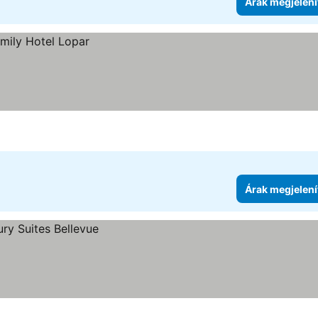
Árak megjelení
Árak megjelení