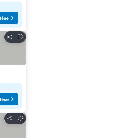
tése
Hozzáadás a kedvencekhez
Megosztás
tése
Hozzáadás a kedvencekhez
Megosztás