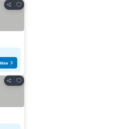
Hozzáadás a kedvencekhez
Megosztás
tése
Hozzáadás a kedvencekhez
Megosztás