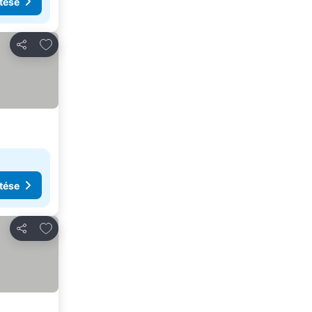
tése
Hozzáadás a kedvencekhez
Megosztás
tése
Hozzáadás a kedvencekhez
Megosztás