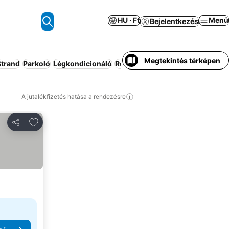
HU · Ft
Menü
Bejelentkezés
Megtekintés térképen
Strand
Parkoló
Légkondicionáló
Reggeli az árban
Kiadó ház/apa
A jutalékfizetés hatása a rendezésre
Hozzáadás a kedvencekhez
Megosztás