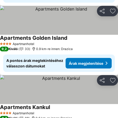
Megosztá
Ho
Apartments Golden Island
Árak megjelenítése
Apartmanhotel
4 Kategória
9,2
Kiváló
33
0.9 km-re innen: Drazica
A pontos árak megtekintéséhez
Árak megjelenítése
válasszon dátumokat
Megosztá
Ho
Apartments Kankul
Árak megjelenítése
Apartmanhotel
4 Kategória