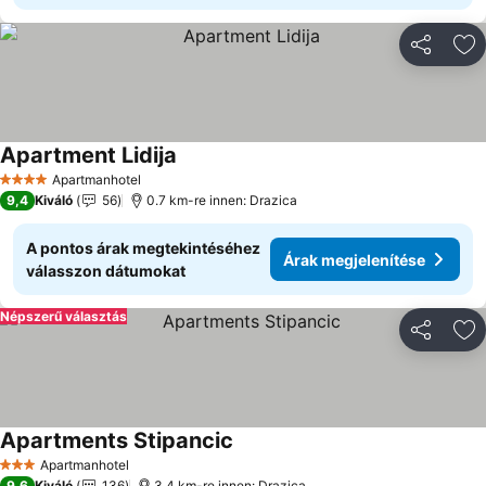
Megosztá
Ho
Apartment Lidija
Árak megjelenítése
Apartmanhotel
4 Kategória
9,4
Kiváló
56
0.7 km-re innen: Drazica
A pontos árak megtekintéséhez
Árak megjelenítése
válasszon dátumokat
Népszerű választás
Megosztá
Ho
Apartments Stipancic
Árak megjelenítése
Apartmanhotel
3 Kategória
9,6
Kiváló
136
3.4 km-re innen: Drazica