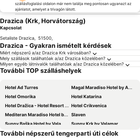
szállásfoglalási oldalon már nem találja meg pontosan ugyanazt az
ajánlatot, amelyet a trivagón látott.
Drazica (Krk, Horvátország)
Kapcsolat
Setaliste Drazica
,
51500
,
Drazica - Gyakran ismételt kérdések
Miért népszerű a/az Drazica Krk városában?
Mely szállások találhatóak a/az Drazica közelében?
Milyen egyéb látnivalók találhatóak a/az Drazica közelében?
További TOP szálláshelyek
Hotel Ad Turres
Magal Maradiso Hotel by Aminess
Hotel Omorika
Hotel Katarina
Hotel Dražica - Hotel Resort Dražica
Hotel Crikvenica
Mediteran Maradiso Hotel by Aminess
Slaven
Sunny Baška Hotel by Valamar, ex. Corinthia
Sunny Krk by Valamar
További népszerű tengerparti úti célok
Hotel Miramare
Veya Maradiso Hotel by Aminess