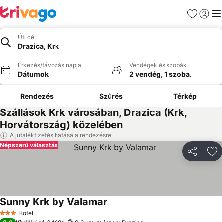
Kedvencek
Bejelen
Me
Úti cél
Drazica, Krk
Érkezés/távozás napja
Vendégek és szobák
Dátumok
2 vendég, 1 szoba.
Rendezés
Szűrés
Térkép
Szállások Krk városában, Drazica (Krk,
Horvátország) közelében
A jutalékfizetés hatása a rendezésre
Népszerű választás
Megosztá
Ho
Sunny Krk by Valamar
Árak megjelenítése
Hotel
3 Kategória