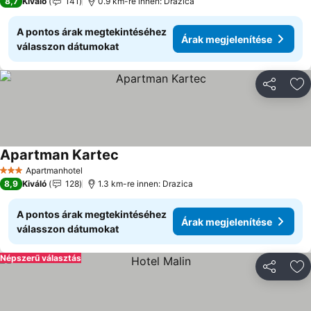
8,7
Kiváló
141
0.9 km-re innen: Drazica
A pontos árak megtekintéséhez
Árak megjelenítése
válasszon dátumokat
Megosztá
Ho
Apartman Kartec
Árak megjelenítése
Apartmanhotel
3 Kategória
8,9
Kiváló
128
1.3 km-re innen: Drazica
A pontos árak megtekintéséhez
Árak megjelenítése
válasszon dátumokat
Népszerű választás
Megosztá
Ho