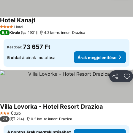
Hotel Kanajt
Árak megjelenítése
Hotel
4 Kategória
9,3
Kiváló
1901
4.2 km-re innen: Drazica
73 657 Ft
Kezdőár:
5 oldal
árainak mutatása
Árak megjelenítése
Megosztá
Ho
Villa Lovorka - Hotel Resort Drazica
Árak megjele
Üdülő
3 Kategória
7,1
214
0.2 km-re innen: Drazica
A pontos árak megtekintéséhez