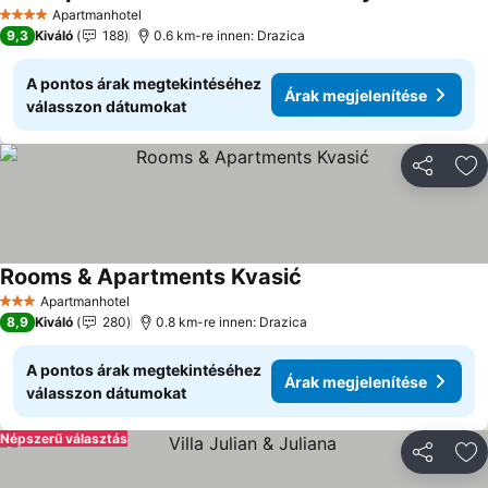
Árak megjelen
Apartmanhotel
4 Kategória
9,3
Kiváló
188
0.6 km-re innen: Drazica
A pontos árak megtekintéséhez
Árak megjelenítése
válasszon dátumokat
Megosztá
Ho
Rooms & Apartments Kvasić
Árak megjelenítése
Apartmanhotel
3 Kategória
8,9
Kiváló
280
0.8 km-re innen: Drazica
A pontos árak megtekintéséhez
Árak megjelenítése
válasszon dátumokat
Népszerű választás
Megosztá
Ho