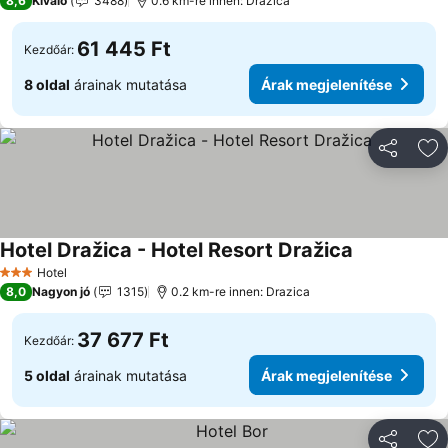
8,6
Kiváló
3488
0.6 km-re innen: Drazica
61 445 Ft
Kezdőár:
8 oldal
árainak mutatása
Árak megjelenítése
Megosztá
Ho
Hotel Dražica - Hotel Resort Dražica
Árak megjele
Hotel
3 Kategória
8,0
Nagyon jó
1315
0.2 km-re innen: Drazica
37 677 Ft
Kezdőár:
5 oldal
árainak mutatása
Árak megjelenítése