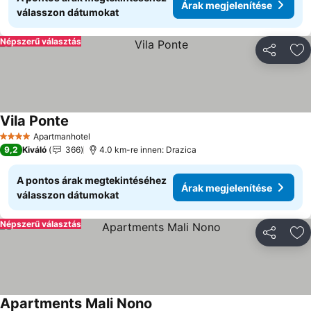
Árak megjelenítése
válasszon dátumokat
Népszerű választás
Megosztá
Ho
Vila Ponte
Árak megjelenítése
Apartmanhotel
4 Kategória
9,2
Kiváló
366
4.0 km-re innen: Drazica
A pontos árak megtekintéséhez
Árak megjelenítése
válasszon dátumokat
Népszerű választás
Megosztá
Ho
Apartments Mali Nono