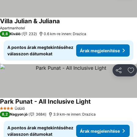
Villa Julian & Juliana
Árak megjelenítése
Apartmanhotel
8,8
Kiváló
232
0.6 km-re innen: Drazica
A pontos árak megtekintéséhez
Árak megjelenítése
válasszon dátumokat
Megosztá
Ho
Park Punat - All Inclusive Light
Árak megjelenítése
Üdülő
4 Kategória
8,2
Nagyon jó
3684
3.9 km-re innen: Drazica
A pontos árak megtekintéséhez
Árak megjelenítése
válasszon dátumokat