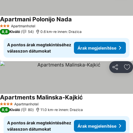
Apartmani Polonijo Nada
Árak megjelenítése
Apartmanhotel
3 Kategória
8,8
Kiváló
54
0.6 km-re innen: Drazica
A pontos árak megtekintéséhez
Árak megjelenítése
válasszon dátumokat
Megosztá
Ho
Apartments Malinska-Kajkić
Árak megjelenítése
Apartmanhotel
4 Kategória
8,6
Kiváló
80
11.0 km-re innen: Drazica
A pontos árak megtekintéséhez
Árak megjelenítése
válasszon dátumokat