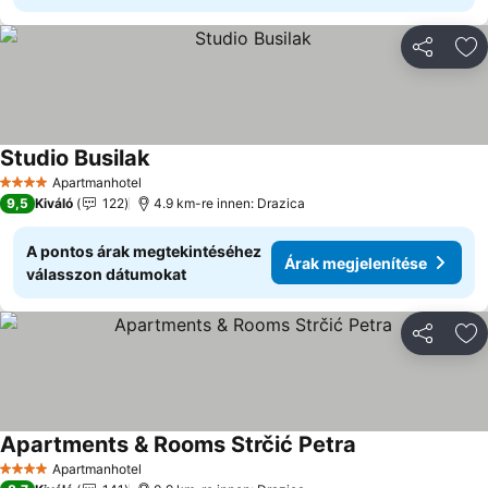
Megosztá
Ho
Studio Busilak
Árak megjelenítése
Apartmanhotel
4 Kategória
9,5
Kiváló
122
4.9 km-re innen: Drazica
A pontos árak megtekintéséhez
Árak megjelenítése
válasszon dátumokat
Megosztá
Ho
Apartments & Rooms Strčić Petra
Árak megjelenít
Apartmanhotel
4 Kategória