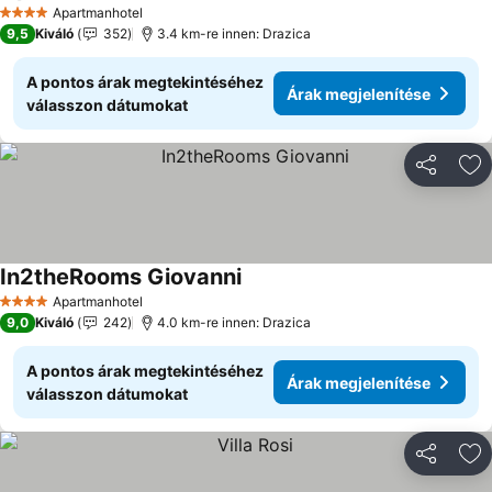
Árak megjelenítése
Apartmanhotel
4 Kategória
9,5
Kiváló
352
3.4 km-re innen: Drazica
A pontos árak megtekintéséhez
Árak megjelenítése
válasszon dátumokat
Megosztá
Ho
In2theRooms Giovanni
Árak megjelenítése
Apartmanhotel
4 Kategória
9,0
Kiváló
242
4.0 km-re innen: Drazica
A pontos árak megtekintéséhez
Árak megjelenítése
válasszon dátumokat
Megosztá
Ho