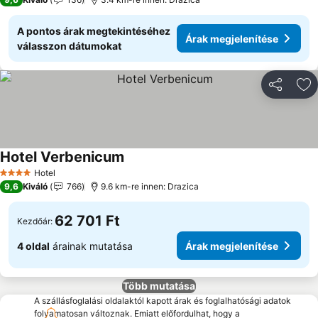
A pontos árak megtekintéséhez
Árak megjelenítése
válasszon dátumokat
Megosztá
Ho
Hotel Verbenicum
Árak megjelenítése
Hotel
4 Kategória
9,6
Kiváló
766
9.6 km-re innen: Drazica
62 701 Ft
Kezdőár:
4 oldal
árainak mutatása
Árak megjelenítése
Több mutatása
A szállásfoglalási oldalaktól kapott árak és foglalhatósági adatok
folyamatosan változnak. Emiatt előfordulhat, hogy a