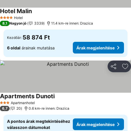
Hotel Malin
Árak megjelenítése
Hotel
4 Kategória
8,1
Nagyon jó
3339
11.4 km-re innen: Drazica
58 874 Ft
Kezdőár:
6 oldal
árainak mutatása
Árak megjelenítése
Megosztá
Ho
Apartments Dunoti
Árak megjelenítése
Apartmanhotel
3 Kategória
6,7
20
0.6 km-re innen: Drazica
A pontos árak megtekintéséhez
Árak megjelenítése
válasszon dátumokat