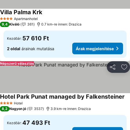
Villa Palma Krk
Árak megjelenítése
Apartmanhotel
4 Kategória
9,4
Kiváló
361
0.7 km-re innen: Drazica
57 610 Ft
Kezdőár:
2 oldal
árainak mutatása
Árak megjelenítése
Népszerű választás
Megosztá
Ho
Hotel Park Punat managed by Falkensteiner
Ár
Hotel
4 Kategória
8,2
Nagyon jó
3537
3.9 km-re innen: Drazica
47 493 Ft
Kezdőár: