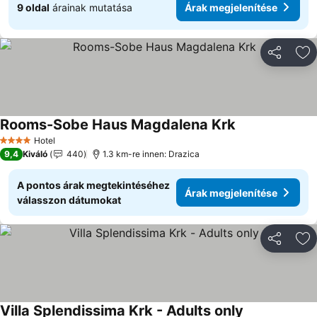
9 oldal
árainak mutatása
Árak megjelenítése
Megosztá
Ho
Rooms-Sobe Haus Magdalena Krk
Árak megjelení
Hotel
4 Kategória
9,4
Kiváló
440
1.3 km-re innen: Drazica
A pontos árak megtekintéséhez
Árak megjelenítése
válasszon dátumokat
Megosztá
Ho
Villa Splendissima Krk - Adults only