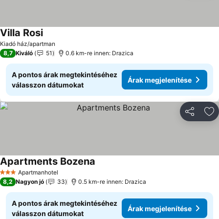
Villa Rosi
Árak megjelenítése
Kiadó ház/apartman
8,7
Kiváló
51
0.6 km-re innen: Drazica
A pontos árak megtekintéséhez
Árak megjelenítése
válasszon dátumokat
Megosztá
Ho
Apartments Bozena
Árak megjelenítése
Apartmanhotel
3 Kategória
8,2
Nagyon jó
33
0.5 km-re innen: Drazica
A pontos árak megtekintéséhez
Árak megjelenítése
válasszon dátumokat