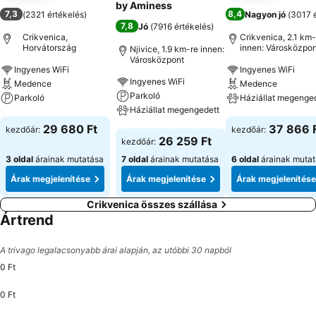
by Aminess
7,3
8,4
(
2321 értékelés
)
Nagyon jó
(
3017 é
7,8
Jó
(
7916 értékelés
)
Crikvenica,
Crikvenica, 2.1 km-
Horvátország
innen: Városközpon
Njivice, 1.9 km-re innen:
Városközpont
Ingyenes WiFi
Ingyenes WiFi
Ingyenes WiFi
Medence
Medence
Parkoló
Parkoló
Háziállat megenge
Háziállat megengedett
Árak megjelenítése
Árak megjeleníté
29 680 Ft
37 866 
kezdőár:
kezdőár:
Árak megjelenítése
26 259 Ft
kezdőár:
3 oldal
árainak mutatása
7 oldal
árainak mutatása
6 oldal
árainak muta
Árak megjelenítése
Árak megjelenítése
Árak megjelenítése
Crikvenica összes szállása
Ártrend
A trivago legalacsonyabb árai alapján, az utóbbi 30 napból
0 Ft
0 Ft