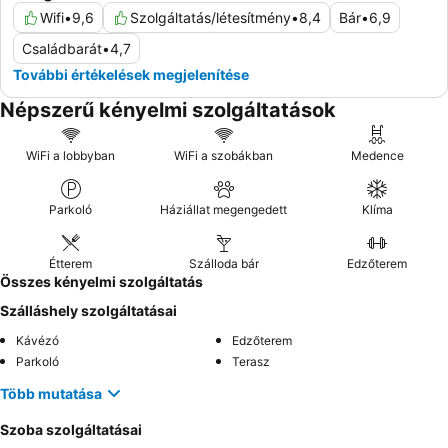
Wifi
•
9,6
Szolgáltatás/létesítmény
•
8,4
Bár
•
6,9
Családbarát
•
4,7
További értékelések megjelenítése
Népszerű kényelmi szolgáltatások
WiFi a lobbyban
WiFi a szobákban
Medence
Parkoló
Háziállat megengedett
Klíma
Étterem
Szálloda bár
Edzőterem
Összes kényelmi szolgáltatás
Szálláshely szolgáltatásai
Kávézó
Edzőterem
Parkoló
Terasz
Több mutatása
Szoba szolgáltatásai