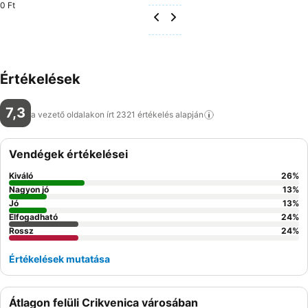
0 Ft
Értékelések
7,3
a vezető oldalakon írt 2321 értékelés
alapján
Vendégek értékelései
Kiváló
26
%
Nagyon jó
13
%
Jó
13
%
Elfogadható
24
%
Rossz
24
%
Értékelések mutatása
Átlagon felüli Crikvenica városában