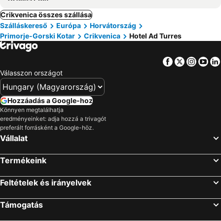
Crikvenica összes szállása
Szálláskereső
Európa
Horvátország
Primorje-Gorski Kotar
Crikvenica
Hotel Ad Turres
Facebook
Twitter
Insta
Yo
Válasszon országot
Hozzáadás a Google-hoz
Könnyen megtalálhatja
eredményeinket: adja hozzá a trivagót
preferált forrásként a Google-höz.
Vállalat
Termékeink
Feltételek és irányelvek
Támogatás