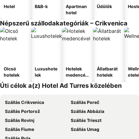
Hotel
B&B-k
Apartman
Üdülők
Host
hotel
Népszerű szállodakategóriák – Crikvenica
Olcsó
Luxushote
Hotelek
Állatbarát
Well
hotelek
lek
medencév
hotelek
otele
el
Úti célok a(z) Hotel Ad Turres közelében
Szállás Crikvenica
Szállás Poreč
Szállás Portorož
Szállás Abbázia
Szállás Rovinj
Szállás Trieszt
Szállás Fiume
Szállás Umag
Szállás Pula