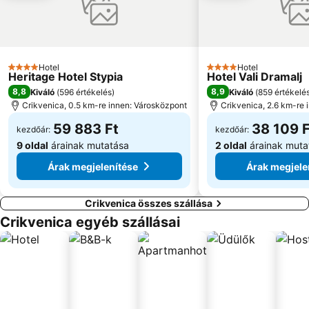
Kolodvor Rijeka
Bazeni Kantrida
Franza Josefa I o Lungomare
Sahara
Hotel
Hotel
4 Kategória
4 Kategória
Heritage Hotel Stypia
Hotel Vali Dramalj
8,8
8,9
Kiváló
(
596 értékelés
)
Kiváló
(
859 értékelé
Crikvenica, 0.5 km-re innen: Városközpont
Crikvenica, 2.6 km-re 
59 883 Ft
38 109 F
kezdőár:
kezdőár:
9 oldal
árainak mutatása
2 oldal
árainak muta
Árak megjelenítése
Árak megjele
Crikvenica összes szállása
Crikvenica egyéb szállásai