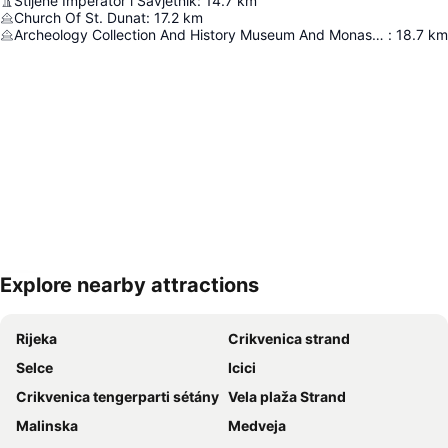
Stijene Imperator i Savjetnik
:
14.7
km
Church Of St. Dunat
:
17.2
km
Archeology Collection And History Museum And Monastery
:
18.7
km
Explore nearby attractions
Nagy méretű térkép
Rijeka
Crikvenica strand
Selce
Icici
Crikvenica tengerparti sétány
Vela plaža Strand
Malinska
Medveja