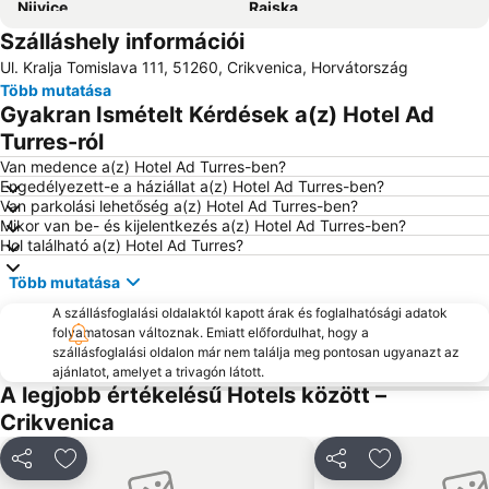
Njivice
Rajska
Szálláshely információi
Plaža Klenovica
Suha Punta Karolina
Ul. Kralja Tomislava 111, 51260, Crikvenica, Horvátország
Teniski klub Kvarner
Lanterna
Több mutatása
Luka Volosko
Camping Krk
Gyakran Ismételt Kérdések a(z) Hotel Ad
Bašćanska ploča
Korzo
Turres-ról
Autobusna postaja Rijeka
Óváros Lovran
Van medence a(z) Hotel Ad Turres-ben?
Engedélyezett-e a háziállat a(z) Hotel Ad Turres-ben?
Rijeka Repülőtér
Marina Punat
Van parkolási lehetőség a(z) Hotel Ad Turres-ben?
Mikor van be- és kijelentkezés a(z) Hotel Ad Turres-ben?
Drazica
Luka Krk
Hol található a(z) Hotel Ad Turres?
Ragusa
Jadran
Több mutatása
Camp Jezevac
Tvrđava Nehaj
A szállásfoglalási oldalaktól kapott árak és foglalhatósági adatok
Ploče
Maslinica
folyamatosan változnak. Emiatt előfordulhat, hogy a
szállásfoglalási oldalon már nem találja meg pontosan ugyanazt az
Crkva Sv Filipa i Jakova
San Marino
ajánlatot, amelyet a trivagón látott.
Porto Baska
Croatian walk of fame
A legjobb értékelésű Hotels között –
Crikvenica
Slatina
Krčki most
Punta Debij
Pomorski i povijesni muzej Hrvatskog primorja
Megosztás
Hozzáadás a kedvencekhez
Megosztás
Hozzáadás a
Ploce
Djevojka s galebom