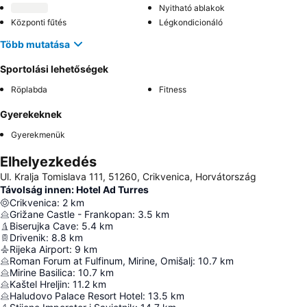
Nyitható ablakok
Központi fűtés
Légkondicionáló
Több mutatása
Sportolási lehetőségek
Röplabda
Fitness
Gyerekeknek
Gyerekmenük
Elhelyezkedés
Ul. Kralja Tomislava 111, 51260, Crikvenica, Horvátország
Távolság innen: Hotel Ad Turres
Crikvenica
:
2
km
Grižane Castle - Frankopan
:
3.5
km
Biserujka Cave
:
5.4
km
Drivenik
:
8.8
km
Rijeka Airport
:
9
km
Roman Forum at Fulfinum, Mirine, Omišalj
:
10.7
km
Mirine Basilica
:
10.7
km
Kaštel Hreljin
:
11.2
km
Haludovo Palace Resort Hotel
:
13.5
km