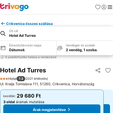
Kedvencek
Bejelen
Me
Crikvenica összes szállása
Úti cél
Hotel Ad Turres
Érkezés/távozás napja
Vendégek és szobák
Dátumok
2 vendég, 1 szoba.
A jutalékfizetés hatása a rendezésre
Hotel Ad Turres
Megosztá
Ho
Hotel
7,3
(
2321 értékelés
)
3 Kategória
Ul. Kralja Tomislava 111, 51260, Crikvenica, Horvátország
29 680 Ft
29 680 Ft
kezdőár:
kezdőár:
3 oldal
árainak mutatása
3 oldal
árainak mutatása
Árak megjelenítése
Árak megjelenítése