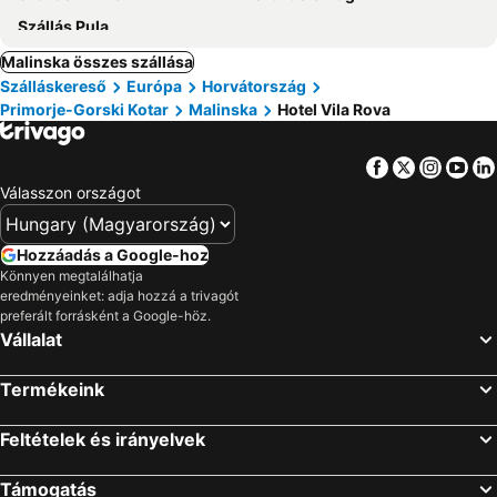
Szállás Pula
Malinska összes szállása
Szálláskereső
Európa
Horvátország
Primorje-Gorski Kotar
Malinska
Hotel Vila Rova
Facebook
Twitter
Insta
Yo
Válasszon országot
Hozzáadás a Google-hoz
Könnyen megtalálhatja
eredményeinket: adja hozzá a trivagót
preferált forrásként a Google-höz.
Vállalat
Termékeink
Feltételek és irányelvek
Támogatás