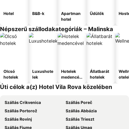
Hotel
B&B-k
Apartman
Üdülők
Host
hotel
Népszerű szállodakategóriák – Malinska
Olcsó
Luxushote
Hotelek
Állatbarát
Well
hotelek
lek
medencév
hotelek
otele
el
Úti célok a(z) Hotel Vila Rova közelében
Szállás Crikvenica
Szállás Poreč
Szállás Portorož
Szállás Abbázia
Szállás Rovinj
Szállás Trieszt
Szállás Fiume
Szállás Umag