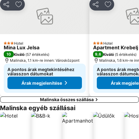
Slatina
Punta Debij
Megosztás
Hozzáadás a kedvencekhez
Megosztás
Hozzáadás a
Krčki most
Pomorski i povijesni muzej Hrvatskog primorja
Ploce
Djevojka s galebom
Pudarica
Kolodvor Rijeka
Bazeni Kantrida
Franza Josefa I o Lungomare
Hotel
Hotel
3 Kategória
Sahara
3 Kategória
Mina Lux Jelsa
Apartment Krebelj
10
9,6
Kiváló
(
57 értékelés
)
Kiváló
(
5 értékelés
)
Malinska, 1.1 km-re innen: Városközpont
Malinska, 1.6 km-re in
A pontos árak megtekintéséhez
A pontos árak megt
válasszon dátumokat
válasszon dátumok
Árak megjelenítése
Árak megjele
Malinska összes szállása
Malinska egyéb szállásai