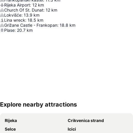
Rijeka Airport
:
12
km
Church Of St. Dunat
:
12
km
Lokvišće
:
13.9
km
Lina wreck
:
18.5
km
Grižane Castle - Frankopan
:
18.8
km
Plase
:
20.7
km
Explore nearby attractions
Nagy méretű térkép
Rijeka
Crikvenica strand
Selce
Icici