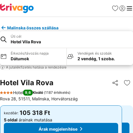
Kedvencek
Bejelen
Me
Malinska összes szállása
Úti cél
Hotel Vila Rova
Érkezés/távozás napja
Vendégek és szobák
Dátumok
2 vendég, 1 szoba.
A jutalékfizetés hatása a rendezésre
Hotel Vila Rova
Megosztá
Ho
Hotel
9,6
Kiváló
(
1187 értékelés
)
4 Kategória
Rova 28, 51511, Malinska, Horvátország
105 318 Ft
105 318 Ft
kezdőár:
kezdőár:
5 oldal
árainak mutatása
5 oldal
árainak mutatása
Árak megjelenítése
Árak megjelenítése