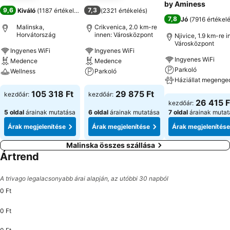
by Aminess
9,6
7,3
Kiváló
(
1187 értékelés
)
(
2321 értékelés
)
7,8
Jó
(
7916 értékel
Malinska,
Crikvenica, 2.0 km-re
Horvátország
innen: Városközpont
Njivice, 1.9 km-re i
Városközpont
Ingyenes WiFi
Ingyenes WiFi
Ingyenes WiFi
Medence
Medence
Parkoló
Wellness
Parkoló
Háziállat megenge
Árak megjelenítése
Árak megjelenítése
105 318 Ft
29 875 Ft
kezdőár:
kezdőár:
Árak megjeleníté
26 415 F
kezdőár:
5 oldal
árainak mutatása
6 oldal
árainak mutatása
7 oldal
árainak mutat
Árak megjelenítése
Árak megjelenítése
Árak megjelenítése
Malinska összes szállása
Ártrend
A trivago legalacsonyabb árai alapján, az utóbbi 30 napból
0 Ft
0 Ft