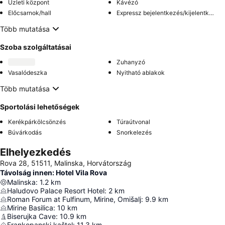
Üzleti központ
Kávézó
Előcsarnok/hall
Expressz bejelentkezés/kijelentkezés
Több mutatása
Szoba szolgáltatásai
Zuhanyzó
Vasalódeszka
Nyitható ablakok
Több mutatása
Sportolási lehetőségek
Kerékpárkölcsönzés
Túraútvonal
Búvárkodás
Snorkelezés
Elhelyezkedés
Rova 28, 51511, Malinska, Horvátország
Távolság innen: Hotel Vila Rova
Malinska
:
1.2
km
Haludovo Palace Resort Hotel
:
2
km
Roman Forum at Fulfinum, Mirine, Omišalj
:
9.9
km
Mirine Basilica
:
10
km
Biserujka Cave
:
10.9
km
Frankopanski kaštel
:
11.3
km