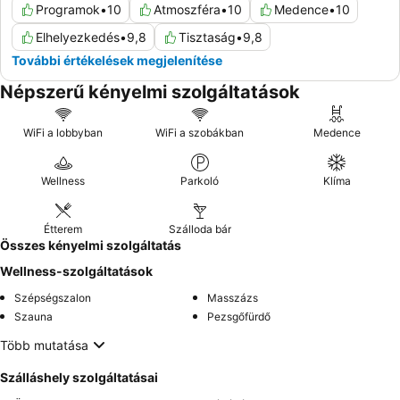
Programok
•
10
Atmoszféra
•
10
Medence
•
10
Elhelyezkedés
•
9,8
Tisztaság
•
9,8
További értékelések megjelenítése
Népszerű kényelmi szolgáltatások
WiFi a lobbyban
WiFi a szobákban
Medence
Wellness
Parkoló
Klíma
Étterem
Szálloda bár
Összes kényelmi szolgáltatás
Wellness-szolgáltatások
Szépségszalon
Masszázs
Szauna
Pezsgőfürdő
Több mutatása
Szálláshely szolgáltatásai