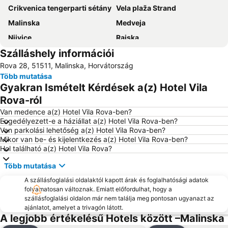
Crikvenica tengerparti sétány
Vela plaža Strand
Malinska
Medveja
Njivice
Rajska
Szálláshely információi
Plaža Klenovica
Suha Punta Karolina
Rova 28, 51511, Malinska, Horvátország
Teniski klub Kvarner
Lanterna
Több mutatása
Luka Volosko
Camping Krk
Gyakran Ismételt Kérdések a(z) Hotel Vila
Bašćanska ploča
Korzo
Rova-ról
Autobusna postaja Rijeka
Óváros Lovran
Van medence a(z) Hotel Vila Rova-ben?
Engedélyezett-e a háziállat a(z) Hotel Vila Rova-ben?
Rijeka Repülőtér
Drazica
Van parkolási lehetőség a(z) Hotel Vila Rova-ben?
Mikor van be- és kijelentkezés a(z) Hotel Vila Rova-ben?
Marina Punat
Luka Krk
Hol található a(z) Hotel Vila Rova?
Ragusa
Jadran
Több mutatása
Camp Jezevac
Ploče
A szállásfoglalási oldalaktól kapott árak és foglalhatósági adatok
Maslinica
Tvrđava Nehaj
folyamatosan változnak. Emiatt előfordulhat, hogy a
szállásfoglalási oldalon már nem találja meg pontosan ugyanazt az
Crkva Sv Filipa i Jakova
San Marino
ajánlatot, amelyet a trivagón látott.
Porto Baska
Croatian walk of fame
A legjobb értékelésű Hotels között –Malinska