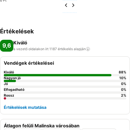
0 Ft
Értékelések
Kiváló
9,6
a vezető oldalakon írt 1187 értékelés
alapján
Vendégek értékelései
Kiváló
88
%
Nagyon jó
10
%
Jó
0
%
Elfogadható
0
%
Rossz
2
%
Értékelések mutatása
Átlagon felüli Malinska városában