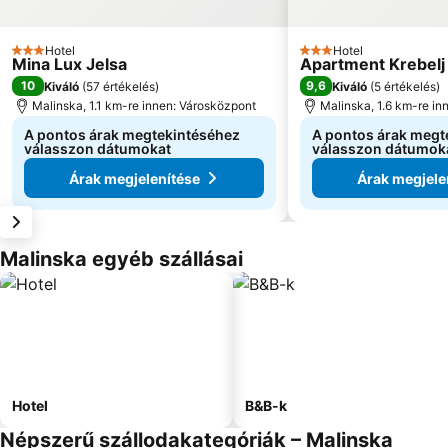
Hotel
Hotel
3 Kategória
3 Kategória
Mina Lux Jelsa
Apartment Krebelj
10
9,6
Kiváló
(
57 értékelés
)
Kiváló
(
5 értékelés
)
Malinska, 1.1 km-re innen: Városközpont
Malinska, 1.6 km-re in
A pontos árak megtekintéséhez
A pontos árak megt
válasszon dátumokat
válasszon dátumok
Árak megjelenítése
Árak megjele
Malinska egyéb szállásai
Hotel
B&B-k
Népszerű szállodakategóriák – Malinska