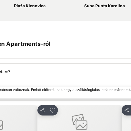
Plaža Klenovica
Suha Punta Karolina
en Apartments-ról
lében?
matosan változnak. Emiatt előfordulhat, hogy a szállásfoglalási oldalon már nem t
edvencekhez
Hozzáadás a kedvencekhez
Megosztás
Me