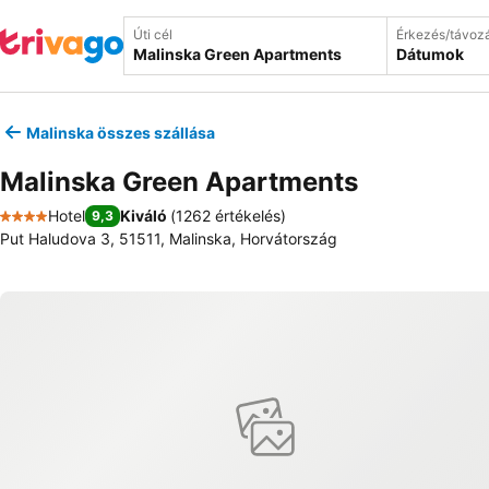
Úti cél
Érkezés/távoz
Dátumok
Malinska összes szállása
Malinska Green Apartments
Hotel
Kiváló
(
1262 értékelés
)
9,3
4 Kategória
Put Haludova 3, 51511, Malinska, Horvátország