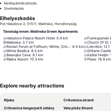
Kerékpárkölcsönzés
Snorkelezés
Elhelyezkedés
Put Haludova 3, 51511, Malinska, Horvátország
Távolság innen: Malinska Green Apartments
Haludovo Palace Resort Hotel
:
0.4
km
Frankopanski 
Malinska
:
0.7
km
Church Of St.
Roman Forum at Fulfinum, Mirine, Omišalj
:
8.4
km
Lokvišće
:
12.1
Mirine Basilica
:
8.5
km
Grižane Castl
Biserujka Cave
:
9.1
km
Kaštel Hreljin
:
Rijeka Airport
:
10.3
km
Plase
:
18.9
km
Explore nearby attractions
Rijeka
Crikvenica strand
Crikvenica tengerparti sétány
Vela plaža Strand