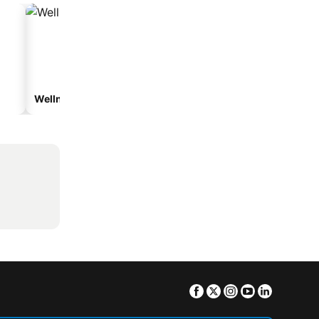
Wellnesshotelek
Vízparti hotelek
Facebook
Twitter
Instagram
Youtube
Linkedin