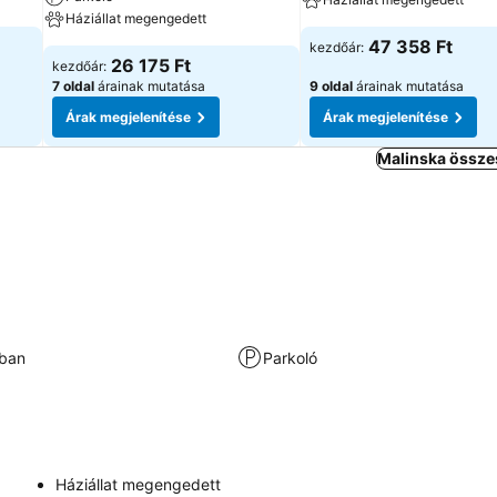
Háziállat megengedett
47 358 Ft
kezdőár:
26 175 Ft
kezdőár:
7 oldal
árainak mutatása
9 oldal
árainak mutatása
Árak megjelenítése
Árak megjelenítése
Malinska össze
kban
Parkoló
Háziállat megengedett