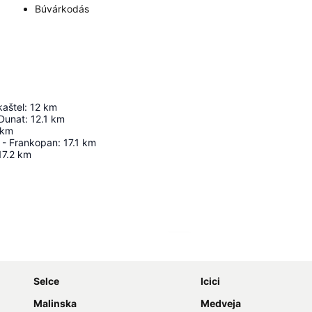
Búvárkodás
kaštel
:
12
km
 Dunat
:
12.1
km
km
e - Frankopan
:
17.1
km
17.2
km
Nagy méretű térkép
Selce
Icici
Malinska
Medveja