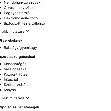
Nemdohányzó szobák
Orvos a helyszínen
Poggyásztároló
Elektromosautó-töltő
Biztosított kézfertőtlenítő
Több mutatása
Gyerekeknek
Babaágy/gyerekágy
Szoba szolgáltatásai
Mosogatógép
Vasalódeszka
Központi fűtés
Íróasztal
Széf a szobában
Konyha
Több mutatása
Sportolási lehetőségek