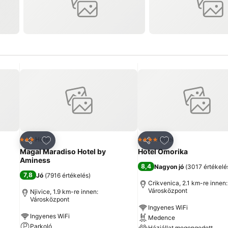
ncekhez
Hozzáadás a kedvencekhez
Hozzáadás a ked
Hotel
Hotel
3 Kategória
4 Kategória
Megosztás
Megosztás
Magal Maradiso Hotel by
Hotel Omorika
Aminess
8,4
Nagyon jó
(
3017 értékelé
7,8
Jó
(
7916 értékelés
)
Crikvenica, 2.1 km-re innen:
Városközpont
Njivice, 1.9 km-re innen:
Városközpont
Ingyenes WiFi
Ingyenes WiFi
Medence
Parkoló
Háziállat megengedett