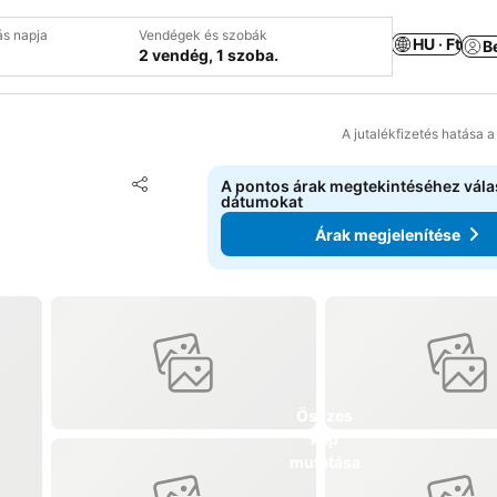
ás napja
Vendégek és szobák
HU · Ft
B
2 vendég, 1 szoba.
A jutalékfizetés hatása 
Hozzáadás a kedvencekhez
A pontos árak megtekintéséhez vál
Megosztás
dátumokat
Árak megjelenítése