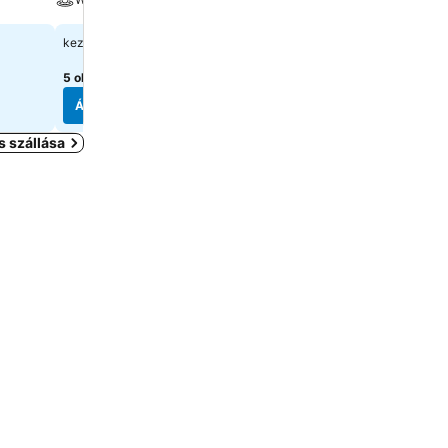
Parkoló
40 419 Ft
kezdőár:
31 391 Ft
kezdőár:
5 oldal
árainak mutatása
3 oldal
árainak mutatása
Árak megjelenítése
Árak megjelenítése
s szállása