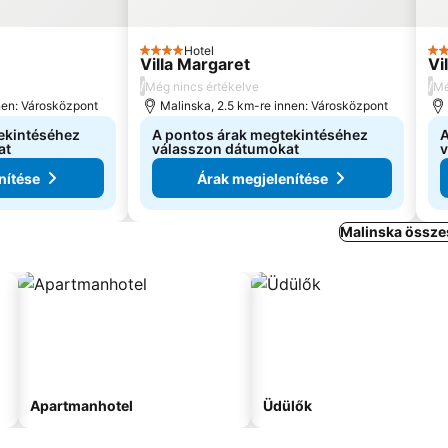
Hotel
4 Kategória
4 K
Villa Margaret
Vi
/
/
Még nincs értékelve
Mé
nen: Városközpont
Malinska, 2.5 km-re innen: Városközpont
ekintéséhez
A pontos árak megtekintéséhez
A
at
válasszon dátumokat
v
nítése
Árak megjelenítése
Malinska össze
Apartmanhotel
Üdülők