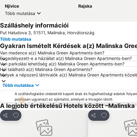
Njivice
Rajska
Több mutatása
Szálláshely információi
Put Haludova 3, 51511, Malinska, Horvátország
Több mutatása
Gyakran Ismételt Kérdések a(z) Malinska Gre
Van medence a(z) Malinska Green Apartments-ben?
Engedélyezett-e a háziállat a(z) Malinska Green Apartments-ben?
Van parkolási lehetőség a(z) Malinska Green Apartments-ben?
Hol található a(z) Malinska Green Apartments?
Melyek a népszerű látnivalók a(z) Malinska Green Apartments köze
Több mutatása
A szállásfoglalási oldalaktól kapott árak és foglalhatósági adatok folya
pontosan ugyanazt az ajánlatot, amelyet a trivagón látott.
A legjobb értékelésű Hotels között –Malinska
Hozzáadás a kedvencekhez
Hozzáadás a k
Megosztás
Megosztás