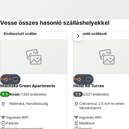
Vesse összes hasonló szálláshelyekkel
Kiválasztott szállás
Hasonló szállások
következő
Hozzáadás a kedvencekhez
Hozzáadás a kedve
Hotel
Hotel
4 Kategória
3 Kategória
Megosztás
Megosztás
Malinska Green Apartments
Hotel Ad Turres
9,3
7,3
Kiváló
(
1262 értékelés
)
(
2321 értékelés
)
Malinska, Horvátország
Crikvenica, 2.0 km-re innen:
Városközpont
Ingyenes WiFi
Ingyenes WiFi
Parkoló
Medence
Háziállat megengedett
Parkoló