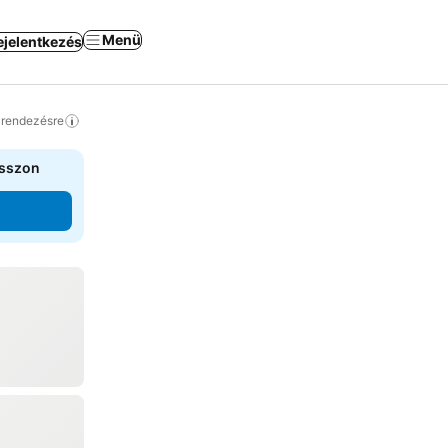
Menü
ejelentkezés
a rendezésre
asszon