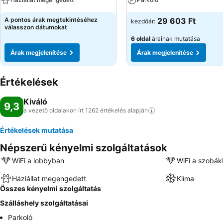
A pontos árak megtekintéséhez
29 603 Ft
kezdőár:
válasszon dátumokat
6 oldal
árainak mutatása
Árak megjelenítése
Árak megjelenítése
Értékelések
Kiváló
9,3
a vezető oldalakon írt 1262 értékelés
alapján
Értékelések mutatása
Népszerű kényelmi szolgáltatások
WiFi a lobbyban
WiFi a szobá
Háziállat megengedett
Klíma
Összes kényelmi szolgáltatás
Szálláshely szolgáltatásai
Parkoló