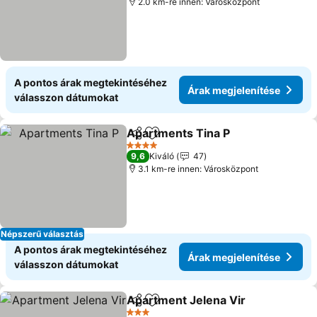
2.0 km-re innen: Városközpont
A pontos árak megtekintéséhez
Árak megjelenítése
válasszon dátumokat
Apartments Tina P
Megosztás
Hozzáadás a kedvencekhez
4 Kategória
9,6
Kiváló
47
3.1 km-re innen: Városközpont
Népszerű választás
A pontos árak megtekintéséhez
Árak megjelenítése
válasszon dátumokat
Apartment Jelena Vir
Megosztás
Hozzáadás a kedvencekhez