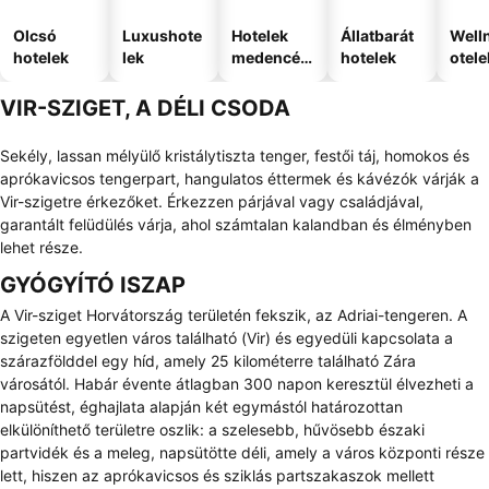
Olcsó
Luxushote
Hotelek
Állatbarát
Well
hotelek
lek
medencév
hotelek
otele
el
VIR-SZIGET, A DÉLI CSODA
Sekély, lassan mélyülő kristálytiszta tenger, festői táj, homokos és
aprókavicsos tengerpart, hangulatos éttermek és kávézók várják a
Vir-szigetre érkezőket. Érkezzen párjával vagy családjával,
garantált felüdülés várja, ahol számtalan kalandban és élményben
lehet része.
GYÓGYÍTÓ ISZAP
A Vir-sziget Horvátország területén fekszik, az Adriai-tengeren. A
szigeten egyetlen város található (Vir) és egyedüli kapcsolata a
szárazfölddel egy híd, amely 25 kilométerre található Zára
városától. Habár évente átlagban 300 napon keresztül élvezheti a
napsütést, éghajlata alapján két egymástól határozottan
elkülöníthető területre oszlik: a szelesebb, hűvösebb északi
partvidék és a meleg, napsütötte déli, amely a város központi része
lett, hiszen az aprókavicsos és sziklás partszakaszok mellett