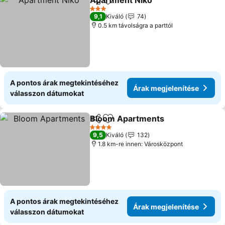
Apartment Niko
Megosztás
Hozzáadás a kedvencekhez
3 Kategória
9,1
Kiváló
74
0.5 km távolságra a parttól
A pontos árak megtekintéséhez
Árak megjelenítése
válasszon dátumokat
Bloom Apartments
Megosztás
Hozzáadás a kedvencekhez
4 Kategória
9,5
Kiváló
132
1.8 km-re innen: Városközpont
A pontos árak megtekintéséhez
Árak megjelenítése
válasszon dátumokat