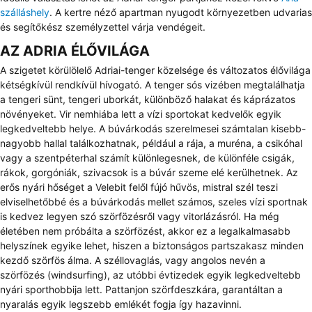
szálláshely
. A kertre néző apartman nyugodt környezetben udvarias
és segítőkész személyzettel várja vendégeit.
AZ ADRIA ÉLŐVILÁGA
A szigetet körülölelő Adriai-tenger közelsége és változatos élővilága
kétségkívül rendkívül hívogató. A tenger sós vizében megtalálhatja
a tengeri sünt, tengeri uborkát, különböző halakat és káprázatos
növényeket. Vir nemhiába lett a vízi sportokat kedvelők egyik
legkedveltebb helye. A búvárkodás szerelmesei számtalan kisebb-
nagyobb hallal találkozhatnak, például a rája, a muréna, a csikóhal
vagy a szentpéterhal számít különlegesnek, de különféle csigák,
rákok, gorgóniák, szivacsok is a búvár szeme elé kerülhetnek. Az
erős nyári hőséget a Velebit felől fújó hűvös, mistral szél teszi
elviselhetőbbé és a búvárkodás mellet számos, szeles vízi sportnak
is kedvez legyen szó szörfözésről vagy vitorlázásról. Ha még
életében nem próbálta a szörfözést, akkor ez a legalkalmasabb
helyszínek egyike lehet, hiszen a biztonságos partszakasz minden
kezdő szörfös álma. A széllovaglás, vagy angolos nevén a
szörfözés (windsurfing), az utóbbi évtizedek egyik legkedveltebb
nyári sporthobbija lett. Pattanjon szörfdeszkára, garantáltan a
nyaralás egyik legszebb emlékét fogja így hazavinni.