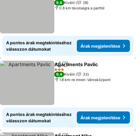
3 Kategória
9,6
Kiváló
28
0.6 km távolságra a parttól
A pontos árak megtekintéséhez
Árak megjelenítése
válasszon dátumokat
Apartments Pavlic
Megosztás
Hozzáadás a kedvencekhez
3 Kategória
9,4
Kiváló
33
1.8 km-re innen: Városközpont
A pontos árak megtekintéséhez
Árak megjelenítése
válasszon dátumokat