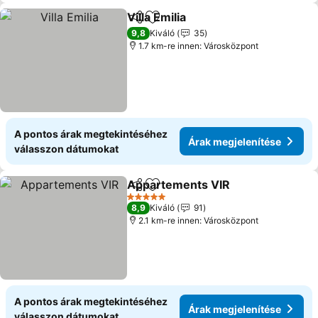
Villa Emilia
Megosztás
Hozzáadás a kedvencekhez
9,8
Kiváló
35
1.7 km-re innen: Városközpont
A pontos árak megtekintéséhez
Árak megjelenítése
válasszon dátumokat
Appartements VIR
Megosztás
Hozzáadás a kedvencekhez
5 Kategória
8,9
Kiváló
91
2.1 km-re innen: Városközpont
A pontos árak megtekintéséhez
Árak megjelenítése
válasszon dátumokat