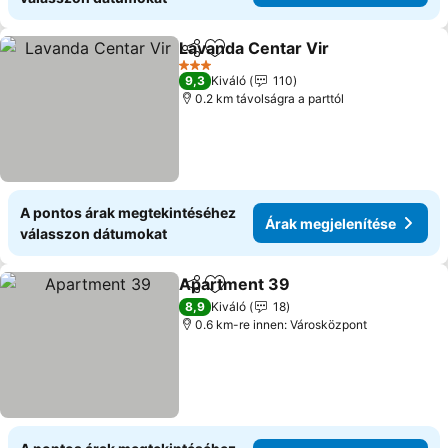
Lavanda Centar Vir
Megosztás
Hozzáadás a kedvencekhez
3 Kategória
9,3
Kiváló
110
0.2 km távolságra a parttól
A pontos árak megtekintéséhez
Árak megjelenítése
válasszon dátumokat
Apartment 39
Megosztás
Hozzáadás a kedvencekhez
8,9
Kiváló
18
0.6 km-re innen: Városközpont