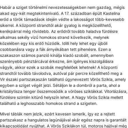
Habár a sziget történelmi nevezetességekben nem gazdag, mégis
akad egy-két megtekintenivaló. A 17. században épült Kastelina
erőd a török támadások idején védte a lakosságot több-kevesebb
sikerrel. A központi strandtól akár gyalog is megközelíthető,
kerékpárral még rövidebb. Az erődről tovább haladva fürdésre
alkalmas sekély vizű homokos strand következik, melynek
közelében egy kis erdő húzódik. Idilli hely lehet egy újbóli
csobbanásra vagy a fák árnyékában tett pihenésre. Ezen a
szakaszon számos panzió kínálja kiadó szobáit, amennyiben
szerényebb pénztárcával érkezne, ám igényes kiszolgálásra
vágyik, akkor ezek a szobák megfelelőek lehetnek! A központi
strandtól tovább távolodva, autóval pár percre közelíthető meg a
Vir északi partszakaszán található úgynevezett Vörös Szikla, amely
egyben a sziget végét jelzi. Sétáljon le a dombról a parta, ahol a
kristálytisza tenger összemosódik a vöröses sziklákkal. Vitorlázásra,
fürdésre szintén kitünő helyszín lehet. A Nagy Vörös Szikla mellett
található a leghosszabb homokos strand a szigeten.
Mivel táblák nem jelzik, ezért kevesen ismerik, így ez a rejtett
partszakasz a hangulatos lagúnájával akár egész napra is garantált
kikapcsolódást nyújthat. A Vörös Sziklákon túl, motoros hajóval még