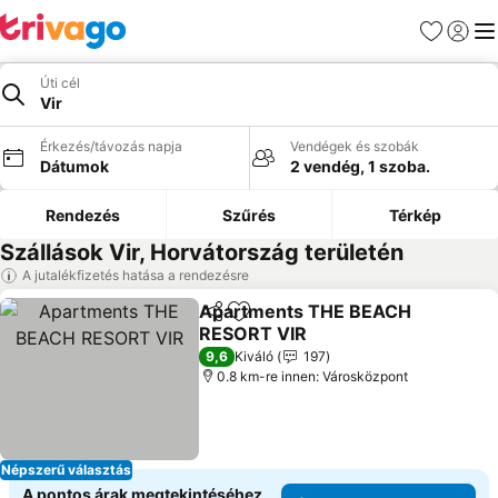
Kedvencek
Bejelen
Me
Úti cél
Vir
Érkezés/távozás napja
Vendégek és szobák
Dátumok
2 vendég, 1 szoba.
Rendezés
Szűrés
Térkép
Szállások Vir, Horvátország területén
A jutalékfizetés hatása a rendezésre
Apartments THE BEACH
Megosztás
Hozzáadás a kedvencekhez
RESORT VIR
9,6
Kiváló
197
0.8 km-re innen: Városközpont
Népszerű választás
A pontos árak megtekintéséhez