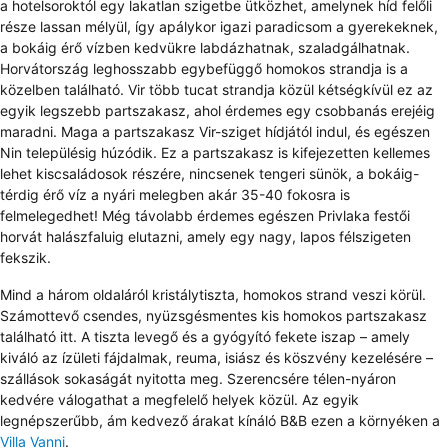
a hotelsoroktól egy lakatlan szigetbe ütközhet, amelynek híd felőli
része lassan mélyül, így apálykor igazi paradicsom a gyerekeknek,
a bokáig érő vízben kedvükre labdázhatnak, szaladgálhatnak.
Horvátország leghosszabb egybefüggő homokos strandja is a
közelben található. Vir több tucat strandja közül kétségkívül ez az
egyik legszebb partszakasz, ahol érdemes egy csobbanás erejéig
maradni. Maga a partszakasz Vir-sziget hídjától indul, és egészen
Nin településig húzódik. Ez a partszakasz is kifejezetten kellemes
lehet kiscsaládosok részére, nincsenek tengeri sünök, a bokáig-
térdig érő víz a nyári melegben akár 35-40 fokosra is
felmelegedhet! Még távolabb érdemes egészen Privlaka festői
horvát halászfaluig elutazni, amely egy nagy, lapos félszigeten
fekszik.
Mind a három oldaláról kristálytiszta, homokos strand veszi körül.
Számottevő csendes, nyüzsgésmentes kis homokos partszakasz
található itt. A tiszta levegő és a gyógyító fekete iszap – amely
kiváló az ízületi fájdalmak, reuma, isiász és köszvény kezelésére –
szállások sokaságát nyitotta meg. Szerencsére télen-nyáron
kedvére válogathat a megfelelő helyek közül. Az egyik
legnépszerűbb, ám kedvező árakat kínáló B&B ezen a környéken a
Villa Vanni
.