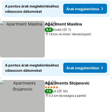
A pontos árak megtekintéséhez
Árak megjelenítése
válasszon dátumokat
Apartment Maslina
Megosztás
Hozzáadás a kedvencekhez
9,5
Kiváló
7
1.9 km-re innen: Városközpont
A pontos árak megtekintéséhez
Árak megjelenítése
válasszon dátumokat
Apartments Stojanovic
Megosztás
Hozzáadás a kedvencekhez
5 Kategória
7,6
Jó
50
0.5 km távolságra a parttól