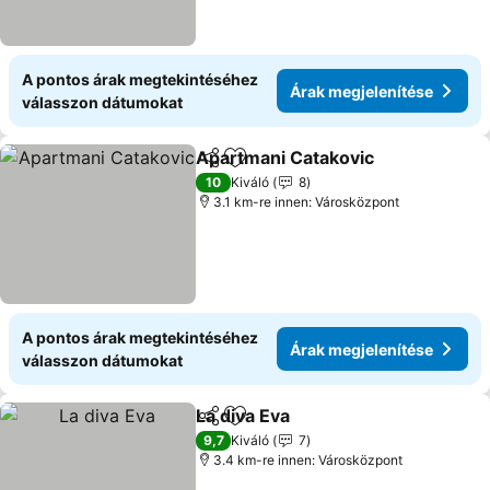
A pontos árak megtekintéséhez
Árak megjelenítése
válasszon dátumokat
Apartmani Catakovic
Megosztás
Hozzáadás a kedvencekhez
10
Kiváló
8
3.1 km-re innen: Városközpont
A pontos árak megtekintéséhez
Árak megjelenítése
válasszon dátumokat
La diva Eva
Megosztás
Hozzáadás a kedvencekhez
9,7
Kiváló
7
3.4 km-re innen: Városközpont