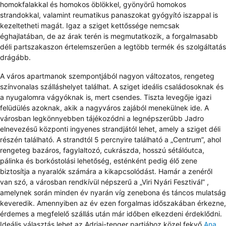
homokfalakkal és homokos öblökkel, gyönyörű homokos
strandokkal, valamint reumatikus panaszokat gyógyító iszappal is
kezeltetheti magát. Igaz a sziget kettőssége nemcsak
éghajlatában, de az árak terén is megmutatkozik, a forgalmasabb
déli partszakaszon értelemszerűen a legtöbb termék és szolgáltatás
drágább.
A város apartmanok szempontjából nagyon változatos, rengeteg
színvonalas szálláshelyet találhat. A sziget ideális családosoknak és
a nyugalomra vágyóknak is, mert csendes. Tiszta levegője igazi
felüdülés azoknak, akik a nagyváros zajából menekülnek ide. A
városban legkönnyebben tájékozódni a legnépszerűbb Jadro
elnevezésű központi ingyenes strandjától lehet, amely a sziget déli
részén található. A strandtól 5 percnyire található a „Centrum”, ahol
rengeteg bazáros, fagylaltozó, cukrászda, hosszú sétálóutca,
pálinka és borkóstolási lehetőség, esténként pedig élő zene
biztosítja a nyaralók számára a kikapcsolódást. Hamár a zenéről
van szó, a városban rendkívül népszerű a „Viri Nyári Fesztivál” ,
amelynek során minden év nyarán víg zenebona és táncos mulatság
keveredik. Amennyiben az év ezen forgalmas időszakában érkezne,
érdemes a megfelelő szállás után már időben elkezdeni érdeklődni.
Ideális választás lehet az Adriai-tenger partjához közel fekvő
Ana