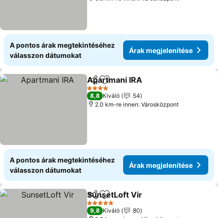
A pontos árak megtekintéséhez
Árak megjelenítése
válasszon dátumokat
Apartmani IRA
Megosztás
Hozzáadás a kedvencekhez
4 Kategória
8,8
Kiváló
54
2.0 km-re innen: Városközpont
A pontos árak megtekintéséhez
Árak megjelenítése
válasszon dátumokat
SunsetLoft Vir
Megosztás
Hozzáadás a kedvencekhez
5 Kategória
9,8
Kiváló
80