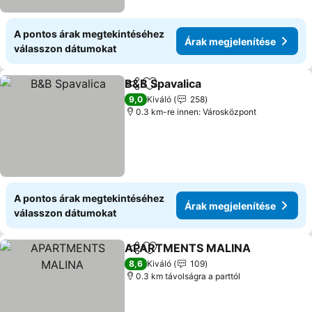
A pontos árak megtekintéséhez
Árak megjelenítése
válasszon dátumokat
B&B Spavalica
Megosztás
Hozzáadás a kedvencekhez
9,0
Kiváló
258
0.3 km-re innen: Városközpont
A pontos árak megtekintéséhez
Árak megjelenítése
válasszon dátumokat
APARTMENTS MALINA
Megosztás
Hozzáadás a kedvencekhez
8,6
Kiváló
109
0.3 km távolságra a parttól