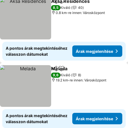
Aksa Residences
Megosztás
Hozzáadás a kedvencekhez
8,5
Kiváló
40
0.8 km-re innen: Városközpont
A pontos árak megtekintéséhez
Árak megjelenítése
válasszon dátumokat
Melada
Megosztás
Hozzáadás a kedvencekhez
9,6
Kiváló
8
19.2 km-re innen: Városközpont
A pontos árak megtekintéséhez
Árak megjelenítése
válasszon dátumokat