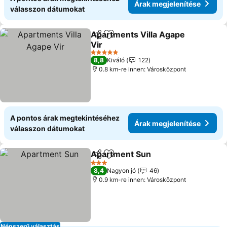
Árak megjelenítése
válasszon dátumokat
Apartments Villa Agape
Megosztás
Hozzáadás a kedvencekhez
Vir
5 Kategória
8,8
Kiváló
122
0.8 km-re innen: Városközpont
A pontos árak megtekintéséhez
Árak megjelenítése
válasszon dátumokat
Apartment Sun
Megosztás
Hozzáadás a kedvencekhez
3 Kategória
8,4
Nagyon jó
46
0.9 km-re innen: Városközpont
Népszerű választás