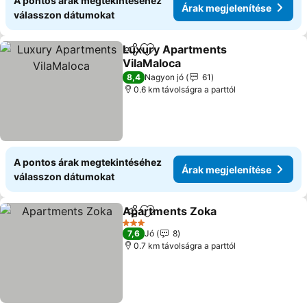
A pontos árak megtekintéséhez
Árak megjelenítése
válasszon dátumokat
Luxury Apartments
Megosztás
Hozzáadás a kedvencekhez
VilaMaloca
8,4
Nagyon jó
61
0.6 km távolságra a parttól
A pontos árak megtekintéséhez
Árak megjelenítése
válasszon dátumokat
Apartments Zoka
Megosztás
Hozzáadás a kedvencekhez
3 Kategória
7,6
Jó
8
0.7 km távolságra a parttól