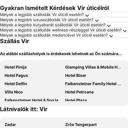
Gyakran Ismételt Kérdések Vir úticélról
Melyek a legjobb szállodák Vir úticél esetén?
Melyek a legjobb luxusszállodák Vir úticél esetén?
Melyek a legjobb kutyabarát szállodák Vir úticél esetén?
Melyek a legjobb szállodák wellness-részleggel Vir úticél esetén?
Melyek a legjobb szállodák medencével Vir úticél esetén?
Szállás Vir
Az alábbi szálláshelyek is érdekesek lehetnek az Ön számára...
Hotel Pinija
Glamping Villas & Mobile Homes Avalona
Hotel Pagus
Hotel Biser
Hotel Delfin
Falkensteiner Family Hotel Diadora
Villa Nico
Hotel Petrcane
Falkensteiner Hotel & Spa Iadera
Hotel Plaza
Látnivalók itt: Vir
Hotel Laguna
Hotel Belveder
Aminess Avalona Camping Resort
Sunnyside Apartments Resort Petrcane
Zadar
Zrče Tengerpart
Apartments Marko
Villa Matea - Vir