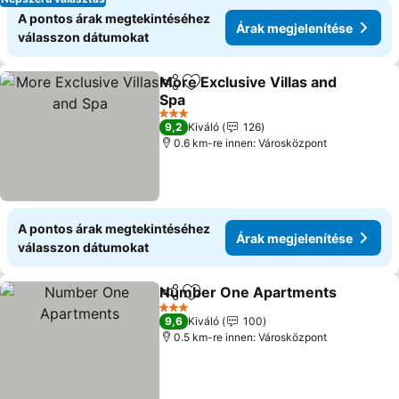
A pontos árak megtekintéséhez
Árak megjelenítése
válasszon dátumokat
More Exclusive Villas and
Megosztás
Hozzáadás a kedvencekhez
Spa
3 Kategória
9,2
Kiváló
126
0.6 km-re innen: Városközpont
A pontos árak megtekintéséhez
Árak megjelenítése
válasszon dátumokat
Number One Apartments
Megosztás
Hozzáadás a kedvencekhez
3 Kategória
9,6
Kiváló
100
0.5 km-re innen: Városközpont