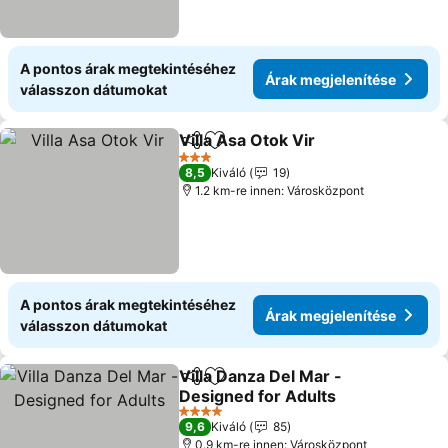
A pontos árak megtekintéséhez
Árak megjelenítése
válasszon dátumokat
Villa Asa Otok Vir
Megosztás
Hozzáadás a kedvencekhez
3 Kategória
8,5
Kiváló
19
1.2 km-re innen: Városközpont
A pontos árak megtekintéséhez
Árak megjelenítése
válasszon dátumokat
Villa Danza Del Mar -
Megosztás
Hozzáadás a kedvencekhez
Designed for Adults
4 Kategória
9,6
Kiváló
85
0.9 km-re innen: Városközpont