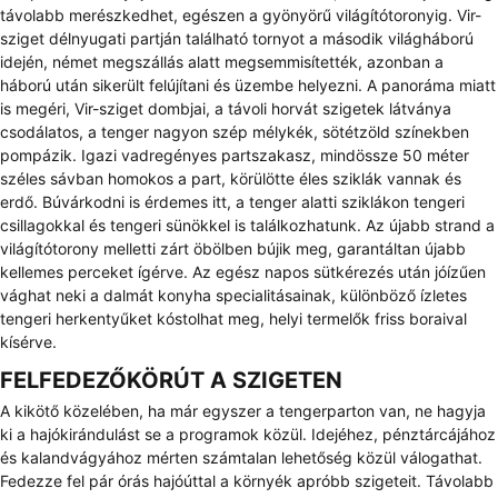
távolabb merészkedhet, egészen a gyönyörű világítótoronyig. Vir-
sziget délnyugati partján található tornyot a második világháború
idején, német megszállás alatt megsemmisítették, azonban a
háború után sikerült felújítani és üzembe helyezni. A panoráma miatt
is megéri, Vir-sziget dombjai, a távoli horvát szigetek látványa
csodálatos, a tenger nagyon szép mélykék, sötétzöld színekben
pompázik. Igazi vadregényes partszakasz, mindössze 50 méter
széles sávban homokos a part, körülötte éles sziklák vannak és
erdő. Búvárkodni is érdemes itt, a tenger alatti sziklákon tengeri
csillagokkal és tengeri sünökkel is találkozhatunk. Az újabb strand a
világítótorony melletti zárt öbölben bújik meg, garantáltan újabb
kellemes perceket ígérve. Az egész napos sütkérezés után jóízűen
vághat neki a dalmát konyha specialitásainak, különböző ízletes
tengeri herkentyűket kóstolhat meg, helyi termelők friss boraival
kísérve.
FELFEDEZŐKÖRÚT A SZIGETEN
A kikötő közelében, ha már egyszer a tengerparton van, ne hagyja
ki a hajókirándulást se a programok közül. Idejéhez, pénztárcájához
és kalandvágyához mérten számtalan lehetőség közül válogathat.
Fedezze fel pár órás hajóúttal a környék apróbb szigeteit. Távolabb