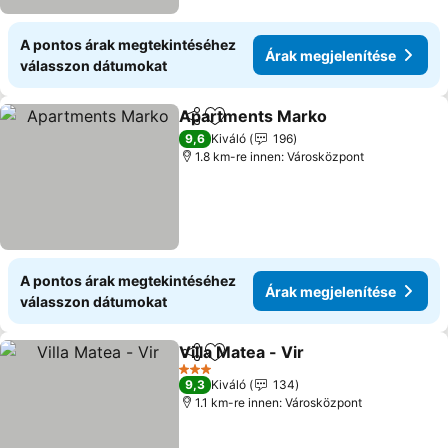
A pontos árak megtekintéséhez
Árak megjelenítése
válasszon dátumokat
Apartments Marko
Megosztás
Hozzáadás a kedvencekhez
9,6
Kiváló
196
1.8 km-re innen: Városközpont
A pontos árak megtekintéséhez
Árak megjelenítése
válasszon dátumokat
Villa Matea - Vir
Megosztás
Hozzáadás a kedvencekhez
3 Kategória
9,3
Kiváló
134
1.1 km-re innen: Városközpont