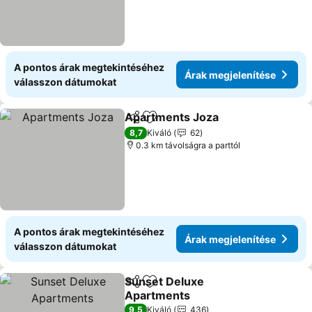
A pontos árak megtekintéséhez
Árak megjelenítése
válasszon dátumokat
Apartments Joza
Megosztás
Hozzáadás a kedvencekhez
8,7
Kiváló
62
0.3 km távolságra a parttól
A pontos árak megtekintéséhez
Árak megjelenítése
válasszon dátumokat
Sunset Deluxe
Megosztás
Hozzáadás a kedvencekhez
Apartments
9,5
Kiváló
436