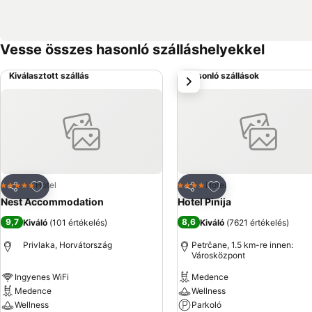
Vesse összes hasonló szálláshelyekkel
Kiválasztott szállás
Hasonló szállások
következő
Hozzáadás a kedvencekhez
Hozzáadás a kedve
Hotel
Hotel
5 Kategória
4 Kategória
Megosztás
Megosztás
Nest Accommodation
Hotel Pinija
9,7
8,6
Kiváló
(
101 értékelés
)
Kiváló
(
7621 értékelés
)
Privlaka, Horvátország
Petrčane, 1.5 km-re innen:
Városközpont
Ingyenes WiFi
Medence
Medence
Wellness
Wellness
Parkoló