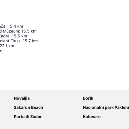
ača
:
15.4
km
ti Múzeum
:
15.5
km
 Zadra
:
15.5
km
ient Glass
:
15.7
km
22.1
km
m
Nagy méretű térkép
Novaljia
Borik
Sakarun Beach
Nacionalni park Paklen
Porto di Zadar
Kolovare