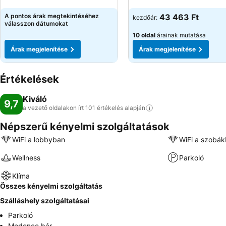
Árak megjelenítése
Árak megjelenítése
A pontos árak megtekintéséhez
43 463 Ft
kezdőár:
válasszon dátumokat
10 oldal
árainak mutatása
Árak megjelenítése
Árak megjelenítése
Értékelések
Kiváló
9,7
a vezető oldalakon írt 101 értékelés
alapján
Népszerű kényelmi szolgáltatások
WiFi a lobbyban
WiFi a szobá
Wellness
Parkoló
Klíma
Összes kényelmi szolgáltatás
Szálláshely szolgáltatásai
Parkoló
Medence bár