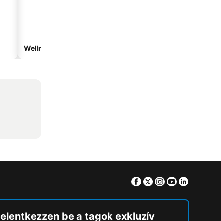
Wellnesshotelek
Vízparti hotelek
Facebook
Twitter
Instagram
Youtube
Linkedin
Jelentkezzen be a tagok exkluzív