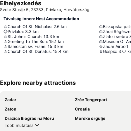
Elhelyezkedés
Svete Stosije 5, 23233, Privlaka, Horvátország
Távolság innen: Nest Accommodation
Church Of St. Nicholas
:
2.6
km
Biskupska pal
Privlaka
:
3.3
km
Zárai Régésze
St. John's Church
:
13.3
km
Zlato i srebro
Greeting To The Sun
:
15.1
km
Museum Of Anc
Samostan sv. Frane
:
15.3
km
Zadar Airport
:
Church Of St. Donatus
:
15.4
km
Gospić
:
37.7
k
Explore nearby attractions
Zadar
Zrče Tengerpart
Zaton
Croatia
Drazica Biograd na Moru
Morske orgulje
Több mutatása