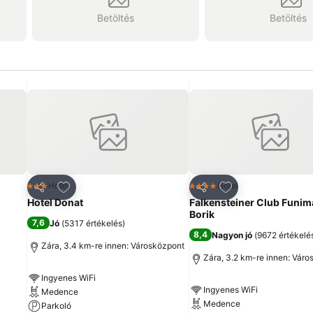
Betöltés
Betöltés
ncekhez
Hozzáadás a kedvencekhez
Hozzáadás a ked
Hotel
Hotel
3 Kategória
4 Kategória
Megosztás
Megosztás
Hotel Donat
Falkensteiner Club Funim
Borik
7,6
Jó
(
5317 értékelés
)
8,4
Nagyon jó
(
9672 értékelé
Zára, 3.4 km-re innen: Városközpont
Zára, 3.2 km-re innen: Vár
Ingyenes WiFi
Ingyenes WiFi
Medence
Medence
Parkoló