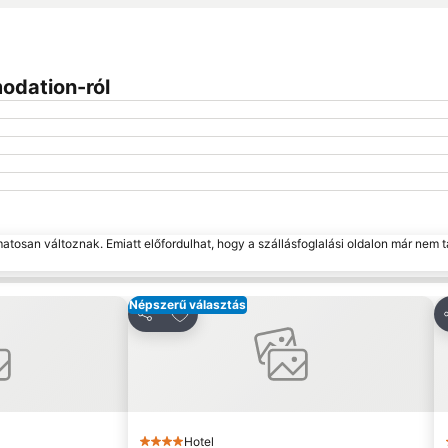
odation-ról
matosan változnak. Emiatt előfordulhat, hogy a szállásfoglalási oldalon már nem t
Népszerű választás
edvencekhez
Hozzáadás a kedvencekhez
Megosztás
Hotel