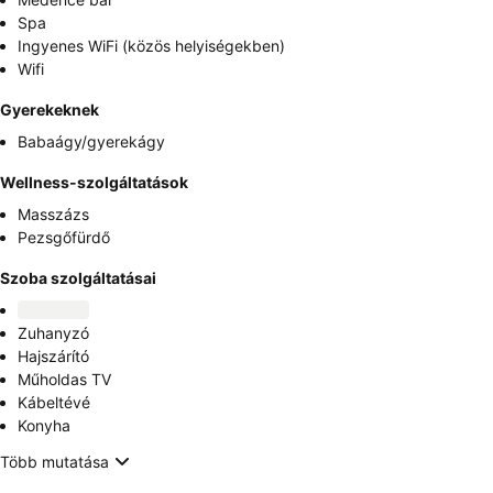
Spa
Ingyenes WiFi (közös helyiségekben)
Wifi
Gyerekeknek
Babaágy/gyerekágy
Wellness-szolgáltatások
Masszázs
Pezsgőfürdő
Szoba szolgáltatásai
Zuhanyzó
Hajszárító
Műholdas TV
Kábeltévé
Konyha
Több mutatása