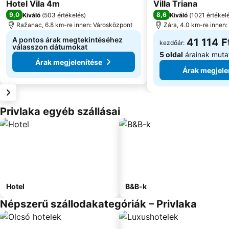
3 Kategória
4 Kategória
Hotel Vila 4m
Villa Triana
9,0
8,6
Kiváló
(
503 értékelés
)
Kiváló
(
1021 értékel
Ražanac, 6.8 km-re innen: Városközpont
Zára, 4.0 km-re innen
A pontos árak megtekintéséhez
41 114 F
kezdőár:
válasszon dátumokat
5 oldal
árainak muta
Árak megjelenítése
Árak megjele
Privlaka egyéb szállásai
Hotel
B&B-k
Népszerű szállodakategóriák – Privlaka