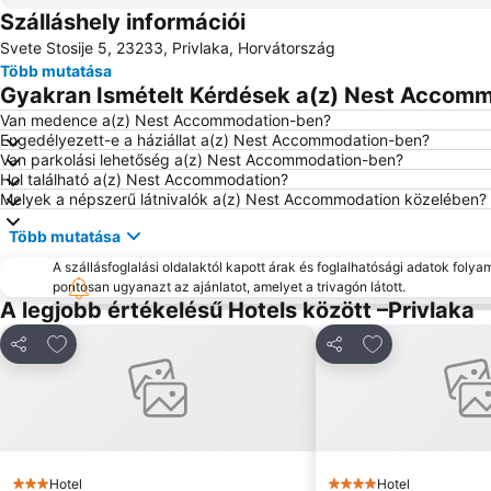
Szálláshely információi
Svete Stosije 5, 23233, Privlaka, Horvátország
Több mutatása
Gyakran Ismételt Kérdések a(z) Nest Accomm
Van medence a(z) Nest Accommodation-ben?
Engedélyezett-e a háziállat a(z) Nest Accommodation-ben?
Van parkolási lehetőség a(z) Nest Accommodation-ben?
Hol található a(z) Nest Accommodation?
Melyek a népszerű látnivalók a(z) Nest Accommodation közelében?
Több mutatása
A szállásfoglalási oldalaktól kapott árak és foglalhatósági adatok folya
pontosan ugyanazt az ajánlatot, amelyet a trivagón látott.
A legjobb értékelésű Hotels között –Privlaka
Hozzáadás a kedvencekhez
Hozzáadás a k
Megosztás
Megosztás
Hotel
Hotel