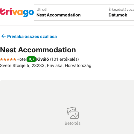
Úti cél
Érkezés/távoz
Dátumok
Privlaka összes szállása
Nest Accommodation
Hotel
Kiváló
(
101 értékelés
)
9,7
5 Kategória
Svete Stosije 5, 23233, Privlaka, Horvátország
Betöltés