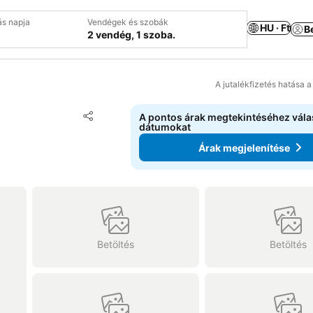
ás napja
Vendégek és szobák
HU · Ft
B
2 vendég, 1 szoba.
A jutalékfizetés hatása 
Hozzáadás a kedvencekhez
A pontos árak megtekintéséhez vál
Megosztás
dátumokat
Árak megjelenítése
Betöltés
Betöltés