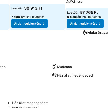
Wellness
Árak megjelenítése
30 913 Ft
kezdőár:
Árak megjelenítése
57 765 Ft
kezdőár:
7 oldal
árainak mutatása
9 oldal
árainak mutatása
Árak megjelenítése
Árak megjelenítése
Privlaka össze
kban
Medence
Háziállat megengedett
Háziállat megengedett
Kültéri medence