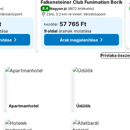
4 Kategória
Falkensteiner Club Funimation Borik
8,4
és
)
Nagyon jó
(
9672 értékelés
)
: Városközpont
Zára, 3.2 km-re innen: Városközpont
t
57 765 Ft
kezdőár:
tása
9 oldal
árainak mutatása
nítése
Árak megjelenítése
Privlaka össze
Apartmanhotel
Üdülők