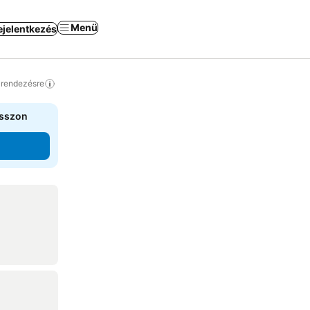
Menü
ejelentkezés
a rendezésre
asszon