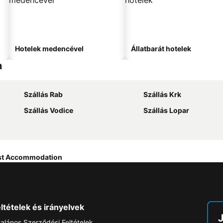
Hotelek medencével
Állatbarát hotelek
n
Szállás Rab
Szállás Krk
Szállás Vodice
Szállás Lopar
st Accommodation
ltételek és irányelvek
talános Szerződési Feltételek