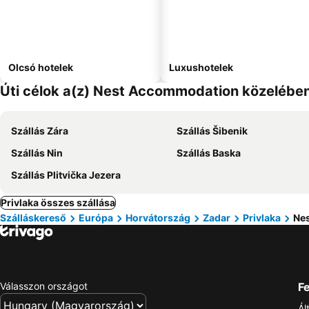
Olcsó hotelek
Luxushotelek
Úti célok a(z) Nest Accommodation közelébe
Szállás Zára
Szállás Šibenik
Szállás Nin
Szállás Baska
Szállás Plitvička Jezera
Privlaka összes szállása
Szálláskereső
Európa
Horvátország
Zadar
Privlaka
Ne
Válasszon országot
Fe
Ál