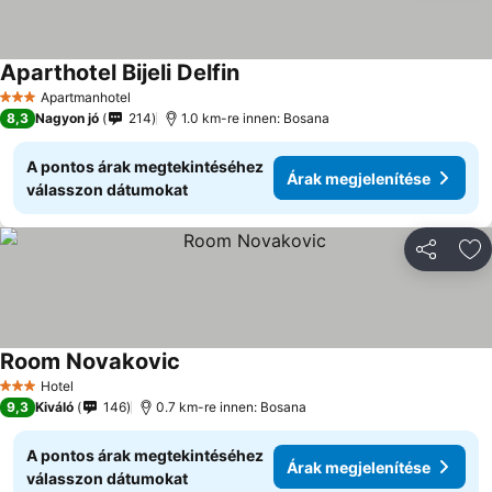
Aparthotel Bijeli Delfin
Apartmanhotel
3 Kategória
8,3
Nagyon jó
214
1.0 km-re innen: Bosana
A pontos árak megtekintéséhez
Árak megjelenítése
válasszon dátumokat
Megosztá
Ho
Room Novakovic
Hotel
3 Kategória
9,3
Kiváló
146
0.7 km-re innen: Bosana
A pontos árak megtekintéséhez
Árak megjelenítése
válasszon dátumokat