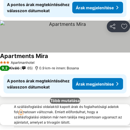
A pontos árak megtekintéséhez
Árak megjelenítése
válasszon dátumokat
Megosztá
Ho
Apartments Mira
Apartmanhotel
3 Kategória
9,2
Kiváló
65
0.9 km-re innen: Bosana
A pontos árak megtekintéséhez
Árak megjelenítése
válasszon dátumokat
Több mutatása
A szállásfoglalási oldalaktól kapott árak és foglalhatósági adatok
folyamatosan változnak. Emiatt előfordulhat, hogy a
szállásfoglalási oldalon már nem találja meg pontosan ugyanazt az
ajánlatot, amelyet a trivagón látott.