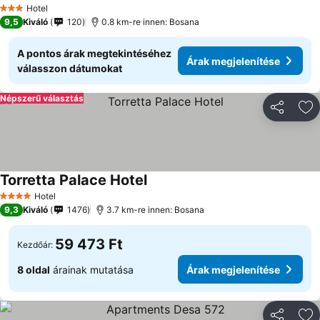
Hotel
3 Kategória
9,5
Kiváló
120
0.8 km-re innen: Bosana
A pontos árak megtekintéséhez
Árak megjelenítése
válasszon dátumokat
Népszerű választás
Megosztá
Ho
Torretta Palace Hotel
Hotel
4 Kategória
9,3
Kiváló
1476
3.7 km-re innen: Bosana
59 473 Ft
Kezdőár:
8 oldal
árainak mutatása
Árak megjelenítése