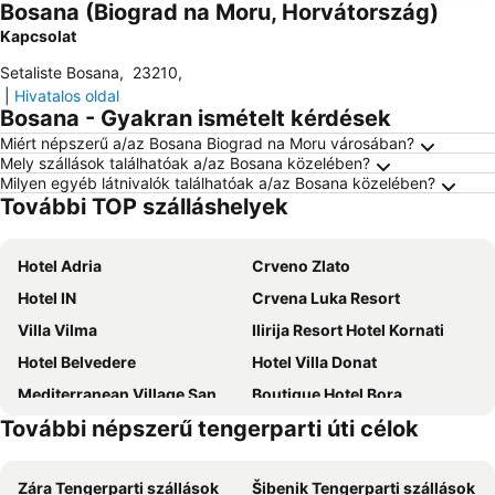
Bosana (Biograd na Moru, Horvátország)
Kapcsolat
Setaliste Bosana
,
23210
,
|
Hivatalos oldal
Bosana - Gyakran ismételt kérdések
Miért népszerű a/az Bosana Biograd na Moru városában?
Mely szállások találhatóak a/az Bosana közelében?
Milyen egyéb látnivalók találhatóak a/az Bosana közelében?
További TOP szálláshelyek
Hotel Adria
Crveno Zlato
Hotel IN
Crvena Luka Resort
Villa Vilma
Ilirija Resort Hotel Kornati
Hotel Belvedere
Hotel Villa Donat
Mediterranean Village San Antonio
Boutique Hotel Bora
További népszerű tengerparti úti célok
Apartments Vrime
Hotel Murter
Ilirija Resort Hotel Ilirija
Hotel Bolero
Zára Tengerparti szállások
Šibenik Tengerparti szállások
Torretta Palace Hotel
Zelena Punta