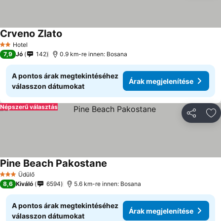
Crveno Zlato
Hotel
2 Kategória
7,9
Jó
142
0.9 km-re innen: Bosana
A pontos árak megtekintéséhez
Árak megjelenítése
válasszon dátumokat
Népszerű választás
Megosztá
Ho
Pine Beach Pakostane
Üdülő
3 Kategória
8,6
Kiváló
6594
5.6 km-re innen: Bosana
A pontos árak megtekintéséhez
Árak megjelenítése
válasszon dátumokat