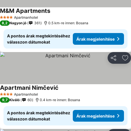
M&M Apartments
Apartmanhotel
4 Kategória
8,2
Nagyon jó
361
0.5 km-re innen: Bosana
A pontos árak megtekintéséhez
Árak megjelenítése
válasszon dátumokat
Megosztá
Ho
Apartmani Nimčević
Apartmanhotel
4 Kategória
9,7
Kiváló
60
0.4 km-re innen: Bosana
A pontos árak megtekintéséhez
Árak megjelenítése
válasszon dátumokat