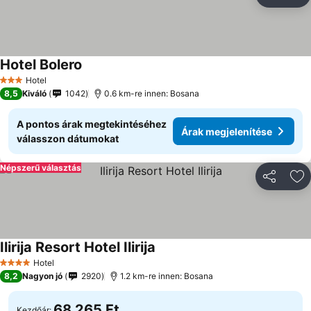
Megosztá
Ho
Hotel Bolero
Hotel
3 Kategória
8,5
Kiváló
1042
0.6 km-re innen: Bosana
A pontos árak megtekintéséhez
Árak megjelenítése
válasszon dátumokat
Népszerű választás
Megosztá
Ho
Ilirija Resort Hotel Ilirija
Hotel
4 Kategória
8,2
Nagyon jó
2920
1.2 km-re innen: Bosana
68 265 Ft
Kezdőár: