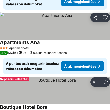
Árak megjelenítése
válasszon dátumokat
Megosztá
Ho
Apartments Ana
Apartmanhotel
3 Kategória
8,9
Kiváló
74
0.5 km-re innen: Bosana
A pontos árak megtekintéséhez
Árak megjelenítése
válasszon dátumokat
Népszerű választás
Megosztá
Ho
Boutique Hotel Bora