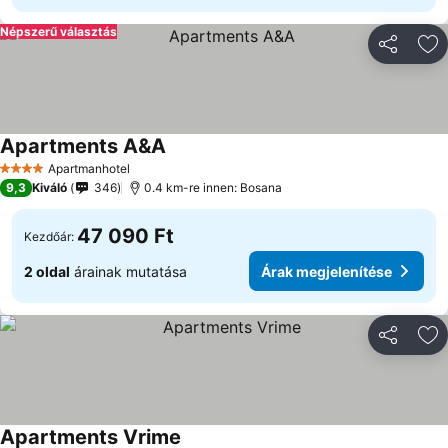
Népszerű választás
Megosztá
Ho
Apartments A&A
Apartmanhotel
4 Kategória
9,3
Kiváló
346
0.4 km-re innen: Bosana
47 090 Ft
Kezdőár:
2 oldal
árainak mutatása
Árak megjelenítése
Megosztá
Ho
Apartments Vrime