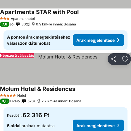
Apartments STAR with Pool
Apartmanhotel
3 Kategória
7,8
Jó
302
0.9 km-re innen: Bosana
A pontos árak megtekintéséhez
Árak megjelenítése
válasszon dátumokat
Népszerű választás
Megosztá
Ho
Molum Hotel & Residences
Hotel
5 Kategória
9,6
Kiváló
528
2.7 km-re innen: Bosana
62 316 Ft
Kezdőár:
5 oldal
árainak mutatása
Árak megjelenítése