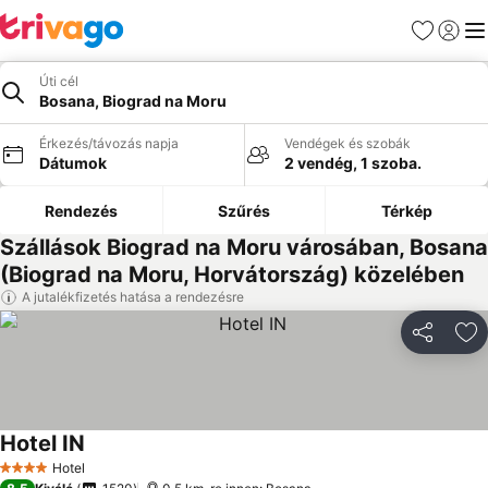
Kedvencek
Bejelen
Me
Úti cél
Bosana, Biograd na Moru
Érkezés/távozás napja
Vendégek és szobák
Dátumok
2 vendég, 1 szoba.
Rendezés
Szűrés
Térkép
Szállások Biograd na Moru városában, Bosana
(Biograd na Moru, Horvátország) közelében
A jutalékfizetés hatása a rendezésre
Megosztá
Ho
Hotel IN
Hotel
4 Kategória