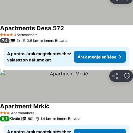
Megosztá
Ho
Apartments Desa 572
Apartmanhotel
4 Kategória
7,4
7
0.6 km-re innen: Bosana
A pontos árak megtekintéséhez
Árak megjelenítése
válasszon dátumokat
Megosztá
Ho
Apartment Mrkić
Apartmanhotel
3 Kategória
9,5
Kiváló
90
1.4 km-re innen: Bosana
A pontos árak megtekintéséhez