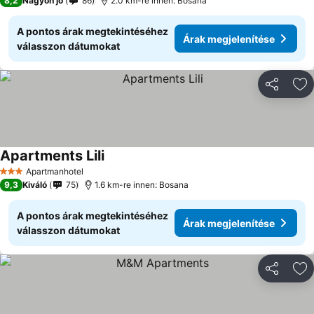
8,2
Nagyon jó
86
2.0 km-re innen: Bosana
A pontos árak megtekintéséhez
Árak megjelenítése
válasszon dátumokat
Megosztá
Ho
Apartments Lili
Apartmanhotel
3 Kategória
9,3
Kiváló
75
1.6 km-re innen: Bosana
A pontos árak megtekintéséhez
Árak megjelenítése
válasszon dátumokat
Megosztá
Ho