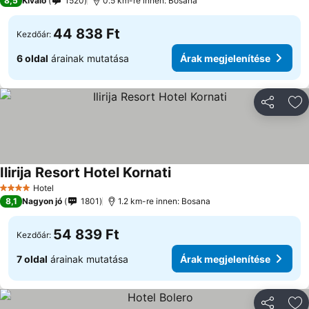
8,5
Kiváló
1520
0.5 km-re innen: Bosana
44 838 Ft
Kezdőár:
6 oldal
árainak mutatása
Árak megjelenítése
Megosztá
Ho
Ilirija Resort Hotel Kornati
Hotel
4 Kategória
8,1
Nagyon jó
1801
1.2 km-re innen: Bosana
54 839 Ft
Kezdőár:
7 oldal
árainak mutatása
Árak megjelenítése