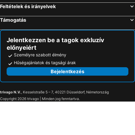
Kolan Tengerparti szállások
Seget Tengerparti szállások
Villa Toni
Apartments Dolac
Feltételek és irányelvek
Preko Tengerparti szállások
Pašman Tengerparti szállások
Apartments Cala
Ilirija Resort Hotel Adriatic
Támogatás
Seget Vranjica Tengerparti szállások
Tribunj Tengerparti szállások
Hotel Hygge
Guest house DIA - Details make a diference
Ražanac Tengerparti szállások
Posedarje Tengerparti szállások
Emma & Toni
Camping Mia
Apartments Jerina
Alba
Jelentkezzen be a tagok exkluzív
előnyeiért
Gebetsroither - Camping Soline
Mobile Homes Plava Laguna
Személyre szabott élmény
Mobile Homes Punta
Hűségajánlatok és tagsági árak
Bejelentkezés
trivago N.V.
, Kesselstraße 5 – 7, 40221 Düsseldorf, Németország
Copyright 2026 trivago | Minden jog fenntartva.