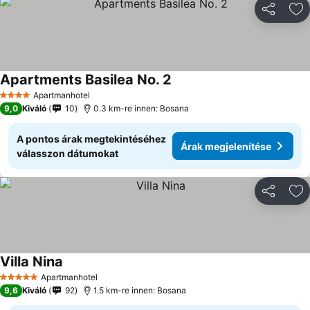
Megosztá
Ho
Apartments Basilea No. 2
Apartmanhotel
4 Kategória
9,0
Kiváló
10
0.3 km-re innen: Bosana
A pontos árak megtekintéséhez
Árak megjelenítése
válasszon dátumokat
Megosztá
Ho
Villa Nina
Apartmanhotel
5 Kategória
9,6
Kiváló
92
1.5 km-re innen: Bosana