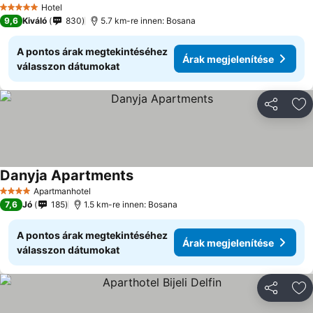
Hotel
5 Kategória
9,6
Kiváló
830
5.7 km-re innen: Bosana
A pontos árak megtekintéséhez
Árak megjelenítése
válasszon dátumokat
Megosztá
Ho
Danyja Apartments
Apartmanhotel
4 Kategória
7,6
Jó
185
1.5 km-re innen: Bosana
A pontos árak megtekintéséhez
Árak megjelenítése
válasszon dátumokat
Megosztá
Ho