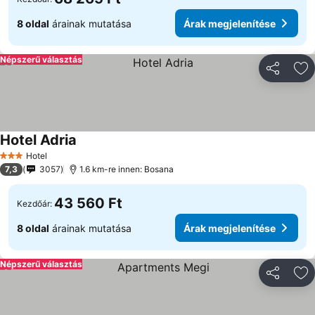
8 oldal
árainak mutatása
Árak megjelenítése
Népszerű választás
Megosztá
Ho
Hotel Adria
Hotel
3 Kategória
7,3
3057
1.6 km-re innen: Bosana
43 560 Ft
Kezdőár:
8 oldal
árainak mutatása
Árak megjelenítése
Népszerű választás
Megosztá
Ho