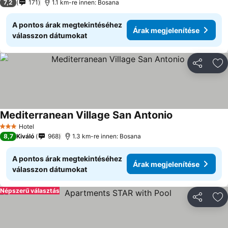
7,2
171
1.1 km-re innen: Bosana
A pontos árak megtekintéséhez
Árak megjelenítése
válasszon dátumokat
Megosztá
Ho
Mediterranean Village San Antonio
Hotel
3 Kategória
8,7
Kiváló
968
1.3 km-re innen: Bosana
A pontos árak megtekintéséhez
Árak megjelenítése
válasszon dátumokat
Népszerű választás
Megosztá
Ho