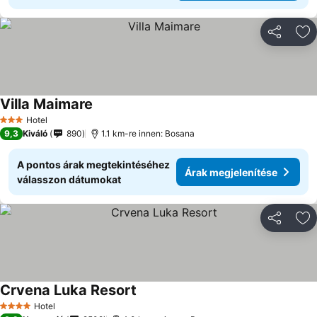
Megosztá
Ho
Villa Maimare
Hotel
3 Kategória
9,3
Kiváló
890
1.1 km-re innen: Bosana
A pontos árak megtekintéséhez
Árak megjelenítése
válasszon dátumokat
Megosztá
Ho
Crvena Luka Resort
Hotel
4 Kategória