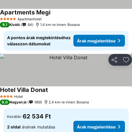
Apartments Megi
Apartmanhotel
5 Kategória
9,1
Kiváló
84
1.4 km-re innen: Bosana
A pontos árak megtekintéséhez
Árak megjelenítése
válasszon dátumokat
Megosztá
Ho
Hotel Villa Donat
Hotel
4 Kategória
8,0
Nagyon jó
989
2.4 km-re innen: Bosana
62 534 Ft
Kezdőár:
2 oldal
árainak mutatása
Árak megjelenítése