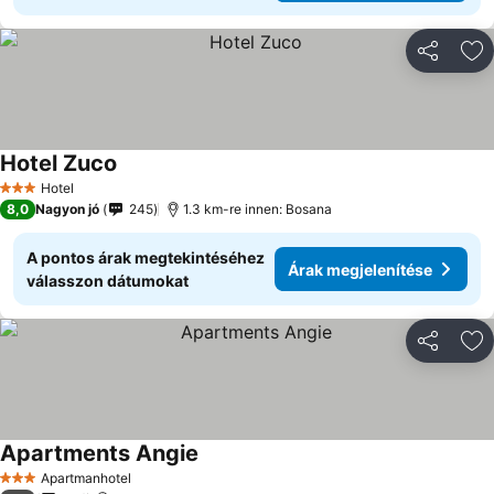
Megosztá
Ho
Hotel Zuco
Hotel
3 Kategória
8,0
Nagyon jó
245
1.3 km-re innen: Bosana
A pontos árak megtekintéséhez
Árak megjelenítése
válasszon dátumokat
Megosztá
Ho
Apartments Angie
Apartmanhotel
3 Kategória