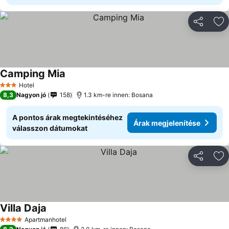
Megosztá
Ho
Camping Mia
Hotel
3 Kategória
8,3
Nagyon jó
158
1.3 km-re innen: Bosana
A pontos árak megtekintéséhez
Árak megjelenítése
válasszon dátumokat
Megosztá
Ho
Villa Daja
Apartmanhotel
4 Kategória