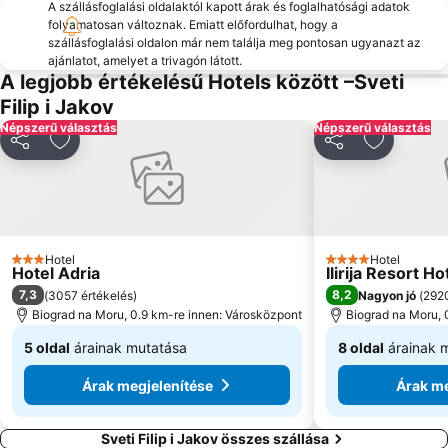
A szállásfoglalási oldalaktól kapott árak és foglalhatósági adatok
folyamatosan változnak. Emiatt előfordulhat, hogy a
szállásfoglalási oldalon már nem találja meg pontosan ugyanazt az
ajánlatot, amelyet a trivagón látott.
A legjobb értékelésű Hotels között –Sveti
Filip i Jakov
Népszerű választás
Népszerű választás
Megosztás
Hozzáadás a kedvencekhez
Megosztás
Hozzáadá
Hotel
Hotel
3 Kategória
4 Kategória
Hotel Adria
Ilirija Resort Hote
7,3
8,2
(
3057 értékelés
)
Nagyon jó
(
2920
Biograd na Moru, 0.9 km-re innen: Városközpont
Biograd na Moru, 
5 oldal
árainak mutatása
8 oldal
árainak 
Kezdőár:
Kezdőár:
Árak megjelenítése
Árak me
38 450 Ft
63 675 Ft
Sveti Filip i Jakov összes szállása