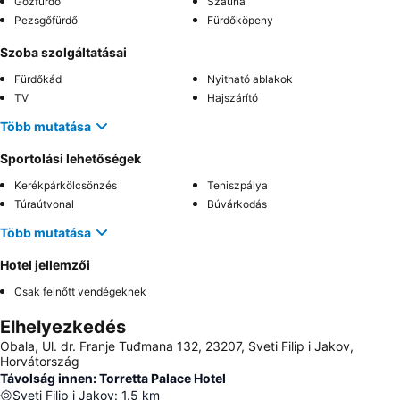
Gőzfürdő
Szauna
Pezsgőfürdő
Fürdőköpeny
Szoba szolgáltatásai
Fürdőkád
Nyitható ablakok
TV
Hajszárító
Több mutatása
Sportolási lehetőségek
Kerékpárkölcsönzés
Teniszpálya
Túraútvonal
Búvárkodás
Több mutatása
Hotel jellemzői
Csak felnőtt vendégeknek
Elhelyezkedés
Obala, Ul. dr. Franje Tuđmana 132, 23207, Sveti Filip i Jakov,
Horvátország
Távolság innen: Torretta Palace Hotel
Sveti Filip i Jakov
:
1.5
km