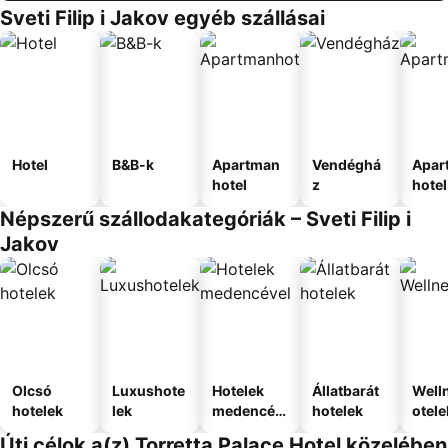
Sveti Filip i Jakov egyéb szállásai
Hotel
B&B-k
Apartman
Vendéghá
Apar
hotel
z
hotel
Népszerű szállodakategóriák – Sveti Filip i
Jakov
Olcsó
Luxushote
Hotelek
Állatbarát
Well
hotelek
lek
medencév
hotelek
otele
el
Úti célok a(z) Torretta Palace Hotel közelében