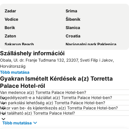
Zadar
Srima
Vodice
Šibenik
Borik
Slanica
Zaton
Croatia
Sakarun Beach
Nacionalni park Paklenica
Szálláshely információi
Drazica Biograd na Moru
Plava plaža
Obala, Ul. dr. Franje Tuđmana 132, 23207, Sveti Filip i Jakov,
Morske orgulje
Jezera City Center
Horvátország
Kolovare
Porto di Zadar
Több mutatása
Gyakran Ismételt Kérdések a(z) Torretta
Stari Zadar
Forum
Palace Hotel-ról
Nacionalni park Krka
Avtobusni kolodvor Zadar - Liburnija
Van medence a(z) Torretta Palace Hotel-ben?
Zracna luka Zadar
Bosana
Engedélyezett-e a háziállat a(z) Torretta Palace Hotel-ben?
Van parkolási lehetőség a(z) Torretta Palace Hotel-ben?
Grad Biograd na Moru
Ždrijac
Mikor van be- és kijelentkezés a(z) Torretta Palace Hotel-ben?
Ferry Biograd-Tkon
Obala kralja Petra Krešimira IV
Hol található a(z) Torretta Palace Hotel?
Sveti Šime
ACI Marina Vodice
Több mutatása
Banj