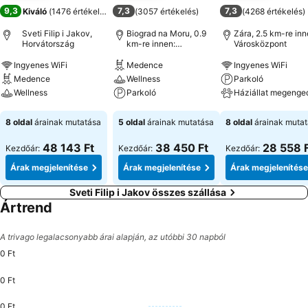
9,3
7,3
7,3
Kiváló
(
1476 értékelés
)
(
3057 értékelés
)
(
4268 értékelés
)
Sveti Filip i Jakov,
Biograd na Moru, 0.9
Zára, 2.5 km-re inn
Horvátország
km-re innen:
Városközpont
Városközpont
Ingyenes WiFi
Medence
Ingyenes WiFi
Medence
Wellness
Parkoló
Wellness
Parkoló
Háziállat megenge
Árak megjelenítése
Árak megjelenítése
Árak megjeleníté
8 oldal
árainak mutatása
5 oldal
árainak mutatása
8 oldal
árainak muta
48 143 Ft
38 450 Ft
28 558 
Kezdőár:
Kezdőár:
Kezdőár:
Árak megjelenítése
Árak megjelenítése
Árak megjelenítése
Sveti Filip i Jakov összes szállása
Ártrend
A trivago legalacsonyabb árai alapján, az utóbbi 30 napból
0 Ft
0 Ft
0 Ft