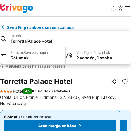
Kedvencek
Bejelen
Me
Sveti Filip i Jakov összes szállása
Úti cél
Torretta Palace Hotel
Érkezés/távozás napja
Vendégek és szobák
Dátumok
2 vendég, 1 szoba.
A jutalékfizetés hatása a rendezésre
Torretta Palace Hotel
Megosztá
Ho
Hotel
9,3
Kiváló
(
1476 értékelés
)
4 Kategória
Obala, Ul. dr. Franje Tuđmana 132, 23207, Sveti Filip i Jakov,
Horvátország
8 oldal
árainak mutatása
8 oldal
árainak mutatása
Kezdőár:
Kezdőár:
Árak megjelenítése
Árak megjelenítése
48 143 Ft
48 143 Ft