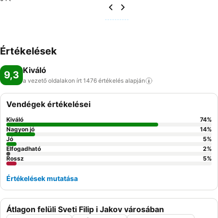
Értékelések
Kiváló
9,3
a vezető oldalakon írt 1476 értékelés
alapján
Vendégek értékelései
Kiváló
74
%
Nagyon jó
14
%
Jó
5
%
Elfogadható
2
%
Rossz
5
%
Értékelések mutatása
Átlagon felüli Sveti Filip i Jakov városában