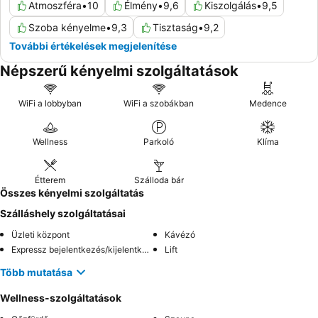
Atmoszféra
•
10
Élmény
•
9,6
Kiszolgálás
•
9,5
Szoba kényelme
•
9,3
Tisztaság
•
9,2
További értékelések megjelenítése
Népszerű kényelmi szolgáltatások
WiFi a lobbyban
WiFi a szobákban
Medence
Wellness
Parkoló
Klíma
Étterem
Szálloda bár
Összes kényelmi szolgáltatás
Szálláshely szolgáltatásai
Üzleti központ
Kávézó
Expressz bejelentkezés/kijelentkezés
Lift
Több mutatása
Wellness-szolgáltatások