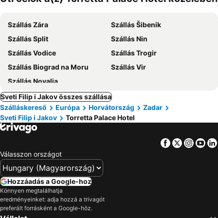
Szállás Zára
Szállás Šibenik
Szállás Split
Szállás Nin
Szállás Vodice
Szállás Trogir
Szállás Biograd na Moru
Szállás Vir
Szállás Novalja
Sveti Filip i Jakov összes szállása
Szálláskereső
Európa
Horvátország
Zadar
Sveti Filip i Jakov
Torretta Palace Hotel
Facebook
Twitter
Insta
Yo
Válasszon országot
Hozzáadás a Google-hoz
Könnyen megtalálhatja
eredményeinket: adja hozzá a trivagót
preferált forrásként a Google-höz.