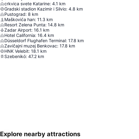
crkvica svete Katarine
:
4.1
km
Gradski stadion Kazimir i Silvio
:
4.8
km
Pustograd
:
8
km
Maškovića han
:
11.3
km
Resort Zelena Punta
:
14.8
km
Zadar Airport
:
16.1
km
Hotel California
:
16.4
km
Düsseldorf Flughafen Terminal
:
17.8
km
Zavičajni muzej Benkovac
:
17.8
km
HNK Velebit
:
18.1
km
Szebenikó
:
47.2
km
Explore nearby attractions
Nagy méretű térkép