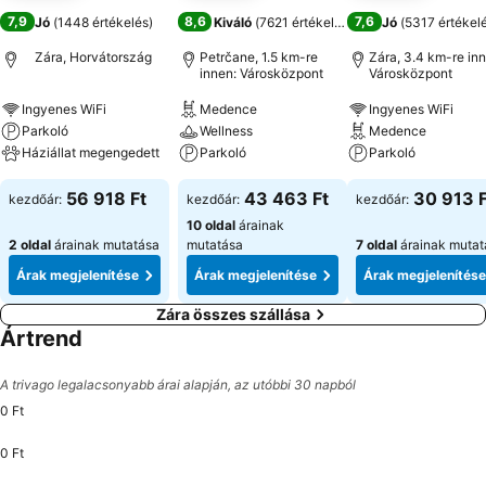
7,9
8,6
7,6
Jó
(
1448 értékelés
)
Kiváló
(
7621 értékelés
)
Jó
(
5317 értékel
Zára, Horvátország
Petrčane, 1.5 km-re
Zára, 3.4 km-re inn
innen: Városközpont
Városközpont
Ingyenes WiFi
Medence
Ingyenes WiFi
Parkoló
Wellness
Medence
Háziállat megengedett
Parkoló
Parkoló
56 918 Ft
43 463 Ft
30 913 F
kezdőár:
kezdőár:
kezdőár:
10 oldal
árainak
2 oldal
árainak mutatása
mutatása
7 oldal
árainak mutat
Árak megjelenítése
Árak megjelenítése
Árak megjelenítése
Zára összes szállása
Ártrend
A trivago legalacsonyabb árai alapján, az utóbbi 30 napból
0 Ft
0 Ft