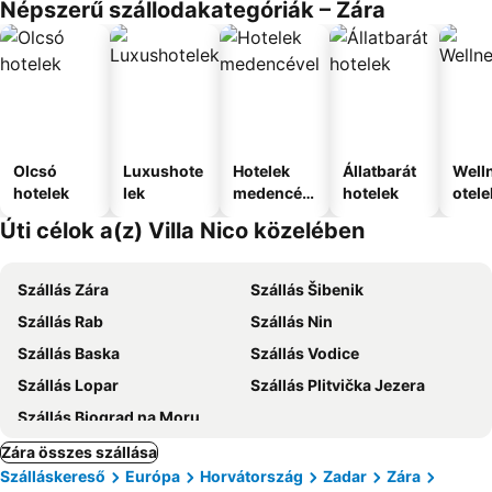
Népszerű szállodakategóriák – Zára
Olcsó
Luxushote
Hotelek
Állatbarát
Well
hotelek
lek
medencév
hotelek
otele
el
Úti célok a(z) Villa Nico közelében
Szállás Zára
Szállás Šibenik
Szállás Rab
Szállás Nin
Szállás Baska
Szállás Vodice
Szállás Lopar
Szállás Plitvička Jezera
Szállás Biograd na Moru
Zára összes szállása
Szálláskereső
Európa
Horvátország
Zadar
Zára