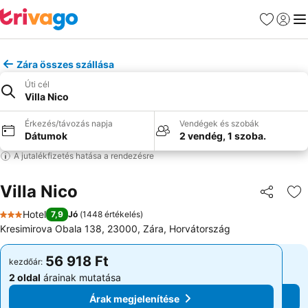
Kedvencek
Bejelen
Me
Zára összes szállása
Úti cél
Villa Nico
Érkezés/távozás napja
Vendégek és szobák
Dátumok
2 vendég, 1 szoba.
A jutalékfizetés hatása a rendezésre
Villa Nico
Megosztá
Ho
Hotel
7,9
Jó
(
1448 értékelés
)
3 Kategória
Kresimirova Obala 138, 23000, Zára, Horvátország
56 918 Ft
56 918 Ft
kezdőár:
kezdőár:
2 oldal
árainak mutatása
2 oldal
árainak mutatása
Árak megjelenítése
Árak megjelenítése