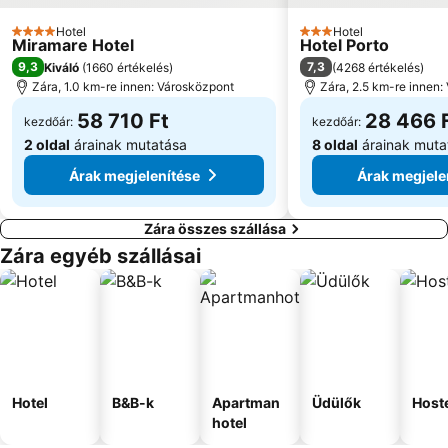
Hotel
Hotel
4 Kategória
3 Kategória
Miramare Hotel
Hotel Porto
9,3
7,3
Kiváló
(
1660 értékelés
)
(
4268 értékelés
)
Zára, 1.0 km-re innen: Városközpont
Zára, 2.5 km-re innen:
58 710 Ft
28 466 
kezdőár:
kezdőár:
2 oldal
árainak mutatása
8 oldal
árainak muta
Árak megjelenítése
Árak megjele
Zára összes szállása
Zára egyéb szállásai
Hotel
B&B-k
Apartman
Üdülők
Host
hotel