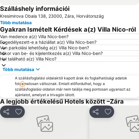
Szálláshely információi
Porto di Zadar
Kolovare
Kresimirova Obala 138, 23000, Zára, Horvátország
Šimuni
Forum
Több mutatása
Stari Zadar
Avtobusni kolodvor Zadar - Liburnija
Gyakran Ismételt Kérdések a(z) Villa Nico-ról
Zracna luka Zadar
Stari Grad Pag
Van medence a(z) Villa Nico-ben?
Engedélyezett-e a háziállat a(z) Villa Nico-ben?
Bosana
Grad Biograd na Moru
Van parkolási lehetőség a(z) Villa Nico-ben?
Ždrijac
Sveti Šime
Mikor van be- és kijelentkezés a(z) Villa Nico-ben?
Hol található a(z) Villa Nico?
Ferry Biograd-Tkon
Obala kralja Petra Krešimira IV
Több mutatása
Velebit
A szállásfoglalási oldalaktól kapott árak és foglalhatósági adatok
folyamatosan változnak. Emiatt előfordulhat, hogy a
szállásfoglalási oldalon már nem találja meg pontosan ugyanazt az
ajánlatot, amelyet a trivagón látott.
A legjobb értékelésű Hotels között –Zára
Megosztás
Hozzáadás a kedvencekhez
Megosztás
Hozzáadás a