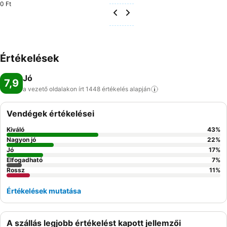
0 Ft
Értékelések
Jó
7,9
a vezető oldalakon írt 1448 értékelés
alapján
Vendégek értékelései
Kiváló
43
%
Nagyon jó
22
%
Jó
17
%
Elfogadható
7
%
Rossz
11
%
Értékelések mutatása
A szállás legjobb értékelést kapott jellemzői