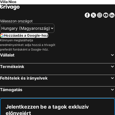
Villa Nico
Facebook
Twitter
Insta
Yo
Válasszon országot
Hozzáadás a Google-hoz
Könnyen megtalálhatja
eredményeinket: adja hozzá a trivagót
preferált forrásként a Google-höz.
Vállalat
Termékeink
Feltételek és irányelvek
Támogatás
Jelentkezzen be a tagok exkluzív
előnyeiért