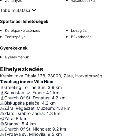
Zuhanyzó
Vasalódeszka
Több mutatása
Sportolási lehetőségek
Kerékpárkölcsönzés
Lovaglás
Teniszpálya
Búvárkodás
Gyerekeknek
Gyerekmenük
Elhelyezkedés
Kresimirova Obala 138, 23000, Zára, Horvátország
Távolság innen: Villa Nico
Greeting To The Sun
:
3.9
km
Samostan sv. Frane
:
4.1
km
Church Of St. Donatus
:
4.2
km
Biskupska palača
:
4.2
km
Zárai Régészeti Múzeum
:
4.3
km
Zlato i srebro Zadra
:
4.3
km
Zára
:
5
km
Stanovi
:
5.4
km
Church Of St. Nicholas
:
9.2
km
Tvrđava sv. Mihovila
:
9.5
km