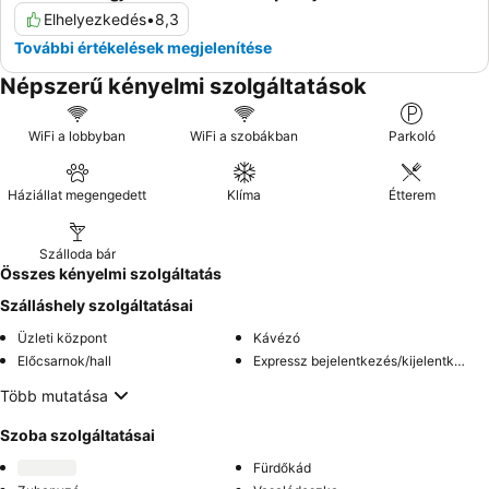
Elhelyezkedés
•
8,3
További értékelések megjelenítése
Népszerű kényelmi szolgáltatások
WiFi a lobbyban
WiFi a szobákban
Parkoló
Háziállat megengedett
Klíma
Étterem
Szálloda bár
Összes kényelmi szolgáltatás
Szálláshely szolgáltatásai
Üzleti központ
Kávézó
Előcsarnok/hall
Expressz bejelentkezés/kijelentkezés
Több mutatása
Szoba szolgáltatásai
Fürdőkád