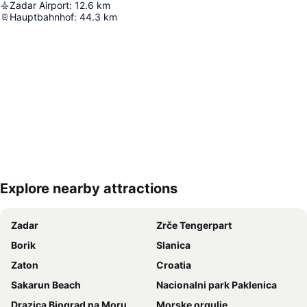
Zadar Airport
:
12.6
km
Hauptbahnhof
:
44.3
km
Explore nearby attractions
Nagy méretű térkép
Zadar
Zrče Tengerpart
Borik
Slanica
Zaton
Croatia
Sakarun Beach
Nacionalni park Paklenica
Drazica Biograd na Moru
Morske orgulje